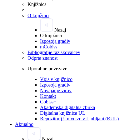
Knjižnica
O knjižnici
Nazaj
O knjižnici
Izposoja gradiv
mCobiss
Bibliografije raziskovalcev
Odprta znanost
Uporabne povezave
Vpis v knjižnico
Izposoja gradiv
Navajanje virov
Kontakt
Cobiss+
Akademska digitalna zbirka
Digitalna knjižnica UL
Repozitorij Univerze v Ljubljani (RUL)
Aktualno
Nazaj