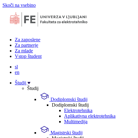
Skoči na vsebino
Za zaposlene
Za partnerje
Za mlade
Vstop študent
sl
en
Študij
Študij
Dodiplomski študij
Dodiplomski študij
Elektrotehnika
Aplikativna elektrotehnika
Multimedija
Magistrski študij