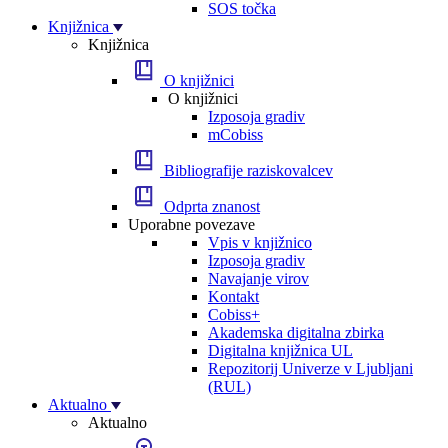
SOS točka
Knjižnica
Knjižnica
O knjižnici
O knjižnici
Izposoja gradiv
mCobiss
Bibliografije raziskovalcev
Odprta znanost
Uporabne povezave
Vpis v knjižnico
Izposoja gradiv
Navajanje virov
Kontakt
Cobiss+
Akademska digitalna zbirka
Digitalna knjižnica UL
Repozitorij Univerze v Ljubljani
(RUL)
Aktualno
Aktualno