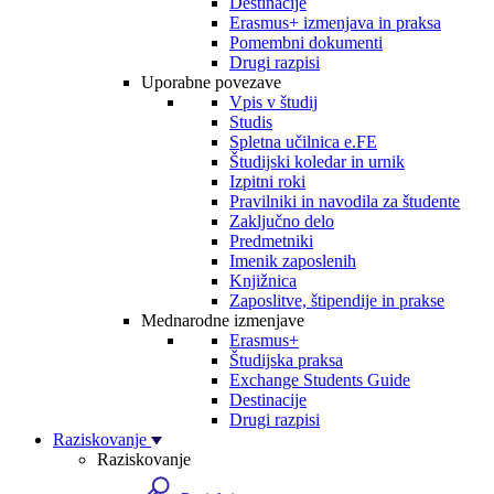
Destinacije
Erasmus+ izmenjava in praksa
Pomembni dokumenti
Drugi razpisi
Uporabne povezave
Vpis v študij
Studis
Spletna učilnica e.FE
Študijski koledar in urnik
Izpitni roki
Pravilniki in navodila za študente
Zaključno delo
Predmetniki
Imenik zaposlenih
Knjižnica
Zaposlitve, štipendije in prakse
Mednarodne izmenjave
Erasmus+
Študijska praksa
Exchange Students Guide
Destinacije
Drugi razpisi
Raziskovanje
Raziskovanje