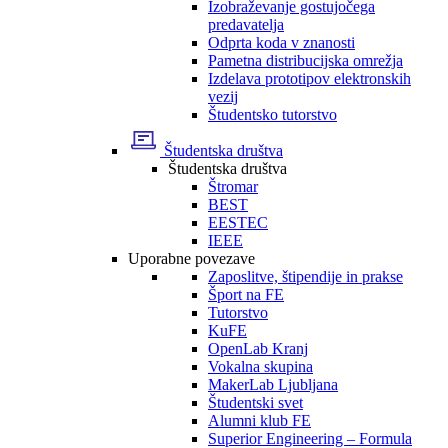
Izobraževanje gostujočega
predavatelja
Odprta koda v znanosti
Pametna distribucijska omrežja
Izdelava prototipov elektronskih
vezij
Študentsko tutorstvo
Študentska društva
Študentska društva
Štromar
BEST
EESTEC
IEEE
Uporabne povezave
Zaposlitve, štipendije in prakse
Šport na FE
Tutorstvo
KuFE
OpenLab Kranj
Vokalna skupina
MakerLab Ljubljana
Študentski svet
Alumni klub FE
Superior Engineering – Formula