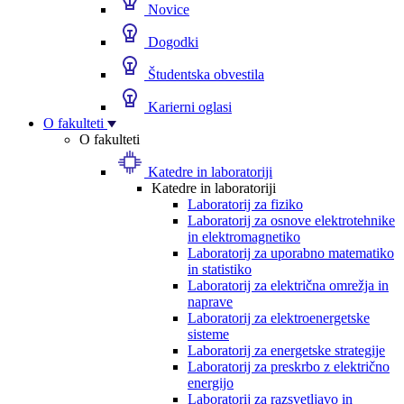
Novice
Dogodki
Študentska obvestila
Karierni oglasi
O fakulteti
O fakulteti
Katedre in laboratoriji
Katedre in laboratoriji
Laboratorij za fiziko
Laboratorij za osnove elektrotehnike
in elektromagnetiko
Laboratorij za uporabno matematiko
in statistiko
Laboratorij za električna omrežja in
naprave
Laboratorij za elektroenergetske
sisteme
Laboratorij za energetske strategije
Laboratorij za preskrbo z električno
energijo
Laboratorij za razsvetljavo in