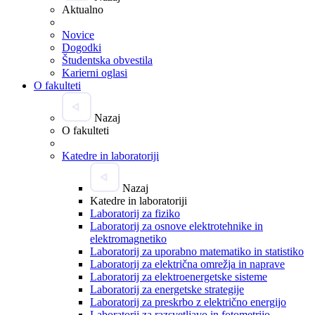
Aktualno
Novice
Dogodki
Študentska obvestila
Karierni oglasi
O fakulteti
Nazaj
O fakulteti
Katedre in laboratoriji
Nazaj
Katedre in laboratoriji
Laboratorij za fiziko
Laboratorij za osnove elektrotehnike in
elektromagnetiko
Laboratorij za uporabno matematiko in statistiko
Laboratorij za električna omrežja in naprave
Laboratorij za elektroenergetske sisteme
Laboratorij za energetske strategije
Laboratorij za preskrbo z električno energijo
Laboratorij za razsvetljavo in fotometrijo