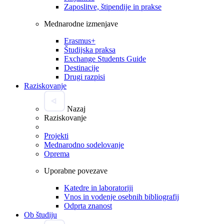
Zaposlitve, štipendije in prakse
Mednarodne izmenjave
Erasmus+
Študijska praksa
Exchange Students Guide
Destinacije
Drugi razpisi
Raziskovanje
Nazaj
Raziskovanje
Projekti
Mednarodno sodelovanje
Oprema
Uporabne povezave
Katedre in laboratoriji
Vnos in vodenje osebnih bibliografij
Odprta znanost
Ob študiju