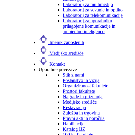
Laboratorij za multimedijo
Laboratorij za sevanje in optiko
Laboratorij za telekomunikacije
Laboratorij za uporabniku
prilagojene komunikacije in
ambientno inteligenco
Imenik zaposlenih
Medijsko središče
Kontakt
Uporabne povezave
Stik z nami
Poslanstvo in vizija
Organiziranost fakultete
Prostori fakultete
Nagrade in priznanja
Medijsko središče
Restavracija
Založba in trgovina
Pravni akti in poročila
Habilitacije
Katalog IJZ
100 let fakultete