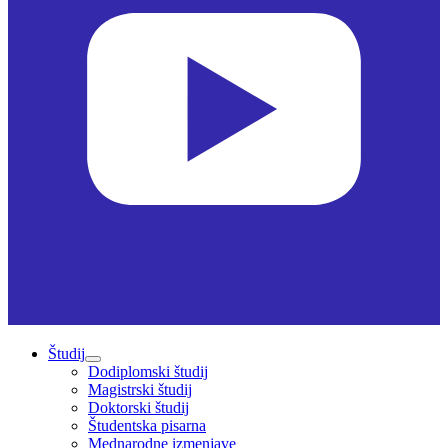
Študij
Dodiplomski študij
Magistrski študij
Doktorski študij
Študentska pisarna
Mednarodne izmenjave