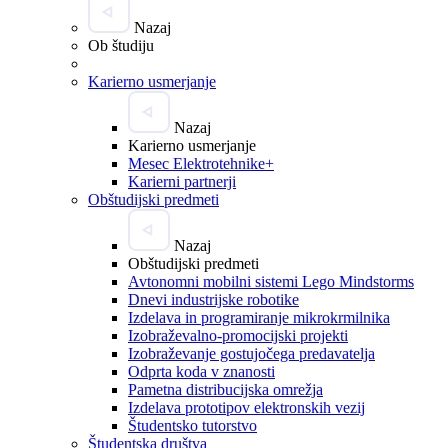
Nazaj
Ob študiju
Karierno usmerjanje
Nazaj
Karierno usmerjanje
Mesec Elektrotehnike+
Karierni partnerji
Obštudijski predmeti
Nazaj
Obštudijski predmeti
Avtonomni mobilni sistemi Lego Mindstorms
Dnevi industrijske robotike
Izdelava in programiranje mikrokrmilnika
Izobraževalno-promocijski projekti
Izobraževanje gostujočega predavatelja
Odprta koda v znanosti
Pametna distribucijska omrežja
Izdelava prototipov elektronskih vezij
Študentsko tutorstvo
Študentska društva