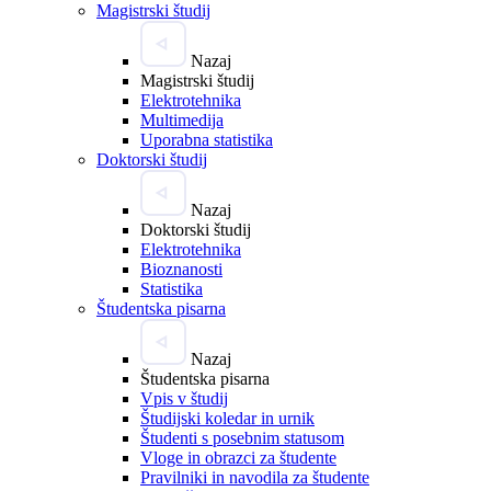
Magistrski študij
Nazaj
Magistrski študij
Elektrotehnika
Multimedija
Uporabna statistika
Doktorski študij
Nazaj
Doktorski študij
Elektrotehnika
Bioznanosti
Statistika
Študentska pisarna
Nazaj
Študentska pisarna
Vpis v študij
Študijski koledar in urnik
Študenti s posebnim statusom
Vloge in obrazci za študente
Pravilniki in navodila za študente