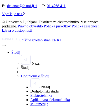
E:
dekanat@fe.uni-lj.si
T:
01 4768 411
Vprašajte nas
© Univerza v Ljubljani, Fakulteta za elektrotehniko. Vse pravice
pridržane.
Pravno obvestilo
Politika piškotkov
Politika zasebnosti
Izjava o dostopnosti
Obiščite spletno stran ENKI
Študij
Nazaj
Študij
Dodiplomski študij
Nazaj
Dodiplomski študij
Elektrotehnika
Aplikativna elektrotehnika
Multimedija