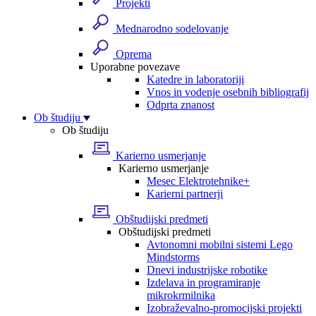
Projekti
Mednarodno sodelovanje
Oprema
Uporabne povezave
Katedre in laboratoriji
Vnos in vodenje osebnih bibliografij
Odprta znanost
Ob študiju
Ob študiju
Karierno usmerjanje
Karierno usmerjanje
Mesec Elektrotehnike+
Karierni partnerji
Obštudijski predmeti
Obštudijski predmeti
Avtonomni mobilni sistemi Lego
Mindstorms
Dnevi industrijske robotike
Izdelava in programiranje
mikrokrmilnika
Izobraževalno-promocijski projekti