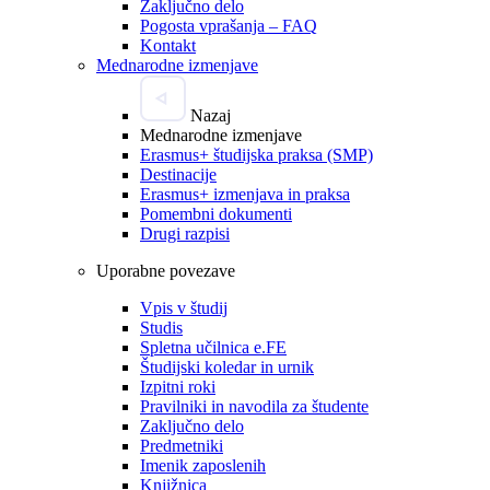
Zaključno delo
Pogosta vprašanja – FAQ
Kontakt
Mednarodne izmenjave
Nazaj
Mednarodne izmenjave
Erasmus+ študijska praksa (SMP)
Destinacije
Erasmus+ izmenjava in praksa
Pomembni dokumenti
Drugi razpisi
Uporabne povezave
Vpis v študij
Studis
Spletna učilnica e.FE
Študijski koledar in urnik
Izpitni roki
Pravilniki in navodila za študente
Zaključno delo
Predmetniki
Imenik zaposlenih
Knjižnica