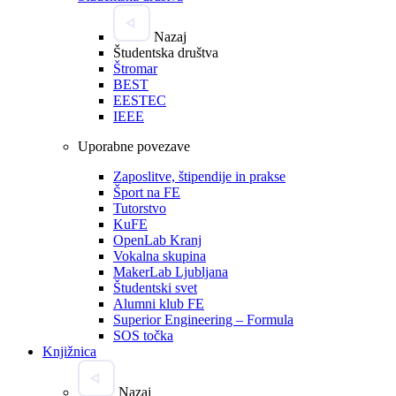
Nazaj
Študentska društva
Štromar
BEST
EESTEC
IEEE
Uporabne povezave
Zaposlitve, štipendije in prakse
Šport na FE
Tutorstvo
KuFE
OpenLab Kranj
Vokalna skupina
MakerLab Ljubljana
Študentski svet
Alumni klub FE
Superior Engineering – Formula
SOS točka
Knjižnica
Nazaj