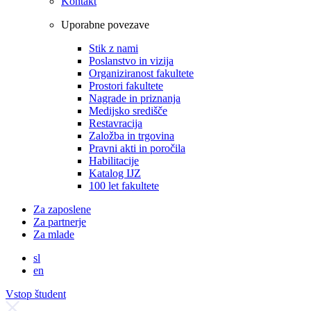
Kontakt
Uporabne povezave
Stik z nami
Poslanstvo in vizija
Organiziranost fakultete
Prostori fakultete
Nagrade in priznanja
Medijsko središče
Restavracija
Založba in trgovina
Pravni akti in poročila
Habilitacije
Katalog IJZ
100 let fakultete
Za zaposlene
Za partnerje
Za mlade
sl
en
Vstop študent