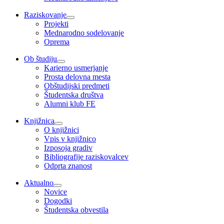
Raziskovanje
Projekti
Mednarodno sodelovanje
Oprema
Ob študiju
Karierno usmerjanje
Prosta delovna mesta
Obštudijski predmeti
Študentska društva
Alumni klub FE
Knjižnica
O knjižnici
Vpis v knjižnico
Izposoja gradiv
Bibliografije raziskovalcev
Odprta znanost
Aktualno
Novice
Dogodki
Študentska obvestila