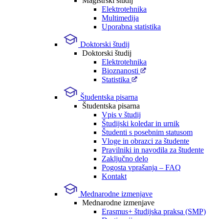
Magistrski študij
Elektrotehnika
Multimedija
Uporabna statistika
Doktorski študij
Doktorski študij
Elektrotehnika
Bioznanosti
Statistika
Študentska pisarna
Študentska pisarna
Vpis v študij
Študijski koledar in urnik
Študenti s posebnim statusom
Vloge in obrazci za študente
Pravilniki in navodila za študente
Zaključno delo
Pogosta vprašanja – FAQ
Kontakt
Mednarodne izmenjave
Mednarodne izmenjave
Erasmus+ študijska praksa (SMP)