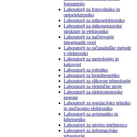
fotometrijo
Laboratorij za fotovoltaiko in
optoelektroniko
Laboratorij za mikroelektroniko
Laboratorij za mikrosenzorske
strukture in elektroniko
Laboratorij za načrtovanje
integriranih vezij
Laboratorij za računalniške metode
v elektroniki
Laboratorij za metrologijo in
kakovost
Laboratorij za robotiko
Laboratorij za biokibernetiko
Laboratorij za slikovne tehnologije
Laboratorij za električne stroje
Laboratorij za elektromotorske
pogone
Laboratorij za regulacijsko tehniko
in močnostno elektroniko
Laboratorij za avtomatiko in
kibernetiko
Laboratorij za strojno inteligenco
Laboratorij za informacijske
tehnologije