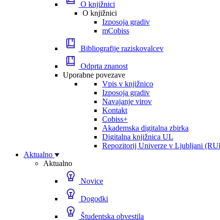
O knjižnici
O knjižnici
Izposoja gradiv
mCobiss
Bibliografije raziskovalcev
Odprta znanost
Uporabne povezave
Vpis v knjižnico
Izposoja gradiv
Navajanje virov
Kontakt
Cobiss+
Akademska digitalna zbirka
Digitalna knjižnica UL
Repozitorij Univerze v Ljubljani (RU
Aktualno
Aktualno
Novice
Dogodki
Študentska obvestila