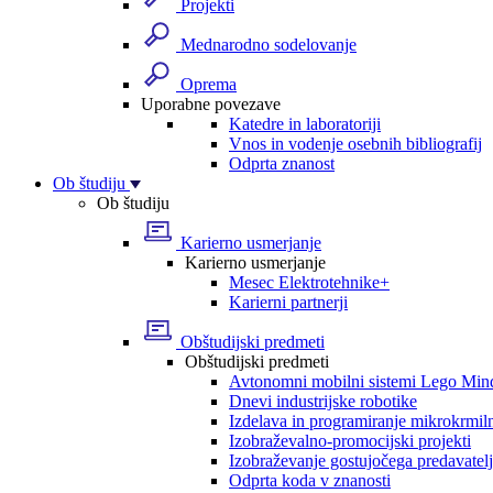
Projekti
Mednarodno sodelovanje
Oprema
Uporabne povezave
Katedre in laboratoriji
Vnos in vodenje osebnih bibliografij
Odprta znanost
Ob študiju
Ob študiju
Karierno usmerjanje
Karierno usmerjanje
Mesec Elektrotehnike+
Karierni partnerji
Obštudijski predmeti
Obštudijski predmeti
Avtonomni mobilni sistemi Lego Min
Dnevi industrijske robotike
Izdelava in programiranje mikrokrmil
Izobraževalno-promocijski projekti
Izobraževanje gostujočega predavatel
Odprta koda v znanosti