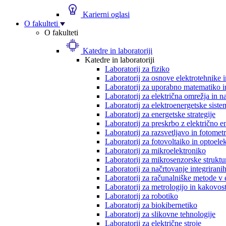
Karierni oglasi
O fakulteti
O fakulteti
Katedre in laboratoriji
Katedre in laboratoriji
Laboratorij za fiziko
Laboratorij za osnove elektrotehnike 
Laboratorij za uporabno matematiko in
Laboratorij za električna omrežja in n
Laboratorij za elektroenergetske siste
Laboratorij za energetske strategije
Laboratorij za preskrbo z električno e
Laboratorij za razsvetljavo in fotometr
Laboratorij za fotovoltaiko in optoele
Laboratorij za mikroelektroniko
Laboratorij za mikrosenzorske struktur
Laboratorij za načrtovanje integriranih
Laboratorij za računalniške metode v 
Laboratorij za metrologijo in kakovos
Laboratorij za robotiko
Laboratorij za biokibernetiko
Laboratorij za slikovne tehnologije
Laboratorij za električne stroje