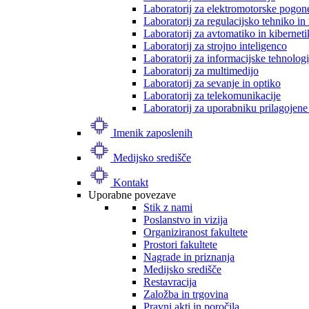
Laboratorij za elektromotorske pogon
Laboratorij za regulacijsko tehniko i
Laboratorij za avtomatiko in kibernet
Laboratorij za strojno inteligenco
Laboratorij za informacijske tehnologi
Laboratorij za multimedijo
Laboratorij za sevanje in optiko
Laboratorij za telekomunikacije
Laboratorij za uporabniku prilagojene
Imenik zaposlenih
Medijsko središče
Kontakt
Uporabne povezave
Stik z nami
Poslanstvo in vizija
Organiziranost fakultete
Prostori fakultete
Nagrade in priznanja
Medijsko središče
Restavracija
Založba in trgovina
Pravni akti in poročila