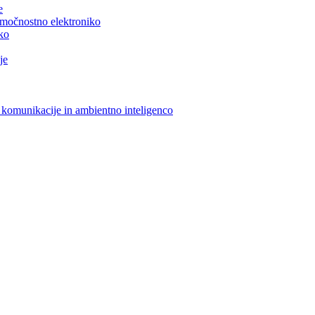
e
n močnostno elektroniko
iko
je
 komunikacije in ambientno inteligenco