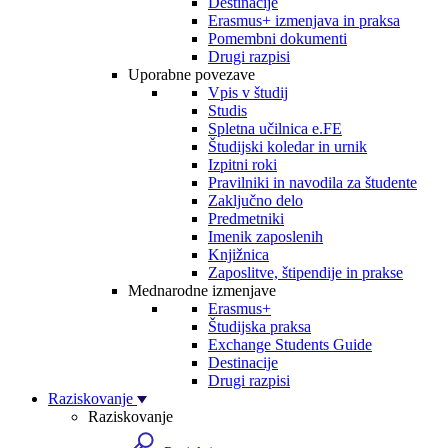
Destinacije
Erasmus+ izmenjava in praksa
Pomembni dokumenti
Drugi razpisi
Uporabne povezave
Vpis v študij
Studis
Spletna učilnica e.FE
Študijski koledar in urnik
Izpitni roki
Pravilniki in navodila za študente
Zaključno delo
Predmetniki
Imenik zaposlenih
Knjižnica
Zaposlitve, štipendije in prakse
Mednarodne izmenjave
Erasmus+
Študijska praksa
Exchange Students Guide
Destinacije
Drugi razpisi
Raziskovanje
Raziskovanje