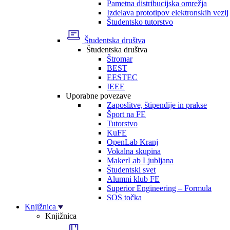
Pametna distribucijska omrežja
Izdelava prototipov elektronskih vezij
Študentsko tutorstvo
Študentska društva
Študentska društva
Štromar
BEST
EESTEC
IEEE
Uporabne povezave
Zaposlitve, štipendije in prakse
Šport na FE
Tutorstvo
KuFE
OpenLab Kranj
Vokalna skupina
MakerLab Ljubljana
Študentski svet
Alumni klub FE
Superior Engineering – Formula
SOS točka
Knjižnica
Knjižnica