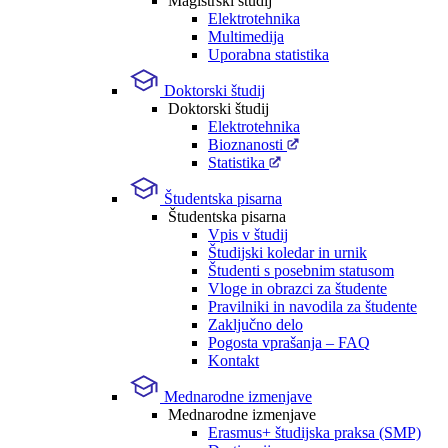
Magistrski študij
Elektrotehnika
Multimedija
Uporabna statistika
Doktorski študij
Doktorski študij
Elektrotehnika
Bioznanosti
Statistika
Študentska pisarna
Študentska pisarna
Vpis v študij
Študijski koledar in urnik
Študenti s posebnim statusom
Vloge in obrazci za študente
Pravilniki in navodila za študente
Zaključno delo
Pogosta vprašanja – FAQ
Kontakt
Mednarodne izmenjave
Mednarodne izmenjave
Erasmus+ študijska praksa (SMP)