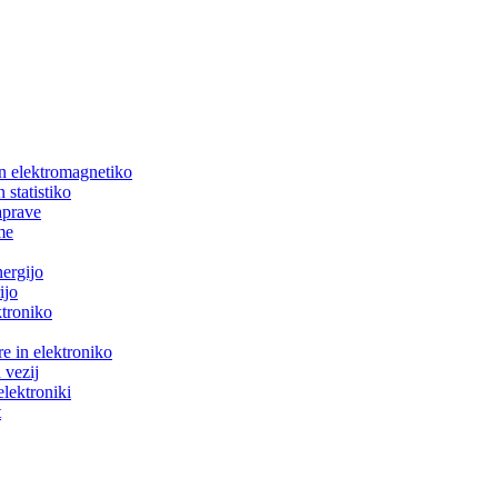
in elektromagnetiko
 statistiko
aprave
me
nergijo
ijo
ktroniko
e in elektroniko
 vezij
elektroniki
t