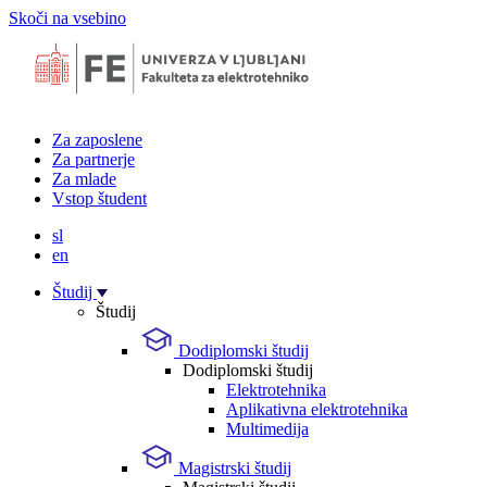
Skoči na vsebino
Za zaposlene
Za partnerje
Za mlade
Vstop študent
sl
en
Študij
Študij
Dodiplomski študij
Dodiplomski študij
Elektrotehnika
Aplikativna elektrotehnika
Multimedija
Magistrski študij