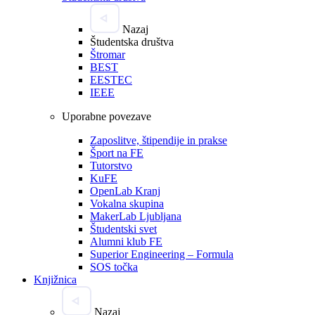
Nazaj
Študentska društva
Štromar
BEST
EESTEC
IEEE
Uporabne povezave
Zaposlitve, štipendije in prakse
Šport na FE
Tutorstvo
KuFE
OpenLab Kranj
Vokalna skupina
MakerLab Ljubljana
Študentski svet
Alumni klub FE
Superior Engineering – Formula
SOS točka
Knjižnica
Nazaj