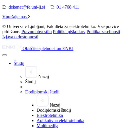
E:
dekanat@fe.uni-lj.si
T:
01 4768 411
Vprašajte nas
© Univerza v Ljubljani, Fakulteta za elektrotehniko. Vse pravice
pridržane.
Pravno obvestilo
Politika piškotkov
Politika zasebnosti
Izjava o dostopnosti
Obiščite spletno stran ENKI
Študij
Nazaj
Študij
Dodiplomski študij
Nazaj
Dodiplomski študij
Elektrotehnika
Aplikativna elektrotehnika
Multimedija