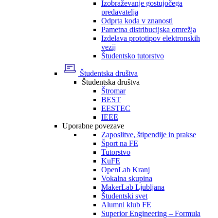
Izobraževanje gostujočega
predavatelja
Odprta koda v znanosti
Pametna distribucijska omrežja
Izdelava prototipov elektronskih
vezij
Študentsko tutorstvo
Študentska društva
Študentska društva
Štromar
BEST
EESTEC
IEEE
Uporabne povezave
Zaposlitve, štipendije in prakse
Šport na FE
Tutorstvo
KuFE
OpenLab Kranj
Vokalna skupina
MakerLab Ljubljana
Študentski svet
Alumni klub FE
Superior Engineering – Formula