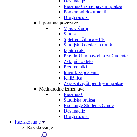
Destinacije
Erasmus+ izmenjava in praksa
Pomembni dokumenti
Drugi razpisi
Uporabne povezave
Vpis v študij
Studis
Spletna učilnica e.FE
Študijski koledar in urnik
Izpitni roki
Pravilniki in navodila za študente
Zaključno delo
Predmetniki
Imenik zaposlenih
Knjižnica
Zaposlitve, štipendije in prakse
Mednarodne izmenjave
Erasmus+
Študijska praksa
Exchange Students Guide
Destinacije
Drugi razpisi
Raziskovanje
Raziskovanje