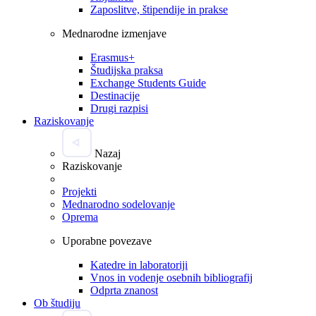
Zaposlitve, štipendije in prakse
Mednarodne izmenjave
Erasmus+
Študijska praksa
Exchange Students Guide
Destinacije
Drugi razpisi
Raziskovanje
Nazaj
Raziskovanje
Projekti
Mednarodno sodelovanje
Oprema
Uporabne povezave
Katedre in laboratoriji
Vnos in vodenje osebnih bibliografij
Odprta znanost
Ob študiju