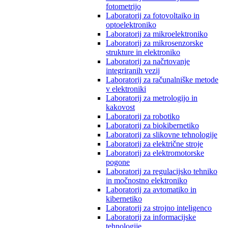
fotometrijo
Laboratorij za fotovoltaiko in
optoelektroniko
Laboratorij za mikroelektroniko
Laboratorij za mikrosenzorske
strukture in elektroniko
Laboratorij za načrtovanje
integriranih vezij
Laboratorij za računalniške metode
v elektroniki
Laboratorij za metrologijo in
kakovost
Laboratorij za robotiko
Laboratorij za biokibernetiko
Laboratorij za slikovne tehnologije
Laboratorij za električne stroje
Laboratorij za elektromotorske
pogone
Laboratorij za regulacijsko tehniko
in močnostno elektroniko
Laboratorij za avtomatiko in
kibernetiko
Laboratorij za strojno inteligenco
Laboratorij za informacijske
tehnologije