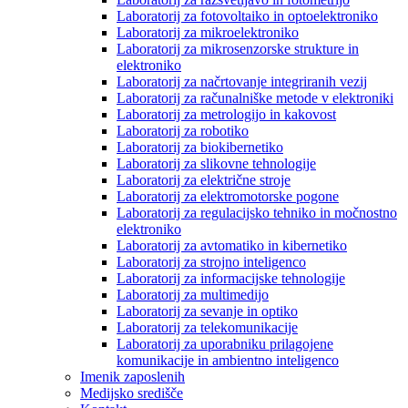
Laboratorij za fotovoltaiko in optoelektroniko
Laboratorij za mikroelektroniko
Laboratorij za mikrosenzorske strukture in
elektroniko
Laboratorij za načrtovanje integriranih vezij
Laboratorij za računalniške metode v elektroniki
Laboratorij za metrologijo in kakovost
Laboratorij za robotiko
Laboratorij za biokibernetiko
Laboratorij za slikovne tehnologije
Laboratorij za električne stroje
Laboratorij za elektromotorske pogone
Laboratorij za regulacijsko tehniko in močnostno
elektroniko
Laboratorij za avtomatiko in kibernetiko
Laboratorij za strojno inteligenco
Laboratorij za informacijske tehnologije
Laboratorij za multimedijo
Laboratorij za sevanje in optiko
Laboratorij za telekomunikacije
Laboratorij za uporabniku prilagojene
komunikacije in ambientno inteligenco
Imenik zaposlenih
Medijsko središče