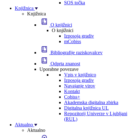
SOS točka
Knjižnica
Knjižnica
O knjižnici
O knjižnici
Izposoja gradiv
mCobiss
Bibliografije raziskovalcev
Odprta znanost
Uporabne povezave
Vpis v knjižnico
Izposoja gradiv
Navajanje virov
Kontakt
Cobiss+
Akademska digitalna zbirka
Digitalna knjižnica UL
Repozitorij Univerze v Ljubljani
(RUL)
Aktualno
Aktualno