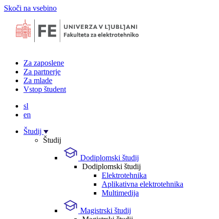
Skoči na vsebino
Za zaposlene
Za partnerje
Za mlade
Vstop študent
sl
en
Študij
Študij
Dodiplomski študij
Dodiplomski študij
Elektrotehnika
Aplikativna elektrotehnika
Multimedija
Magistrski študij