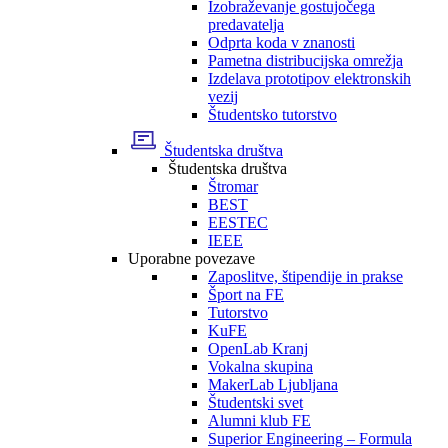
Izobraževanje gostujočega
predavatelja
Odprta koda v znanosti
Pametna distribucijska omrežja
Izdelava prototipov elektronskih
vezij
Študentsko tutorstvo
Študentska društva
Študentska društva
Štromar
BEST
EESTEC
IEEE
Uporabne povezave
Zaposlitve, štipendije in prakse
Šport na FE
Tutorstvo
KuFE
OpenLab Kranj
Vokalna skupina
MakerLab Ljubljana
Študentski svet
Alumni klub FE
Superior Engineering – Formula