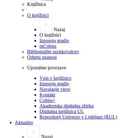
Knjižnica
O knjižnici
Nazaj
O knjižnici
Izposoja gradiv
mCobiss
Bibliografije raziskovalcev
Odprta znanost
Uporabne povezave
Vpis v knjižnico
Izposoja gradiv
Navajanje virov
Kontakt
Cobiss+
Akademska digitalna zbirka
Digitalna knjižnica UL
Repozitorij Univerze v Ljubljani (RUL)
Aktualno
Nazaj