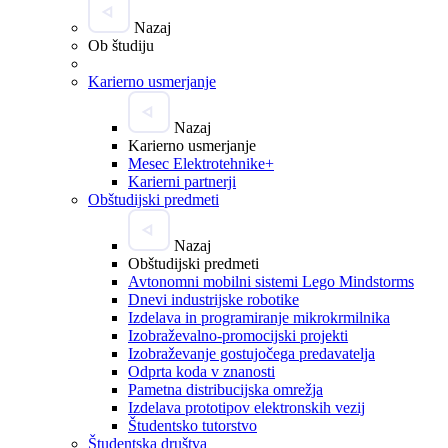
Nazaj
Ob študiju
Karierno usmerjanje
Nazaj
Karierno usmerjanje
Mesec Elektrotehnike+
Karierni partnerji
Obštudijski predmeti
Nazaj
Obštudijski predmeti
Avtonomni mobilni sistemi Lego Mindstorms
Dnevi industrijske robotike
Izdelava in programiranje mikrokrmilnika
Izobraževalno-promocijski projekti
Izobraževanje gostujočega predavatelja
Odprta koda v znanosti
Pametna distribucijska omrežja
Izdelava prototipov elektronskih vezij
Študentsko tutorstvo
Študentska društva