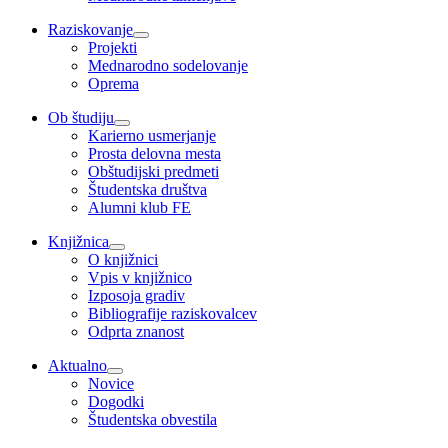
Raziskovanje
Projekti
Mednarodno sodelovanje
Oprema
Ob študiju
Karierno usmerjanje
Prosta delovna mesta
Obštudijski predmeti
Študentska društva
Alumni klub FE
Knjižnica
O knjižnici
Vpis v knjižnico
Izposoja gradiv
Bibliografije raziskovalcev
Odprta znanost
Aktualno
Novice
Dogodki
Študentska obvestila