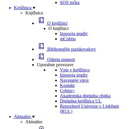
SOS točka
Knjižnica
Knjižnica
O knjižnici
O knjižnici
Izposoja gradiv
mCobiss
Bibliografije raziskovalcev
Odprta znanost
Uporabne povezave
Vpis v knjižnico
Izposoja gradiv
Navajanje virov
Kontakt
Cobiss+
Akademska digitalna zbirka
Digitalna knjižnica UL
Repozitorij Univerze v Ljubljani
(RUL)
Aktualno
Aktualno