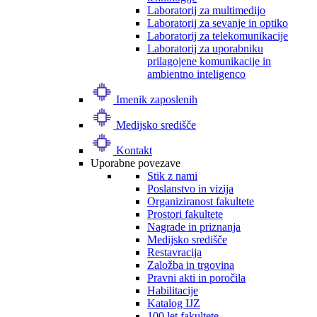
Laboratorij za multimedijo
Laboratorij za sevanje in optiko
Laboratorij za telekomunikacije
Laboratorij za uporabniku
prilagojene komunikacije in
ambientno inteligenco
Imenik zaposlenih
Medijsko središče
Kontakt
Uporabne povezave
Stik z nami
Poslanstvo in vizija
Organiziranost fakultete
Prostori fakultete
Nagrade in priznanja
Medijsko središče
Restavracija
Založba in trgovina
Pravni akti in poročila
Habilitacije
Katalog IJZ
100 let fakultete