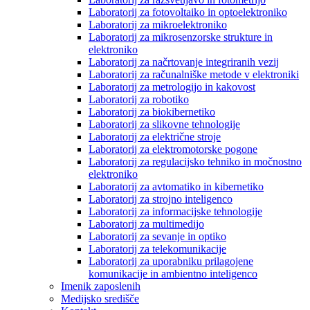
Laboratorij za fotovoltaiko in optoelektroniko
Laboratorij za mikroelektroniko
Laboratorij za mikrosenzorske strukture in
elektroniko
Laboratorij za načrtovanje integriranih vezij
Laboratorij za računalniške metode v elektroniki
Laboratorij za metrologijo in kakovost
Laboratorij za robotiko
Laboratorij za biokibernetiko
Laboratorij za slikovne tehnologije
Laboratorij za električne stroje
Laboratorij za elektromotorske pogone
Laboratorij za regulacijsko tehniko in močnostno
elektroniko
Laboratorij za avtomatiko in kibernetiko
Laboratorij za strojno inteligenco
Laboratorij za informacijske tehnologije
Laboratorij za multimedijo
Laboratorij za sevanje in optiko
Laboratorij za telekomunikacije
Laboratorij za uporabniku prilagojene
komunikacije in ambientno inteligenco
Imenik zaposlenih
Medijsko središče