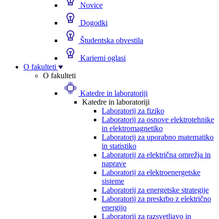
Novice
Dogodki
Študentska obvestila
Karierni oglasi
O fakulteti
O fakulteti
Katedre in laboratoriji
Katedre in laboratoriji
Laboratorij za fiziko
Laboratorij za osnove elektrotehnike
in elektromagnetiko
Laboratorij za uporabno matematiko
in statistiko
Laboratorij za električna omrežja in
naprave
Laboratorij za elektroenergetske
sisteme
Laboratorij za energetske strategije
Laboratorij za preskrbo z električno
energijo
Laboratorij za razsvetljavo in