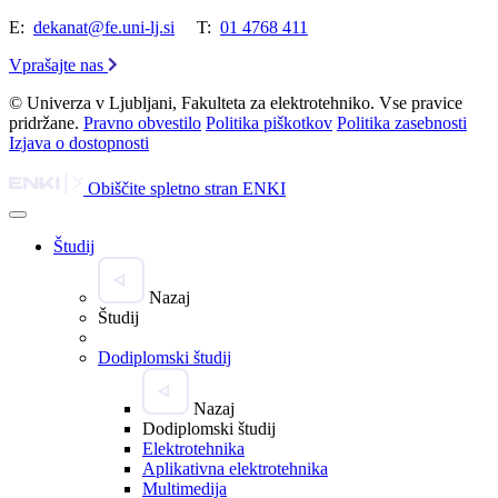
E:
dekanat@fe.uni-lj.si
T:
01 4768 411
Vprašajte nas
© Univerza v Ljubljani, Fakulteta za elektrotehniko. Vse pravice
pridržane.
Pravno obvestilo
Politika piškotkov
Politika zasebnosti
Izjava o dostopnosti
Obiščite spletno stran ENKI
Študij
Nazaj
Študij
Dodiplomski študij
Nazaj
Dodiplomski študij
Elektrotehnika
Aplikativna elektrotehnika
Multimedija