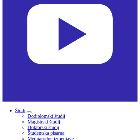
Študij
Dodiplomski študij
Magistrski študij
Doktorski študij
Študentska pisarna
Mednarodne izmenjave