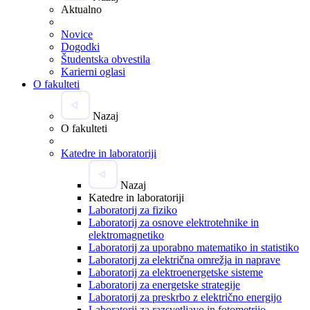
Aktualno
Novice
Dogodki
Študentska obvestila
Karierni oglasi
O fakulteti
Nazaj
O fakulteti
Katedre in laboratoriji
Nazaj
Katedre in laboratoriji
Laboratorij za fiziko
Laboratorij za osnove elektrotehnike in
elektromagnetiko
Laboratorij za uporabno matematiko in statistiko
Laboratorij za električna omrežja in naprave
Laboratorij za elektroenergetske sisteme
Laboratorij za energetske strategije
Laboratorij za preskrbo z električno energijo
Laboratorij za razsvetljavo in fotometrijo