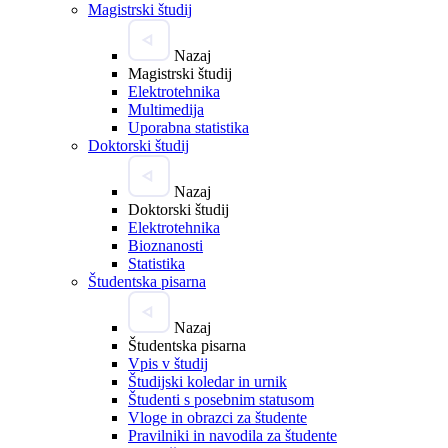
Magistrski študij
Nazaj
Magistrski študij
Elektrotehnika
Multimedija
Uporabna statistika
Doktorski študij
Nazaj
Doktorski študij
Elektrotehnika
Bioznanosti
Statistika
Študentska pisarna
Nazaj
Študentska pisarna
Vpis v študij
Študijski koledar in urnik
Študenti s posebnim statusom
Vloge in obrazci za študente
Pravilniki in navodila za študente