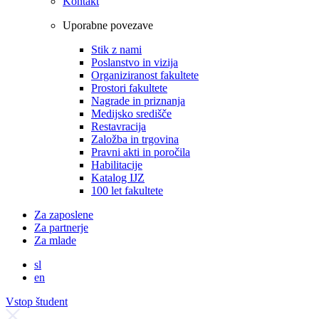
Kontakt
Uporabne povezave
Stik z nami
Poslanstvo in vizija
Organiziranost fakultete
Prostori fakultete
Nagrade in priznanja
Medijsko središče
Restavracija
Založba in trgovina
Pravni akti in poročila
Habilitacije
Katalog IJZ
100 let fakultete
Za zaposlene
Za partnerje
Za mlade
sl
en
Vstop študent