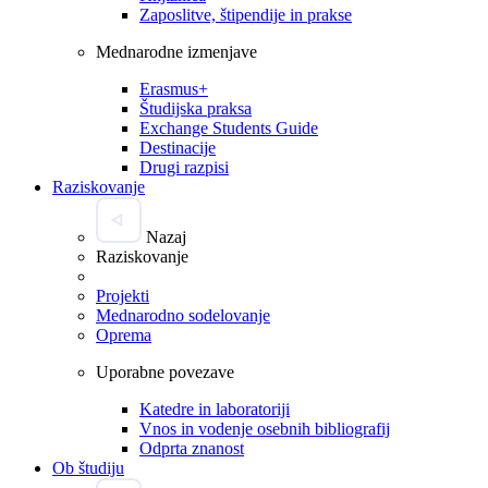
Zaposlitve, štipendije in prakse
Mednarodne izmenjave
Erasmus+
Študijska praksa
Exchange Students Guide
Destinacije
Drugi razpisi
Raziskovanje
Nazaj
Raziskovanje
Projekti
Mednarodno sodelovanje
Oprema
Uporabne povezave
Katedre in laboratoriji
Vnos in vodenje osebnih bibliografij
Odprta znanost
Ob študiju