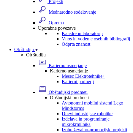
Projekti
Mednarodno sodelovanje
Oprema
Uporabne povezave
Katedre in laboratoriji
Vnos in vodenje osebnih bibliografij
Odprta znanost
Ob študiju
Ob študiju
Karierno usmerjanje
Karierno usmerjanje
Mesec Elektrotehnike+
Karierni partnerji
Obštudijski predmeti
Obštudijski predmeti
Avtonomni mobilni sistemi Lego
Mindstorms
Dnevi industrijske robotike
Izdelava in programiranje
mikrokrmilnika
Izobraževalno-promocijski projekti