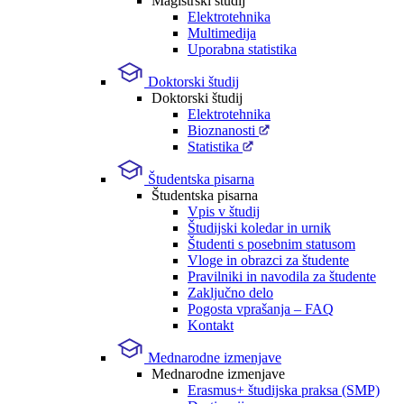
Magistrski študij
Elektrotehnika
Multimedija
Uporabna statistika
Doktorski študij
Doktorski študij
Elektrotehnika
Bioznanosti
Statistika
Študentska pisarna
Študentska pisarna
Vpis v študij
Študijski koledar in urnik
Študenti s posebnim statusom
Vloge in obrazci za študente
Pravilniki in navodila za študente
Zaključno delo
Pogosta vprašanja – FAQ
Kontakt
Mednarodne izmenjave
Mednarodne izmenjave
Erasmus+ študijska praksa (SMP)