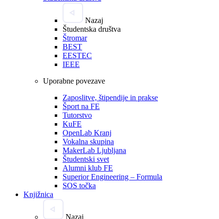
Nazaj
Študentska društva
Štromar
BEST
EESTEC
IEEE
Uporabne povezave
Zaposlitve, štipendije in prakse
Šport na FE
Tutorstvo
KuFE
OpenLab Kranj
Vokalna skupina
MakerLab Ljubljana
Študentski svet
Alumni klub FE
Superior Engineering – Formula
SOS točka
Knjižnica
Nazaj