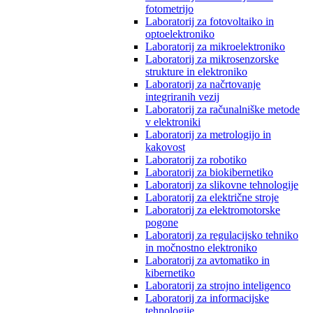
fotometrijo
Laboratorij za fotovoltaiko in
optoelektroniko
Laboratorij za mikroelektroniko
Laboratorij za mikrosenzorske
strukture in elektroniko
Laboratorij za načrtovanje
integriranih vezij
Laboratorij za računalniške metode
v elektroniki
Laboratorij za metrologijo in
kakovost
Laboratorij za robotiko
Laboratorij za biokibernetiko
Laboratorij za slikovne tehnologije
Laboratorij za električne stroje
Laboratorij za elektromotorske
pogone
Laboratorij za regulacijsko tehniko
in močnostno elektroniko
Laboratorij za avtomatiko in
kibernetiko
Laboratorij za strojno inteligenco
Laboratorij za informacijske
tehnologije