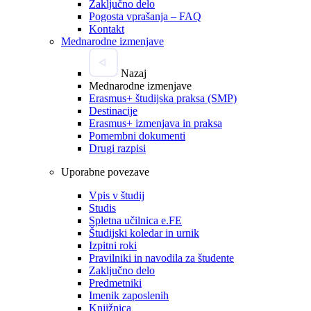
Zaključno delo
Pogosta vprašanja – FAQ
Kontakt
Mednarodne izmenjave
Nazaj
Mednarodne izmenjave
Erasmus+ študijska praksa (SMP)
Destinacije
Erasmus+ izmenjava in praksa
Pomembni dokumenti
Drugi razpisi
Uporabne povezave
Vpis v študij
Studis
Spletna učilnica e.FE
Študijski koledar in urnik
Izpitni roki
Pravilniki in navodila za študente
Zaključno delo
Predmetniki
Imenik zaposlenih
Knjižnica