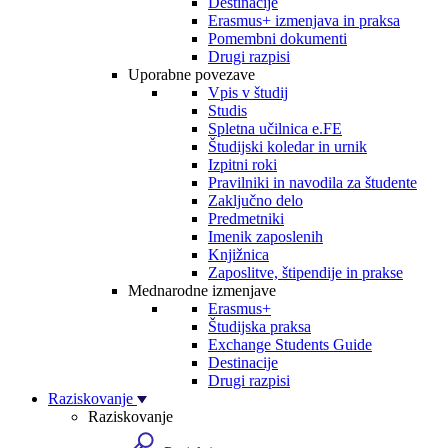
Destinacije
Erasmus+ izmenjava in praksa
Pomembni dokumenti
Drugi razpisi
Uporabne povezave
Vpis v študij
Studis
Spletna učilnica e.FE
Študijski koledar in urnik
Izpitni roki
Pravilniki in navodila za študente
Zaključno delo
Predmetniki
Imenik zaposlenih
Knjižnica
Zaposlitve, štipendije in prakse
Mednarodne izmenjave
Erasmus+
Študijska praksa
Exchange Students Guide
Destinacije
Drugi razpisi
Raziskovanje
Raziskovanje