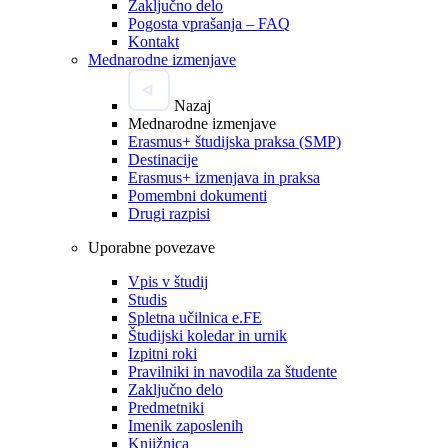
Zaključno delo
Pogosta vprašanja – FAQ
Kontakt
Mednarodne izmenjave
Nazaj
Mednarodne izmenjave
Erasmus+ študijska praksa (SMP)
Destinacije
Erasmus+ izmenjava in praksa
Pomembni dokumenti
Drugi razpisi
Uporabne povezave
Vpis v študij
Studis
Spletna učilnica e.FE
Študijski koledar in urnik
Izpitni roki
Pravilniki in navodila za študente
Zaključno delo
Predmetniki
Imenik zaposlenih
Knjižnica