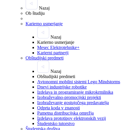
Nazaj
Ob študiju
Karierno usmerjanje
Nazaj
Karierno usmerjanje
Mesec Elektrotehnike+
Karierni partnerji
Obštudijski predmeti
Nazaj
Obštudijski predmeti
Avtonomni mobilni sistemi Lego Mindstorms
Dnevi industrijske robotike
Izdelava in programiranje mikrokrmilnika
Izobraževalno-promocijski projekti
Izobraževanje gostujočega predavatelja
Odprta koda v znanosti
Pametna distribucijska omrežja
Izdelava prototipov elektronskih vezij
Študentsko tutorstvo
Študentska društva