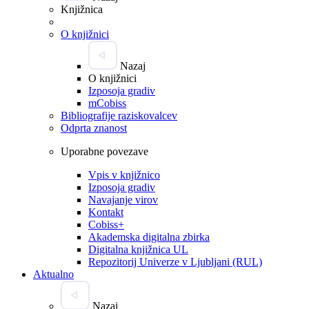
Knjižnica
O knjižnici
Nazaj
O knjižnici
Izposoja gradiv
mCobiss
Bibliografije raziskovalcev
Odprta znanost
Uporabne povezave
Vpis v knjižnico
Izposoja gradiv
Navajanje virov
Kontakt
Cobiss+
Akademska digitalna zbirka
Digitalna knjižnica UL
Repozitorij Univerze v Ljubljani (RUL)
Aktualno
Nazaj