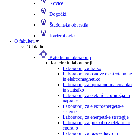
Novice
Dogodki
Študentska obvestila
Karierni oglasi
O fakulteti
O fakulteti
Katedre in laboratoriji
Katedre in laboratoriji
Laboratorij za fiziko
Laboratorij za osnove elektrotehnike
in elektromagnetiko
Laboratorij za uporabno matematiko
in statistiko
Laboratorij za električna omrežja in
naprave
Laboratorij za elektroenergetske
sisteme
Laboratorij za energetske strategije
Laboratorij za preskrbo z električno
energijo
Laboratorij za razsvetljavo in