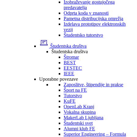
Izobraževanje gostujočega
predavatelja
Odprta koda v znanosti
Pametna distribucijska omrežja
Izdelava prototipov elektronskih
vezij
Študentsko tutorstvo
Študentska društva
Študentska društva
Štromar
BEST
EESTEC
IEEE
Uporabne povezave
Zaposlitve, štipendije in prakse
Šport na FE
Tutorstvo
KuFE
OpenLab Kranj
Vokalna skupina
MakerLab Ljubljana
Študentski svet
Alumni klub FE
Superior Engineering – Formula