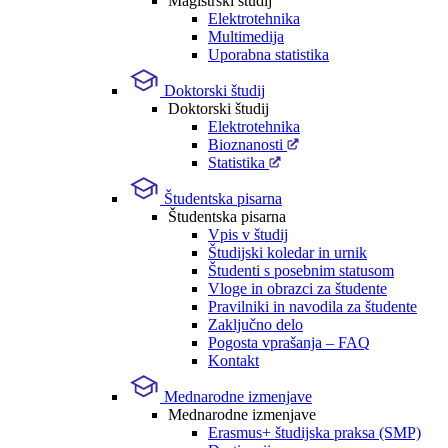
Magistrski študij
Elektrotehnika
Multimedija
Uporabna statistika
Doktorski študij
Doktorski študij
Elektrotehnika
Bioznanosti
Statistika
Študentska pisarna
Študentska pisarna
Vpis v študij
Študijski koledar in urnik
Študenti s posebnim statusom
Vloge in obrazci za študente
Pravilniki in navodila za študente
Zaključno delo
Pogosta vprašanja – FAQ
Kontakt
Mednarodne izmenjave
Mednarodne izmenjave
Erasmus+ študijska praksa (SMP)