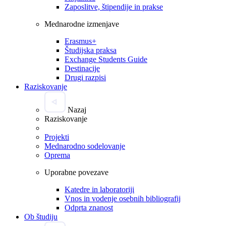
Zaposlitve, štipendije in prakse
Mednarodne izmenjave
Erasmus+
Študijska praksa
Exchange Students Guide
Destinacije
Drugi razpisi
Raziskovanje
Nazaj
Raziskovanje
Projekti
Mednarodno sodelovanje
Oprema
Uporabne povezave
Katedre in laboratoriji
Vnos in vodenje osebnih bibliografij
Odprta znanost
Ob študiju