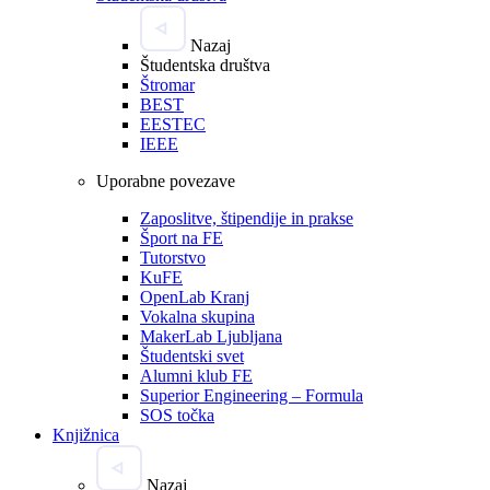
Nazaj
Študentska društva
Štromar
BEST
EESTEC
IEEE
Uporabne povezave
Zaposlitve, štipendije in prakse
Šport na FE
Tutorstvo
KuFE
OpenLab Kranj
Vokalna skupina
MakerLab Ljubljana
Študentski svet
Alumni klub FE
Superior Engineering – Formula
SOS točka
Knjižnica
Nazaj