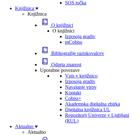
SOS točka
Knjižnica
Knjižnica
O knjižnici
O knjižnici
Izposoja gradiv
mCobiss
Bibliografije raziskovalcev
Odprta znanost
Uporabne povezave
Vpis v knjižnico
Izposoja gradiv
Navajanje virov
Kontakt
Cobiss+
Akademska digitalna zbirka
Digitalna knjižnica UL
Repozitorij Univerze v Ljubljani
(RUL)
Aktualno
Aktualno