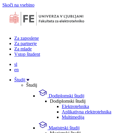
Skoči na vsebino
Za zaposlene
Za partnerje
Za mlade
Vstop študent
sl
en
Študij
Študij
Dodiplomski študij
Dodiplomski študij
Elektrotehnika
Aplikativna elektrotehnika
Multimedija
Magistrski študij