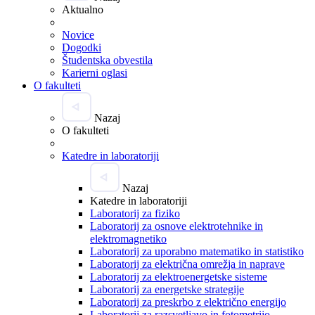
Aktualno
Novice
Dogodki
Študentska obvestila
Karierni oglasi
O fakulteti
Nazaj
O fakulteti
Katedre in laboratoriji
Nazaj
Katedre in laboratoriji
Laboratorij za fiziko
Laboratorij za osnove elektrotehnike in
elektromagnetiko
Laboratorij za uporabno matematiko in statistiko
Laboratorij za električna omrežja in naprave
Laboratorij za elektroenergetske sisteme
Laboratorij za energetske strategije
Laboratorij za preskrbo z električno energijo
Laboratorij za razsvetljavo in fotometrijo