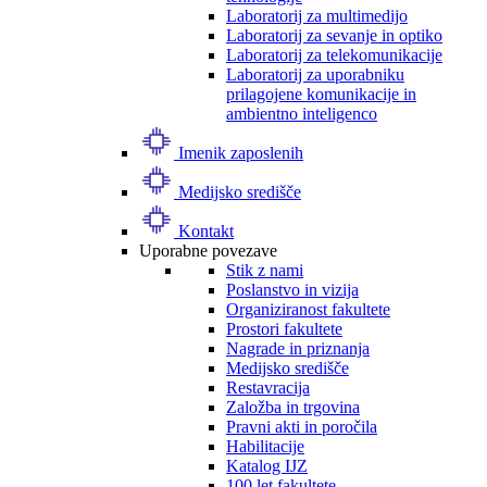
Laboratorij za multimedijo
Laboratorij za sevanje in optiko
Laboratorij za telekomunikacije
Laboratorij za uporabniku
prilagojene komunikacije in
ambientno inteligenco
Imenik zaposlenih
Medijsko središče
Kontakt
Uporabne povezave
Stik z nami
Poslanstvo in vizija
Organiziranost fakultete
Prostori fakultete
Nagrade in priznanja
Medijsko središče
Restavracija
Založba in trgovina
Pravni akti in poročila
Habilitacije
Katalog IJZ
100 let fakultete