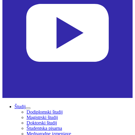
Študij
Dodiplomski študij
Magistrski študij
Doktorski študij
Študentska pisarna
Mednarodne izmenjave