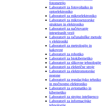
fotometrijo
Laboratorij za fotovoltaiko in
optoelektroniko
Laboratorij za mikroelektroniko
Laboratorij za mikrosenzorske
strukture in elektroniko
Laboratorij za načrtovanje
integriranih vezij
Laboratorij za računalniške metode
v elektroniki
Laboratorij za metrologijo in
kakovost
Laboratorij za robotiko
Laboratorij za biokibernetiko
Laboratorij za slikovne tehnologije
Laboratorij za električne stroje
Laboratorij za elektromotorske
pogone
Laboratorij za regulacijsko tehniko
in močnostno elektroniko
Laboratorij za avtomatiko in
kibernetiko
Laboratorij za strojno inteligenco
Laboratorij za informacijske
tehnologije