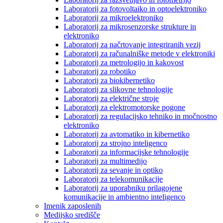
Laboratorij za fotovoltaiko in optoelektroniko
Laboratorij za mikroelektroniko
Laboratorij za mikrosenzorske strukture in
elektroniko
Laboratorij za načrtovanje integriranih vezij
Laboratorij za računalniške metode v elektroniki
Laboratorij za metrologijo in kakovost
Laboratorij za robotiko
Laboratorij za biokibernetiko
Laboratorij za slikovne tehnologije
Laboratorij za električne stroje
Laboratorij za elektromotorske pogone
Laboratorij za regulacijsko tehniko in močnostno
elektroniko
Laboratorij za avtomatiko in kibernetiko
Laboratorij za strojno inteligenco
Laboratorij za informacijske tehnologije
Laboratorij za multimedijo
Laboratorij za sevanje in optiko
Laboratorij za telekomunikacije
Laboratorij za uporabniku prilagojene
komunikacije in ambientno inteligenco
Imenik zaposlenih
Medijsko središče