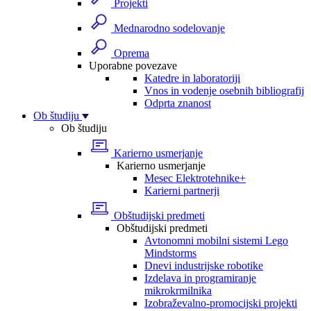
Projekti
Mednarodno sodelovanje
Oprema
Uporabne povezave
Katedre in laboratoriji
Vnos in vodenje osebnih bibliografij
Odprta znanost
Ob študiju
Ob študiju
Karierno usmerjanje
Karierno usmerjanje
Mesec Elektrotehnike+
Karierni partnerji
Obštudijski predmeti
Obštudijski predmeti
Avtonomni mobilni sistemi Lego
Mindstorms
Dnevi industrijske robotike
Izdelava in programiranje
mikrokrmilnika
Izobraževalno-promocijski projekti