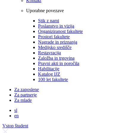
Kontakt
Uporabne povezave
Stik z nami
Poslanstvo in vizija
Organiziranost fakultete
Prostori fakultete
Nagrade in priznanja
Medijsko središče
Restavracija
Založba in trgovina
Pravni akti in poročila
Habilitacije
Katalog IJZ
100 let fakultete
Za zaposlene
Za partnerje
Za mlade
sl
en
Vstop študent