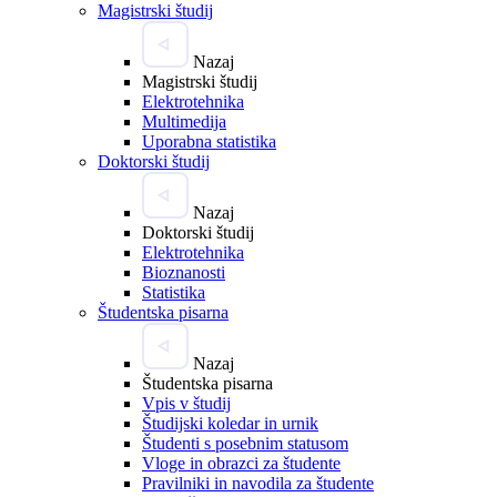
Magistrski študij
Nazaj
Magistrski študij
Elektrotehnika
Multimedija
Uporabna statistika
Doktorski študij
Nazaj
Doktorski študij
Elektrotehnika
Bioznanosti
Statistika
Študentska pisarna
Nazaj
Študentska pisarna
Vpis v študij
Študijski koledar in urnik
Študenti s posebnim statusom
Vloge in obrazci za študente
Pravilniki in navodila za študente