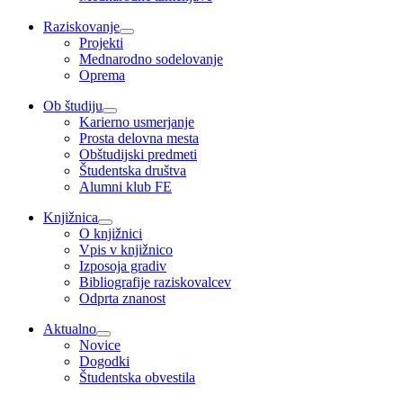
Raziskovanje
Projekti
Mednarodno sodelovanje
Oprema
Ob študiju
Karierno usmerjanje
Prosta delovna mesta
Obštudijski predmeti
Študentska društva
Alumni klub FE
Knjižnica
O knjižnici
Vpis v knjižnico
Izposoja gradiv
Bibliografije raziskovalcev
Odprta znanost
Aktualno
Novice
Dogodki
Študentska obvestila