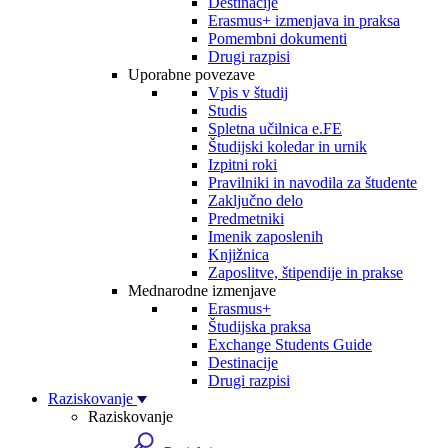
Destinacije
Erasmus+ izmenjava in praksa
Pomembni dokumenti
Drugi razpisi
Uporabne povezave
Vpis v študij
Studis
Spletna učilnica e.FE
Študijski koledar in urnik
Izpitni roki
Pravilniki in navodila za študente
Zaključno delo
Predmetniki
Imenik zaposlenih
Knjižnica
Zaposlitve, štipendije in prakse
Mednarodne izmenjave
Erasmus+
Študijska praksa
Exchange Students Guide
Destinacije
Drugi razpisi
Raziskovanje
Raziskovanje