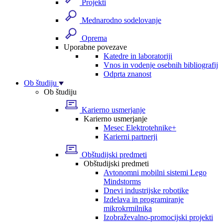
Projekti
Mednarodno sodelovanje
Oprema
Uporabne povezave
Katedre in laboratoriji
Vnos in vodenje osebnih bibliografij
Odprta znanost
Ob študiju
Ob študiju
Karierno usmerjanje
Karierno usmerjanje
Mesec Elektrotehnike+
Karierni partnerji
Obštudijski predmeti
Obštudijski predmeti
Avtonomni mobilni sistemi Lego
Mindstorms
Dnevi industrijske robotike
Izdelava in programiranje
mikrokrmilnika
Izobraževalno-promocijski projekti