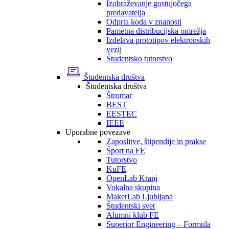
Izobraževanje gostujočega
predavatelja
Odprta koda v znanosti
Pametna distribucijska omrežja
Izdelava prototipov elektronskih
vezij
Študentsko tutorstvo
Študentska društva
Študentska društva
Štromar
BEST
EESTEC
IEEE
Uporabne povezave
Zaposlitve, štipendije in prakse
Šport na FE
Tutorstvo
KuFE
OpenLab Kranj
Vokalna skupina
MakerLab Ljubljana
Študentski svet
Alumni klub FE
Superior Engineering – Formula