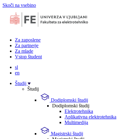
Skoči na vsebino
Za zaposlene
Za partnerje
Za mlade
Vstop študent
sl
en
Študij
Študij
Dodiplomski študij
Dodiplomski študij
Elektrotehnika
Aplikativna elektrotehnika
Multimedija
Magistrski študij