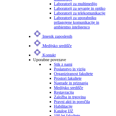
Laboratorij za multimedijo
Laboratorij za sevanje in optiko
Laboratorij za telekomunikacije
Laboratorij za uporabniku
prilagojene komunikacije in
ambientno inteligenco
Imenik zaposlenih
Medijsko središče
Kontakt
Uporabne povezave
Stik z nami
Poslanstvo in vizija
Organiziranost fakultete
Prostori fakultete
Nagrade in priznanja
Medijsko središče
Restavracija
Založba in trgovina
Pravni akti in poročila
Habilitacije
Katalog IJZ
100 let fakultete