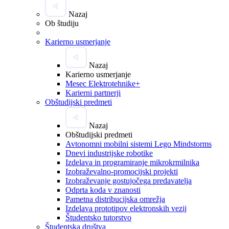
Nazaj
Ob študiju
Karierno usmerjanje
Nazaj
Karierno usmerjanje
Mesec Elektrotehnike+
Karierni partnerji
Obštudijski predmeti
Nazaj
Obštudijski predmeti
Avtonomni mobilni sistemi Lego Mindstorms
Dnevi industrijske robotike
Izdelava in programiranje mikrokrmilnika
Izobraževalno-promocijski projekti
Izobraževanje gostujočega predavatelja
Odprta koda v znanosti
Pametna distribucijska omrežja
Izdelava prototipov elektronskih vezij
Študentsko tutorstvo
Študentska društva