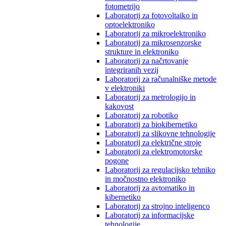
fotometrijo
Laboratorij za fotovoltaiko in
optoelektroniko
Laboratorij za mikroelektroniko
Laboratorij za mikrosenzorske
strukture in elektroniko
Laboratorij za načrtovanje
integriranih vezij
Laboratorij za računalniške metode
v elektroniki
Laboratorij za metrologijo in
kakovost
Laboratorij za robotiko
Laboratorij za biokibernetiko
Laboratorij za slikovne tehnologije
Laboratorij za električne stroje
Laboratorij za elektromotorske
pogone
Laboratorij za regulacijsko tehniko
in močnostno elektroniko
Laboratorij za avtomatiko in
kibernetiko
Laboratorij za strojno inteligenco
Laboratorij za informacijske
tehnologije