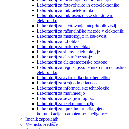
Laboratorij za fotovoltaiko in optoelektroniko
Laboratorij za mikroelektroniko
Laboratorij za mikrosenzorske strukture in
elektroniko
Laboratorij za načrtovanje integriranih vezij
Laboratorij za računalniške metode v elektroniki
Laboratorij za metrologijo in kakovost
Laboratorij za robotiko
Laboratorij za biokibernetiko
Laboratorij za slikovne tehnologije
Laboratorij za električne stroje
Laboratorij za elektromotorske pogone
Laboratorij za regulacijsko tehniko in močnostno
elektroniko
Laboratorij za avtomatiko in kibernetiko
Laboratorij za strojno inteligenco
Laboratorij za informacijske tehnologije
Laboratorij za multimedijo
Laboratorij za sevanje in optiko
Laboratorij za telekomunikacije
Laboratorij za uporabniku prilagojene
komunikacije in ambientno inteligenco
Imenik zaposlenih
Medijsko središče