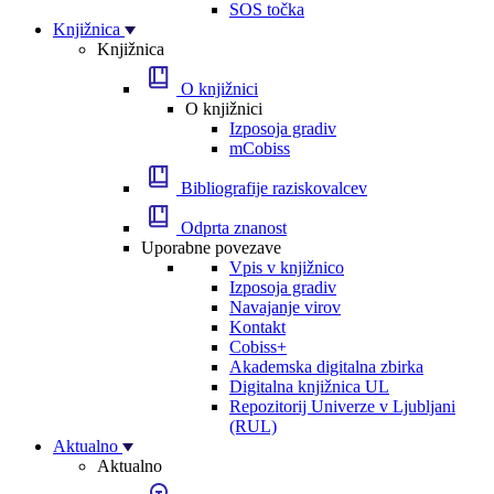
SOS točka
Knjižnica
Knjižnica
O knjižnici
O knjižnici
Izposoja gradiv
mCobiss
Bibliografije raziskovalcev
Odprta znanost
Uporabne povezave
Vpis v knjižnico
Izposoja gradiv
Navajanje virov
Kontakt
Cobiss+
Akademska digitalna zbirka
Digitalna knjižnica UL
Repozitorij Univerze v Ljubljani
(RUL)
Aktualno
Aktualno