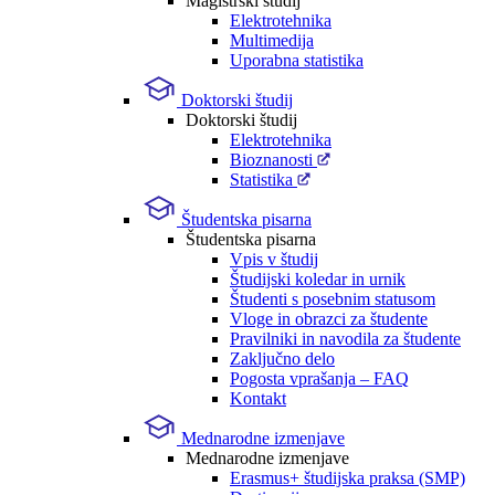
Magistrski študij
Elektrotehnika
Multimedija
Uporabna statistika
Doktorski študij
Doktorski študij
Elektrotehnika
Bioznanosti
Statistika
Študentska pisarna
Študentska pisarna
Vpis v študij
Študijski koledar in urnik
Študenti s posebnim statusom
Vloge in obrazci za študente
Pravilniki in navodila za študente
Zaključno delo
Pogosta vprašanja – FAQ
Kontakt
Mednarodne izmenjave
Mednarodne izmenjave
Erasmus+ študijska praksa (SMP)