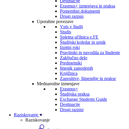
Destinacije
Erasmus+ izmenjava in praksa
Pomembni dokumenti
Drugi razpisi
Uporabne povezave
Vpis v študij
Studis
Spletna učilnica e.FE
Študijski koledar in urnik
Izpitni roki
Pravilniki in navodila za študente
Zaključno delo
Predmetniki
Imenik zaposlenih
Knjižnica
Zaposlitve, štipendije in prakse
Mednarodne izmenjave
Erasmus+
Študijska praksa
Exchange Students Guide
Destinacije
Drugi razpisi
Raziskovanje
Raziskovanje