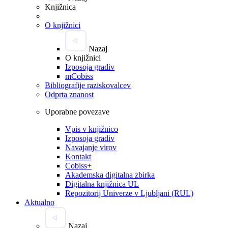
Knjižnica
O knjižnici
Nazaj
O knjižnici
Izposoja gradiv
mCobiss
Bibliografije raziskovalcev
Odprta znanost
Uporabne povezave
Vpis v knjižnico
Izposoja gradiv
Navajanje virov
Kontakt
Cobiss+
Akademska digitalna zbirka
Digitalna knjižnica UL
Repozitorij Univerze v Ljubljani (RUL)
Aktualno
Nazaj