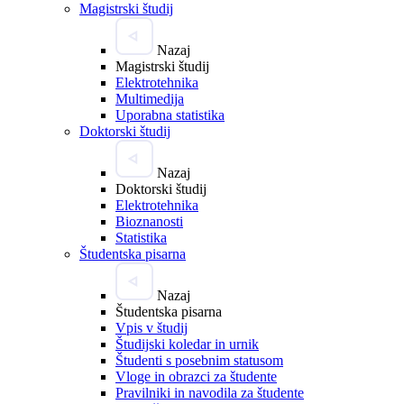
Magistrski študij
Nazaj
Magistrski študij
Elektrotehnika
Multimedija
Uporabna statistika
Doktorski študij
Nazaj
Doktorski študij
Elektrotehnika
Bioznanosti
Statistika
Študentska pisarna
Nazaj
Študentska pisarna
Vpis v študij
Študijski koledar in urnik
Študenti s posebnim statusom
Vloge in obrazci za študente
Pravilniki in navodila za študente