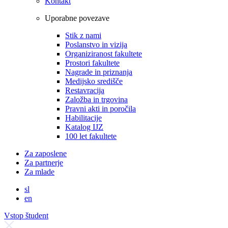
Kontakt
Uporabne povezave
Stik z nami
Poslanstvo in vizija
Organiziranost fakultete
Prostori fakultete
Nagrade in priznanja
Medijsko središče
Restavracija
Založba in trgovina
Pravni akti in poročila
Habilitacije
Katalog IJZ
100 let fakultete
Za zaposlene
Za partnerje
Za mlade
sl
en
Vstop študent