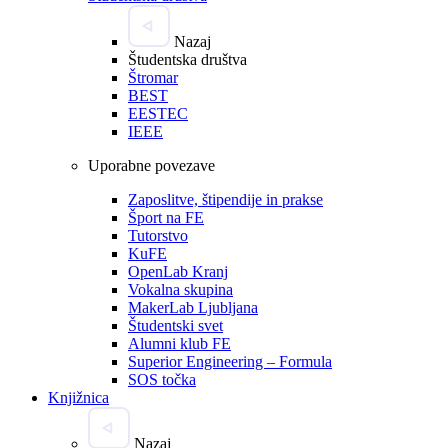
Nazaj
Študentska društva
Štromar
BEST
EESTEC
IEEE
Uporabne povezave
Zaposlitve, štipendije in prakse
Šport na FE
Tutorstvo
KuFE
OpenLab Kranj
Vokalna skupina
MakerLab Ljubljana
Študentski svet
Alumni klub FE
Superior Engineering – Formula
SOS točka
Knjižnica
Nazaj