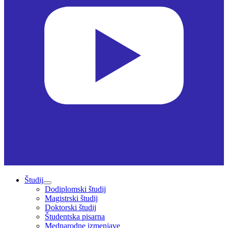
Študij
Dodiplomski študij
Magistrski študij
Doktorski študij
Študentska pisarna
Mednarodne izmenjave