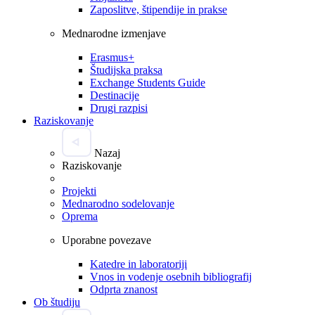
Zaposlitve, štipendije in prakse
Mednarodne izmenjave
Erasmus+
Študijska praksa
Exchange Students Guide
Destinacije
Drugi razpisi
Raziskovanje
Nazaj
Raziskovanje
Projekti
Mednarodno sodelovanje
Oprema
Uporabne povezave
Katedre in laboratoriji
Vnos in vodenje osebnih bibliografij
Odprta znanost
Ob študiju