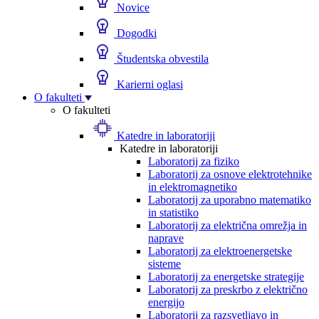
Novice
Dogodki
Študentska obvestila
Karierni oglasi
O fakulteti
O fakulteti
Katedre in laboratoriji
Katedre in laboratoriji
Laboratorij za fiziko
Laboratorij za osnove elektrotehnike
in elektromagnetiko
Laboratorij za uporabno matematiko
in statistiko
Laboratorij za električna omrežja in
naprave
Laboratorij za elektroenergetske
sisteme
Laboratorij za energetske strategije
Laboratorij za preskrbo z električno
energijo
Laboratorij za razsvetljavo in