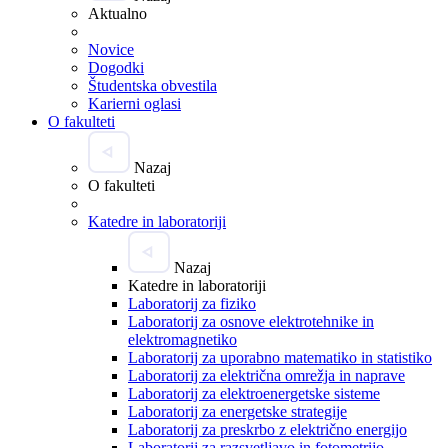
Aktualno
Novice
Dogodki
Študentska obvestila
Karierni oglasi
O fakulteti
Nazaj
O fakulteti
Katedre in laboratoriji
Nazaj
Katedre in laboratoriji
Laboratorij za fiziko
Laboratorij za osnove elektrotehnike in
elektromagnetiko
Laboratorij za uporabno matematiko in statistiko
Laboratorij za električna omrežja in naprave
Laboratorij za elektroenergetske sisteme
Laboratorij za energetske strategije
Laboratorij za preskrbo z električno energijo
Laboratorij za razsvetljavo in fotometrijo