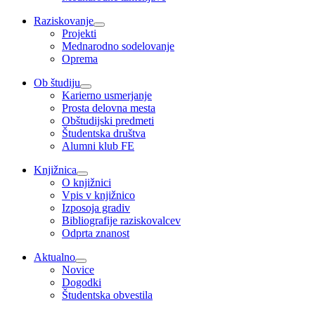
Raziskovanje
Projekti
Mednarodno sodelovanje
Oprema
Ob študiju
Karierno usmerjanje
Prosta delovna mesta
Obštudijski predmeti
Študentska društva
Alumni klub FE
Knjižnica
O knjižnici
Vpis v knjižnico
Izposoja gradiv
Bibliografije raziskovalcev
Odprta znanost
Aktualno
Novice
Dogodki
Študentska obvestila