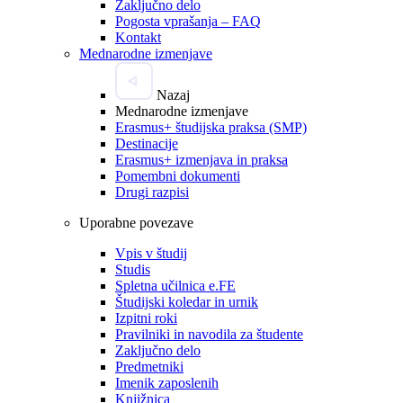
Zaključno delo
Pogosta vprašanja – FAQ
Kontakt
Mednarodne izmenjave
Nazaj
Mednarodne izmenjave
Erasmus+ študijska praksa (SMP)
Destinacije
Erasmus+ izmenjava in praksa
Pomembni dokumenti
Drugi razpisi
Uporabne povezave
Vpis v študij
Studis
Spletna učilnica e.FE
Študijski koledar in urnik
Izpitni roki
Pravilniki in navodila za študente
Zaključno delo
Predmetniki
Imenik zaposlenih
Knjižnica