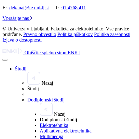
E:
dekanat@fe.uni-lj.si
T:
01 4768 411
Vprašajte nas
© Univerza v Ljubljani, Fakulteta za elektrotehniko. Vse pravice
pridržane.
Pravno obvestilo
Politika piškotkov
Politika zasebnosti
Izjava o dostopnosti
Obiščite spletno stran ENKI
Študij
Nazaj
Študij
Dodiplomski študij
Nazaj
Dodiplomski študij
Elektrotehnika
Aplikativna elektrotehnika
Multimedija