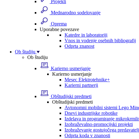
Projekti
Mednarodno sodelovanje
Oprema
Uporabne povezave
Katedre in laboratoriji
Vnos in vodenje osebnih bibliografij
Odprta znanost
Ob študiju
Ob študiju
Karierno usmerjanje
Karierno usmerjanje
Mesec Elektrotehnike+
Karierni partnerji
Obštudijski predmeti
Obštudijski predmeti
Avtonomni mobilni sistemi Lego Min
Dnevi industrijske robotike
Izdelava in programiranje mikrokrmil
Izobraževalno-promocijski projekti
Izobraževanje gostujočega predavatel
Odprta koda v znanosti