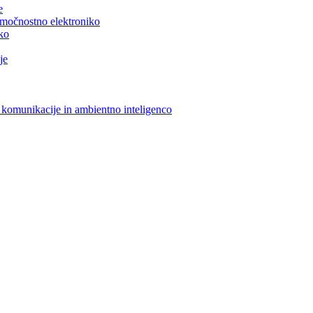
e
n močnostno elektroniko
iko
je
 komunikacije in ambientno inteligenco