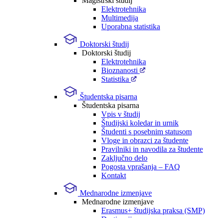
Magistrski študij
Elektrotehnika
Multimedija
Uporabna statistika
Doktorski študij
Doktorski študij
Elektrotehnika
Bioznanosti
Statistika
Študentska pisarna
Študentska pisarna
Vpis v študij
Študijski koledar in urnik
Študenti s posebnim statusom
Vloge in obrazci za študente
Pravilniki in navodila za študente
Zaključno delo
Pogosta vprašanja – FAQ
Kontakt
Mednarodne izmenjave
Mednarodne izmenjave
Erasmus+ študijska praksa (SMP)