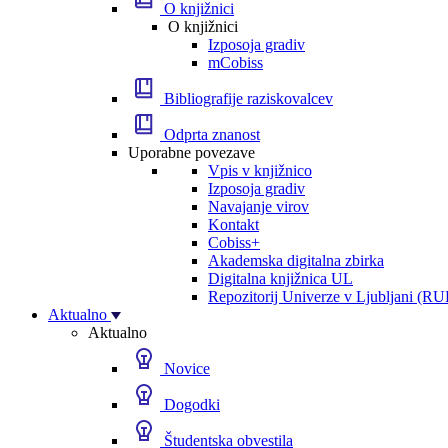
O knjižnici
O knjižnici
Izposoja gradiv
mCobiss
Bibliografije raziskovalcev
Odprta znanost
Uporabne povezave
Vpis v knjižnico
Izposoja gradiv
Navajanje virov
Kontakt
Cobiss+
Akademska digitalna zbirka
Digitalna knjižnica UL
Repozitorij Univerze v Ljubljani (RU
Aktualno
Aktualno
Novice
Dogodki
Študentska obvestila