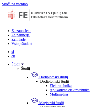
Skoči na vsebino
Za zaposlene
Za partnerje
Za mlade
Vstop študent
sl
en
Študij
Študij
Dodiplomski študij
Dodiplomski študij
Elektrotehnika
Aplikativna elektrotehnika
Multimedija
Magistrski študij