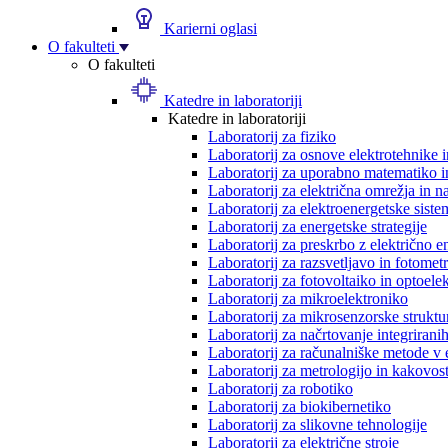
Karierni oglasi
O fakulteti
O fakulteti
Katedre in laboratoriji
Katedre in laboratoriji
Laboratorij za fiziko
Laboratorij za osnove elektrotehnike 
Laboratorij za uporabno matematiko in
Laboratorij za električna omrežja in n
Laboratorij za elektroenergetske siste
Laboratorij za energetske strategije
Laboratorij za preskrbo z električno e
Laboratorij za razsvetljavo in fotometr
Laboratorij za fotovoltaiko in optoele
Laboratorij za mikroelektroniko
Laboratorij za mikrosenzorske struktur
Laboratorij za načrtovanje integriranih
Laboratorij za računalniške metode v 
Laboratorij za metrologijo in kakovos
Laboratorij za robotiko
Laboratorij za biokibernetiko
Laboratorij za slikovne tehnologije
Laboratorij za električne stroje