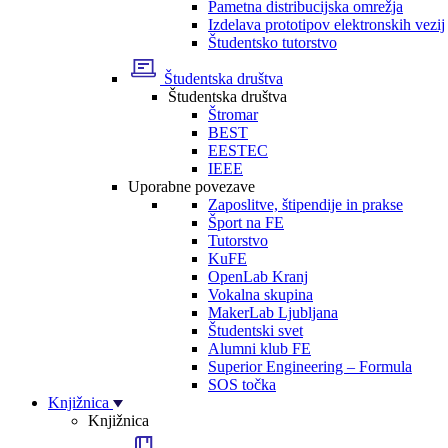
Pametna distribucijska omrežja
Izdelava prototipov elektronskih vezij
Študentsko tutorstvo
Študentska društva
Študentska društva
Štromar
BEST
EESTEC
IEEE
Uporabne povezave
Zaposlitve, štipendije in prakse
Šport na FE
Tutorstvo
KuFE
OpenLab Kranj
Vokalna skupina
MakerLab Ljubljana
Študentski svet
Alumni klub FE
Superior Engineering – Formula
SOS točka
Knjižnica
Knjižnica