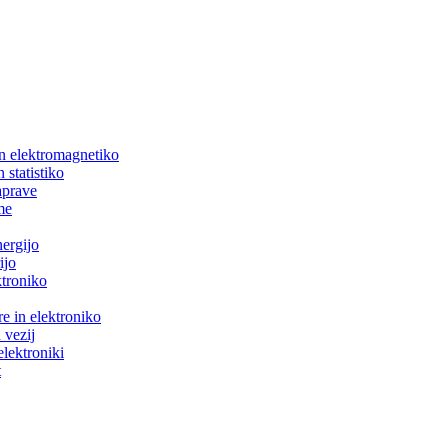
in elektromagnetiko
 statistiko
aprave
me
nergijo
ijo
ktroniko
e in elektroniko
 vezij
elektroniki
t