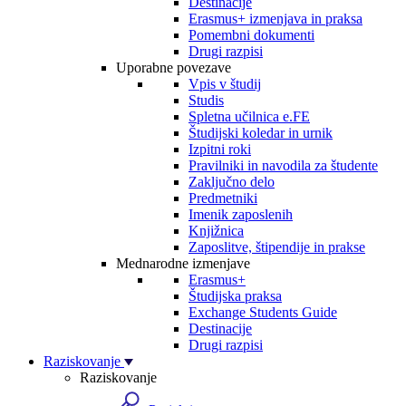
Destinacije
Erasmus+ izmenjava in praksa
Pomembni dokumenti
Drugi razpisi
Uporabne povezave
Vpis v študij
Studis
Spletna učilnica e.FE
Študijski koledar in urnik
Izpitni roki
Pravilniki in navodila za študente
Zaključno delo
Predmetniki
Imenik zaposlenih
Knjižnica
Zaposlitve, štipendije in prakse
Mednarodne izmenjave
Erasmus+
Študijska praksa
Exchange Students Guide
Destinacije
Drugi razpisi
Raziskovanje
Raziskovanje