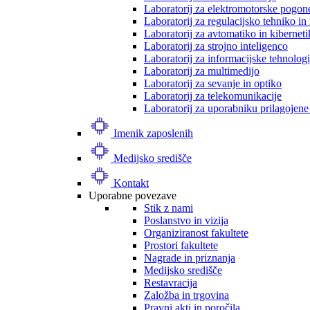
Laboratorij za elektromotorske pogon
Laboratorij za regulacijsko tehniko i
Laboratorij za avtomatiko in kibernet
Laboratorij za strojno inteligenco
Laboratorij za informacijske tehnologi
Laboratorij za multimedijo
Laboratorij za sevanje in optiko
Laboratorij za telekomunikacije
Laboratorij za uporabniku prilagojene
Imenik zaposlenih
Medijsko središče
Kontakt
Uporabne povezave
Stik z nami
Poslanstvo in vizija
Organiziranost fakultete
Prostori fakultete
Nagrade in priznanja
Medijsko središče
Restavracija
Založba in trgovina
Pravni akti in poročila