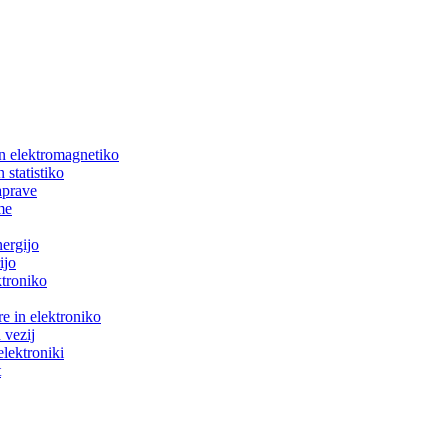
in elektromagnetiko
 statistiko
aprave
me
nergijo
ijo
ktroniko
e in elektroniko
 vezij
elektroniki
t