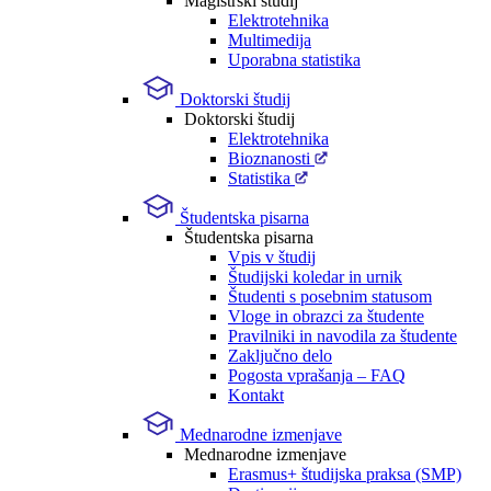
Magistrski študij
Elektrotehnika
Multimedija
Uporabna statistika
Doktorski študij
Doktorski študij
Elektrotehnika
Bioznanosti
Statistika
Študentska pisarna
Študentska pisarna
Vpis v študij
Študijski koledar in urnik
Študenti s posebnim statusom
Vloge in obrazci za študente
Pravilniki in navodila za študente
Zaključno delo
Pogosta vprašanja – FAQ
Kontakt
Mednarodne izmenjave
Mednarodne izmenjave
Erasmus+ študijska praksa (SMP)