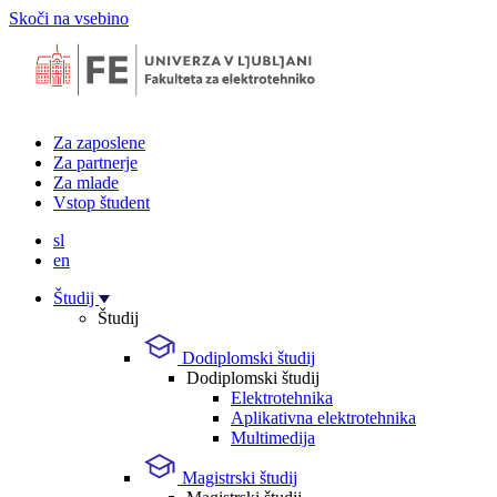
Skoči na vsebino
Za zaposlene
Za partnerje
Za mlade
Vstop študent
sl
en
Študij
Študij
Dodiplomski študij
Dodiplomski študij
Elektrotehnika
Aplikativna elektrotehnika
Multimedija
Magistrski študij