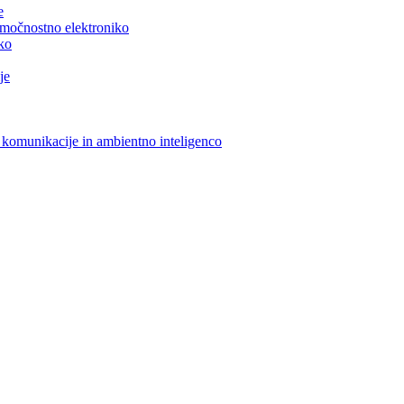
e
n močnostno elektroniko
iko
je
 komunikacije in ambientno inteligenco