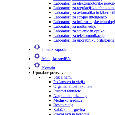
Laboratorij za elektromotorske pogon
Laboratorij za regulacijsko tehniko i
Laboratorij za avtomatiko in kibernet
Laboratorij za strojno inteligenco
Laboratorij za informacijske tehnologi
Laboratorij za multimedijo
Laboratorij za sevanje in optiko
Laboratorij za telekomunikacije
Laboratorij za uporabniku prilagojene
Imenik zaposlenih
Medijsko središče
Kontakt
Uporabne povezave
Stik z nami
Poslanstvo in vizija
Organiziranost fakultete
Prostori fakultete
Nagrade in priznanja
Medijsko središče
Restavracija
Založba in trgovina
Pravni akti in poročila