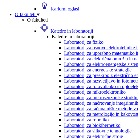
Karierni oglasi
O fakulteti
O fakulteti
Katedre in laboratoriji
Katedre in laboratoriji
Laboratorij za fiziko
Laboratorij za osnove elektrotehnike 
Laboratorij za uporabno matematiko in
Laboratorij za električna omrežja in n
Laboratorij za elektroenergetske siste
Laboratorij za energetske strategije
Laboratorij za preskrbo z električno e
Laboratorij za razsvetljavo in fotometr
Laboratorij za fotovoltaiko in optoele
Laboratorij za mikroelektroniko
Laboratorij za mikrosenzorske struktur
Laboratorij za načrtovanje integriranih
Laboratorij za računalniške metode v 
Laboratorij za metrologijo in kakovos
Laboratorij za robotiko
Laboratorij za biokibernetiko
Laboratorij za slikovne tehnologije
Laboratorij za električne stroje