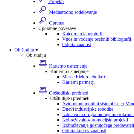
Projekti
Mednarodno sodelovanje
Oprema
Uporabne povezave
Katedre in laboratoriji
Vnos in vodenje osebnih bibliografij
Odprta znanost
Ob študiju
Ob študiju
Karierno usmerjanje
Karierno usmerjanje
Mesec Elektrotehnike+
Karierni partnerji
Obštudijski predmeti
Obštudijski predmeti
Avtonomni mobilni sistemi Lego Min
Dnevi industrijske robotike
Izdelava in programiranje mikrokrmil
Izobraževalno-promocijski projekti
Izobraževanje gostujočega predavatel
Odprta koda v znanosti