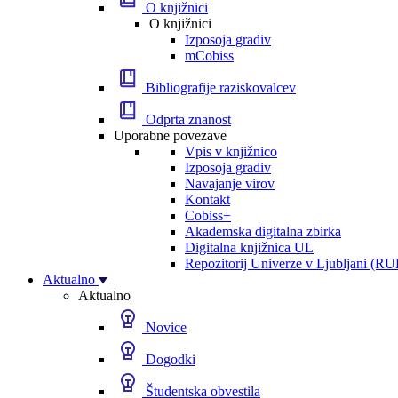
O knjižnici
O knjižnici
Izposoja gradiv
mCobiss
Bibliografije raziskovalcev
Odprta znanost
Uporabne povezave
Vpis v knjižnico
Izposoja gradiv
Navajanje virov
Kontakt
Cobiss+
Akademska digitalna zbirka
Digitalna knjižnica UL
Repozitorij Univerze v Ljubljani (RU
Aktualno
Aktualno
Novice
Dogodki
Študentska obvestila