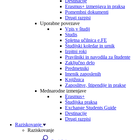
Destinacije
Erasmus+ izmenjava in praksa
Pomembni dokumenti
Drugi razpisi
Uporabne povezave
Vpis v študij
Studis
Spletna učilnica e.FE
Študijski koledar in urnik
Izpitni roki
Pravilniki in navodila za študente
Zaključno delo
Predmetniki
Imenik zaposlenih
Knjižnica
Zaposlitve, štipendije in prakse
Mednarodne izmenjave
Erasmus+
Študijska praksa
Exchange Students Guide
Destinacije
Drugi razpisi
Raziskovanje
Raziskovanje