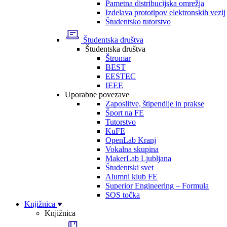
Pametna distribucijska omrežja
Izdelava prototipov elektronskih vezij
Študentsko tutorstvo
Študentska društva
Študentska društva
Štromar
BEST
EESTEC
IEEE
Uporabne povezave
Zaposlitve, štipendije in prakse
Šport na FE
Tutorstvo
KuFE
OpenLab Kranj
Vokalna skupina
MakerLab Ljubljana
Študentski svet
Alumni klub FE
Superior Engineering – Formula
SOS točka
Knjižnica
Knjižnica