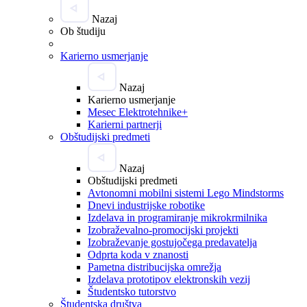
Nazaj
Ob študiju
Karierno usmerjanje
Nazaj
Karierno usmerjanje
Mesec Elektrotehnike+
Karierni partnerji
Obštudijski predmeti
Nazaj
Obštudijski predmeti
Avtonomni mobilni sistemi Lego Mindstorms
Dnevi industrijske robotike
Izdelava in programiranje mikrokrmilnika
Izobraževalno-promocijski projekti
Izobraževanje gostujočega predavatelja
Odprta koda v znanosti
Pametna distribucijska omrežja
Izdelava prototipov elektronskih vezij
Študentsko tutorstvo
Študentska društva