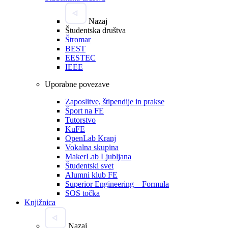
Nazaj
Študentska društva
Štromar
BEST
EESTEC
IEEE
Uporabne povezave
Zaposlitve, štipendije in prakse
Šport na FE
Tutorstvo
KuFE
OpenLab Kranj
Vokalna skupina
MakerLab Ljubljana
Študentski svet
Alumni klub FE
Superior Engineering – Formula
SOS točka
Knjižnica
Nazaj