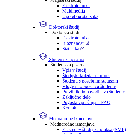
Magistrski študij
Elektrotehnika
Multimedija
Uporabna statistika
Doktorski študij
Doktorski študij
Elektrotehnika
Bioznanosti
Statistika
Študentska pisarna
Študentska pisarna
Vpis v študij
Študijski koledar in urnik
Študenti s posebnim statusom
Vloge in obrazci za študente
Pravilniki in navodila za študente
Zaključno delo
Pogosta vprašanja – FAQ
Kontakt
Mednarodne izmenjave
Mednarodne izmenjave
Erasmus+ študijska praksa (SMP)