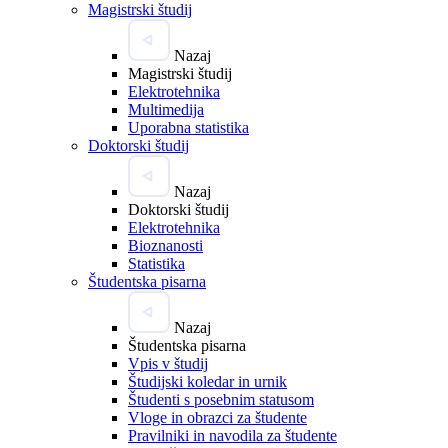
Magistrski študij
Nazaj
Magistrski študij
Elektrotehnika
Multimedija
Uporabna statistika
Doktorski študij
Nazaj
Doktorski študij
Elektrotehnika
Bioznanosti
Statistika
Študentska pisarna
Nazaj
Študentska pisarna
Vpis v študij
Študijski koledar in urnik
Študenti s posebnim statusom
Vloge in obrazci za študente
Pravilniki in navodila za študente