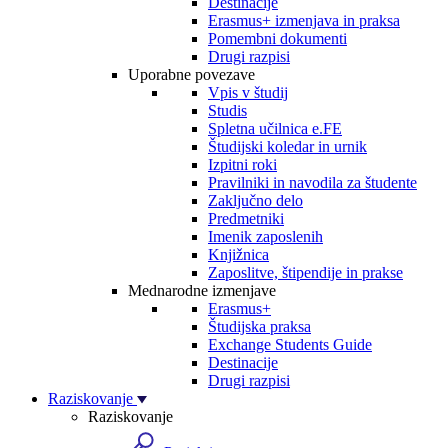
Destinacije
Erasmus+ izmenjava in praksa
Pomembni dokumenti
Drugi razpisi
Uporabne povezave
Vpis v študij
Studis
Spletna učilnica e.FE
Študijski koledar in urnik
Izpitni roki
Pravilniki in navodila za študente
Zaključno delo
Predmetniki
Imenik zaposlenih
Knjižnica
Zaposlitve, štipendije in prakse
Mednarodne izmenjave
Erasmus+
Študijska praksa
Exchange Students Guide
Destinacije
Drugi razpisi
Raziskovanje
Raziskovanje