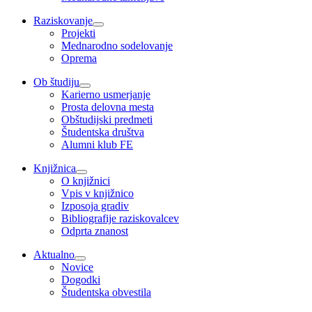
Raziskovanje
Projekti
Mednarodno sodelovanje
Oprema
Ob študiju
Karierno usmerjanje
Prosta delovna mesta
Obštudijski predmeti
Študentska društva
Alumni klub FE
Knjižnica
O knjižnici
Vpis v knjižnico
Izposoja gradiv
Bibliografije raziskovalcev
Odprta znanost
Aktualno
Novice
Dogodki
Študentska obvestila