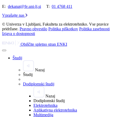
E:
dekanat@fe.uni-lj.si
T:
01 4768 411
Vprašajte nas
© Univerza v Ljubljani, Fakulteta za elektrotehniko. Vse pravice
pridržane.
Pravno obvestilo
Politika piškotkov
Politika zasebnosti
Izjava o dostopnosti
Obiščite spletno stran ENKI
Študij
Nazaj
Študij
Dodiplomski študij
Nazaj
Dodiplomski študij
Elektrotehnika
Aplikativna elektrotehnika
Multimedija