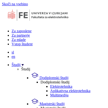
Skoči na vsebino
Za zaposlene
Za partnerje
Za mlade
Vstop študent
sl
en
Študij
Študij
Dodiplomski študij
Dodiplomski študij
Elektrotehnika
Aplikativna elektrotehnika
Multimedija
Magistrski študij