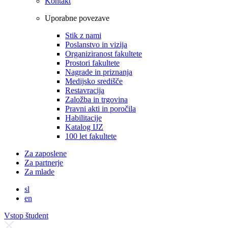
Kontakt
Uporabne povezave
Stik z nami
Poslanstvo in vizija
Organiziranost fakultete
Prostori fakultete
Nagrade in priznanja
Medijsko središče
Restavracija
Založba in trgovina
Pravni akti in poročila
Habilitacije
Katalog IJZ
100 let fakultete
Za zaposlene
Za partnerje
Za mlade
sl
en
Vstop študent