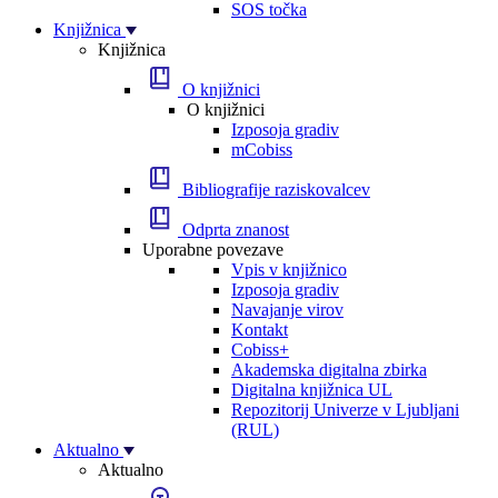
SOS točka
Knjižnica
Knjižnica
O knjižnici
O knjižnici
Izposoja gradiv
mCobiss
Bibliografije raziskovalcev
Odprta znanost
Uporabne povezave
Vpis v knjižnico
Izposoja gradiv
Navajanje virov
Kontakt
Cobiss+
Akademska digitalna zbirka
Digitalna knjižnica UL
Repozitorij Univerze v Ljubljani
(RUL)
Aktualno
Aktualno