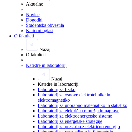
Aktualno
Novice
Dogodki
Študentska obvestila
Karierni oglasi
O fakulteti
Nazaj
O fakulteti
Katedre in laboratoriji
Nazaj
Katedre in laboratoriji
Laboratorij za fiziko
Laboratorij za osnove elektrotehnike in
elektromagnetiko
Laboratorij za uporabno matematiko in statistiko
Laboratorij za električna omrežja in naprave
Laboratorij za elektroenergetske sisteme
Laboratorij za energetske strategije
Laboratorij za preskrbo z električno energijo
Laboratorij za razsvetljavo in fotometrijo