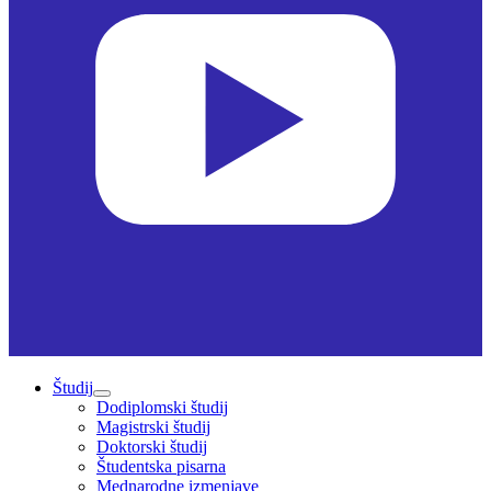
Študij
Dodiplomski študij
Magistrski študij
Doktorski študij
Študentska pisarna
Mednarodne izmenjave