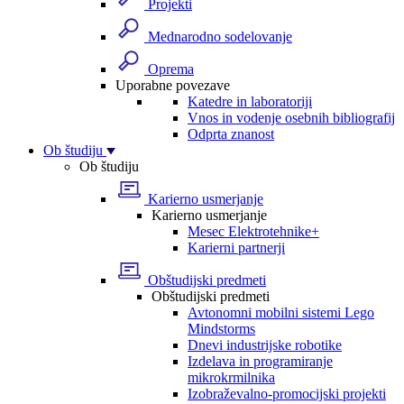
Projekti
Mednarodno sodelovanje
Oprema
Uporabne povezave
Katedre in laboratoriji
Vnos in vodenje osebnih bibliografij
Odprta znanost
Ob študiju
Ob študiju
Karierno usmerjanje
Karierno usmerjanje
Mesec Elektrotehnike+
Karierni partnerji
Obštudijski predmeti
Obštudijski predmeti
Avtonomni mobilni sistemi Lego
Mindstorms
Dnevi industrijske robotike
Izdelava in programiranje
mikrokrmilnika
Izobraževalno-promocijski projekti