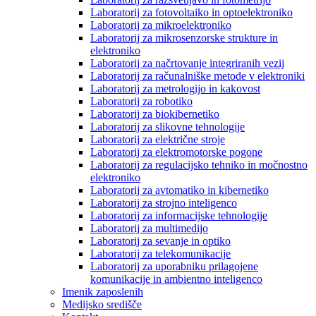
Laboratorij za fotovoltaiko in optoelektroniko
Laboratorij za mikroelektroniko
Laboratorij za mikrosenzorske strukture in
elektroniko
Laboratorij za načrtovanje integriranih vezij
Laboratorij za računalniške metode v elektroniki
Laboratorij za metrologijo in kakovost
Laboratorij za robotiko
Laboratorij za biokibernetiko
Laboratorij za slikovne tehnologije
Laboratorij za električne stroje
Laboratorij za elektromotorske pogone
Laboratorij za regulacijsko tehniko in močnostno
elektroniko
Laboratorij za avtomatiko in kibernetiko
Laboratorij za strojno inteligenco
Laboratorij za informacijske tehnologije
Laboratorij za multimedijo
Laboratorij za sevanje in optiko
Laboratorij za telekomunikacije
Laboratorij za uporabniku prilagojene
komunikacije in ambientno inteligenco
Imenik zaposlenih
Medijsko središče