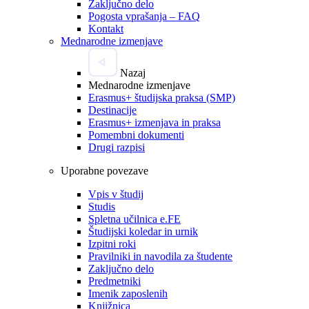
Zaključno delo
Pogosta vprašanja – FAQ
Kontakt
Mednarodne izmenjave
Nazaj
Mednarodne izmenjave
Erasmus+ študijska praksa (SMP)
Destinacije
Erasmus+ izmenjava in praksa
Pomembni dokumenti
Drugi razpisi
Uporabne povezave
Vpis v študij
Studis
Spletna učilnica e.FE
Študijski koledar in urnik
Izpitni roki
Pravilniki in navodila za študente
Zaključno delo
Predmetniki
Imenik zaposlenih
Knjižnica