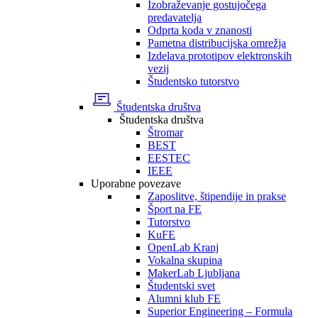
Izobraževanje gostujočega
predavatelja
Odprta koda v znanosti
Pametna distribucijska omrežja
Izdelava prototipov elektronskih
vezij
Študentsko tutorstvo
Študentska društva
Študentska društva
Štromar
BEST
EESTEC
IEEE
Uporabne povezave
Zaposlitve, štipendije in prakse
Šport na FE
Tutorstvo
KuFE
OpenLab Kranj
Vokalna skupina
MakerLab Ljubljana
Študentski svet
Alumni klub FE
Superior Engineering – Formula