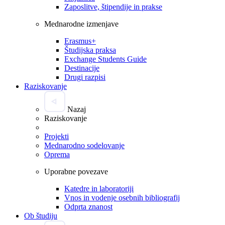
Zaposlitve, štipendije in prakse
Mednarodne izmenjave
Erasmus+
Študijska praksa
Exchange Students Guide
Destinacije
Drugi razpisi
Raziskovanje
Nazaj
Raziskovanje
Projekti
Mednarodno sodelovanje
Oprema
Uporabne povezave
Katedre in laboratoriji
Vnos in vodenje osebnih bibliografij
Odprta znanost
Ob študiju