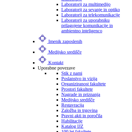
Laboratorij za multimedijo
Laboratorij za sevanje in optiko
Laboratorij za telekomunikacije
Laboratorij za uporabniku
prilagojene komunikacije in
ambientno inteligenco
Imenik zaposlenih
Medijsko središče
Kontakt
Uporabne povezave
Stik z nami
Poslanstvo in vizija
Organiziranost fakultete
Prostori fakultete
Nagrade in priznanja
Medijsko središče
Restavracija
Založba in trgovina
Pravni akti in poročila
Habilitacije
Katalog IJZ
100 let fakultete