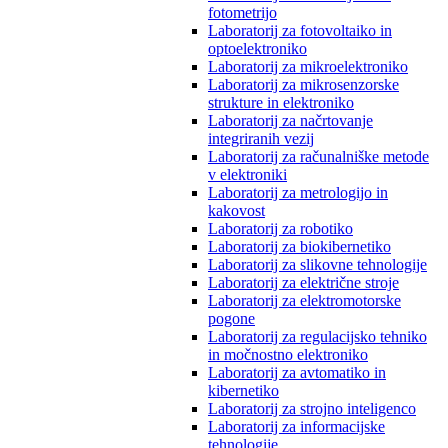
fotometrijo
Laboratorij za fotovoltaiko in
optoelektroniko
Laboratorij za mikroelektroniko
Laboratorij za mikrosenzorske
strukture in elektroniko
Laboratorij za načrtovanje
integriranih vezij
Laboratorij za računalniške metode
v elektroniki
Laboratorij za metrologijo in
kakovost
Laboratorij za robotiko
Laboratorij za biokibernetiko
Laboratorij za slikovne tehnologije
Laboratorij za električne stroje
Laboratorij za elektromotorske
pogone
Laboratorij za regulacijsko tehniko
in močnostno elektroniko
Laboratorij za avtomatiko in
kibernetiko
Laboratorij za strojno inteligenco
Laboratorij za informacijske
tehnologije