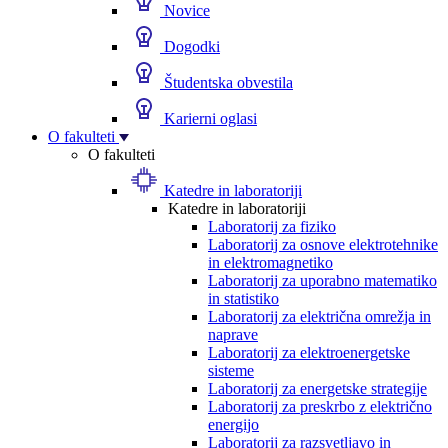
Novice
Dogodki
Študentska obvestila
Karierni oglasi
O fakulteti
O fakulteti
Katedre in laboratoriji
Katedre in laboratoriji
Laboratorij za fiziko
Laboratorij za osnove elektrotehnike
in elektromagnetiko
Laboratorij za uporabno matematiko
in statistiko
Laboratorij za električna omrežja in
naprave
Laboratorij za elektroenergetske
sisteme
Laboratorij za energetske strategije
Laboratorij za preskrbo z električno
energijo
Laboratorij za razsvetljavo in