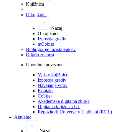
Knjižnica
O knjižnici
Nazaj
O knjižnici
Izposoja gradiv
mCobiss
Bibliografije raziskovalcev
Odprta znanost
Uporabne povezave
Vpis v knjižnico
Izposoja gradiv
Navajanje virov
Kontakt
Cobiss+
Akademska digitalna zbirka
Digitalna knjižnica UL
Repozitorij Univerze v Ljubljani (RUL)
Aktualno
Nazaj