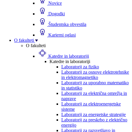
Novice
Dogodki
Študentska obvestila
Karierni oglasi
O fakulteti
O fakulteti
Katedre in laboratoriji
Katedre in laboratoriji
Laboratorij za fiziko
Laboratorij za osnove elektrotehnike
in elektromagnetiko
Laboratorij za uporabno matematiko
in statistiko
Laboratorij za električna omrežja in
naprave
Laboratorij za elektroenergetske
sisteme
Laboratorij za energetske strategije
Laboratorij za preskrbo z električno
energijo
Laboratorij za razsvetljavo in