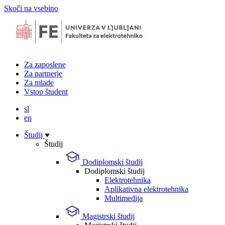
Skoči na vsebino
Za zaposlene
Za partnerje
Za mlade
Vstop študent
sl
en
Študij
Študij
Dodiplomski študij
Dodiplomski študij
Elektrotehnika
Aplikativna elektrotehnika
Multimedija
Magistrski študij