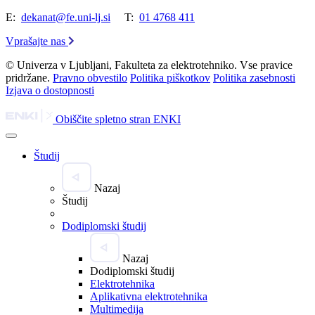
E:
dekanat@fe.uni-lj.si
T:
01 4768 411
Vprašajte nas
© Univerza v Ljubljani, Fakulteta za elektrotehniko. Vse pravice
pridržane.
Pravno obvestilo
Politika piškotkov
Politika zasebnosti
Izjava o dostopnosti
Obiščite spletno stran ENKI
Študij
Nazaj
Študij
Dodiplomski študij
Nazaj
Dodiplomski študij
Elektrotehnika
Aplikativna elektrotehnika
Multimedija