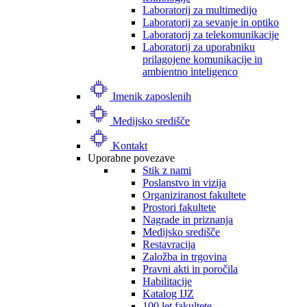
Laboratorij za multimedijo
Laboratorij za sevanje in optiko
Laboratorij za telekomunikacije
Laboratorij za uporabniku
prilagojene komunikacije in
ambientno inteligenco
Imenik zaposlenih
Medijsko središče
Kontakt
Uporabne povezave
Stik z nami
Poslanstvo in vizija
Organiziranost fakultete
Prostori fakultete
Nagrade in priznanja
Medijsko središče
Restavracija
Založba in trgovina
Pravni akti in poročila
Habilitacije
Katalog IJZ
100 let fakultete