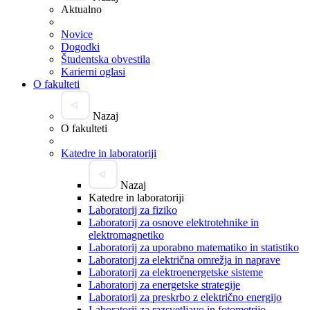
Aktualno
Novice
Dogodki
Študentska obvestila
Karierni oglasi
O fakulteti
Nazaj
O fakulteti
Katedre in laboratoriji
Nazaj
Katedre in laboratoriji
Laboratorij za fiziko
Laboratorij za osnove elektrotehnike in
elektromagnetiko
Laboratorij za uporabno matematiko in statistiko
Laboratorij za električna omrežja in naprave
Laboratorij za elektroenergetske sisteme
Laboratorij za energetske strategije
Laboratorij za preskrbo z električno energijo
Laboratorij za razsvetljavo in fotometrijo