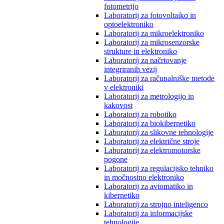
fotometrijo
Laboratorij za fotovoltaiko in
optoelektroniko
Laboratorij za mikroelektroniko
Laboratorij za mikrosenzorske
strukture in elektroniko
Laboratorij za načrtovanje
integriranih vezij
Laboratorij za računalniške metode
v elektroniki
Laboratorij za metrologijo in
kakovost
Laboratorij za robotiko
Laboratorij za biokibernetiko
Laboratorij za slikovne tehnologije
Laboratorij za električne stroje
Laboratorij za elektromotorske
pogone
Laboratorij za regulacijsko tehniko
in močnostno elektroniko
Laboratorij za avtomatiko in
kibernetiko
Laboratorij za strojno inteligenco
Laboratorij za informacijske
tehnologije