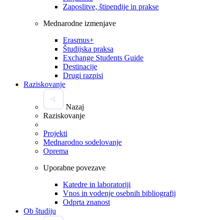
Zaposlitve, štipendije in prakse
Mednarodne izmenjave
Erasmus+
Študijska praksa
Exchange Students Guide
Destinacije
Drugi razpisi
Raziskovanje
Nazaj
Raziskovanje
Projekti
Mednarodno sodelovanje
Oprema
Uporabne povezave
Katedre in laboratoriji
Vnos in vodenje osebnih bibliografij
Odprta znanost
Ob študiju