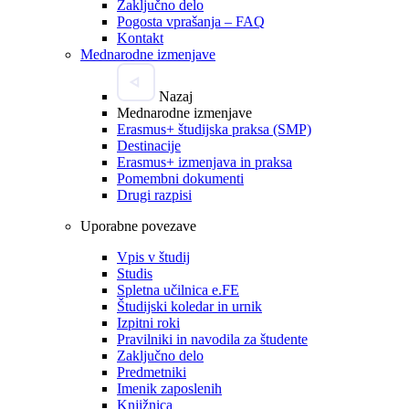
Zaključno delo
Pogosta vprašanja – FAQ
Kontakt
Mednarodne izmenjave
Nazaj
Mednarodne izmenjave
Erasmus+ študijska praksa (SMP)
Destinacije
Erasmus+ izmenjava in praksa
Pomembni dokumenti
Drugi razpisi
Uporabne povezave
Vpis v študij
Studis
Spletna učilnica e.FE
Študijski koledar in urnik
Izpitni roki
Pravilniki in navodila za študente
Zaključno delo
Predmetniki
Imenik zaposlenih
Knjižnica