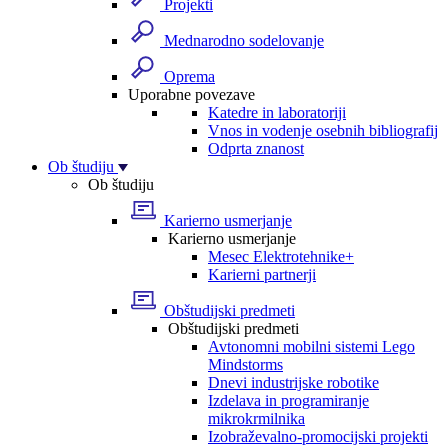
Projekti
Mednarodno sodelovanje
Oprema
Uporabne povezave
Katedre in laboratoriji
Vnos in vodenje osebnih bibliografij
Odprta znanost
Ob študiju
Ob študiju
Karierno usmerjanje
Karierno usmerjanje
Mesec Elektrotehnike+
Karierni partnerji
Obštudijski predmeti
Obštudijski predmeti
Avtonomni mobilni sistemi Lego
Mindstorms
Dnevi industrijske robotike
Izdelava in programiranje
mikrokrmilnika
Izobraževalno-promocijski projekti