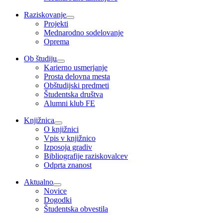
Raziskovanje
Projekti
Mednarodno sodelovanje
Oprema
Ob študiju
Karierno usmerjanje
Prosta delovna mesta
Obštudijski predmeti
Študentska društva
Alumni klub FE
Knjižnica
O knjižnici
Vpis v knjižnico
Izposoja gradiv
Bibliografije raziskovalcev
Odprta znanost
Aktualno
Novice
Dogodki
Študentska obvestila