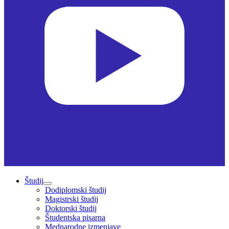
Študij
Dodiplomski študij
Magistrski študij
Doktorski študij
Študentska pisarna
Mednarodne izmenjave