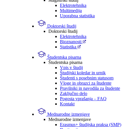
Magistrski študij
Elektrotehnika
Multimedija
Uporabna statistika
Doktorski študij
Doktorski študij
Elektrotehnika
Bioznanosti
Statistika
Študentska pisarna
Študentska pisarna
Vpis v študij
Študijski koledar in urnik
Študenti s posebnim statusom
Vloge in obrazci za študente
Pravilniki in navodila za študente
Zaključno delo
Pogosta vprašanja – FAQ
Kontakt
Mednarodne izmenjave
Mednarodne izmenjave
Erasmus+ študijska praksa (SMP)