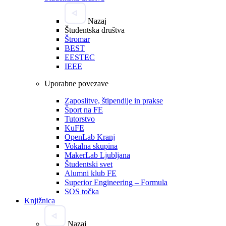
Nazaj
Študentska društva
Štromar
BEST
EESTEC
IEEE
Uporabne povezave
Zaposlitve, štipendije in prakse
Šport na FE
Tutorstvo
KuFE
OpenLab Kranj
Vokalna skupina
MakerLab Ljubljana
Študentski svet
Alumni klub FE
Superior Engineering – Formula
SOS točka
Knjižnica
Nazaj