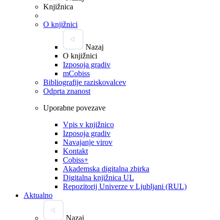
Knjižnica
O knjižnici
Nazaj
O knjižnici
Izposoja gradiv
mCobiss
Bibliografije raziskovalcev
Odprta znanost
Uporabne povezave
Vpis v knjižnico
Izposoja gradiv
Navajanje virov
Kontakt
Cobiss+
Akademska digitalna zbirka
Digitalna knjižnica UL
Repozitorij Univerze v Ljubljani (RUL)
Aktualno
Nazaj