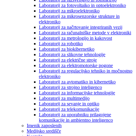
Laboratorij za fotovoltaiko in optoelektroniko
Laboratorij za mikroelektroniko
Laboratorij za mikrosenzorske strukture in
elektroniko
Laboratorij za načrtovanje integriranih vezij
Laboratorij za računalniške metode v elektroniki
Laboratorij za metrologijo in kakovost
Laboratorij za robotiko
Laboratorij za biokibernetiko
Laboratorij za slikovne tehnologije
Laboratorij za električne stroje
Laboratorij za elektromotorske pogone
Laboratorij za regulacijsko tehniko in močnostno
elektroniko
Laboratorij za avtomatiko in kibernetiko
Laboratorij za strojno inteligenco
Laboratorij za informacijske tehnologije
Laboratorij za multimedijo
Laboratorij za sevanje in optiko
Laboratorij za telekomunikacije
Laboratorij za uporabniku prilagojene
komunikacije in ambientno inteligenco
Imenik zaposlenih
Medijsko središče