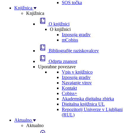
SOS točka
Knjižnica
Knjižnica
O knjižnici
O knjižnici
Izposoja gradiv
mCobiss
Bibliografije raziskovalcev
Odprta znanost
Uporabne povezave
Vpis v knjižnico
Izposoja gradiv
Navajanje virov
Kontakt
Cobiss+
Akademska digitalna zbirka
Digitalna knjižnica UL
Repozitorij Univerze v Ljubljani
(RUL)
Aktualno
Aktualno