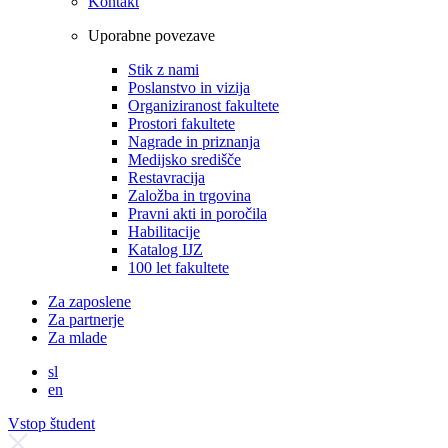
Kontakt
Uporabne povezave
Stik z nami
Poslanstvo in vizija
Organiziranost fakultete
Prostori fakultete
Nagrade in priznanja
Medijsko središče
Restavracija
Založba in trgovina
Pravni akti in poročila
Habilitacije
Katalog IJZ
100 let fakultete
Za zaposlene
Za partnerje
Za mlade
sl
en
Vstop študent