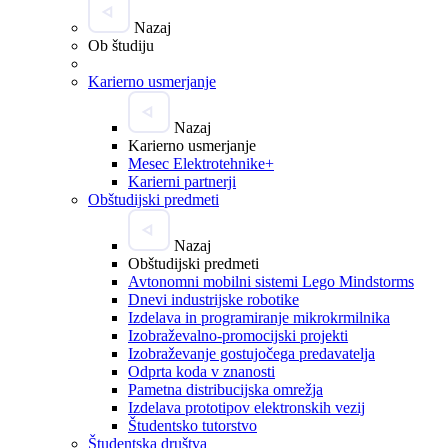
Nazaj
Ob študiju
Karierno usmerjanje
Nazaj
Karierno usmerjanje
Mesec Elektrotehnike+
Karierni partnerji
Obštudijski predmeti
Nazaj
Obštudijski predmeti
Avtonomni mobilni sistemi Lego Mindstorms
Dnevi industrijske robotike
Izdelava in programiranje mikrokrmilnika
Izobraževalno-promocijski projekti
Izobraževanje gostujočega predavatelja
Odprta koda v znanosti
Pametna distribucijska omrežja
Izdelava prototipov elektronskih vezij
Študentsko tutorstvo
Študentska društva