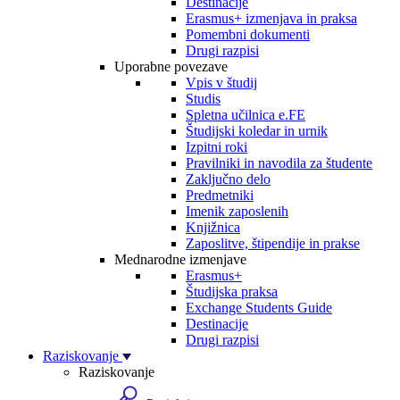
Destinacije
Erasmus+ izmenjava in praksa
Pomembni dokumenti
Drugi razpisi
Uporabne povezave
Vpis v študij
Studis
Spletna učilnica e.FE
Študijski koledar in urnik
Izpitni roki
Pravilniki in navodila za študente
Zaključno delo
Predmetniki
Imenik zaposlenih
Knjižnica
Zaposlitve, štipendije in prakse
Mednarodne izmenjave
Erasmus+
Študijska praksa
Exchange Students Guide
Destinacije
Drugi razpisi
Raziskovanje
Raziskovanje