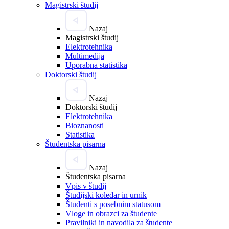
Magistrski študij
Nazaj
Magistrski študij
Elektrotehnika
Multimedija
Uporabna statistika
Doktorski študij
Nazaj
Doktorski študij
Elektrotehnika
Bioznanosti
Statistika
Študentska pisarna
Nazaj
Študentska pisarna
Vpis v študij
Študijski koledar in urnik
Študenti s posebnim statusom
Vloge in obrazci za študente
Pravilniki in navodila za študente