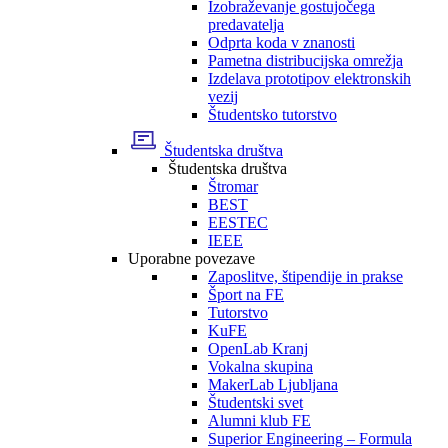
Izobraževanje gostujočega
predavatelja
Odprta koda v znanosti
Pametna distribucijska omrežja
Izdelava prototipov elektronskih
vezij
Študentsko tutorstvo
Študentska društva
Študentska društva
Štromar
BEST
EESTEC
IEEE
Uporabne povezave
Zaposlitve, štipendije in prakse
Šport na FE
Tutorstvo
KuFE
OpenLab Kranj
Vokalna skupina
MakerLab Ljubljana
Študentski svet
Alumni klub FE
Superior Engineering – Formula