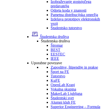
Izobraževanje gostujočega
predavatelja
Odprta koda v znanosti
Pametna distribucijska omrežja
Izdelava prototipov elektronskih
vezij
Študentsko tutorstvo
Študentska društva
Študentska društva
Štromar
BEST
EESTEC
IEEE
Uporabne povezave
Zaposlitve, štipendije in prakse
Šport na FE
Tutorstvo
KuFE
OpenLab Kranj
Vokalna skupina
MakerLab Ljubljana
Študentski svet
Alumni klub FE
Superior Engineering – Formula