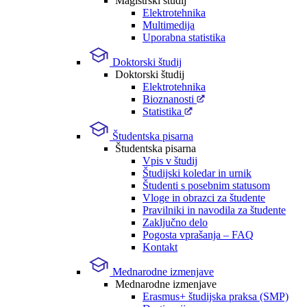
Magistrski študij
Elektrotehnika
Multimedija
Uporabna statistika
Doktorski študij
Doktorski študij
Elektrotehnika
Bioznanosti
Statistika
Študentska pisarna
Študentska pisarna
Vpis v študij
Študijski koledar in urnik
Študenti s posebnim statusom
Vloge in obrazci za študente
Pravilniki in navodila za študente
Zaključno delo
Pogosta vprašanja – FAQ
Kontakt
Mednarodne izmenjave
Mednarodne izmenjave
Erasmus+ študijska praksa (SMP)