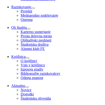
Raziskovanje
Projekti
Mednarodno sodelovanje
Oprema
Ob študiju
Karierno usmerjanje
Prosta delovna mesta
Obštudijski predmeti
Študentska društva
Alumni klub FE
Knjižnica
O knjižnici
Vpis v knjižnico
Izposoja gradiv
Bibliografije raziskovalcev
Odprta znanost
Aktualno
Novice
Dogodki
Študentska obvestila