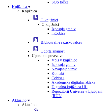
SOS točka
Knjižnica
Knjižnica
O knjižnici
O knjižnici
Izposoja gradiv
mCobiss
Bibliografije raziskovalcev
Odprta znanost
Uporabne povezave
Vpis v knjižnico
Izposoja gradiv
Navajanje virov
Kontakt
Cobiss+
Akademska digitalna zbirka
Digitalna knjižnica UL
Repozitorij Univerze v Ljubljani
(RUL)
Aktualno
Aktualno