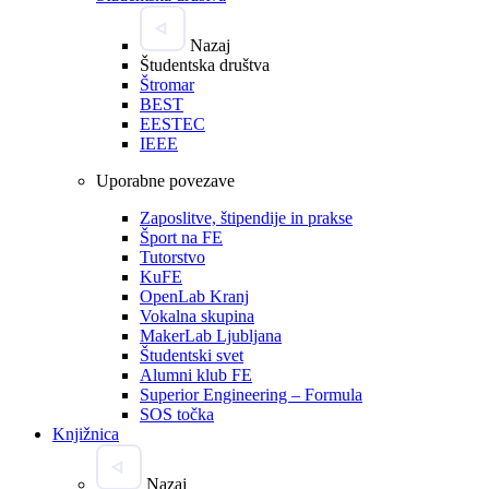
Nazaj
Študentska društva
Štromar
BEST
EESTEC
IEEE
Uporabne povezave
Zaposlitve, štipendije in prakse
Šport na FE
Tutorstvo
KuFE
OpenLab Kranj
Vokalna skupina
MakerLab Ljubljana
Študentski svet
Alumni klub FE
Superior Engineering – Formula
SOS točka
Knjižnica
Nazaj