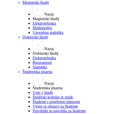
Magistrski študij
Nazaj
Magistrski študij
Elektrotehnika
Multimedija
Uporabna statistika
Doktorski študij
Nazaj
Doktorski študij
Elektrotehnika
Bioznanosti
Statistika
Študentska pisarna
Nazaj
Študentska pisarna
Vpis v študij
Študijski koledar in urnik
Študenti s posebnim statusom
Vloge in obrazci za študente
Pravilniki in navodila za študente