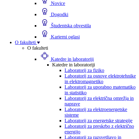
Novice
Dogodki
Študentska obvestila
Karierni oglasi
O fakulteti
O fakulteti
Katedre in laboratoriji
Katedre in laboratoriji
Laboratorij za fiziko
Laboratorij za osnove elektrotehnike
in elektromagnetiko
Laboratorij za uporabno matematiko
in statistiko
Laboratorij za električna omrežja in
naprave
Laboratorij za elektroenergetske
sisteme
Laboratorij za energetske strategije
Laboratorij za preskrbo z električno
energijo
Laboratorij za razsvetljavo in