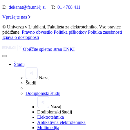
E:
dekanat@fe.uni-lj.si
T:
01 4768 411
Vprašajte nas
© Univerza v Ljubljani, Fakulteta za elektrotehniko. Vse pravice
pridržane.
Pravno obvestilo
Politika piškotkov
Politika zasebnosti
Izjava o dostopnosti
Obiščite spletno stran ENKI
Študij
Nazaj
Študij
Dodiplomski študij
Nazaj
Dodiplomski študij
Elektrotehnika
Aplikativna elektrotehnika
Multimedija