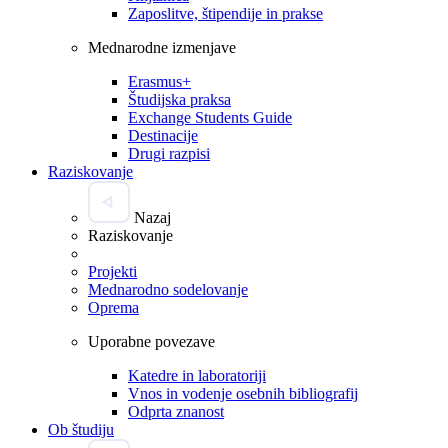
Zaposlitve, štipendije in prakse
Mednarodne izmenjave
Erasmus+
Študijska praksa
Exchange Students Guide
Destinacije
Drugi razpisi
Raziskovanje
Nazaj
Raziskovanje
Projekti
Mednarodno sodelovanje
Oprema
Uporabne povezave
Katedre in laboratoriji
Vnos in vodenje osebnih bibliografij
Odprta znanost
Ob študiju