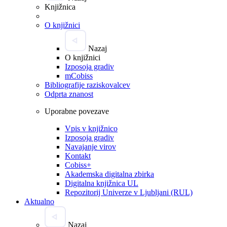
Knjižnica
O knjižnici
Nazaj
O knjižnici
Izposoja gradiv
mCobiss
Bibliografije raziskovalcev
Odprta znanost
Uporabne povezave
Vpis v knjižnico
Izposoja gradiv
Navajanje virov
Kontakt
Cobiss+
Akademska digitalna zbirka
Digitalna knjižnica UL
Repozitorij Univerze v Ljubljani (RUL)
Aktualno
Nazaj