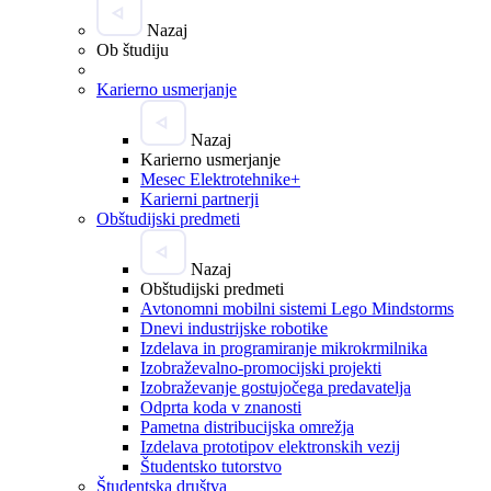
Nazaj
Ob študiju
Karierno usmerjanje
Nazaj
Karierno usmerjanje
Mesec Elektrotehnike+
Karierni partnerji
Obštudijski predmeti
Nazaj
Obštudijski predmeti
Avtonomni mobilni sistemi Lego Mindstorms
Dnevi industrijske robotike
Izdelava in programiranje mikrokrmilnika
Izobraževalno-promocijski projekti
Izobraževanje gostujočega predavatelja
Odprta koda v znanosti
Pametna distribucijska omrežja
Izdelava prototipov elektronskih vezij
Študentsko tutorstvo
Študentska društva