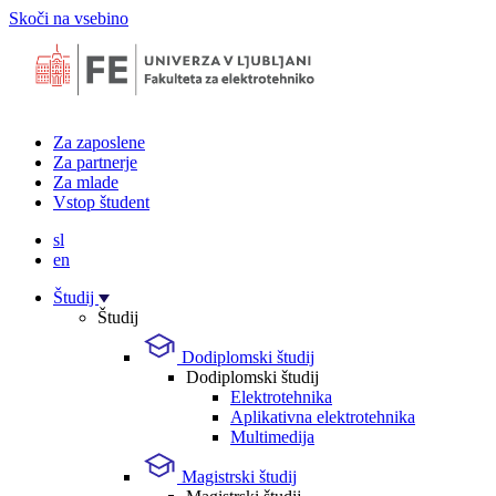
Skoči na vsebino
Za zaposlene
Za partnerje
Za mlade
Vstop študent
sl
en
Študij
Študij
Dodiplomski študij
Dodiplomski študij
Elektrotehnika
Aplikativna elektrotehnika
Multimedija
Magistrski študij