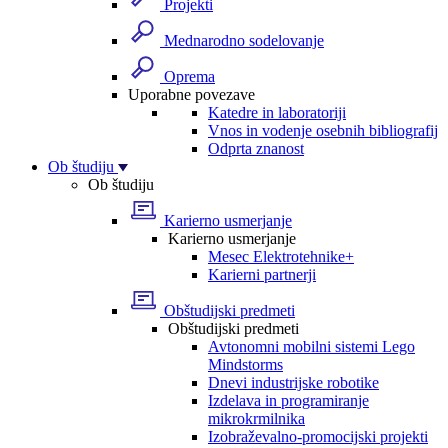
Projekti
Mednarodno sodelovanje
Oprema
Uporabne povezave
Katedre in laboratoriji
Vnos in vodenje osebnih bibliografij
Odprta znanost
Ob študiju
Ob študiju
Karierno usmerjanje
Karierno usmerjanje
Mesec Elektrotehnike+
Karierni partnerji
Obštudijski predmeti
Obštudijski predmeti
Avtonomni mobilni sistemi Lego
Mindstorms
Dnevi industrijske robotike
Izdelava in programiranje
mikrokrmilnika
Izobraževalno-promocijski projekti