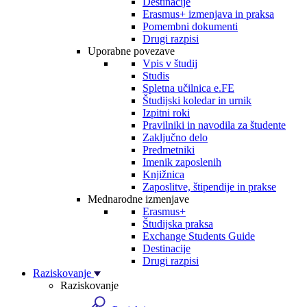
Destinacije
Erasmus+ izmenjava in praksa
Pomembni dokumenti
Drugi razpisi
Uporabne povezave
Vpis v študij
Studis
Spletna učilnica e.FE
Študijski koledar in urnik
Izpitni roki
Pravilniki in navodila za študente
Zaključno delo
Predmetniki
Imenik zaposlenih
Knjižnica
Zaposlitve, štipendije in prakse
Mednarodne izmenjave
Erasmus+
Študijska praksa
Exchange Students Guide
Destinacije
Drugi razpisi
Raziskovanje
Raziskovanje