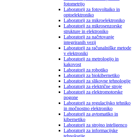
fotometrijo
Laboratorij za fotovoltaiko in
optoelektroniko
Laboratorij za mikroelektroniko
Laboratorij za mikrosenzorske
strukture in elektroniko
Laboratorij za načrtovanje
integriranih vezij
Laboratorij za računalniške metode
v elektroniki
Laboratorij za metrologijo in
kakovost
Laboratorij za robotiko
Laboratorij za biokibernetiko
Laboratorij za slikovne tehnologije
Laboratorij za električne stroje
Laboratorij za elektromotorske
pogone
Laboratorij za regulacijsko tehniko
in močnostno elektroniko
Laboratorij za avtomatiko in
kibernetiko
Laboratorij za strojno inteligenco
Laboratorij za informacijske
tehnologije