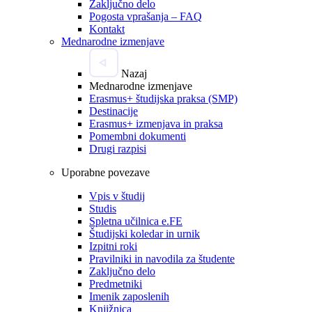
Zaključno delo
Pogosta vprašanja – FAQ
Kontakt
Mednarodne izmenjave
Nazaj
Mednarodne izmenjave
Erasmus+ študijska praksa (SMP)
Destinacije
Erasmus+ izmenjava in praksa
Pomembni dokumenti
Drugi razpisi
Uporabne povezave
Vpis v študij
Studis
Spletna učilnica e.FE
Študijski koledar in urnik
Izpitni roki
Pravilniki in navodila za študente
Zaključno delo
Predmetniki
Imenik zaposlenih
Knjižnica