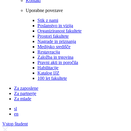
Kontakt
Uporabne povezave
Stik z nami
Poslanstvo in vizija
Organiziranost fakultete
Prostori fakultete
Nagrade in priznanja
Medijsko središče
Restavracija
Založba in trgovina
Pravni akti in poročila
Habilitacije
Katalog IJZ
100 let fakultete
Za zaposlene
Za partnerje
Za mlade
sl
en
Vstop študent