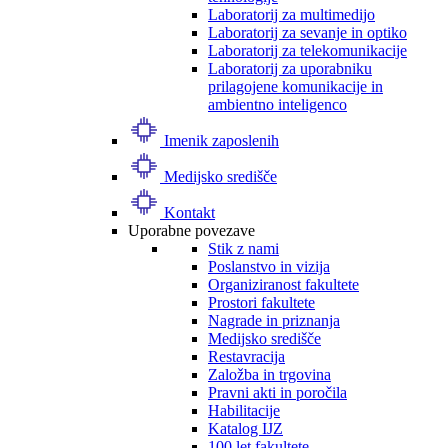
Laboratorij za multimedijo
Laboratorij za sevanje in optiko
Laboratorij za telekomunikacije
Laboratorij za uporabniku
prilagojene komunikacije in
ambientno inteligenco
Imenik zaposlenih
Medijsko središče
Kontakt
Uporabne povezave
Stik z nami
Poslanstvo in vizija
Organiziranost fakultete
Prostori fakultete
Nagrade in priznanja
Medijsko središče
Restavracija
Založba in trgovina
Pravni akti in poročila
Habilitacije
Katalog IJZ
100 let fakultete