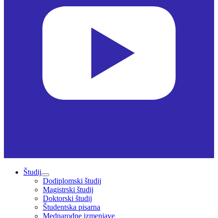
Študij
Dodiplomski študij
Magistrski študij
Doktorski študij
Študentska pisarna
Mednarodne izmenjave