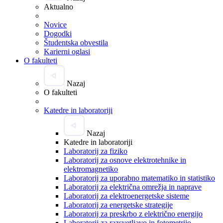
Aktualno
Novice
Dogodki
Študentska obvestila
Karierni oglasi
O fakulteti
Nazaj
O fakulteti
Katedre in laboratoriji
Nazaj
Katedre in laboratoriji
Laboratorij za fiziko
Laboratorij za osnove elektrotehnike in
elektromagnetiko
Laboratorij za uporabno matematiko in statistiko
Laboratorij za električna omrežja in naprave
Laboratorij za elektroenergetske sisteme
Laboratorij za energetske strategije
Laboratorij za preskrbo z električno energijo
Laboratorij za razsvetljavo in fotometrijo