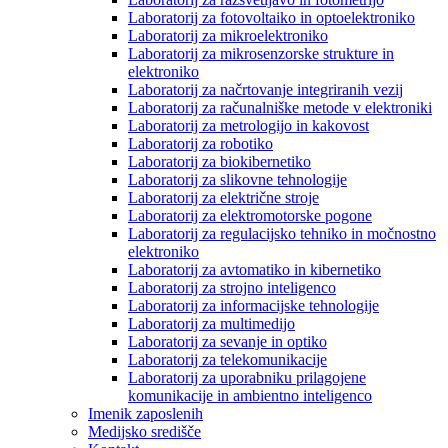
Laboratorij za fotovoltaiko in optoelektroniko
Laboratorij za mikroelektroniko
Laboratorij za mikrosenzorske strukture in
elektroniko
Laboratorij za načrtovanje integriranih vezij
Laboratorij za računalniške metode v elektroniki
Laboratorij za metrologijo in kakovost
Laboratorij za robotiko
Laboratorij za biokibernetiko
Laboratorij za slikovne tehnologije
Laboratorij za električne stroje
Laboratorij za elektromotorske pogone
Laboratorij za regulacijsko tehniko in močnostno
elektroniko
Laboratorij za avtomatiko in kibernetiko
Laboratorij za strojno inteligenco
Laboratorij za informacijske tehnologije
Laboratorij za multimedijo
Laboratorij za sevanje in optiko
Laboratorij za telekomunikacije
Laboratorij za uporabniku prilagojene
komunikacije in ambientno inteligenco
Imenik zaposlenih
Medijsko središče