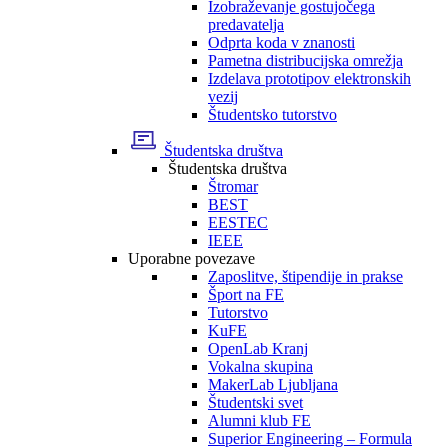
Izobraževanje gostujočega
predavatelja
Odprta koda v znanosti
Pametna distribucijska omrežja
Izdelava prototipov elektronskih
vezij
Študentsko tutorstvo
Študentska društva
Študentska društva
Štromar
BEST
EESTEC
IEEE
Uporabne povezave
Zaposlitve, štipendije in prakse
Šport na FE
Tutorstvo
KuFE
OpenLab Kranj
Vokalna skupina
MakerLab Ljubljana
Študentski svet
Alumni klub FE
Superior Engineering – Formula