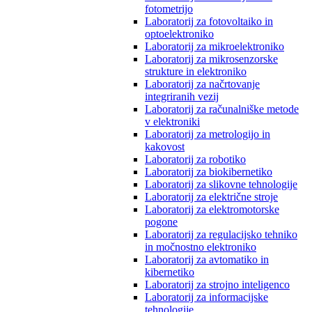
fotometrijo
Laboratorij za fotovoltaiko in
optoelektroniko
Laboratorij za mikroelektroniko
Laboratorij za mikrosenzorske
strukture in elektroniko
Laboratorij za načrtovanje
integriranih vezij
Laboratorij za računalniške metode
v elektroniki
Laboratorij za metrologijo in
kakovost
Laboratorij za robotiko
Laboratorij za biokibernetiko
Laboratorij za slikovne tehnologije
Laboratorij za električne stroje
Laboratorij za elektromotorske
pogone
Laboratorij za regulacijsko tehniko
in močnostno elektroniko
Laboratorij za avtomatiko in
kibernetiko
Laboratorij za strojno inteligenco
Laboratorij za informacijske
tehnologije