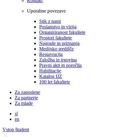
Kontakt
Uporabne povezave
Stik z nami
Poslanstvo in vizija
Organiziranost fakultete
Prostori fakultete
Nagrade in priznanja
Medijsko središče
Restavracija
Založba in trgovina
Pravni akti in poročila
Habilitacije
Katalog IJZ
100 let fakultete
Za zaposlene
Za partnerje
Za mlade
sl
en
Vstop študent