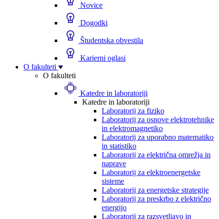
Novice
Dogodki
Študentska obvestila
Karierni oglasi
O fakulteti
O fakulteti
Katedre in laboratoriji
Katedre in laboratoriji
Laboratorij za fiziko
Laboratorij za osnove elektrotehnike
in elektromagnetiko
Laboratorij za uporabno matematiko
in statistiko
Laboratorij za električna omrežja in
naprave
Laboratorij za elektroenergetske
sisteme
Laboratorij za energetske strategije
Laboratorij za preskrbo z električno
energijo
Laboratorij za razsvetljavo in