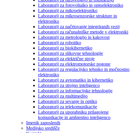
Laboratorij za fotovoltaiko in optoelektroniko
Laboratorij za mikroelektroniko
Laboratorij za mikrosenzorske strukture in
elektroniko
Laboratorij za načrtovanje integriranih vezij
Laboratorij za računalniške metode v elektroniki
Laboratorij za metrologijo in kakovost
Laboratorij za robotiko
Laboratorij za biokibernetiko
Laboratorij za slikovne tehnologije
Laboratorij za električne stroje
Laboratorij za elektromotorske pogone
Laboratorij za regulacijsko tehniko in močnostno
elektroniko
Laboratorij za avtomatiko in kibernetiko
Laboratorij za strojno inteligenco
Laboratorij za informacijske tehnologije
Laboratorij za multimedijo
Laboratorij za sevanje in optiko
Laboratorij za telekomunikacije
Laboratorij za uporabniku prilagojene
komunikacije in ambientno inteligenco
Imenik zaposlenih
Medijsko središče