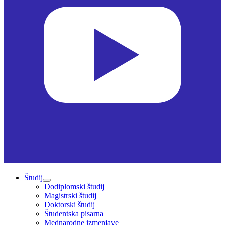
Študij
Dodiplomski študij
Magistrski študij
Doktorski študij
Študentska pisarna
Mednarodne izmenjave