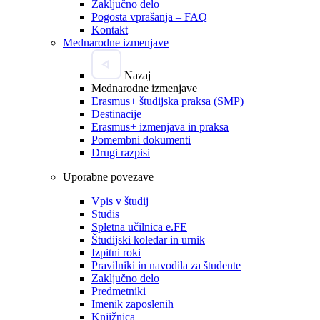
Zaključno delo
Pogosta vprašanja – FAQ
Kontakt
Mednarodne izmenjave
Nazaj
Mednarodne izmenjave
Erasmus+ študijska praksa (SMP)
Destinacije
Erasmus+ izmenjava in praksa
Pomembni dokumenti
Drugi razpisi
Uporabne povezave
Vpis v študij
Studis
Spletna učilnica e.FE
Študijski koledar in urnik
Izpitni roki
Pravilniki in navodila za študente
Zaključno delo
Predmetniki
Imenik zaposlenih
Knjižnica