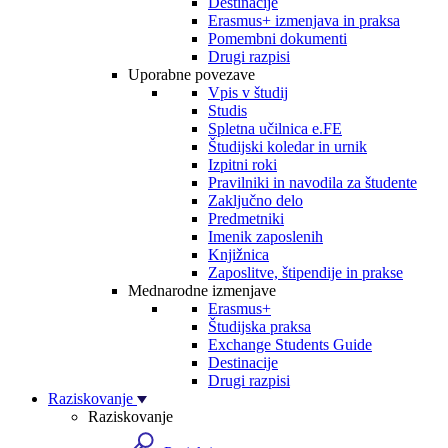
Destinacije
Erasmus+ izmenjava in praksa
Pomembni dokumenti
Drugi razpisi
Uporabne povezave
Vpis v študij
Studis
Spletna učilnica e.FE
Študijski koledar in urnik
Izpitni roki
Pravilniki in navodila za študente
Zaključno delo
Predmetniki
Imenik zaposlenih
Knjižnica
Zaposlitve, štipendije in prakse
Mednarodne izmenjave
Erasmus+
Študijska praksa
Exchange Students Guide
Destinacije
Drugi razpisi
Raziskovanje
Raziskovanje