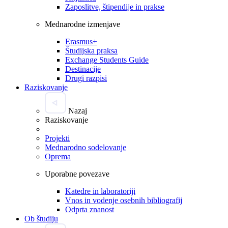
Zaposlitve, štipendije in prakse
Mednarodne izmenjave
Erasmus+
Študijska praksa
Exchange Students Guide
Destinacije
Drugi razpisi
Raziskovanje
Nazaj
Raziskovanje
Projekti
Mednarodno sodelovanje
Oprema
Uporabne povezave
Katedre in laboratoriji
Vnos in vodenje osebnih bibliografij
Odprta znanost
Ob študiju