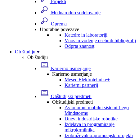
Projekti
Mednarodno sodelovanje
Oprema
Uporabne povezave
Katedre in laboratoriji
Vnos in vodenje osebnih bibliografij
Odprta znanost
Ob študiju
Ob študiju
Karierno usmerjanje
Karierno usmerjanje
Mesec Elektrotehnike+
Karierni partnerji
Obštudijski predmeti
Obštudijski predmeti
Avtonomni mobilni sistemi Lego
Mindstorms
Dnevi industrijske robotike
Izdelava in programiranje
mikrokrmilnika
Izobraževalno-promocijski projekti