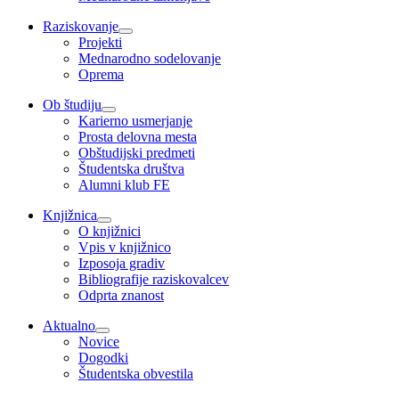
Raziskovanje
Projekti
Mednarodno sodelovanje
Oprema
Ob študiju
Karierno usmerjanje
Prosta delovna mesta
Obštudijski predmeti
Študentska društva
Alumni klub FE
Knjižnica
O knjižnici
Vpis v knjižnico
Izposoja gradiv
Bibliografije raziskovalcev
Odprta znanost
Aktualno
Novice
Dogodki
Študentska obvestila