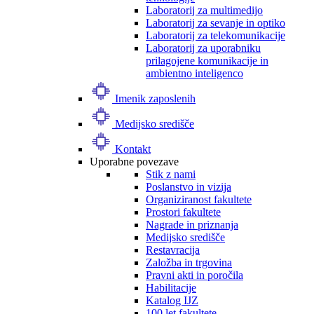
Laboratorij za multimedijo
Laboratorij za sevanje in optiko
Laboratorij za telekomunikacije
Laboratorij za uporabniku
prilagojene komunikacije in
ambientno inteligenco
Imenik zaposlenih
Medijsko središče
Kontakt
Uporabne povezave
Stik z nami
Poslanstvo in vizija
Organiziranost fakultete
Prostori fakultete
Nagrade in priznanja
Medijsko središče
Restavracija
Založba in trgovina
Pravni akti in poročila
Habilitacije
Katalog IJZ
100 let fakultete