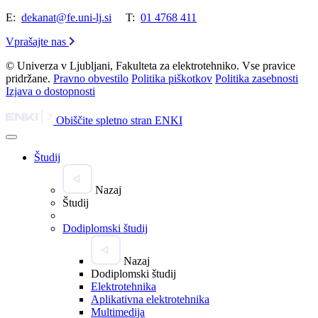
E:
dekanat@fe.uni-lj.si
T:
01 4768 411
Vprašajte nas
© Univerza v Ljubljani, Fakulteta za elektrotehniko. Vse pravice
pridržane.
Pravno obvestilo
Politika piškotkov
Politika zasebnosti
Izjava o dostopnosti
Obiščite spletno stran ENKI
Študij
Nazaj
Študij
Dodiplomski študij
Nazaj
Dodiplomski študij
Elektrotehnika
Aplikativna elektrotehnika
Multimedija