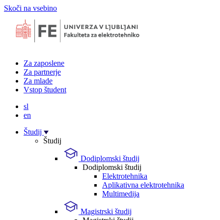
Skoči na vsebino
Za zaposlene
Za partnerje
Za mlade
Vstop študent
sl
en
Študij
Študij
Dodiplomski študij
Dodiplomski študij
Elektrotehnika
Aplikativna elektrotehnika
Multimedija
Magistrski študij