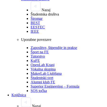
Nazaj
Študentska društva
Štromar
BEST
EESTEC
IEEE
Uporabne povezave
Zaposlitve, štipendije in prakse
Šport na FE
Tutorstvo
KuFE
OpenLab Kranj
Vokalna skupina
MakerLab Ljubljana
Študentski svet
Alumni klub FE
Superior Engineering – Formula
SOS točka
Knjižnica
Nazaj