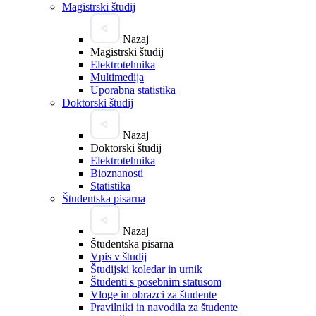
Magistrski študij
Nazaj
Magistrski študij
Elektrotehnika
Multimedija
Uporabna statistika
Doktorski študij
Nazaj
Doktorski študij
Elektrotehnika
Bioznanosti
Statistika
Študentska pisarna
Nazaj
Študentska pisarna
Vpis v študij
Študijski koledar in urnik
Študenti s posebnim statusom
Vloge in obrazci za študente
Pravilniki in navodila za študente