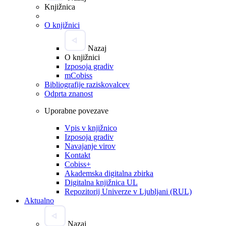
Knjižnica
O knjižnici
Nazaj
O knjižnici
Izposoja gradiv
mCobiss
Bibliografije raziskovalcev
Odprta znanost
Uporabne povezave
Vpis v knjižnico
Izposoja gradiv
Navajanje virov
Kontakt
Cobiss+
Akademska digitalna zbirka
Digitalna knjižnica UL
Repozitorij Univerze v Ljubljani (RUL)
Aktualno
Nazaj