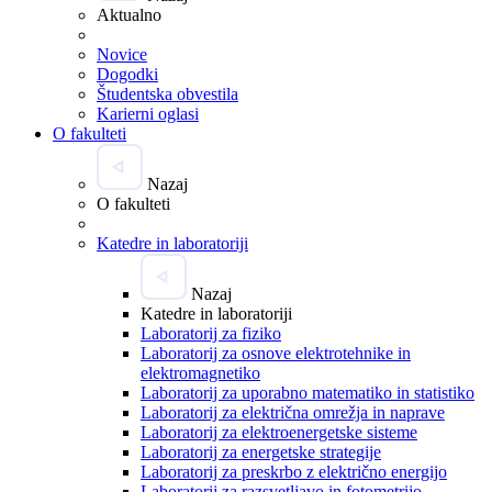
Aktualno
Novice
Dogodki
Študentska obvestila
Karierni oglasi
O fakulteti
Nazaj
O fakulteti
Katedre in laboratoriji
Nazaj
Katedre in laboratoriji
Laboratorij za fiziko
Laboratorij za osnove elektrotehnike in
elektromagnetiko
Laboratorij za uporabno matematiko in statistiko
Laboratorij za električna omrežja in naprave
Laboratorij za elektroenergetske sisteme
Laboratorij za energetske strategije
Laboratorij za preskrbo z električno energijo
Laboratorij za razsvetljavo in fotometrijo