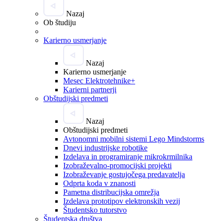
Nazaj
Ob študiju
Karierno usmerjanje
Nazaj
Karierno usmerjanje
Mesec Elektrotehnike+
Karierni partnerji
Obštudijski predmeti
Nazaj
Obštudijski predmeti
Avtonomni mobilni sistemi Lego Mindstorms
Dnevi industrijske robotike
Izdelava in programiranje mikrokrmilnika
Izobraževalno-promocijski projekti
Izobraževanje gostujočega predavatelja
Odprta koda v znanosti
Pametna distribucijska omrežja
Izdelava prototipov elektronskih vezij
Študentsko tutorstvo
Študentska društva