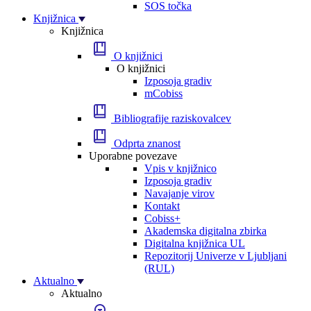
SOS točka
Knjižnica
Knjižnica
O knjižnici
O knjižnici
Izposoja gradiv
mCobiss
Bibliografije raziskovalcev
Odprta znanost
Uporabne povezave
Vpis v knjižnico
Izposoja gradiv
Navajanje virov
Kontakt
Cobiss+
Akademska digitalna zbirka
Digitalna knjižnica UL
Repozitorij Univerze v Ljubljani
(RUL)
Aktualno
Aktualno