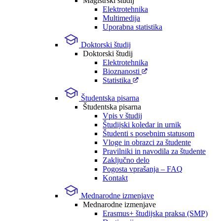
Magistrski študij
Elektrotehnika
Multimedija
Uporabna statistika
Doktorski študij
Doktorski študij
Elektrotehnika
Bioznanosti
Statistika
Študentska pisarna
Študentska pisarna
Vpis v študij
Študijski koledar in urnik
Študenti s posebnim statusom
Vloge in obrazci za študente
Pravilniki in navodila za študente
Zaključno delo
Pogosta vprašanja – FAQ
Kontakt
Mednarodne izmenjave
Mednarodne izmenjave
Erasmus+ študijska praksa (SMP)