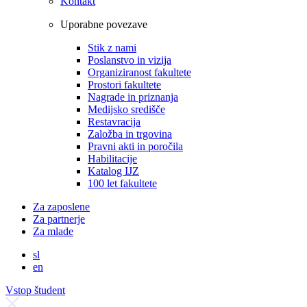
Kontakt
Uporabne povezave
Stik z nami
Poslanstvo in vizija
Organiziranost fakultete
Prostori fakultete
Nagrade in priznanja
Medijsko središče
Restavracija
Založba in trgovina
Pravni akti in poročila
Habilitacije
Katalog IJZ
100 let fakultete
Za zaposlene
Za partnerje
Za mlade
sl
en
Vstop študent