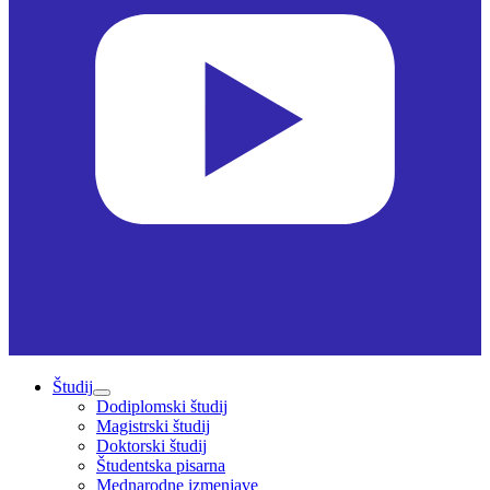
Študij
Dodiplomski študij
Magistrski študij
Doktorski študij
Študentska pisarna
Mednarodne izmenjave