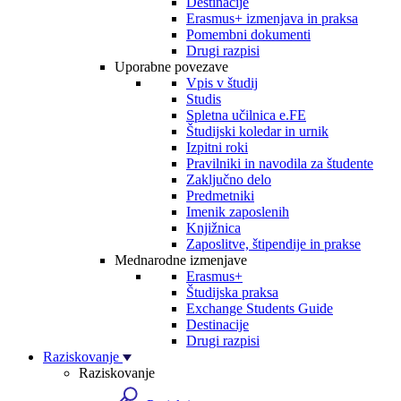
Destinacije
Erasmus+ izmenjava in praksa
Pomembni dokumenti
Drugi razpisi
Uporabne povezave
Vpis v študij
Studis
Spletna učilnica e.FE
Študijski koledar in urnik
Izpitni roki
Pravilniki in navodila za študente
Zaključno delo
Predmetniki
Imenik zaposlenih
Knjižnica
Zaposlitve, štipendije in prakse
Mednarodne izmenjave
Erasmus+
Študijska praksa
Exchange Students Guide
Destinacije
Drugi razpisi
Raziskovanje
Raziskovanje