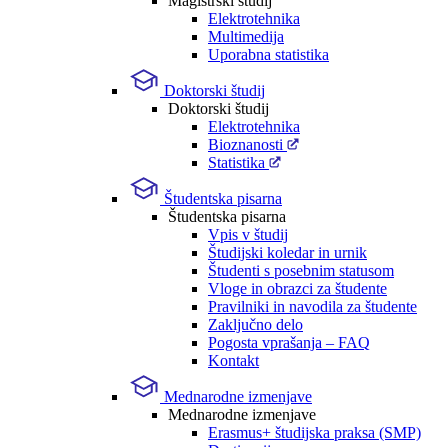
Magistrski študij
Elektrotehnika
Multimedija
Uporabna statistika
Doktorski študij
Doktorski študij
Elektrotehnika
Bioznanosti
Statistika
Študentska pisarna
Študentska pisarna
Vpis v študij
Študijski koledar in urnik
Študenti s posebnim statusom
Vloge in obrazci za študente
Pravilniki in navodila za študente
Zaključno delo
Pogosta vprašanja – FAQ
Kontakt
Mednarodne izmenjave
Mednarodne izmenjave
Erasmus+ študijska praksa (SMP)