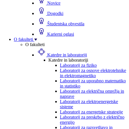
Novice
Dogodki
Študentska obvestila
Karierni oglasi
O fakulteti
O fakulteti
Katedre in laboratoriji
Katedre in laboratoriji
Laboratorij za fiziko
Laboratorij za osnove elektrotehnike
in elektromagnetiko
Laboratorij za uporabno matematiko
in statistiko
Laboratorij za električna omrežja in
naprave
Laboratorij za elektroenergetske
sisteme
Laboratorij za energetske strategije
Laboratorij za preskrbo z električno
energijo
Laboratorij za razsvetljavo in