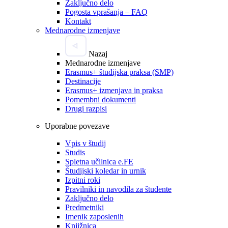
Zaključno delo
Pogosta vprašanja – FAQ
Kontakt
Mednarodne izmenjave
Nazaj
Mednarodne izmenjave
Erasmus+ študijska praksa (SMP)
Destinacije
Erasmus+ izmenjava in praksa
Pomembni dokumenti
Drugi razpisi
Uporabne povezave
Vpis v študij
Studis
Spletna učilnica e.FE
Študijski koledar in urnik
Izpitni roki
Pravilniki in navodila za študente
Zaključno delo
Predmetniki
Imenik zaposlenih
Knjižnica