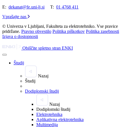
E:
dekanat@fe.uni-lj.si
T:
01 4768 411
Vprašajte nas
© Univerza v Ljubljani, Fakulteta za elektrotehniko. Vse pravice
pridržane.
Pravno obvestilo
Politika piškotkov
Politika zasebnosti
Izjava o dostopnosti
Obiščite spletno stran ENKI
Študij
Nazaj
Študij
Dodiplomski študij
Nazaj
Dodiplomski študij
Elektrotehnika
Aplikativna elektrotehnika
Multimedija