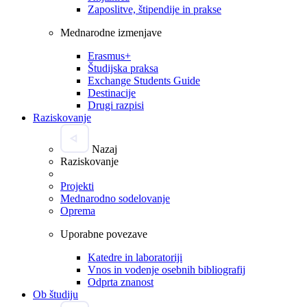
Zaposlitve, štipendije in prakse
Mednarodne izmenjave
Erasmus+
Študijska praksa
Exchange Students Guide
Destinacije
Drugi razpisi
Raziskovanje
Nazaj
Raziskovanje
Projekti
Mednarodno sodelovanje
Oprema
Uporabne povezave
Katedre in laboratoriji
Vnos in vodenje osebnih bibliografij
Odprta znanost
Ob študiju