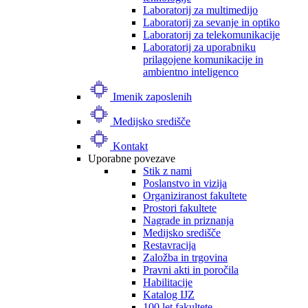
Laboratorij za multimedijo
Laboratorij za sevanje in optiko
Laboratorij za telekomunikacije
Laboratorij za uporabniku
prilagojene komunikacije in
ambientno inteligenco
Imenik zaposlenih
Medijsko središče
Kontakt
Uporabne povezave
Stik z nami
Poslanstvo in vizija
Organiziranost fakultete
Prostori fakultete
Nagrade in priznanja
Medijsko središče
Restavracija
Založba in trgovina
Pravni akti in poročila
Habilitacije
Katalog IJZ
100 let fakultete