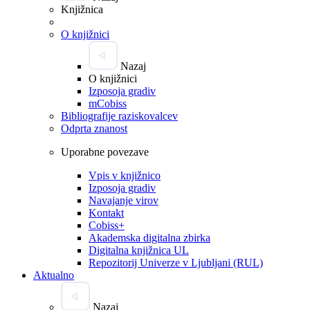
Knjižnica
O knjižnici
Nazaj
O knjižnici
Izposoja gradiv
mCobiss
Bibliografije raziskovalcev
Odprta znanost
Uporabne povezave
Vpis v knjižnico
Izposoja gradiv
Navajanje virov
Kontakt
Cobiss+
Akademska digitalna zbirka
Digitalna knjižnica UL
Repozitorij Univerze v Ljubljani (RUL)
Aktualno
Nazaj