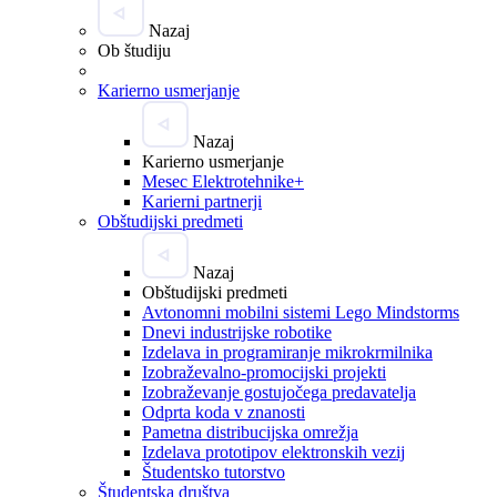
Nazaj
Ob študiju
Karierno usmerjanje
Nazaj
Karierno usmerjanje
Mesec Elektrotehnike+
Karierni partnerji
Obštudijski predmeti
Nazaj
Obštudijski predmeti
Avtonomni mobilni sistemi Lego Mindstorms
Dnevi industrijske robotike
Izdelava in programiranje mikrokrmilnika
Izobraževalno-promocijski projekti
Izobraževanje gostujočega predavatelja
Odprta koda v znanosti
Pametna distribucijska omrežja
Izdelava prototipov elektronskih vezij
Študentsko tutorstvo
Študentska društva