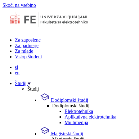
Skoči na vsebino
Za zaposlene
Za partnerje
Za mlade
Vstop študent
sl
en
Študij
Študij
Dodiplomski študij
Dodiplomski študij
Elektrotehnika
Aplikativna elektrotehnika
Multimedija
Magistrski študij