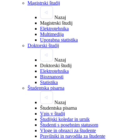
Magistrski študij
Nazaj
Magistrski študij
Elektrotehnika
Multimedija
Uporabna statistika
Doktorski študij
Nazaj
Doktorski študij
Elektrotehnika
Bioznanosti
Statistika
Študentska pisarna
Nazaj
Študentska pisarna
Vpis v študij
Študijski koledar in urnik
Študenti s posebnim statusom
Vloge in obrazci za študente
Pravilniki in navodila za študente