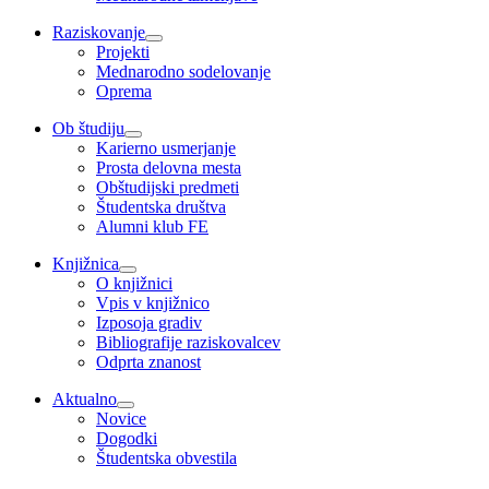
Raziskovanje
Projekti
Mednarodno sodelovanje
Oprema
Ob študiju
Karierno usmerjanje
Prosta delovna mesta
Obštudijski predmeti
Študentska društva
Alumni klub FE
Knjižnica
O knjižnici
Vpis v knjižnico
Izposoja gradiv
Bibliografije raziskovalcev
Odprta znanost
Aktualno
Novice
Dogodki
Študentska obvestila