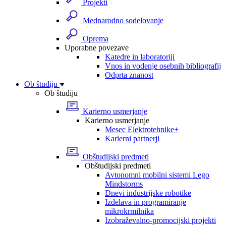
Projekti
Mednarodno sodelovanje
Oprema
Uporabne povezave
Katedre in laboratoriji
Vnos in vodenje osebnih bibliografij
Odprta znanost
Ob študiju
Ob študiju
Karierno usmerjanje
Karierno usmerjanje
Mesec Elektrotehnike+
Karierni partnerji
Obštudijski predmeti
Obštudijski predmeti
Avtonomni mobilni sistemi Lego
Mindstorms
Dnevi industrijske robotike
Izdelava in programiranje
mikrokrmilnika
Izobraževalno-promocijski projekti