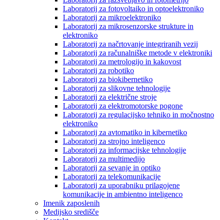
Laboratorij za fotovoltaiko in optoelektroniko
Laboratorij za mikroelektroniko
Laboratorij za mikrosenzorske strukture in
elektroniko
Laboratorij za načrtovanje integriranih vezij
Laboratorij za računalniške metode v elektroniki
Laboratorij za metrologijo in kakovost
Laboratorij za robotiko
Laboratorij za biokibernetiko
Laboratorij za slikovne tehnologije
Laboratorij za električne stroje
Laboratorij za elektromotorske pogone
Laboratorij za regulacijsko tehniko in močnostno
elektroniko
Laboratorij za avtomatiko in kibernetiko
Laboratorij za strojno inteligenco
Laboratorij za informacijske tehnologije
Laboratorij za multimedijo
Laboratorij za sevanje in optiko
Laboratorij za telekomunikacije
Laboratorij za uporabniku prilagojene
komunikacije in ambientno inteligenco
Imenik zaposlenih
Medijsko središče