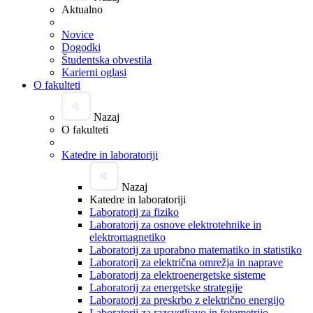
Aktualno
Novice
Dogodki
Študentska obvestila
Karierni oglasi
O fakulteti
Nazaj
O fakulteti
Katedre in laboratoriji
Nazaj
Katedre in laboratoriji
Laboratorij za fiziko
Laboratorij za osnove elektrotehnike in
elektromagnetiko
Laboratorij za uporabno matematiko in statistiko
Laboratorij za električna omrežja in naprave
Laboratorij za elektroenergetske sisteme
Laboratorij za energetske strategije
Laboratorij za preskrbo z električno energijo
Laboratorij za razsvetljavo in fotometrijo