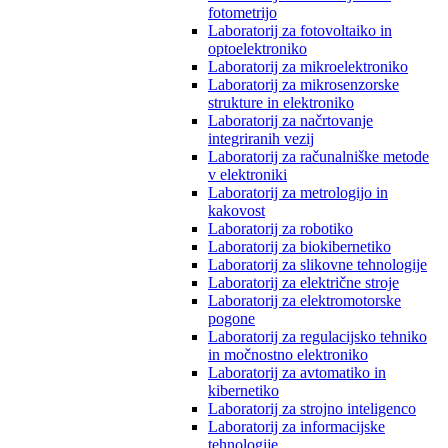
fotometrijo
Laboratorij za fotovoltaiko in
optoelektroniko
Laboratorij za mikroelektroniko
Laboratorij za mikrosenzorske
strukture in elektroniko
Laboratorij za načrtovanje
integriranih vezij
Laboratorij za računalniške metode
v elektroniki
Laboratorij za metrologijo in
kakovost
Laboratorij za robotiko
Laboratorij za biokibernetiko
Laboratorij za slikovne tehnologije
Laboratorij za električne stroje
Laboratorij za elektromotorske
pogone
Laboratorij za regulacijsko tehniko
in močnostno elektroniko
Laboratorij za avtomatiko in
kibernetiko
Laboratorij za strojno inteligenco
Laboratorij za informacijske
tehnologije