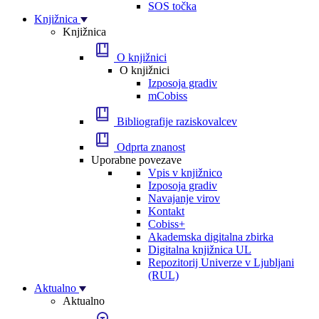
SOS točka
Knjižnica
Knjižnica
O knjižnici
O knjižnici
Izposoja gradiv
mCobiss
Bibliografije raziskovalcev
Odprta znanost
Uporabne povezave
Vpis v knjižnico
Izposoja gradiv
Navajanje virov
Kontakt
Cobiss+
Akademska digitalna zbirka
Digitalna knjižnica UL
Repozitorij Univerze v Ljubljani
(RUL)
Aktualno
Aktualno