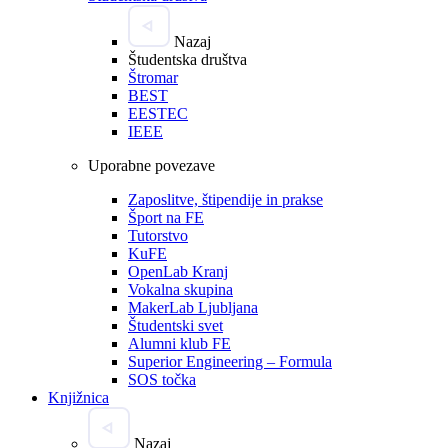
Nazaj
Študentska društva
Štromar
BEST
EESTEC
IEEE
Uporabne povezave
Zaposlitve, štipendije in prakse
Šport na FE
Tutorstvo
KuFE
OpenLab Kranj
Vokalna skupina
MakerLab Ljubljana
Študentski svet
Alumni klub FE
Superior Engineering – Formula
SOS točka
Knjižnica
Nazaj