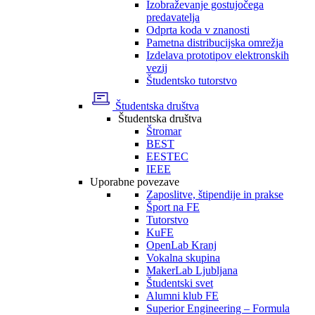
Izobraževanje gostujočega
predavatelja
Odprta koda v znanosti
Pametna distribucijska omrežja
Izdelava prototipov elektronskih
vezij
Študentsko tutorstvo
Študentska društva
Študentska društva
Štromar
BEST
EESTEC
IEEE
Uporabne povezave
Zaposlitve, štipendije in prakse
Šport na FE
Tutorstvo
KuFE
OpenLab Kranj
Vokalna skupina
MakerLab Ljubljana
Študentski svet
Alumni klub FE
Superior Engineering – Formula