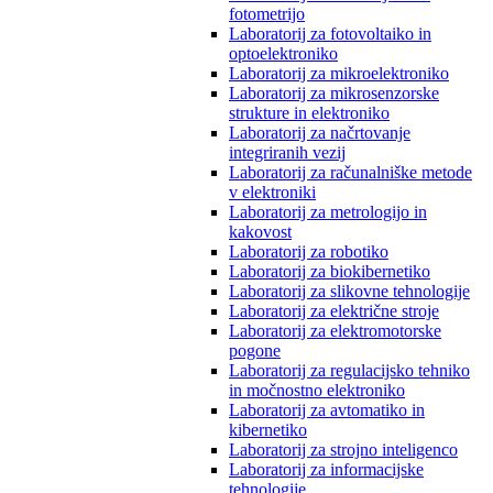
fotometrijo
Laboratorij za fotovoltaiko in
optoelektroniko
Laboratorij za mikroelektroniko
Laboratorij za mikrosenzorske
strukture in elektroniko
Laboratorij za načrtovanje
integriranih vezij
Laboratorij za računalniške metode
v elektroniki
Laboratorij za metrologijo in
kakovost
Laboratorij za robotiko
Laboratorij za biokibernetiko
Laboratorij za slikovne tehnologije
Laboratorij za električne stroje
Laboratorij za elektromotorske
pogone
Laboratorij za regulacijsko tehniko
in močnostno elektroniko
Laboratorij za avtomatiko in
kibernetiko
Laboratorij za strojno inteligenco
Laboratorij za informacijske
tehnologije