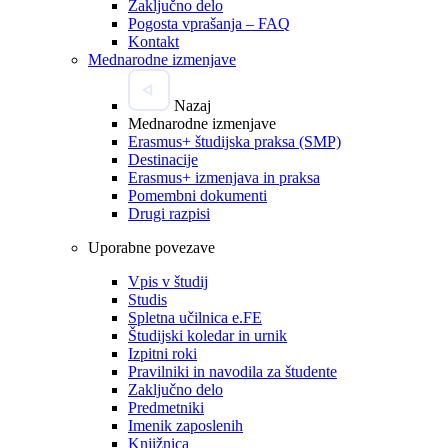
Zaključno delo
Pogosta vprašanja – FAQ
Kontakt
Mednarodne izmenjave
Nazaj
Mednarodne izmenjave
Erasmus+ študijska praksa (SMP)
Destinacije
Erasmus+ izmenjava in praksa
Pomembni dokumenti
Drugi razpisi
Uporabne povezave
Vpis v študij
Studis
Spletna učilnica e.FE
Študijski koledar in urnik
Izpitni roki
Pravilniki in navodila za študente
Zaključno delo
Predmetniki
Imenik zaposlenih
Knjižnica