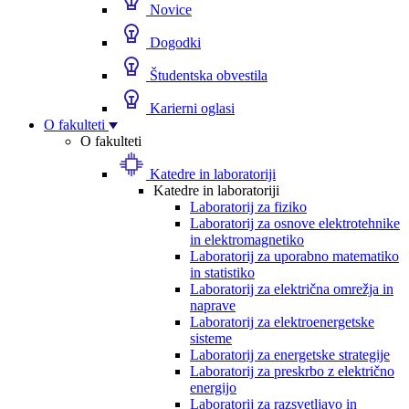
Novice
Dogodki
Študentska obvestila
Karierni oglasi
O fakulteti
O fakulteti
Katedre in laboratoriji
Katedre in laboratoriji
Laboratorij za fiziko
Laboratorij za osnove elektrotehnike
in elektromagnetiko
Laboratorij za uporabno matematiko
in statistiko
Laboratorij za električna omrežja in
naprave
Laboratorij za elektroenergetske
sisteme
Laboratorij za energetske strategije
Laboratorij za preskrbo z električno
energijo
Laboratorij za razsvetljavo in