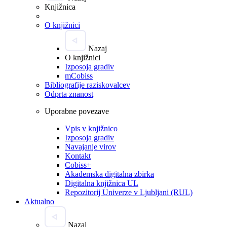
Knjižnica
O knjižnici
Nazaj
O knjižnici
Izposoja gradiv
mCobiss
Bibliografije raziskovalcev
Odprta znanost
Uporabne povezave
Vpis v knjižnico
Izposoja gradiv
Navajanje virov
Kontakt
Cobiss+
Akademska digitalna zbirka
Digitalna knjižnica UL
Repozitorij Univerze v Ljubljani (RUL)
Aktualno
Nazaj