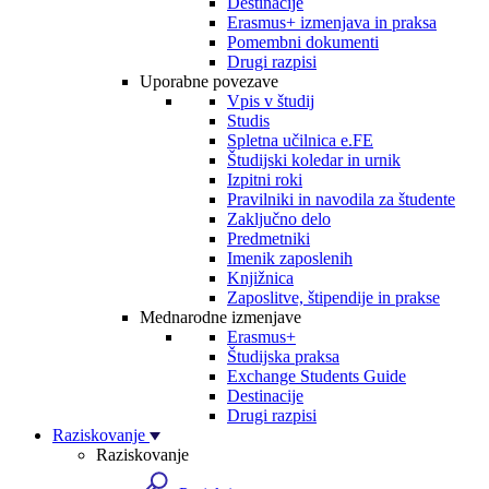
Destinacije
Erasmus+ izmenjava in praksa
Pomembni dokumenti
Drugi razpisi
Uporabne povezave
Vpis v študij
Studis
Spletna učilnica e.FE
Študijski koledar in urnik
Izpitni roki
Pravilniki in navodila za študente
Zaključno delo
Predmetniki
Imenik zaposlenih
Knjižnica
Zaposlitve, štipendije in prakse
Mednarodne izmenjave
Erasmus+
Študijska praksa
Exchange Students Guide
Destinacije
Drugi razpisi
Raziskovanje
Raziskovanje