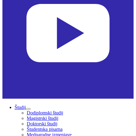
Študij
Dodiplomski študij
Magistrski študij
Doktorski študij
Študentska pisarna
Mednarodne izmenjave