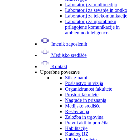
Laboratorij za multimedijo
Laboratorij za sevanje in optiko
Laboratorij za telekomunikacije
Laboratorij za uporabniku
prilagojene komunikacije in
ambientno inteligenco
Imenik zaposlenih
Medijsko središče
Kontakt
Uporabne povezave
Stik z nami
Poslanstvo in vizija
Organiziranost fakultete
Prostori fakultete
Nagrade in priznanja
Medijsko središče
Restavracija
Založba in trgovina
Pravni akti in poročila
Habilitacije
Katalog IJZ
100 let fakultete