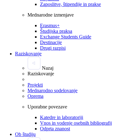
Zaposlitve, štipendije in prakse
Mednarodne izmenjave
Erasmus+
Študijska praksa
Exchange Students Guide
Destinacije
Drugi razpisi
Raziskovanje
Nazaj
Raziskovanje
Projekti
Mednarodno sodelovanje
Oprema
Uporabne povezave
Katedre in laboratoriji
Vnos in vodenje osebnih bibliografij
Odprta znanost
Ob študiju