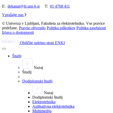
E:
dekanat@fe.uni-lj.si
T:
01 4768 411
Vprašajte nas
© Univerza v Ljubljani, Fakulteta za elektrotehniko. Vse pravice
pridržane.
Pravno obvestilo
Politika piškotkov
Politika zasebnosti
Izjava o dostopnosti
Obiščite spletno stran ENKI
Študij
Nazaj
Študij
Dodiplomski študij
Nazaj
Dodiplomski študij
Elektrotehnika
Aplikativna elektrotehnika
Multimedija