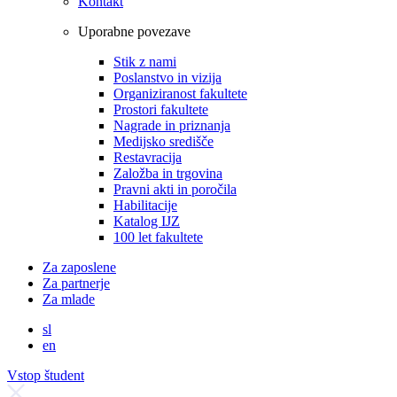
Kontakt
Uporabne povezave
Stik z nami
Poslanstvo in vizija
Organiziranost fakultete
Prostori fakultete
Nagrade in priznanja
Medijsko središče
Restavracija
Založba in trgovina
Pravni akti in poročila
Habilitacije
Katalog IJZ
100 let fakultete
Za zaposlene
Za partnerje
Za mlade
sl
en
Vstop študent