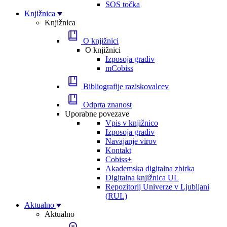
SOS točka
Knjižnica
Knjižnica
O knjižnici
O knjižnici
Izposoja gradiv
mCobiss
Bibliografije raziskovalcev
Odprta znanost
Uporabne povezave
Vpis v knjižnico
Izposoja gradiv
Navajanje virov
Kontakt
Cobiss+
Akademska digitalna zbirka
Digitalna knjižnica UL
Repozitorij Univerze v Ljubljani
(RUL)
Aktualno
Aktualno