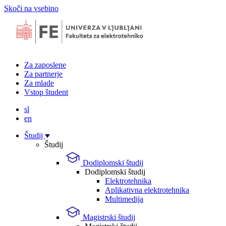
Skoči na vsebino
Za zaposlene
Za partnerje
Za mlade
Vstop študent
sl
en
Študij
Študij
Dodiplomski študij
Dodiplomski študij
Elektrotehnika
Aplikativna elektrotehnika
Multimedija
Magistrski študij