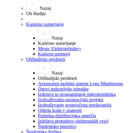
Nazaj
Ob študiju
Karierno usmerjanje
Nazaj
Karierno usmerjanje
Mesec Elektrotehnike+
Karierni partnerji
Obštudijski predmeti
Nazaj
Obštudijski predmeti
Avtonomni mobilni sistemi Lego Mindstorms
Dnevi industrijske robotike
Izdelava in programiranje mikrokrmilnika
Izobraževalno-promocijski projekti
Izobraževanje gostujočega predavatelja
Odprta koda v znanosti
Pametna distribucijska omrežja
Izdelava prototipov elektronskih vezij
Študentsko tutorstvo
Študentska društva