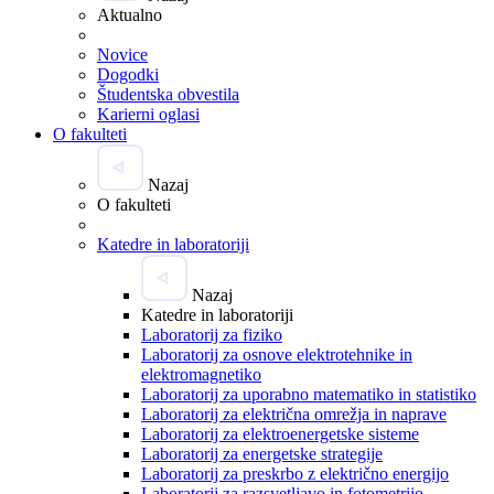
Aktualno
Novice
Dogodki
Študentska obvestila
Karierni oglasi
O fakulteti
Nazaj
O fakulteti
Katedre in laboratoriji
Nazaj
Katedre in laboratoriji
Laboratorij za fiziko
Laboratorij za osnove elektrotehnike in
elektromagnetiko
Laboratorij za uporabno matematiko in statistiko
Laboratorij za električna omrežja in naprave
Laboratorij za elektroenergetske sisteme
Laboratorij za energetske strategije
Laboratorij za preskrbo z električno energijo
Laboratorij za razsvetljavo in fotometrijo