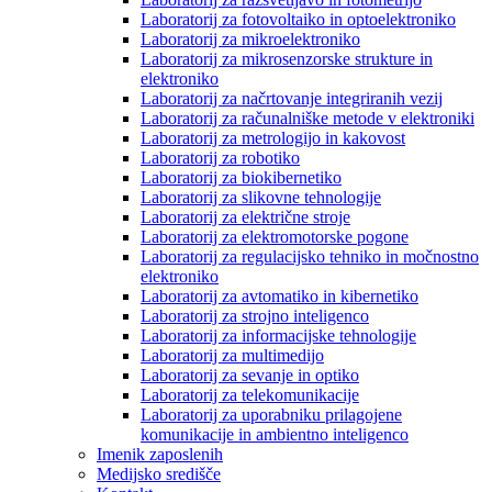
Laboratorij za fotovoltaiko in optoelektroniko
Laboratorij za mikroelektroniko
Laboratorij za mikrosenzorske strukture in
elektroniko
Laboratorij za načrtovanje integriranih vezij
Laboratorij za računalniške metode v elektroniki
Laboratorij za metrologijo in kakovost
Laboratorij za robotiko
Laboratorij za biokibernetiko
Laboratorij za slikovne tehnologije
Laboratorij za električne stroje
Laboratorij za elektromotorske pogone
Laboratorij za regulacijsko tehniko in močnostno
elektroniko
Laboratorij za avtomatiko in kibernetiko
Laboratorij za strojno inteligenco
Laboratorij za informacijske tehnologije
Laboratorij za multimedijo
Laboratorij za sevanje in optiko
Laboratorij za telekomunikacije
Laboratorij za uporabniku prilagojene
komunikacije in ambientno inteligenco
Imenik zaposlenih
Medijsko središče