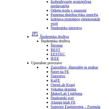
Izobraževanje gostujočega
predavatelja
Odprta koda v znanosti
Pametna distribucijska omrežja
Izdelava prototipov elektronskih
vezij
Študentsko tutorstvo
Študentska društva
Študentska društva
Štromar
BEST
EESTEC
IEEE
Uporabne povezave
Zaposlitve, štipendije in prakse
Šport na FE
Tutorstvo
KuFE
OpenLab Kranj
Vokalna skupina
MakerLab Ljubljana
Študentski svet
Alumni klub FE
Superior Engineering – Formula