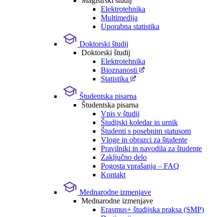
Magistrski študij
Elektrotehnika
Multimedija
Uporabna statistika
Doktorski študij
Doktorski študij
Elektrotehnika
Bioznanosti
Statistika
Študentska pisarna
Študentska pisarna
Vpis v študij
Študijski koledar in urnik
Študenti s posebnim statusom
Vloge in obrazci za študente
Pravilniki in navodila za študente
Zaključno delo
Pogosta vprašanja – FAQ
Kontakt
Mednarodne izmenjave
Mednarodne izmenjave
Erasmus+ študijska praksa (SMP)