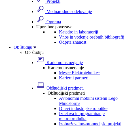
Projekti
Mednarodno sodelovanje
Oprema
Uporabne povezave
Katedre in laboratoriji
Vnos in vodenje osebnih bibliografij
Odprta znanost
Ob študiju
Ob študiju
Karierno usmerjanje
Karierno usmerjanje
Mesec Elektrotehnike+
Karierni partnerji
Obštudijski predmeti
Obštudijski predmeti
Avtonomni mobilni sistemi Lego
Mindstorms
Dnevi industrijske robotike
Izdelava in programiranje
mikrokrmilnika
Izobraževalno-promocijski projekti