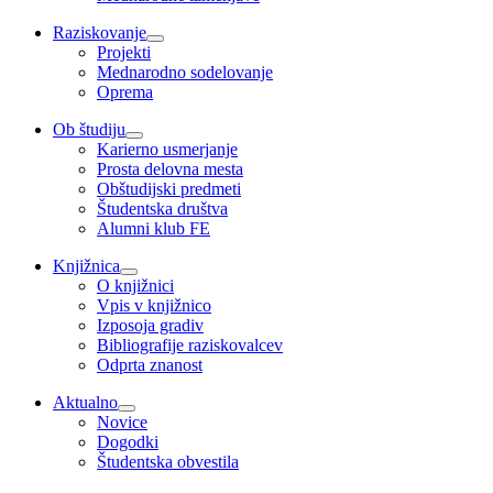
Raziskovanje
Projekti
Mednarodno sodelovanje
Oprema
Ob študiju
Karierno usmerjanje
Prosta delovna mesta
Obštudijski predmeti
Študentska društva
Alumni klub FE
Knjižnica
O knjižnici
Vpis v knjižnico
Izposoja gradiv
Bibliografije raziskovalcev
Odprta znanost
Aktualno
Novice
Dogodki
Študentska obvestila