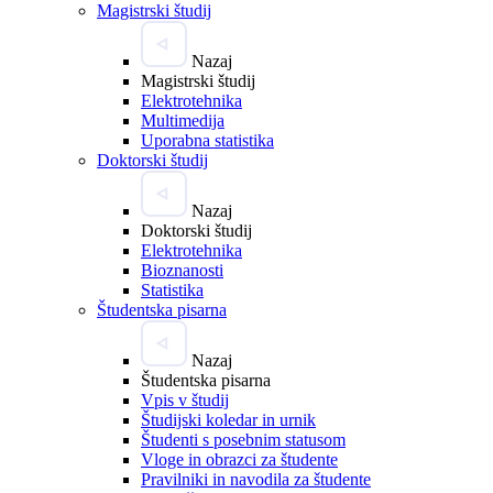
Magistrski študij
Nazaj
Magistrski študij
Elektrotehnika
Multimedija
Uporabna statistika
Doktorski študij
Nazaj
Doktorski študij
Elektrotehnika
Bioznanosti
Statistika
Študentska pisarna
Nazaj
Študentska pisarna
Vpis v študij
Študijski koledar in urnik
Študenti s posebnim statusom
Vloge in obrazci za študente
Pravilniki in navodila za študente