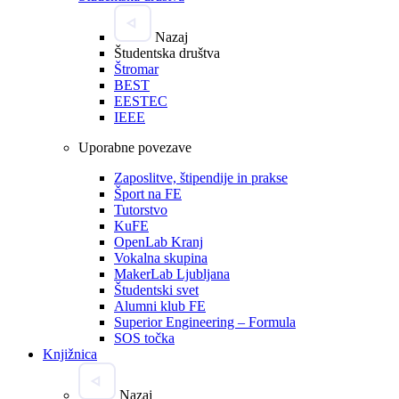
Nazaj
Študentska društva
Štromar
BEST
EESTEC
IEEE
Uporabne povezave
Zaposlitve, štipendije in prakse
Šport na FE
Tutorstvo
KuFE
OpenLab Kranj
Vokalna skupina
MakerLab Ljubljana
Študentski svet
Alumni klub FE
Superior Engineering – Formula
SOS točka
Knjižnica
Nazaj