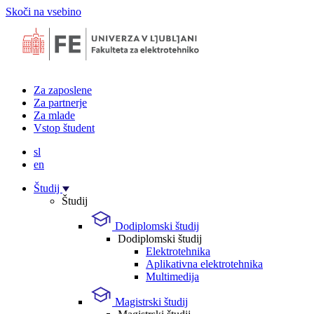
Skoči na vsebino
Za zaposlene
Za partnerje
Za mlade
Vstop študent
sl
en
Študij
Študij
Dodiplomski študij
Dodiplomski študij
Elektrotehnika
Aplikativna elektrotehnika
Multimedija
Magistrski študij