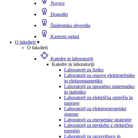
Novice
Dogodki
Študentska obvestila
Karierni oglasi
O fakulteti
O fakulteti
Katedre in laboratoriji
Katedre in laboratoriji
Laboratorij za fiziko
Laboratorij za osnove elektrotehnike
in elektromagnetiko
Laboratorij za uporabno matematiko
in statistiko
Laboratorij za električna omrežja in
naprave
Laboratorij za elektroenergetske
sisteme
Laboratorij za energetske strategije
Laboratorij za preskrbo z električno
energijo
Laboratorij za razsvetljavo in