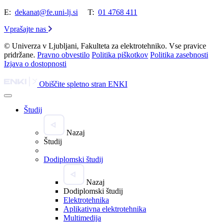
E:
dekanat@fe.uni-lj.si
T:
01 4768 411
Vprašajte nas
© Univerza v Ljubljani, Fakulteta za elektrotehniko. Vse pravice
pridržane.
Pravno obvestilo
Politika piškotkov
Politika zasebnosti
Izjava o dostopnosti
Obiščite spletno stran ENKI
Študij
Nazaj
Študij
Dodiplomski študij
Nazaj
Dodiplomski študij
Elektrotehnika
Aplikativna elektrotehnika
Multimedija