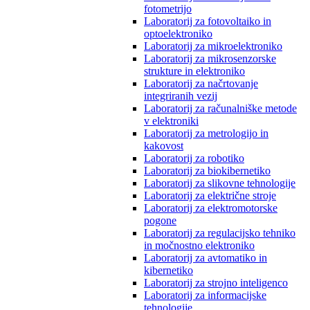
fotometrijo
Laboratorij za fotovoltaiko in
optoelektroniko
Laboratorij za mikroelektroniko
Laboratorij za mikrosenzorske
strukture in elektroniko
Laboratorij za načrtovanje
integriranih vezij
Laboratorij za računalniške metode
v elektroniki
Laboratorij za metrologijo in
kakovost
Laboratorij za robotiko
Laboratorij za biokibernetiko
Laboratorij za slikovne tehnologije
Laboratorij za električne stroje
Laboratorij za elektromotorske
pogone
Laboratorij za regulacijsko tehniko
in močnostno elektroniko
Laboratorij za avtomatiko in
kibernetiko
Laboratorij za strojno inteligenco
Laboratorij za informacijske
tehnologije