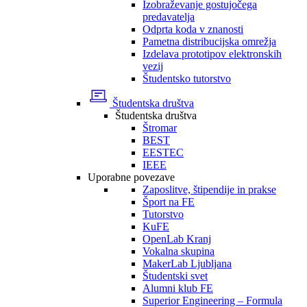
Izobraževanje gostujočega
predavatelja
Odprta koda v znanosti
Pametna distribucijska omrežja
Izdelava prototipov elektronskih
vezij
Študentsko tutorstvo
Študentska društva
Študentska društva
Štromar
BEST
EESTEC
IEEE
Uporabne povezave
Zaposlitve, štipendije in prakse
Šport na FE
Tutorstvo
KuFE
OpenLab Kranj
Vokalna skupina
MakerLab Ljubljana
Študentski svet
Alumni klub FE
Superior Engineering – Formula