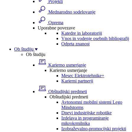
Projekti
Mednarodno sodelovanje
Oprema
Uporabne povezave
Katedre in laboratoriji
Vnos in vodenje osebnih bibliografij
Odprta znanost
Ob študiju
Ob študiju
Karierno usmerjanje
Karierno usmerjanje
Mesec Elektrotehnike+
Karierni partnerji
Obštudijski predmeti
Obštudijski predmeti
Avtonomni mobilni sistemi Lego
Mindstorms
Dnevi industrijske robotike
Izdelava in programiranje
mikrokrmilnika
Izobraževalno-promocijski projekti