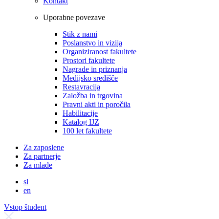
Kontakt
Uporabne povezave
Stik z nami
Poslanstvo in vizija
Organiziranost fakultete
Prostori fakultete
Nagrade in priznanja
Medijsko središče
Restavracija
Založba in trgovina
Pravni akti in poročila
Habilitacije
Katalog IJZ
100 let fakultete
Za zaposlene
Za partnerje
Za mlade
sl
en
Vstop študent