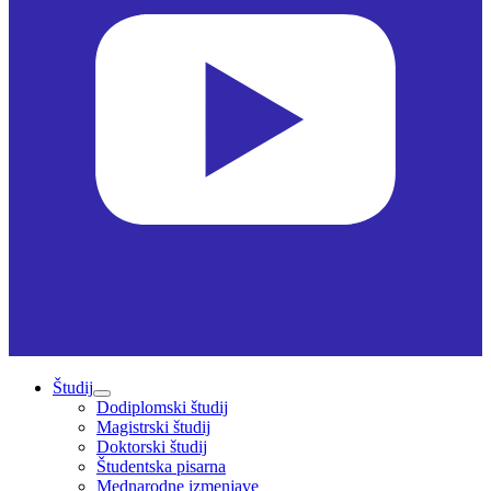
Študij
Dodiplomski študij
Magistrski študij
Doktorski študij
Študentska pisarna
Mednarodne izmenjave