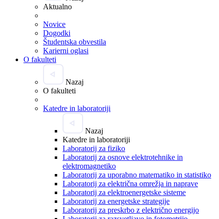
Aktualno
Novice
Dogodki
Študentska obvestila
Karierni oglasi
O fakulteti
Nazaj
O fakulteti
Katedre in laboratoriji
Nazaj
Katedre in laboratoriji
Laboratorij za fiziko
Laboratorij za osnove elektrotehnike in
elektromagnetiko
Laboratorij za uporabno matematiko in statistiko
Laboratorij za električna omrežja in naprave
Laboratorij za elektroenergetske sisteme
Laboratorij za energetske strategije
Laboratorij za preskrbo z električno energijo
Laboratorij za razsvetljavo in fotometrijo