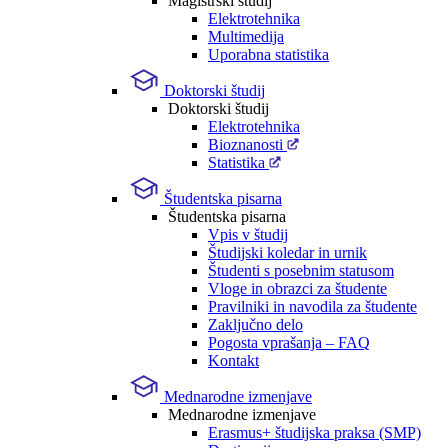
Magistrski študij
Elektrotehnika
Multimedija
Uporabna statistika
Doktorski študij
Doktorski študij
Elektrotehnika
Bioznanosti
Statistika
Študentska pisarna
Študentska pisarna
Vpis v študij
Študijski koledar in urnik
Študenti s posebnim statusom
Vloge in obrazci za študente
Pravilniki in navodila za študente
Zaključno delo
Pogosta vprašanja – FAQ
Kontakt
Mednarodne izmenjave
Mednarodne izmenjave
Erasmus+ študijska praksa (SMP)