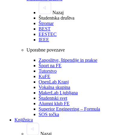
Nazaj
Študentska društva
Štromar
BEST
EESTEC
IEEE
Uporabne povezave
Zaposlitve, štipendije in prakse
Šport na FE
Tutorstvo
KuFE
OpenLab Kranj
Vokalna skupina
MakerLab Ljubljana
Študentski svet
Alumni klub FE
Superior Engineering – Formula
SOS točka
Knjižnica
Nazaj