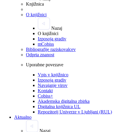
Knjižnica
O knjižnici
Nazaj
O knjižnici
Izposoja gradiv
mCobiss
Bibliografije raziskovalcev
Odprta znanost
Uporabne povezave
Vpis v knjižnico
Izposoja gradiv
Navajanje virov
Kontakt
Cobiss+
Akademska digitalna zbirka
Digitalna knjižnica UL
Repozitorij Univerze v Ljubljani (RUL)
Aktualno
Nazaj