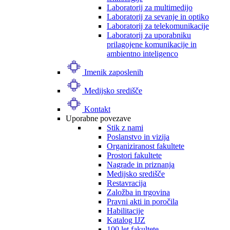
Laboratorij za multimedijo
Laboratorij za sevanje in optiko
Laboratorij za telekomunikacije
Laboratorij za uporabniku
prilagojene komunikacije in
ambientno inteligenco
Imenik zaposlenih
Medijsko središče
Kontakt
Uporabne povezave
Stik z nami
Poslanstvo in vizija
Organiziranost fakultete
Prostori fakultete
Nagrade in priznanja
Medijsko središče
Restavracija
Založba in trgovina
Pravni akti in poročila
Habilitacije
Katalog IJZ
100 let fakultete