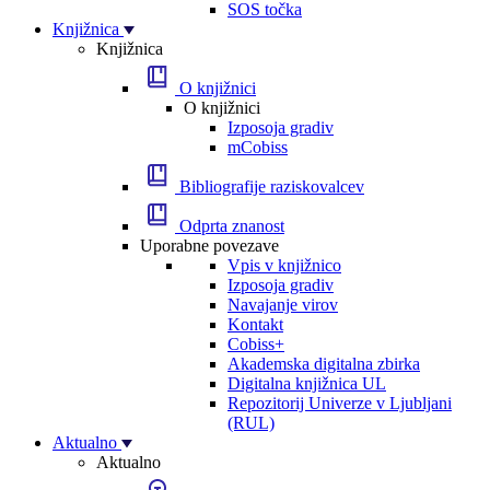
SOS točka
Knjižnica
Knjižnica
O knjižnici
O knjižnici
Izposoja gradiv
mCobiss
Bibliografije raziskovalcev
Odprta znanost
Uporabne povezave
Vpis v knjižnico
Izposoja gradiv
Navajanje virov
Kontakt
Cobiss+
Akademska digitalna zbirka
Digitalna knjižnica UL
Repozitorij Univerze v Ljubljani
(RUL)
Aktualno
Aktualno