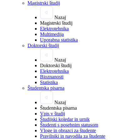
Magistrski študij
Nazaj
Magistrski študij
Elektrotehnika
Multimedija
Uporabna statistika
Doktorski študij
Nazaj
Doktorski študij
Elektrotehnika
Bioznanosti
Statistika
Študentska pisarna
Nazaj
Študentska pisarna
Vpis v študij
Študijski koledar in urnik
Študenti s posebnim statusom
Vloge in obrazci za študente
Pravilniki in navodila za študente