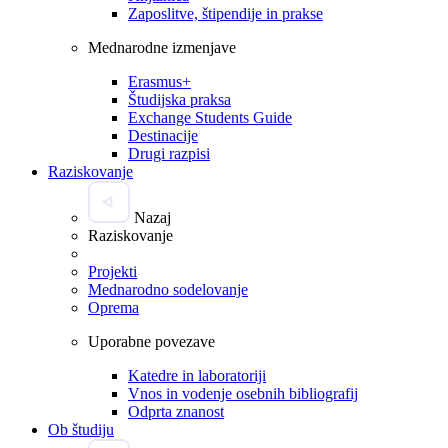
Zaposlitve, štipendije in prakse
Mednarodne izmenjave
Erasmus+
Študijska praksa
Exchange Students Guide
Destinacije
Drugi razpisi
Raziskovanje
Nazaj
Raziskovanje
Projekti
Mednarodno sodelovanje
Oprema
Uporabne povezave
Katedre in laboratoriji
Vnos in vodenje osebnih bibliografij
Odprta znanost
Ob študiju