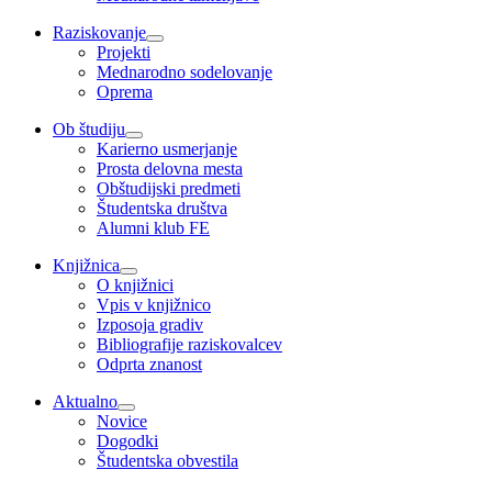
Raziskovanje
Projekti
Mednarodno sodelovanje
Oprema
Ob študiju
Karierno usmerjanje
Prosta delovna mesta
Obštudijski predmeti
Študentska društva
Alumni klub FE
Knjižnica
O knjižnici
Vpis v knjižnico
Izposoja gradiv
Bibliografije raziskovalcev
Odprta znanost
Aktualno
Novice
Dogodki
Študentska obvestila