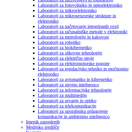
Laboratorij za fotovoltaiko in optoelektroniko
Laboratorij za mikroelektroniko
Laboratorij za mikrosenzorske strukture in
elektroniko
Laboratorij za načrtovanje integriranih vezij
Laboratorij za računalniške metode v elektroniki
Laboratorij za metrologijo in kakovost
Laboratorij za robotiko
Laboratorij za biokibernetiko
Laboratorij za slikovne tehnologije
Laboratorij za električne stroje
Laboratorij za elektromotorske pogone
Laboratorij za regulacijsko tehniko in močnostno
elektroniko
Laboratorij za avtomatiko in kibernetiko
Laboratorij za strojno inteligenco
Laboratorij za informacijske tehnologije
Laboratorij za multimedijo
Laboratorij za sevanje in optiko
Laboratorij za telekomunikacije
Laboratorij za uporabniku prilagojene
komunikacije in ambientno inteligenco
Imenik zaposlenih
Medijsko središče