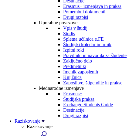
Destinacije
Erasmus+ izmenjava in praksa
Pomembni dokumenti
Drugi razpisi
Uporabne povezave
Vpis v študij
Studis
Spletna učilnica e.FE
Študijski koledar in urnik
Izpitni roki
Pravilniki in navodila za študente
Zaključno delo
Predmetniki
Imenik zaposlenih
Knjižnica
Zaposlitve, štipendije in prakse
Mednarodne izmenjave
Erasmus+
Študijska praksa
Exchange Students Guide
Destinacije
Drugi razpisi
Raziskovanje
Raziskovanje