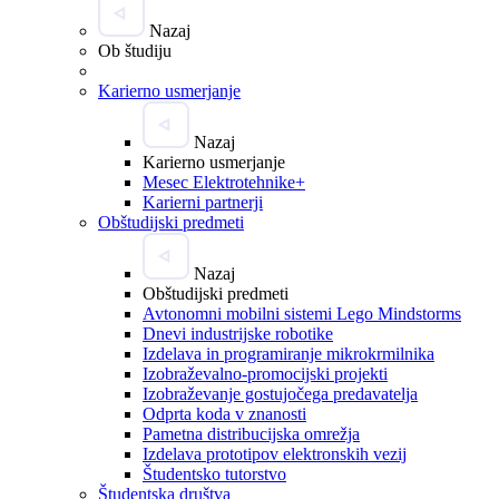
Nazaj
Ob študiju
Karierno usmerjanje
Nazaj
Karierno usmerjanje
Mesec Elektrotehnike+
Karierni partnerji
Obštudijski predmeti
Nazaj
Obštudijski predmeti
Avtonomni mobilni sistemi Lego Mindstorms
Dnevi industrijske robotike
Izdelava in programiranje mikrokrmilnika
Izobraževalno-promocijski projekti
Izobraževanje gostujočega predavatelja
Odprta koda v znanosti
Pametna distribucijska omrežja
Izdelava prototipov elektronskih vezij
Študentsko tutorstvo
Študentska društva