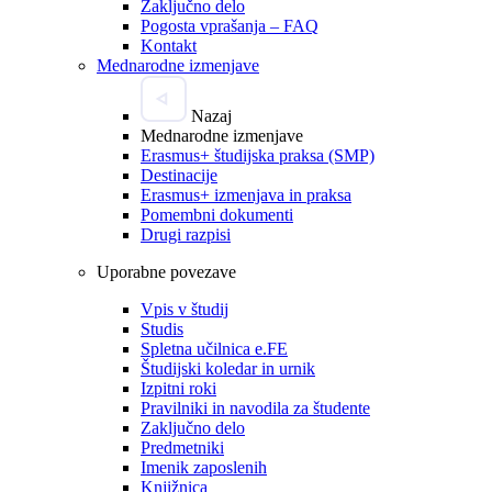
Zaključno delo
Pogosta vprašanja – FAQ
Kontakt
Mednarodne izmenjave
Nazaj
Mednarodne izmenjave
Erasmus+ študijska praksa (SMP)
Destinacije
Erasmus+ izmenjava in praksa
Pomembni dokumenti
Drugi razpisi
Uporabne povezave
Vpis v študij
Studis
Spletna učilnica e.FE
Študijski koledar in urnik
Izpitni roki
Pravilniki in navodila za študente
Zaključno delo
Predmetniki
Imenik zaposlenih
Knjižnica