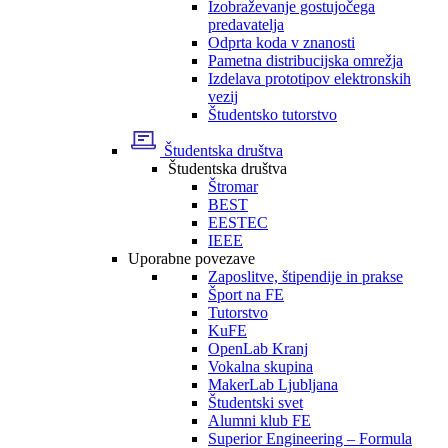
Izobraževanje gostujočega
predavatelja
Odprta koda v znanosti
Pametna distribucijska omrežja
Izdelava prototipov elektronskih
vezij
Študentsko tutorstvo
Študentska društva
Študentska društva
Štromar
BEST
EESTEC
IEEE
Uporabne povezave
Zaposlitve, štipendije in prakse
Šport na FE
Tutorstvo
KuFE
OpenLab Kranj
Vokalna skupina
MakerLab Ljubljana
Študentski svet
Alumni klub FE
Superior Engineering – Formula