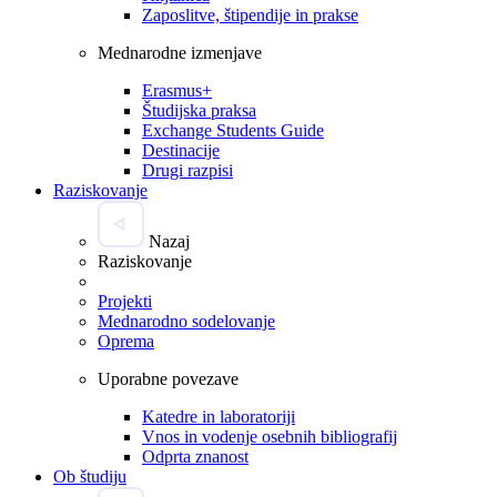
Zaposlitve, štipendije in prakse
Mednarodne izmenjave
Erasmus+
Študijska praksa
Exchange Students Guide
Destinacije
Drugi razpisi
Raziskovanje
Nazaj
Raziskovanje
Projekti
Mednarodno sodelovanje
Oprema
Uporabne povezave
Katedre in laboratoriji
Vnos in vodenje osebnih bibliografij
Odprta znanost
Ob študiju