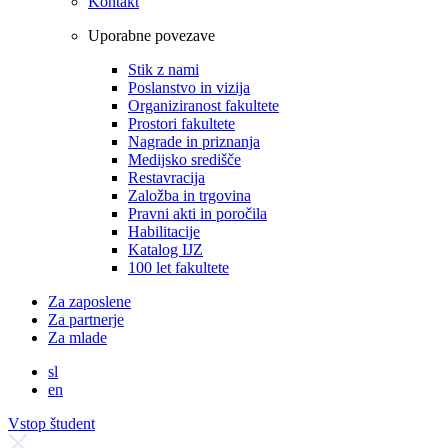
Kontakt
Uporabne povezave
Stik z nami
Poslanstvo in vizija
Organiziranost fakultete
Prostori fakultete
Nagrade in priznanja
Medijsko središče
Restavracija
Založba in trgovina
Pravni akti in poročila
Habilitacije
Katalog IJZ
100 let fakultete
Za zaposlene
Za partnerje
Za mlade
sl
en
Vstop študent