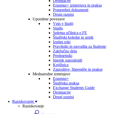
Destinacije
Erasmus+ izmenjava in praksa
Pomembni dokumenti
Drugi razpisi
Uporabne povezave
Vpis v študij
Studis
Spletna učilnica e.FE
Študijski koledar in urnik
Izpitni roki
Pravilniki in navodila za študente
Zaključno delo
Predmetniki
Imenik zaposlenih
Knjižnica
Zaposlitve, štipendije in prakse
Mednarodne izmenjave
Erasmus+
Študijska praksa
Exchange Students Guide
Destinacije
Drugi razpisi
Raziskovanje
Raziskovanje