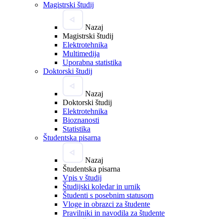
Magistrski študij
Nazaj
Magistrski študij
Elektrotehnika
Multimedija
Uporabna statistika
Doktorski študij
Nazaj
Doktorski študij
Elektrotehnika
Bioznanosti
Statistika
Študentska pisarna
Nazaj
Študentska pisarna
Vpis v študij
Študijski koledar in urnik
Študenti s posebnim statusom
Vloge in obrazci za študente
Pravilniki in navodila za študente