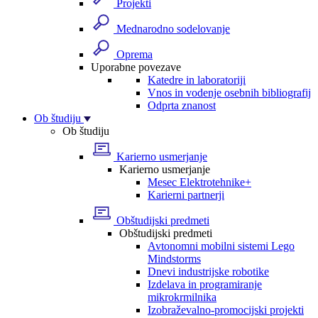
Projekti
Mednarodno sodelovanje
Oprema
Uporabne povezave
Katedre in laboratoriji
Vnos in vodenje osebnih bibliografij
Odprta znanost
Ob študiju
Ob študiju
Karierno usmerjanje
Karierno usmerjanje
Mesec Elektrotehnike+
Karierni partnerji
Obštudijski predmeti
Obštudijski predmeti
Avtonomni mobilni sistemi Lego
Mindstorms
Dnevi industrijske robotike
Izdelava in programiranje
mikrokrmilnika
Izobraževalno-promocijski projekti