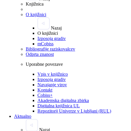
Knjižnica
O knjižnici
Nazaj
O knjižnici
Izposoja gradiv
mCobiss
Bibliografije raziskovalcev
Odprta znanost
Uporabne povezave
Vpis v knjižnico
Izposoja gradiv
Navajanje virov
Kontakt
Cobiss+
Akademska digitalna zbirka
Digitalna knjižnica UL
Repozitorij Univerze v Ljubljani (RUL)
Aktualno
Nazaj