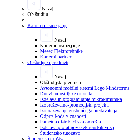
Nazaj
Ob študiju
Karierno usmerjanje
Nazaj
Karierno usmerjanje
Mesec Elektrotehnike+
Karierni partnerji
Obštudijski predmeti
Nazaj
Obštudijski predmeti
Avtonomni mobilni sistemi Lego Mindstorms
Dnevi industrijske robotike
Izdelava in programiranje mikrokrmilnika
Izobraževalno-promocijski projekti
Izobraževanje gostujočega predavatelja
Odprta koda v znanosti
Pametna distribucijska omrežja
Izdelava prototipov elektronskih vezij
Študentsko tutorstvo
Študentska društva