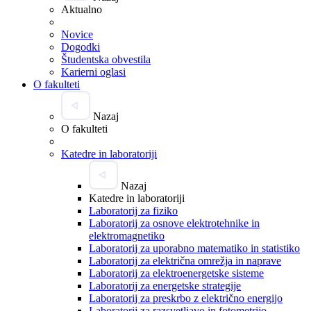
Aktualno
Novice
Dogodki
Študentska obvestila
Karierni oglasi
O fakulteti
Nazaj
O fakulteti
Katedre in laboratoriji
Nazaj
Katedre in laboratoriji
Laboratorij za fiziko
Laboratorij za osnove elektrotehnike in
elektromagnetiko
Laboratorij za uporabno matematiko in statistiko
Laboratorij za električna omrežja in naprave
Laboratorij za elektroenergetske sisteme
Laboratorij za energetske strategije
Laboratorij za preskrbo z električno energijo
Laboratorij za razsvetljavo in fotometrijo