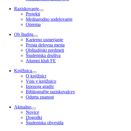
Raziskovanje
Projekti
Mednarodno sodelovanje
Oprema
Ob študiju
Karierno usmerjanje
Prosta delovna mesta
Obštudijski predmeti
Študentska društva
Alumni klub FE
Knjižnica
O knjižnici
Vpis v knjižnico
Izposoja gradiv
Bibliografije raziskovalcev
Odprta znanost
Aktualno
Novice
Dogodki
Študentska obvestila