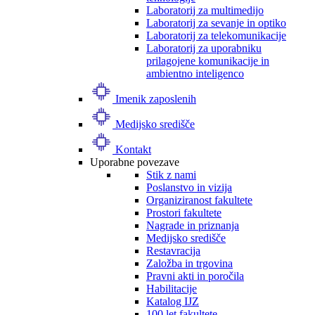
Laboratorij za multimedijo
Laboratorij za sevanje in optiko
Laboratorij za telekomunikacije
Laboratorij za uporabniku
prilagojene komunikacije in
ambientno inteligenco
Imenik zaposlenih
Medijsko središče
Kontakt
Uporabne povezave
Stik z nami
Poslanstvo in vizija
Organiziranost fakultete
Prostori fakultete
Nagrade in priznanja
Medijsko središče
Restavracija
Založba in trgovina
Pravni akti in poročila
Habilitacije
Katalog IJZ
100 let fakultete