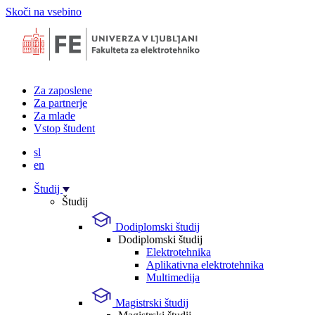
Skoči na vsebino
Za zaposlene
Za partnerje
Za mlade
Vstop študent
sl
en
Študij
Študij
Dodiplomski študij
Dodiplomski študij
Elektrotehnika
Aplikativna elektrotehnika
Multimedija
Magistrski študij