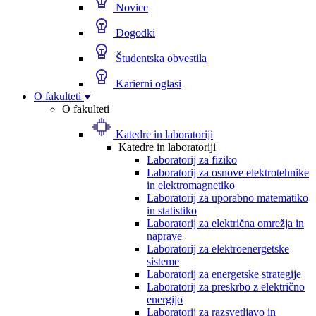
Novice
Dogodki
Študentska obvestila
Karierni oglasi
O fakulteti
O fakulteti
Katedre in laboratoriji
Katedre in laboratoriji
Laboratorij za fiziko
Laboratorij za osnove elektrotehnike
in elektromagnetiko
Laboratorij za uporabno matematiko
in statistiko
Laboratorij za električna omrežja in
naprave
Laboratorij za elektroenergetske
sisteme
Laboratorij za energetske strategije
Laboratorij za preskrbo z električno
energijo
Laboratorij za razsvetljavo in