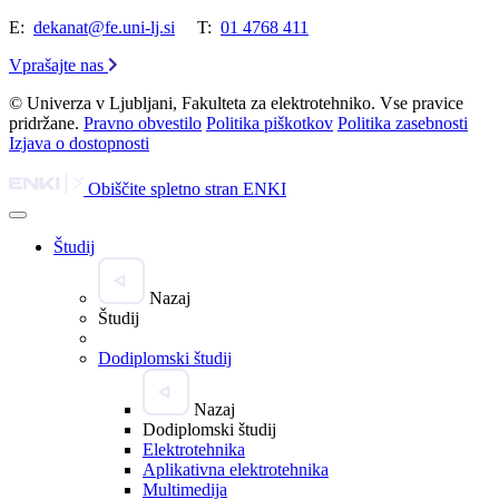
E:
dekanat@fe.uni-lj.si
T:
01 4768 411
Vprašajte nas
© Univerza v Ljubljani, Fakulteta za elektrotehniko. Vse pravice
pridržane.
Pravno obvestilo
Politika piškotkov
Politika zasebnosti
Izjava o dostopnosti
Obiščite spletno stran ENKI
Študij
Nazaj
Študij
Dodiplomski študij
Nazaj
Dodiplomski študij
Elektrotehnika
Aplikativna elektrotehnika
Multimedija