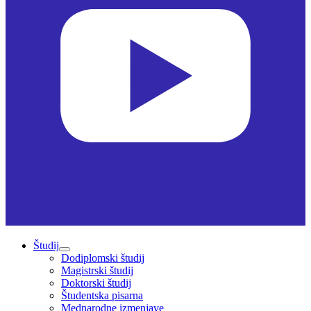
Študij
Dodiplomski študij
Magistrski študij
Doktorski študij
Študentska pisarna
Mednarodne izmenjave