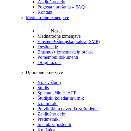
Zaključno delo
Pogosta vprašanja – FAQ
Kontakt
Mednarodne izmenjave
Nazaj
Mednarodne izmenjave
Erasmus+ študijska praksa (SMP)
Destinacije
Erasmus+ izmenjava in praksa
Pomembni dokumenti
Drugi razpisi
Uporabne povezave
Vpis v študij
Studis
Spletna učilnica e.FE
Študijski koledar in urnik
Izpitni roki
Pravilniki in navodila za študente
Zaključno delo
Predmetniki
Imenik zaposlenih
Knjižnica