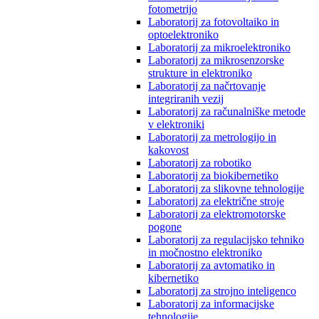
fotometrijo
Laboratorij za fotovoltaiko in
optoelektroniko
Laboratorij za mikroelektroniko
Laboratorij za mikrosenzorske
strukture in elektroniko
Laboratorij za načrtovanje
integriranih vezij
Laboratorij za računalniške metode
v elektroniki
Laboratorij za metrologijo in
kakovost
Laboratorij za robotiko
Laboratorij za biokibernetiko
Laboratorij za slikovne tehnologije
Laboratorij za električne stroje
Laboratorij za elektromotorske
pogone
Laboratorij za regulacijsko tehniko
in močnostno elektroniko
Laboratorij za avtomatiko in
kibernetiko
Laboratorij za strojno inteligenco
Laboratorij za informacijske
tehnologije