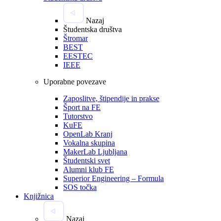
Nazaj
Študentska društva
Štromar
BEST
EESTEC
IEEE
Uporabne povezave
Zaposlitve, štipendije in prakse
Šport na FE
Tutorstvo
KuFE
OpenLab Kranj
Vokalna skupina
MakerLab Ljubljana
Študentski svet
Alumni klub FE
Superior Engineering – Formula
SOS točka
Knjižnica
Nazaj