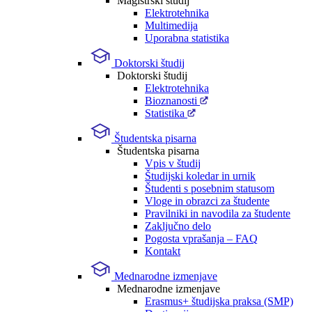
Magistrski študij
Elektrotehnika
Multimedija
Uporabna statistika
Doktorski študij
Doktorski študij
Elektrotehnika
Bioznanosti
Statistika
Študentska pisarna
Študentska pisarna
Vpis v študij
Študijski koledar in urnik
Študenti s posebnim statusom
Vloge in obrazci za študente
Pravilniki in navodila za študente
Zaključno delo
Pogosta vprašanja – FAQ
Kontakt
Mednarodne izmenjave
Mednarodne izmenjave
Erasmus+ študijska praksa (SMP)