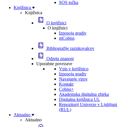
SOS točka
Knjižnica
Knjižnica
O knjižnici
O knjižnici
Izposoja gradiv
mCobiss
Bibliografije raziskovalcev
Odprta znanost
Uporabne povezave
Vpis v knjižnico
Izposoja gradiv
Navajanje virov
Kontakt
Cobiss+
Akademska digitalna zbirka
Digitalna knjižnica UL
Repozitorij Univerze v Ljubljani
(RUL)
Aktualno
Aktualno