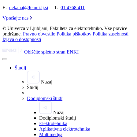
E:
dekanat@fe.uni-lj.si
T:
01 4768 411
Vprašajte nas
© Univerza v Ljubljani, Fakulteta za elektrotehniko. Vse pravice
pridržane.
Pravno obvestilo
Politika piškotkov
Politika zasebnosti
Izjava o dostopnosti
Obiščite spletno stran ENKI
Študij
Nazaj
Študij
Dodiplomski študij
Nazaj
Dodiplomski študij
Elektrotehnika
Aplikativna elektrotehnika
Multimedija