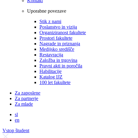
Kontakt
Uporabne povezave
Stik z nami
Poslanstvo in vizija
Organiziranost fakultete
Prostori fakultete
Nagrade in priznanja
Medijsko središče
Restavracija
Založba in trgovina
Pravni akti in poročila
Habilitacije
Katalog IJZ
100 let fakultete
Za zaposlene
Za partnerje
Za mlade
sl
en
Vstop študent