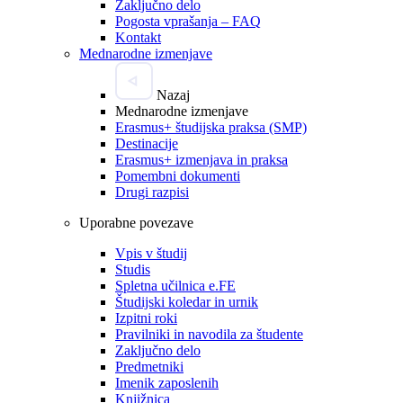
Zaključno delo
Pogosta vprašanja – FAQ
Kontakt
Mednarodne izmenjave
Nazaj
Mednarodne izmenjave
Erasmus+ študijska praksa (SMP)
Destinacije
Erasmus+ izmenjava in praksa
Pomembni dokumenti
Drugi razpisi
Uporabne povezave
Vpis v študij
Studis
Spletna učilnica e.FE
Študijski koledar in urnik
Izpitni roki
Pravilniki in navodila za študente
Zaključno delo
Predmetniki
Imenik zaposlenih
Knjižnica