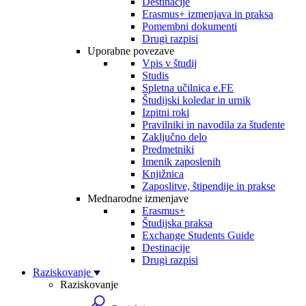
Destinacije
Erasmus+ izmenjava in praksa
Pomembni dokumenti
Drugi razpisi
Uporabne povezave
Vpis v študij
Studis
Spletna učilnica e.FE
Študijski koledar in urnik
Izpitni roki
Pravilniki in navodila za študente
Zaključno delo
Predmetniki
Imenik zaposlenih
Knjižnica
Zaposlitve, štipendije in prakse
Mednarodne izmenjave
Erasmus+
Študijska praksa
Exchange Students Guide
Destinacije
Drugi razpisi
Raziskovanje
Raziskovanje