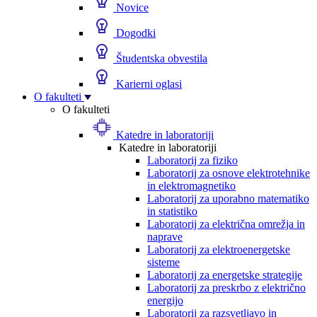
Novice
Dogodki
Študentska obvestila
Karierni oglasi
O fakulteti
O fakulteti
Katedre in laboratoriji
Katedre in laboratoriji
Laboratorij za fiziko
Laboratorij za osnove elektrotehnike
in elektromagnetiko
Laboratorij za uporabno matematiko
in statistiko
Laboratorij za električna omrežja in
naprave
Laboratorij za elektroenergetske
sisteme
Laboratorij za energetske strategije
Laboratorij za preskrbo z električno
energijo
Laboratorij za razsvetljavo in