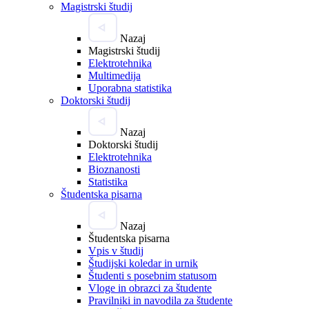
Magistrski študij
Nazaj
Magistrski študij
Elektrotehnika
Multimedija
Uporabna statistika
Doktorski študij
Nazaj
Doktorski študij
Elektrotehnika
Bioznanosti
Statistika
Študentska pisarna
Nazaj
Študentska pisarna
Vpis v študij
Študijski koledar in urnik
Študenti s posebnim statusom
Vloge in obrazci za študente
Pravilniki in navodila za študente