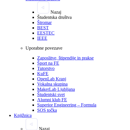
Nazaj
Študentska društva
Štromar
BEST
EESTEC
IEEE
Uporabne povezave
Zaposlitve, štipendije in prakse
Šport na FE
Tutorstvo
KuFE
OpenLab Kranj
Vokalna skupina
MakerLab Ljubljana
Študentski svet
Alumni klub FE
Superior Engineering – Formula
SOS točka
Knjižnica
Nazaj