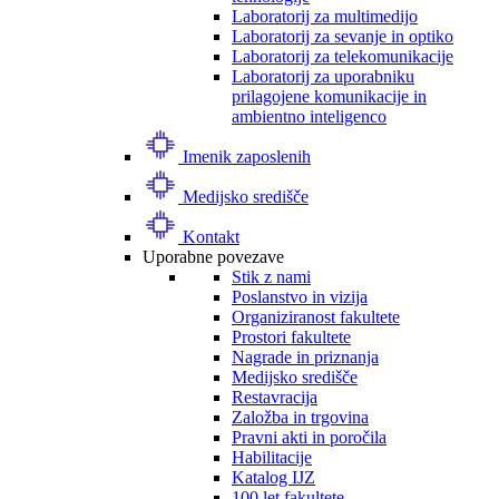
Laboratorij za multimedijo
Laboratorij za sevanje in optiko
Laboratorij za telekomunikacije
Laboratorij za uporabniku
prilagojene komunikacije in
ambientno inteligenco
Imenik zaposlenih
Medijsko središče
Kontakt
Uporabne povezave
Stik z nami
Poslanstvo in vizija
Organiziranost fakultete
Prostori fakultete
Nagrade in priznanja
Medijsko središče
Restavracija
Založba in trgovina
Pravni akti in poročila
Habilitacije
Katalog IJZ
100 let fakultete