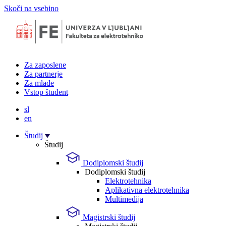
Skoči na vsebino
Za zaposlene
Za partnerje
Za mlade
Vstop študent
sl
en
Študij
Študij
Dodiplomski študij
Dodiplomski študij
Elektrotehnika
Aplikativna elektrotehnika
Multimedija
Magistrski študij