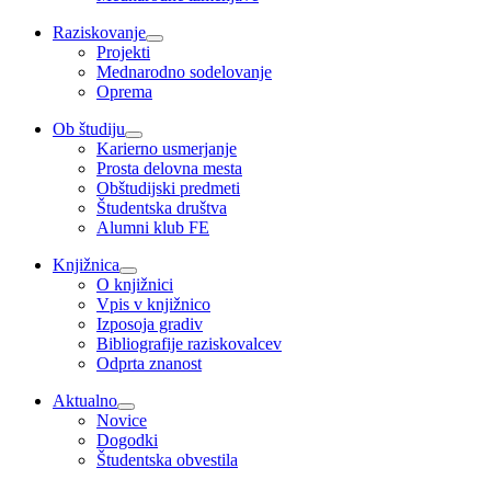
Raziskovanje
Projekti
Mednarodno sodelovanje
Oprema
Ob študiju
Karierno usmerjanje
Prosta delovna mesta
Obštudijski predmeti
Študentska društva
Alumni klub FE
Knjižnica
O knjižnici
Vpis v knjižnico
Izposoja gradiv
Bibliografije raziskovalcev
Odprta znanost
Aktualno
Novice
Dogodki
Študentska obvestila