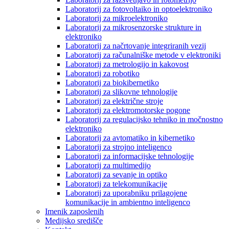
Laboratorij za fotovoltaiko in optoelektroniko
Laboratorij za mikroelektroniko
Laboratorij za mikrosenzorske strukture in
elektroniko
Laboratorij za načrtovanje integriranih vezij
Laboratorij za računalniške metode v elektroniki
Laboratorij za metrologijo in kakovost
Laboratorij za robotiko
Laboratorij za biokibernetiko
Laboratorij za slikovne tehnologije
Laboratorij za električne stroje
Laboratorij za elektromotorske pogone
Laboratorij za regulacijsko tehniko in močnostno
elektroniko
Laboratorij za avtomatiko in kibernetiko
Laboratorij za strojno inteligenco
Laboratorij za informacijske tehnologije
Laboratorij za multimedijo
Laboratorij za sevanje in optiko
Laboratorij za telekomunikacije
Laboratorij za uporabniku prilagojene
komunikacije in ambientno inteligenco
Imenik zaposlenih
Medijsko središče