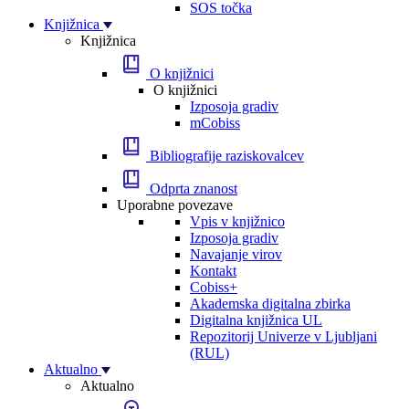
SOS točka
Knjižnica
Knjižnica
O knjižnici
O knjižnici
Izposoja gradiv
mCobiss
Bibliografije raziskovalcev
Odprta znanost
Uporabne povezave
Vpis v knjižnico
Izposoja gradiv
Navajanje virov
Kontakt
Cobiss+
Akademska digitalna zbirka
Digitalna knjižnica UL
Repozitorij Univerze v Ljubljani
(RUL)
Aktualno
Aktualno