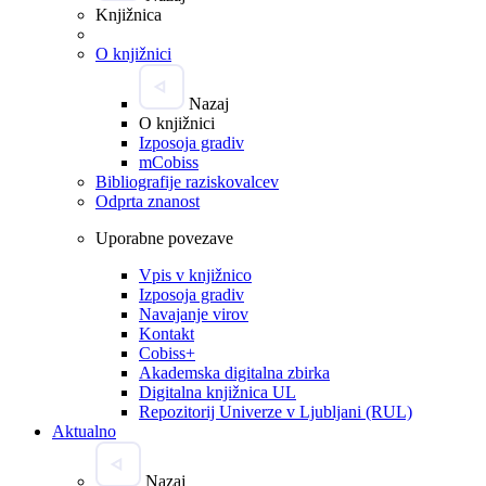
Knjižnica
O knjižnici
Nazaj
O knjižnici
Izposoja gradiv
mCobiss
Bibliografije raziskovalcev
Odprta znanost
Uporabne povezave
Vpis v knjižnico
Izposoja gradiv
Navajanje virov
Kontakt
Cobiss+
Akademska digitalna zbirka
Digitalna knjižnica UL
Repozitorij Univerze v Ljubljani (RUL)
Aktualno
Nazaj