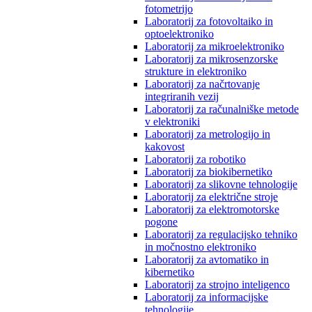
fotometrijo
Laboratorij za fotovoltaiko in
optoelektroniko
Laboratorij za mikroelektroniko
Laboratorij za mikrosenzorske
strukture in elektroniko
Laboratorij za načrtovanje
integriranih vezij
Laboratorij za računalniške metode
v elektroniki
Laboratorij za metrologijo in
kakovost
Laboratorij za robotiko
Laboratorij za biokibernetiko
Laboratorij za slikovne tehnologije
Laboratorij za električne stroje
Laboratorij za elektromotorske
pogone
Laboratorij za regulacijsko tehniko
in močnostno elektroniko
Laboratorij za avtomatiko in
kibernetiko
Laboratorij za strojno inteligenco
Laboratorij za informacijske
tehnologije