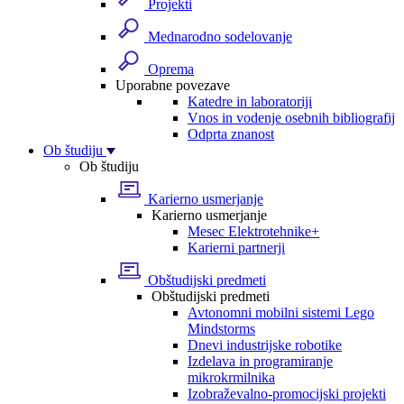
Projekti
Mednarodno sodelovanje
Oprema
Uporabne povezave
Katedre in laboratoriji
Vnos in vodenje osebnih bibliografij
Odprta znanost
Ob študiju
Ob študiju
Karierno usmerjanje
Karierno usmerjanje
Mesec Elektrotehnike+
Karierni partnerji
Obštudijski predmeti
Obštudijski predmeti
Avtonomni mobilni sistemi Lego
Mindstorms
Dnevi industrijske robotike
Izdelava in programiranje
mikrokrmilnika
Izobraževalno-promocijski projekti