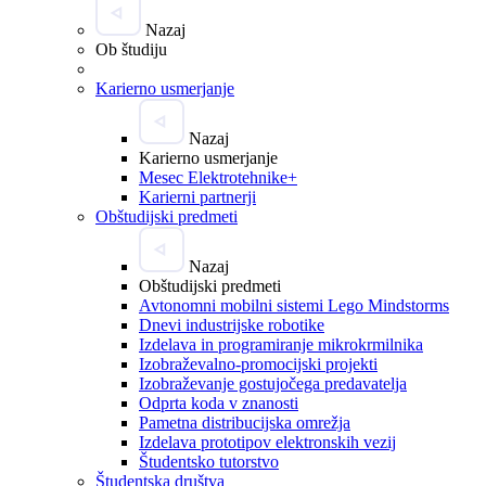
Nazaj
Ob študiju
Karierno usmerjanje
Nazaj
Karierno usmerjanje
Mesec Elektrotehnike+
Karierni partnerji
Obštudijski predmeti
Nazaj
Obštudijski predmeti
Avtonomni mobilni sistemi Lego Mindstorms
Dnevi industrijske robotike
Izdelava in programiranje mikrokrmilnika
Izobraževalno-promocijski projekti
Izobraževanje gostujočega predavatelja
Odprta koda v znanosti
Pametna distribucijska omrežja
Izdelava prototipov elektronskih vezij
Študentsko tutorstvo
Študentska društva