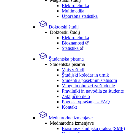
Magistrski študij
Elektrotehnika
Multimedija
Uporabna statistika
Doktorski študij
Doktorski študij
Elektrotehnika
Bioznanosti
Statistika
Študentska pisarna
Študentska pisarna
Vpis v študij
Študijski koledar in urnik
Študenti s posebnim statusom
Vloge in obrazci za študente
Pravilniki in navodila za študente
Zaključno delo
Pogosta vprašanja – FAQ
Kontakt
Mednarodne izmenjave
Mednarodne izmenjave
Erasmus+ študijska praksa (SMP)