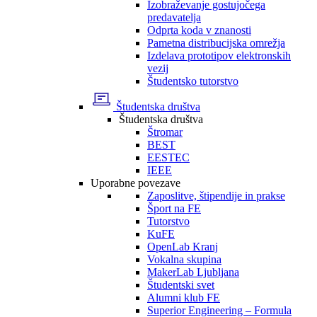
Izobraževanje gostujočega
predavatelja
Odprta koda v znanosti
Pametna distribucijska omrežja
Izdelava prototipov elektronskih
vezij
Študentsko tutorstvo
Študentska društva
Študentska društva
Štromar
BEST
EESTEC
IEEE
Uporabne povezave
Zaposlitve, štipendije in prakse
Šport na FE
Tutorstvo
KuFE
OpenLab Kranj
Vokalna skupina
MakerLab Ljubljana
Študentski svet
Alumni klub FE
Superior Engineering – Formula