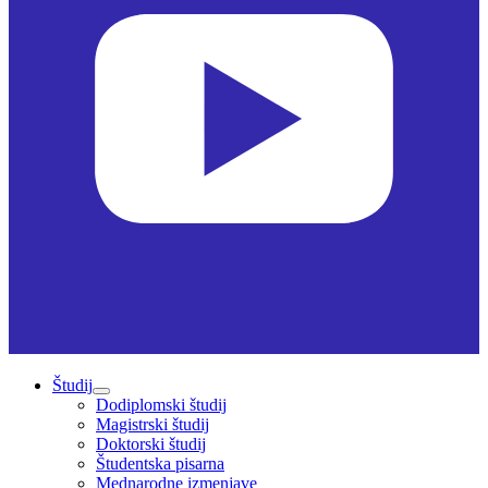
Študij
Dodiplomski študij
Magistrski študij
Doktorski študij
Študentska pisarna
Mednarodne izmenjave