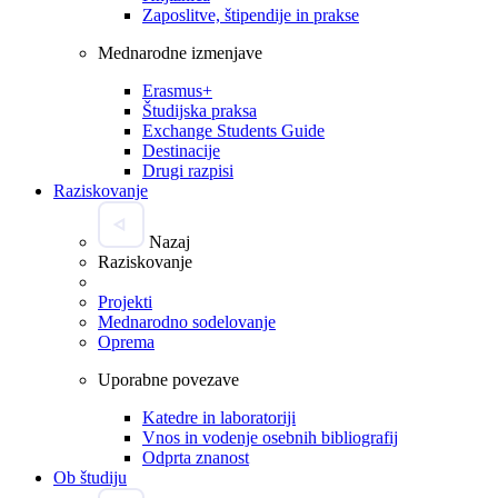
Zaposlitve, štipendije in prakse
Mednarodne izmenjave
Erasmus+
Študijska praksa
Exchange Students Guide
Destinacije
Drugi razpisi
Raziskovanje
Nazaj
Raziskovanje
Projekti
Mednarodno sodelovanje
Oprema
Uporabne povezave
Katedre in laboratoriji
Vnos in vodenje osebnih bibliografij
Odprta znanost
Ob študiju