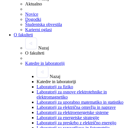
Aktualno
Novice
Dogodki
Študentska obvestila
Karierni oglasi
O fakulteti
Nazaj
O fakulteti
Katedre in laboratoriji
Nazaj
Katedre in laboratoriji
Laboratorij za fiziko
Laboratorij za osnove elektrotehnike in
elektromagnetiko
Laboratorij za uporabno matematiko in statistiko
Laboratorij za električna omrežja in naprave
Laboratorij za elektroenergetske sisteme
Laboratorij za energetske strategije
Laboratorij za preskrbo z električno energijo
Laboratorij za razsvetljavo in fotometrijo