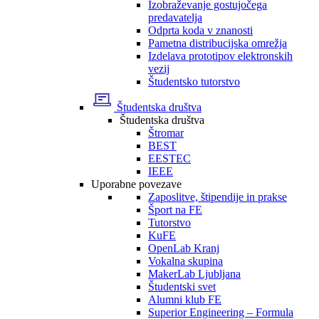
Izobraževanje gostujočega
predavatelja
Odprta koda v znanosti
Pametna distribucijska omrežja
Izdelava prototipov elektronskih
vezij
Študentsko tutorstvo
Študentska društva
Študentska društva
Štromar
BEST
EESTEC
IEEE
Uporabne povezave
Zaposlitve, štipendije in prakse
Šport na FE
Tutorstvo
KuFE
OpenLab Kranj
Vokalna skupina
MakerLab Ljubljana
Študentski svet
Alumni klub FE
Superior Engineering – Formula