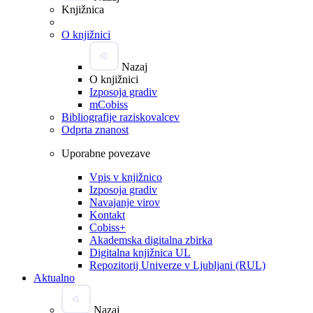
Knjižnica
O knjižnici
Nazaj
O knjižnici
Izposoja gradiv
mCobiss
Bibliografije raziskovalcev
Odprta znanost
Uporabne povezave
Vpis v knjižnico
Izposoja gradiv
Navajanje virov
Kontakt
Cobiss+
Akademska digitalna zbirka
Digitalna knjižnica UL
Repozitorij Univerze v Ljubljani (RUL)
Aktualno
Nazaj