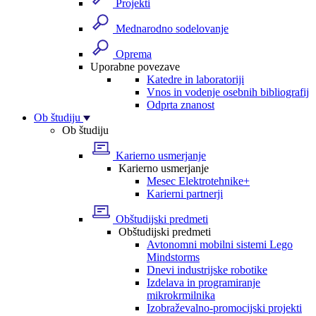
Projekti
Mednarodno sodelovanje
Oprema
Uporabne povezave
Katedre in laboratoriji
Vnos in vodenje osebnih bibliografij
Odprta znanost
Ob študiju
Ob študiju
Karierno usmerjanje
Karierno usmerjanje
Mesec Elektrotehnike+
Karierni partnerji
Obštudijski predmeti
Obštudijski predmeti
Avtonomni mobilni sistemi Lego
Mindstorms
Dnevi industrijske robotike
Izdelava in programiranje
mikrokrmilnika
Izobraževalno-promocijski projekti