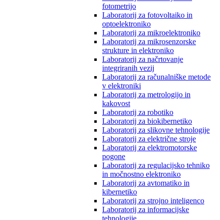
fotometrijo
Laboratorij za fotovoltaiko in
optoelektroniko
Laboratorij za mikroelektroniko
Laboratorij za mikrosenzorske
strukture in elektroniko
Laboratorij za načrtovanje
integriranih vezij
Laboratorij za računalniške metode
v elektroniki
Laboratorij za metrologijo in
kakovost
Laboratorij za robotiko
Laboratorij za biokibernetiko
Laboratorij za slikovne tehnologije
Laboratorij za električne stroje
Laboratorij za elektromotorske
pogone
Laboratorij za regulacijsko tehniko
in močnostno elektroniko
Laboratorij za avtomatiko in
kibernetiko
Laboratorij za strojno inteligenco
Laboratorij za informacijske
tehnologije