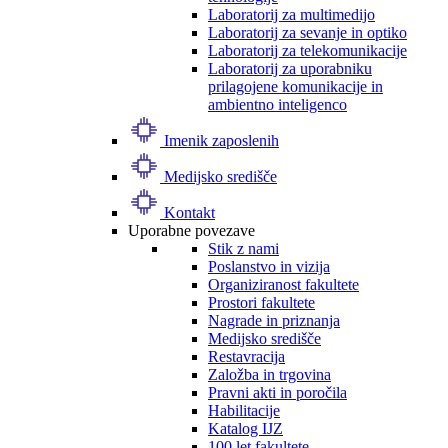
Laboratorij za multimedijo
Laboratorij za sevanje in optiko
Laboratorij za telekomunikacije
Laboratorij za uporabniku
prilagojene komunikacije in
ambientno inteligenco
Imenik zaposlenih
Medijsko središče
Kontakt
Uporabne povezave
Stik z nami
Poslanstvo in vizija
Organiziranost fakultete
Prostori fakultete
Nagrade in priznanja
Medijsko središče
Restavracija
Založba in trgovina
Pravni akti in poročila
Habilitacije
Katalog IJZ
100 let fakultete