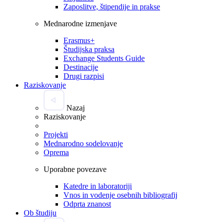
Zaposlitve, štipendije in prakse
Mednarodne izmenjave
Erasmus+
Študijska praksa
Exchange Students Guide
Destinacije
Drugi razpisi
Raziskovanje
Nazaj
Raziskovanje
Projekti
Mednarodno sodelovanje
Oprema
Uporabne povezave
Katedre in laboratoriji
Vnos in vodenje osebnih bibliografij
Odprta znanost
Ob študiju