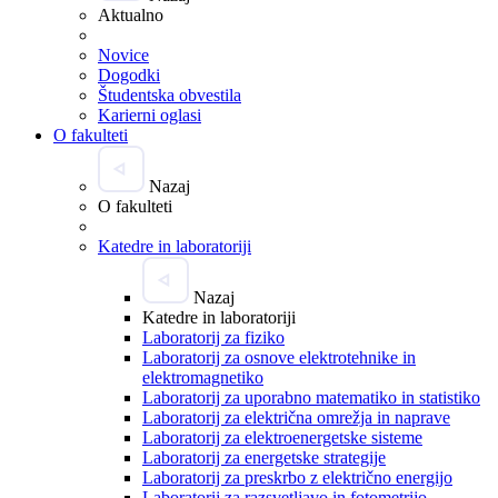
Aktualno
Novice
Dogodki
Študentska obvestila
Karierni oglasi
O fakulteti
Nazaj
O fakulteti
Katedre in laboratoriji
Nazaj
Katedre in laboratoriji
Laboratorij za fiziko
Laboratorij za osnove elektrotehnike in
elektromagnetiko
Laboratorij za uporabno matematiko in statistiko
Laboratorij za električna omrežja in naprave
Laboratorij za elektroenergetske sisteme
Laboratorij za energetske strategije
Laboratorij za preskrbo z električno energijo
Laboratorij za razsvetljavo in fotometrijo