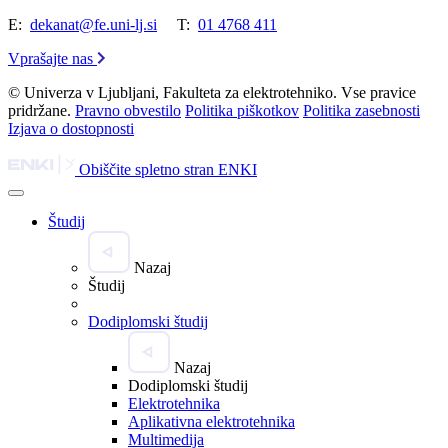
E:
dekanat@fe.uni-lj.si
T:
01 4768 411
Vprašajte nas
© Univerza v Ljubljani, Fakulteta za elektrotehniko. Vse pravice
pridržane.
Pravno obvestilo
Politika piškotkov
Politika zasebnosti
Izjava o dostopnosti
Obiščite spletno stran ENKI
Študij
Nazaj
Študij
Dodiplomski študij
Nazaj
Dodiplomski študij
Elektrotehnika
Aplikativna elektrotehnika
Multimedija