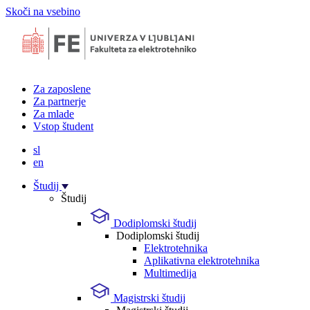
Skoči na vsebino
Za zaposlene
Za partnerje
Za mlade
Vstop študent
sl
en
Študij
Študij
Dodiplomski študij
Dodiplomski študij
Elektrotehnika
Aplikativna elektrotehnika
Multimedija
Magistrski študij