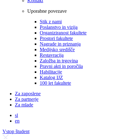
Kontakt
Uporabne povezave
Stik z nami
Poslanstvo in vizija
Organiziranost fakultete
Prostori fakultete
Nagrade in priznanja
Medijsko središče
Restavracija
Založba in trgovina
Pravni akti in poročila
Habilitacije
Katalog IJZ
100 let fakultete
Za zaposlene
Za partnerje
Za mlade
sl
en
Vstop študent