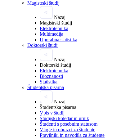
Magistrski študij
Nazaj
Magistrski študij
Elektrotehnika
Multimedija
Uporabna statistika
Doktorski študij
Nazaj
Doktorski študij
Elektrotehnika
Bioznanosti
Statistika
Študentska pisarna
Nazaj
Študentska pisarna
Vpis v študij
Študijski koledar in urnik
Študenti s posebnim statusom
Vloge in obrazci za študente
Pravilniki in navodila za študente