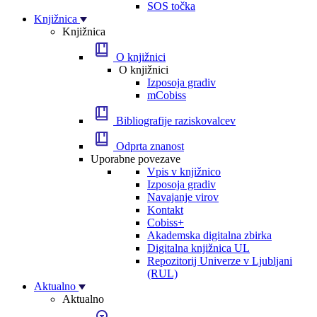
SOS točka
Knjižnica
Knjižnica
O knjižnici
O knjižnici
Izposoja gradiv
mCobiss
Bibliografije raziskovalcev
Odprta znanost
Uporabne povezave
Vpis v knjižnico
Izposoja gradiv
Navajanje virov
Kontakt
Cobiss+
Akademska digitalna zbirka
Digitalna knjižnica UL
Repozitorij Univerze v Ljubljani
(RUL)
Aktualno
Aktualno