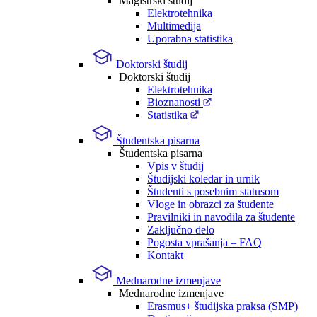
Magistrski študij
Elektrotehnika
Multimedija
Uporabna statistika
Doktorski študij
Doktorski študij
Elektrotehnika
Bioznanosti
Statistika
Študentska pisarna
Študentska pisarna
Vpis v študij
Študijski koledar in urnik
Študenti s posebnim statusom
Vloge in obrazci za študente
Pravilniki in navodila za študente
Zaključno delo
Pogosta vprašanja – FAQ
Kontakt
Mednarodne izmenjave
Mednarodne izmenjave
Erasmus+ študijska praksa (SMP)