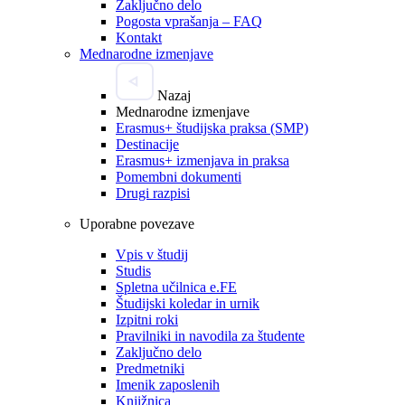
Zaključno delo
Pogosta vprašanja – FAQ
Kontakt
Mednarodne izmenjave
Nazaj
Mednarodne izmenjave
Erasmus+ študijska praksa (SMP)
Destinacije
Erasmus+ izmenjava in praksa
Pomembni dokumenti
Drugi razpisi
Uporabne povezave
Vpis v študij
Studis
Spletna učilnica e.FE
Študijski koledar in urnik
Izpitni roki
Pravilniki in navodila za študente
Zaključno delo
Predmetniki
Imenik zaposlenih
Knjižnica