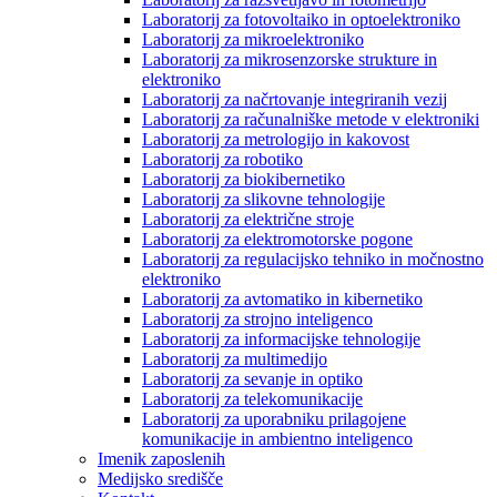
Laboratorij za fotovoltaiko in optoelektroniko
Laboratorij za mikroelektroniko
Laboratorij za mikrosenzorske strukture in
elektroniko
Laboratorij za načrtovanje integriranih vezij
Laboratorij za računalniške metode v elektroniki
Laboratorij za metrologijo in kakovost
Laboratorij za robotiko
Laboratorij za biokibernetiko
Laboratorij za slikovne tehnologije
Laboratorij za električne stroje
Laboratorij za elektromotorske pogone
Laboratorij za regulacijsko tehniko in močnostno
elektroniko
Laboratorij za avtomatiko in kibernetiko
Laboratorij za strojno inteligenco
Laboratorij za informacijske tehnologije
Laboratorij za multimedijo
Laboratorij za sevanje in optiko
Laboratorij za telekomunikacije
Laboratorij za uporabniku prilagojene
komunikacije in ambientno inteligenco
Imenik zaposlenih
Medijsko središče