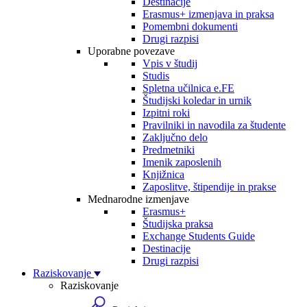
Destinacije
Erasmus+ izmenjava in praksa
Pomembni dokumenti
Drugi razpisi
Uporabne povezave
Vpis v študij
Studis
Spletna učilnica e.FE
Študijski koledar in urnik
Izpitni roki
Pravilniki in navodila za študente
Zaključno delo
Predmetniki
Imenik zaposlenih
Knjižnica
Zaposlitve, štipendije in prakse
Mednarodne izmenjave
Erasmus+
Študijska praksa
Exchange Students Guide
Destinacije
Drugi razpisi
Raziskovanje
Raziskovanje