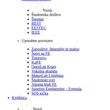
Nazaj
Študentska društva
Štromar
BEST
EESTEC
IEEE
Uporabne povezave
Zaposlitve, štipendije in prakse
Šport na FE
Tutorstvo
KuFE
OpenLab Kranj
Vokalna skupina
MakerLab Ljubljana
Študentski svet
Alumni klub FE
Superior Engineering – Formula
SOS točka
Knjižnica
Nazaj