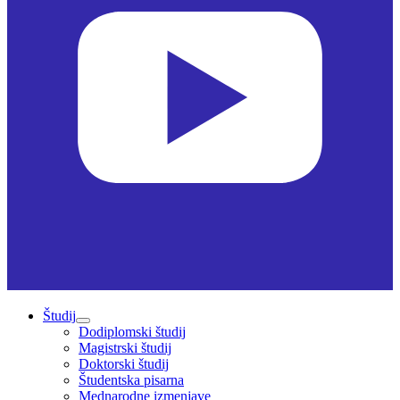
Študij
Dodiplomski študij
Magistrski študij
Doktorski študij
Študentska pisarna
Mednarodne izmenjave