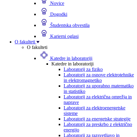
Novice
Dogodki
Študentska obvestila
Karierni oglasi
O fakulteti
O fakulteti
Katedre in laboratoriji
Katedre in laboratoriji
Laboratorij za fiziko
Laboratorij za osnove elektrotehnike
in elektromagnetiko
Laboratorij za uporabno matematiko
in statistiko
Laboratorij za električna omrežja in
naprave
Laboratorij za elektroenergetske
sisteme
Laboratorij za energetske strategije
Laboratorij za preskrbo z električno
energijo
Laboratorij za razsvetljavo in