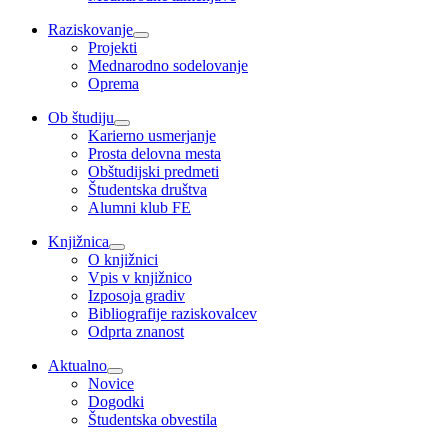
Raziskovanje
Projekti
Mednarodno sodelovanje
Oprema
Ob študiju
Karierno usmerjanje
Prosta delovna mesta
Obštudijski predmeti
Študentska društva
Alumni klub FE
Knjižnica
O knjižnici
Vpis v knjižnico
Izposoja gradiv
Bibliografije raziskovalcev
Odprta znanost
Aktualno
Novice
Dogodki
Študentska obvestila