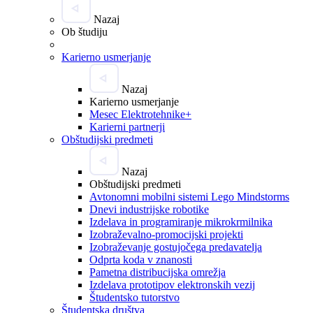
Nazaj
Ob študiju
Karierno usmerjanje
Nazaj
Karierno usmerjanje
Mesec Elektrotehnike+
Karierni partnerji
Obštudijski predmeti
Nazaj
Obštudijski predmeti
Avtonomni mobilni sistemi Lego Mindstorms
Dnevi industrijske robotike
Izdelava in programiranje mikrokrmilnika
Izobraževalno-promocijski projekti
Izobraževanje gostujočega predavatelja
Odprta koda v znanosti
Pametna distribucijska omrežja
Izdelava prototipov elektronskih vezij
Študentsko tutorstvo
Študentska društva