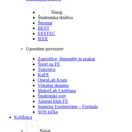
Nazaj
Študentska društva
Štromar
BEST
EESTEC
IEEE
Uporabne povezave
Zaposlitve, štipendije in prakse
Šport na FE
Tutorstvo
KuFE
OpenLab Kranj
Vokalna skupina
MakerLab Ljubljana
Študentski svet
Alumni klub FE
Superior Engineering – Formula
SOS točka
Knjižnica
Nazaj