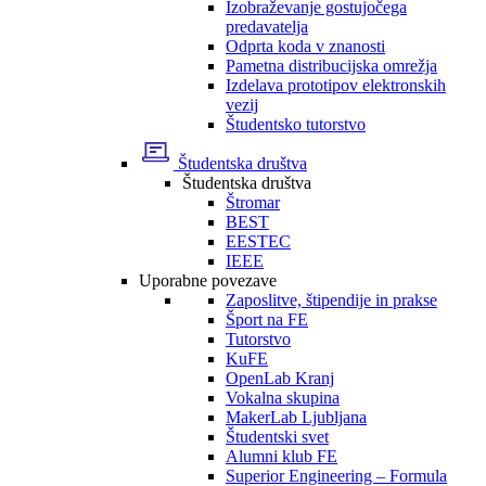
Izobraževanje gostujočega
predavatelja
Odprta koda v znanosti
Pametna distribucijska omrežja
Izdelava prototipov elektronskih
vezij
Študentsko tutorstvo
Študentska društva
Študentska društva
Štromar
BEST
EESTEC
IEEE
Uporabne povezave
Zaposlitve, štipendije in prakse
Šport na FE
Tutorstvo
KuFE
OpenLab Kranj
Vokalna skupina
MakerLab Ljubljana
Študentski svet
Alumni klub FE
Superior Engineering – Formula