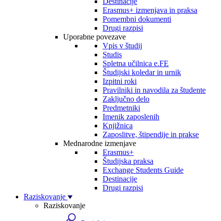
Destinacije
Erasmus+ izmenjava in praksa
Pomembni dokumenti
Drugi razpisi
Uporabne povezave
Vpis v študij
Studis
Spletna učilnica e.FE
Študijski koledar in urnik
Izpitni roki
Pravilniki in navodila za študente
Zaključno delo
Predmetniki
Imenik zaposlenih
Knjižnica
Zaposlitve, štipendije in prakse
Mednarodne izmenjave
Erasmus+
Študijska praksa
Exchange Students Guide
Destinacije
Drugi razpisi
Raziskovanje
Raziskovanje