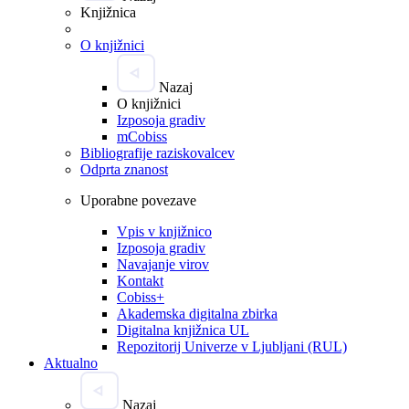
Knjižnica
O knjižnici
Nazaj
O knjižnici
Izposoja gradiv
mCobiss
Bibliografije raziskovalcev
Odprta znanost
Uporabne povezave
Vpis v knjižnico
Izposoja gradiv
Navajanje virov
Kontakt
Cobiss+
Akademska digitalna zbirka
Digitalna knjižnica UL
Repozitorij Univerze v Ljubljani (RUL)
Aktualno
Nazaj