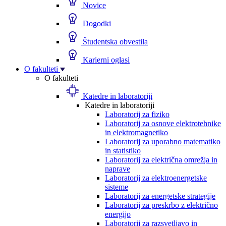
Novice
Dogodki
Študentska obvestila
Karierni oglasi
O fakulteti
O fakulteti
Katedre in laboratoriji
Katedre in laboratoriji
Laboratorij za fiziko
Laboratorij za osnove elektrotehnike
in elektromagnetiko
Laboratorij za uporabno matematiko
in statistiko
Laboratorij za električna omrežja in
naprave
Laboratorij za elektroenergetske
sisteme
Laboratorij za energetske strategije
Laboratorij za preskrbo z električno
energijo
Laboratorij za razsvetljavo in