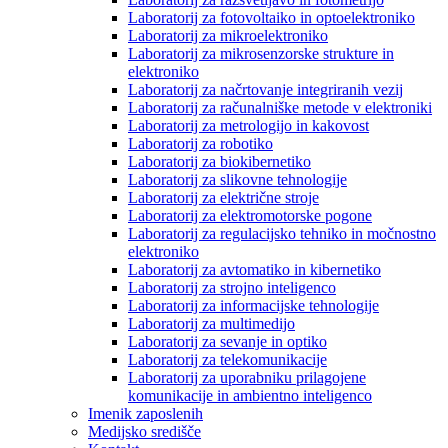
Laboratorij za fotovoltaiko in optoelektroniko
Laboratorij za mikroelektroniko
Laboratorij za mikrosenzorske strukture in
elektroniko
Laboratorij za načrtovanje integriranih vezij
Laboratorij za računalniške metode v elektroniki
Laboratorij za metrologijo in kakovost
Laboratorij za robotiko
Laboratorij za biokibernetiko
Laboratorij za slikovne tehnologije
Laboratorij za električne stroje
Laboratorij za elektromotorske pogone
Laboratorij za regulacijsko tehniko in močnostno
elektroniko
Laboratorij za avtomatiko in kibernetiko
Laboratorij za strojno inteligenco
Laboratorij za informacijske tehnologije
Laboratorij za multimedijo
Laboratorij za sevanje in optiko
Laboratorij za telekomunikacije
Laboratorij za uporabniku prilagojene
komunikacije in ambientno inteligenco
Imenik zaposlenih
Medijsko središče