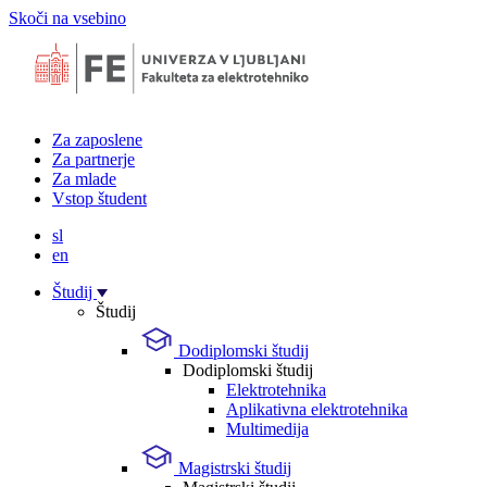
Skoči na vsebino
Za zaposlene
Za partnerje
Za mlade
Vstop študent
sl
en
Študij
Študij
Dodiplomski študij
Dodiplomski študij
Elektrotehnika
Aplikativna elektrotehnika
Multimedija
Magistrski študij