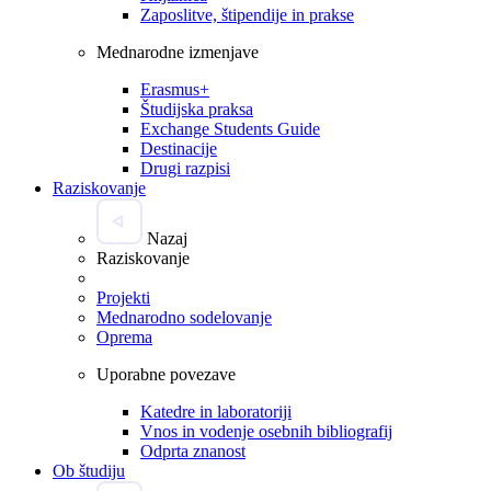
Zaposlitve, štipendije in prakse
Mednarodne izmenjave
Erasmus+
Študijska praksa
Exchange Students Guide
Destinacije
Drugi razpisi
Raziskovanje
Nazaj
Raziskovanje
Projekti
Mednarodno sodelovanje
Oprema
Uporabne povezave
Katedre in laboratoriji
Vnos in vodenje osebnih bibliografij
Odprta znanost
Ob študiju