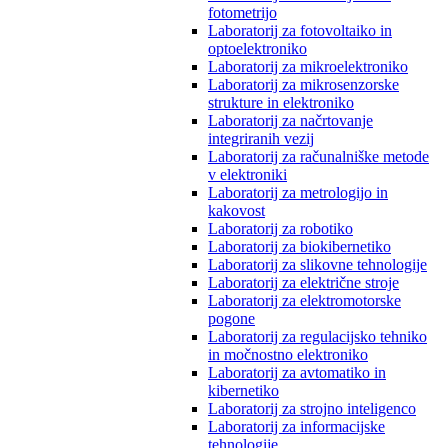
fotometrijo
Laboratorij za fotovoltaiko in
optoelektroniko
Laboratorij za mikroelektroniko
Laboratorij za mikrosenzorske
strukture in elektroniko
Laboratorij za načrtovanje
integriranih vezij
Laboratorij za računalniške metode
v elektroniki
Laboratorij za metrologijo in
kakovost
Laboratorij za robotiko
Laboratorij za biokibernetiko
Laboratorij za slikovne tehnologije
Laboratorij za električne stroje
Laboratorij za elektromotorske
pogone
Laboratorij za regulacijsko tehniko
in močnostno elektroniko
Laboratorij za avtomatiko in
kibernetiko
Laboratorij za strojno inteligenco
Laboratorij za informacijske
tehnologije