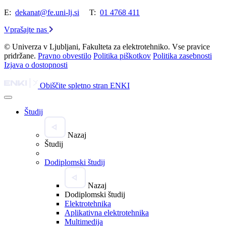
E:
dekanat@fe.uni-lj.si
T:
01 4768 411
Vprašajte nas
© Univerza v Ljubljani, Fakulteta za elektrotehniko. Vse pravice
pridržane.
Pravno obvestilo
Politika piškotkov
Politika zasebnosti
Izjava o dostopnosti
Obiščite spletno stran ENKI
Študij
Nazaj
Študij
Dodiplomski študij
Nazaj
Dodiplomski študij
Elektrotehnika
Aplikativna elektrotehnika
Multimedija