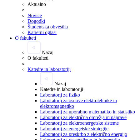
Aktualno
Novice
Dogodki
Študentska obvestila
Karierni oglasi
O fakulteti
Nazaj
O fakulteti
Katedre in laboratoriji
Nazaj
Katedre in laboratoriji
Laboratorij za fiziko
Laboratorij za osnove elektrotehnike in
elektromagnetiko
Laboratorij za uporabno matematiko in statistiko
Laboratorij za električna omrežja in naprave
Laboratorij za elektroenergetske sisteme
Laboratorij za energetske strategije
Laboratorij za preskrbo z električno energijo
Laboratorij za razsvetljavo in fotometrijo