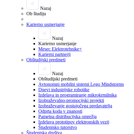
Nazaj
Ob študiju
Karierno usmerjanje
Nazaj
Karierno usmerjanje
Mesec Elektrotehnike+
Karierni partnerji
Obštudijski predmeti
Nazaj
Obštudijski predmeti
Avtonomni mobilni sistemi Lego Mindstorms
Dnevi industrijske robotike
Izdelava in programiranje mikrokrmilnika
Izobraževalno-promocijski projekti
Izobraževanje gostujočega predavatelja
Odprta koda v znanosti
Pametna distribucijska omrežja
Izdelava prototipov elektronskih vezij
Študentsko tutorstvo
Študentska društva