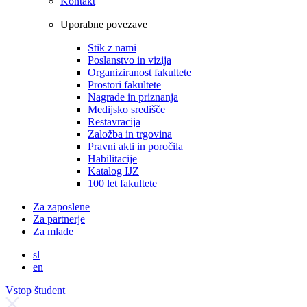
Kontakt
Uporabne povezave
Stik z nami
Poslanstvo in vizija
Organiziranost fakultete
Prostori fakultete
Nagrade in priznanja
Medijsko središče
Restavracija
Založba in trgovina
Pravni akti in poročila
Habilitacije
Katalog IJZ
100 let fakultete
Za zaposlene
Za partnerje
Za mlade
sl
en
Vstop študent