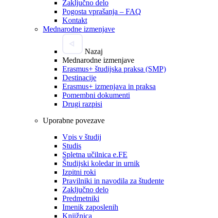
Zaključno delo
Pogosta vprašanja – FAQ
Kontakt
Mednarodne izmenjave
Nazaj
Mednarodne izmenjave
Erasmus+ študijska praksa (SMP)
Destinacije
Erasmus+ izmenjava in praksa
Pomembni dokumenti
Drugi razpisi
Uporabne povezave
Vpis v študij
Studis
Spletna učilnica e.FE
Študijski koledar in urnik
Izpitni roki
Pravilniki in navodila za študente
Zaključno delo
Predmetniki
Imenik zaposlenih
Knjižnica