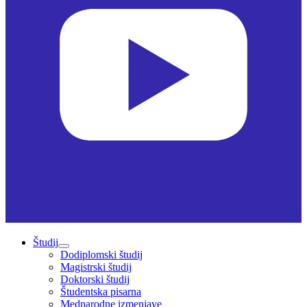
Študij
Dodiplomski študij
Magistrski študij
Doktorski študij
Študentska pisarna
Mednarodne izmenjave