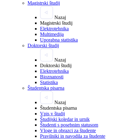
Magistrski študij
Nazaj
Magistrski študij
Elektrotehnika
Multimedija
Uporabna statistika
Doktorski študij
Nazaj
Doktorski študij
Elektrotehnika
Bioznanosti
Statistika
Študentska pisarna
Nazaj
Študentska pisarna
Vpis v študij
Študijski koledar in urnik
Študenti s posebnim statusom
Vloge in obrazci za študente
Pravilniki in navodila za študente