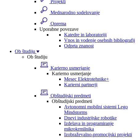
Projekti
Mednarodno sodelovanje
Oprema
Uporabne povezave
Katedre in laboratoriji
Vnos in vodenje osebnih bibliografij
Odprta znanost
Ob študiju
Ob študiju
Karierno usmerjanje
Karierno usmerjanje
Mesec Elektrotehnike+
Karierni partnerji
Obštudijski predmeti
Obštudijski predmeti
Avtonomni mobilni sistemi Lego
Mindstorms
Dnevi industrijske robotike
Izdelava in programiranje
mikrokrmilnika
Izobraževalno-promocijski projekti