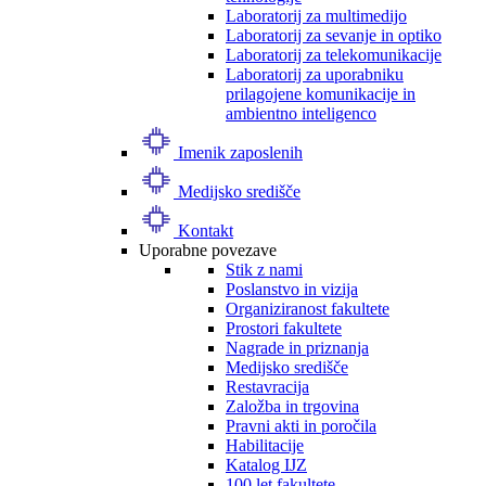
Laboratorij za multimedijo
Laboratorij za sevanje in optiko
Laboratorij za telekomunikacije
Laboratorij za uporabniku
prilagojene komunikacije in
ambientno inteligenco
Imenik zaposlenih
Medijsko središče
Kontakt
Uporabne povezave
Stik z nami
Poslanstvo in vizija
Organiziranost fakultete
Prostori fakultete
Nagrade in priznanja
Medijsko središče
Restavracija
Založba in trgovina
Pravni akti in poročila
Habilitacije
Katalog IJZ
100 let fakultete