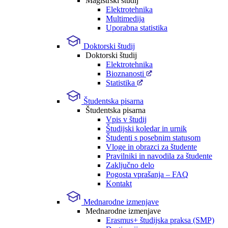
Magistrski študij
Elektrotehnika
Multimedija
Uporabna statistika
Doktorski študij
Doktorski študij
Elektrotehnika
Bioznanosti
Statistika
Študentska pisarna
Študentska pisarna
Vpis v študij
Študijski koledar in urnik
Študenti s posebnim statusom
Vloge in obrazci za študente
Pravilniki in navodila za študente
Zaključno delo
Pogosta vprašanja – FAQ
Kontakt
Mednarodne izmenjave
Mednarodne izmenjave
Erasmus+ študijska praksa (SMP)