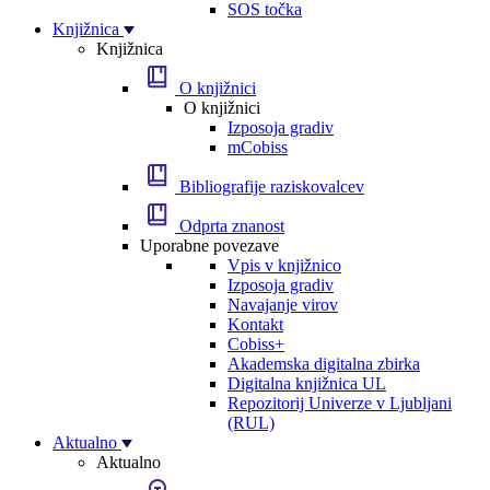
SOS točka
Knjižnica
Knjižnica
O knjižnici
O knjižnici
Izposoja gradiv
mCobiss
Bibliografije raziskovalcev
Odprta znanost
Uporabne povezave
Vpis v knjižnico
Izposoja gradiv
Navajanje virov
Kontakt
Cobiss+
Akademska digitalna zbirka
Digitalna knjižnica UL
Repozitorij Univerze v Ljubljani
(RUL)
Aktualno
Aktualno