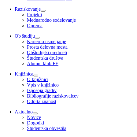
Raziskovanje
Projekti
Mednarodno sodelovanje
Oprema
Ob študiju
Karierno usmerjanje
Prosta delovna mesta
Obštudijski predmeti
Študentska društva
Alumni klub FE
Knjižnica
O knjižnici
Vpis v knjižnico
Izposoja gradiv
Bibliografije raziskovalcev
Odprta znanost
Aktualno
Novice
Dogodki
Študentska obvestila