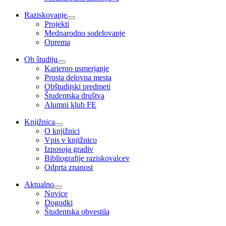
Raziskovanje
Projekti
Mednarodno sodelovanje
Oprema
Ob študiju
Karierno usmerjanje
Prosta delovna mesta
Obštudijski predmeti
Študentska društva
Alumni klub FE
Knjižnica
O knjižnici
Vpis v knjižnico
Izposoja gradiv
Bibliografije raziskovalcev
Odprta znanost
Aktualno
Novice
Dogodki
Študentska obvestila