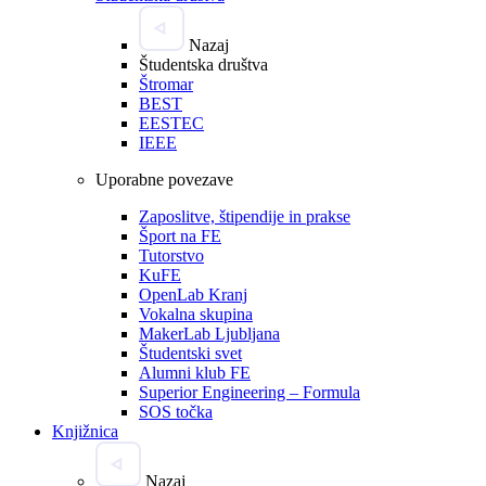
Nazaj
Študentska društva
Štromar
BEST
EESTEC
IEEE
Uporabne povezave
Zaposlitve, štipendije in prakse
Šport na FE
Tutorstvo
KuFE
OpenLab Kranj
Vokalna skupina
MakerLab Ljubljana
Študentski svet
Alumni klub FE
Superior Engineering – Formula
SOS točka
Knjižnica
Nazaj