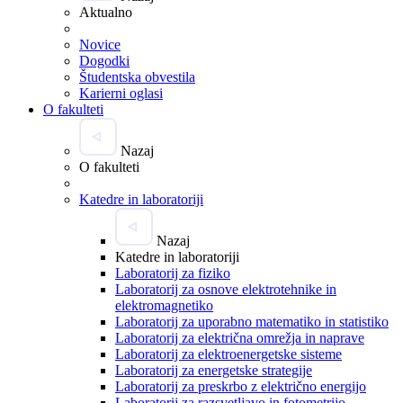
Aktualno
Novice
Dogodki
Študentska obvestila
Karierni oglasi
O fakulteti
Nazaj
O fakulteti
Katedre in laboratoriji
Nazaj
Katedre in laboratoriji
Laboratorij za fiziko
Laboratorij za osnove elektrotehnike in
elektromagnetiko
Laboratorij za uporabno matematiko in statistiko
Laboratorij za električna omrežja in naprave
Laboratorij za elektroenergetske sisteme
Laboratorij za energetske strategije
Laboratorij za preskrbo z električno energijo
Laboratorij za razsvetljavo in fotometrijo