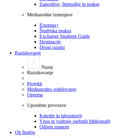
Zaposlitve, štipendije in prakse
Mednarodne izmenjave
Erasmus+
Študijska praksa
Exchange Students Guide
Destinacije
Drugi razpisi
Raziskovanje
Nazaj
Raziskovanje
Projekti
Mednarodno sodelovanje
Oprema
Uporabne povezave
Katedre in laboratoriji
Vnos in vodenje osebnih bibliografij
Odprta znanost
Ob študiju