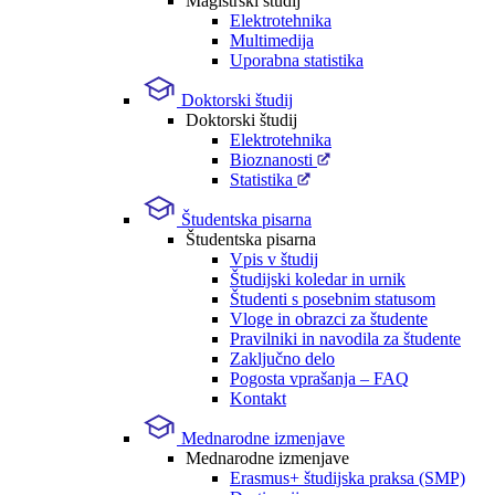
Magistrski študij
Elektrotehnika
Multimedija
Uporabna statistika
Doktorski študij
Doktorski študij
Elektrotehnika
Bioznanosti
Statistika
Študentska pisarna
Študentska pisarna
Vpis v študij
Študijski koledar in urnik
Študenti s posebnim statusom
Vloge in obrazci za študente
Pravilniki in navodila za študente
Zaključno delo
Pogosta vprašanja – FAQ
Kontakt
Mednarodne izmenjave
Mednarodne izmenjave
Erasmus+ študijska praksa (SMP)