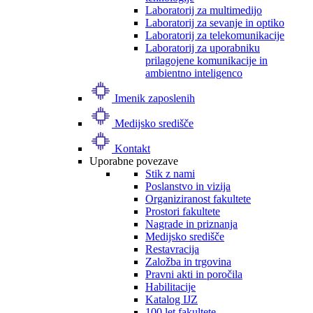
Laboratorij za multimedijo
Laboratorij za sevanje in optiko
Laboratorij za telekomunikacije
Laboratorij za uporabniku
prilagojene komunikacije in
ambientno inteligenco
Imenik zaposlenih
Medijsko središče
Kontakt
Uporabne povezave
Stik z nami
Poslanstvo in vizija
Organiziranost fakultete
Prostori fakultete
Nagrade in priznanja
Medijsko središče
Restavracija
Založba in trgovina
Pravni akti in poročila
Habilitacije
Katalog IJZ
100 let fakultete