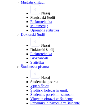
Magistrski študij
Nazaj
Magistrski študij
Elektrotehnika
Multimedija
Uporabna statistika
Doktorski študij
Nazaj
Doktorski študij
Elektrotehnika
Bioznanosti
Statistika
Študentska pisarna
Nazaj
Študentska pisarna
Vpis v študij
Študijski koledar in urnik
Študenti s posebnim statusom
Vloge in obrazci za študente
Pravilniki in navodila za študente