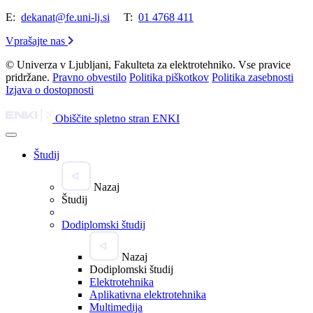
E:
dekanat@fe.uni-lj.si
T:
01 4768 411
Vprašajte nas
© Univerza v Ljubljani, Fakulteta za elektrotehniko. Vse pravice
pridržane.
Pravno obvestilo
Politika piškotkov
Politika zasebnosti
Izjava o dostopnosti
Obiščite spletno stran ENKI
Študij
Nazaj
Študij
Dodiplomski študij
Nazaj
Dodiplomski študij
Elektrotehnika
Aplikativna elektrotehnika
Multimedija