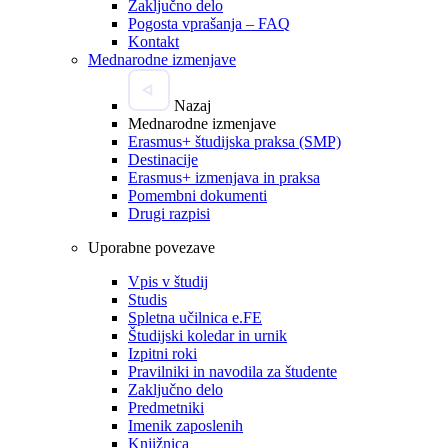
Zaključno delo
Pogosta vprašanja – FAQ
Kontakt
Mednarodne izmenjave
Nazaj
Mednarodne izmenjave
Erasmus+ študijska praksa (SMP)
Destinacije
Erasmus+ izmenjava in praksa
Pomembni dokumenti
Drugi razpisi
Uporabne povezave
Vpis v študij
Studis
Spletna učilnica e.FE
Študijski koledar in urnik
Izpitni roki
Pravilniki in navodila za študente
Zaključno delo
Predmetniki
Imenik zaposlenih
Knjižnica