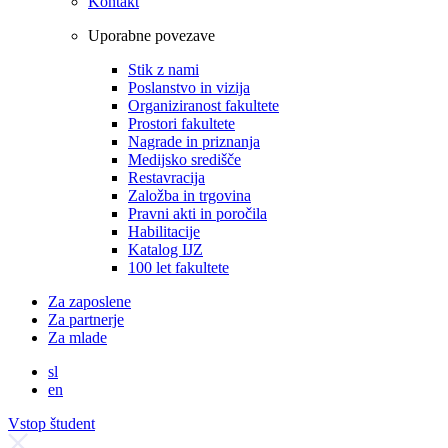
Kontakt
Uporabne povezave
Stik z nami
Poslanstvo in vizija
Organiziranost fakultete
Prostori fakultete
Nagrade in priznanja
Medijsko središče
Restavracija
Založba in trgovina
Pravni akti in poročila
Habilitacije
Katalog IJZ
100 let fakultete
Za zaposlene
Za partnerje
Za mlade
sl
en
Vstop študent