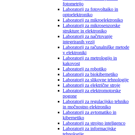
fotometrijo
Laboratorij za fotovoltaiko in
optoelektroniko
Laboratorij za mikroelektroniko
Laboratorij za mikrosenzorske
strukture in elektroniko
Laboratorij za načrtovanje
integriranih vezij
Laboratorij za računalniške metode
v elektroniki
Laboratorij za metrologijo in
kakovost
Laboratorij za robotiko
Laboratorij za biokibernetiko
Laboratorij za slikovne tehnologije
Laboratorij za električne stroje
Laboratorij za elektromotorske
pogone
Laboratorij za regulacijsko tehniko
in močnostno elektroniko
Laboratorij za avtomatiko in
kibernetiko
Laboratorij za strojno inteligenco
Laboratorij za informacijske
tehnologije