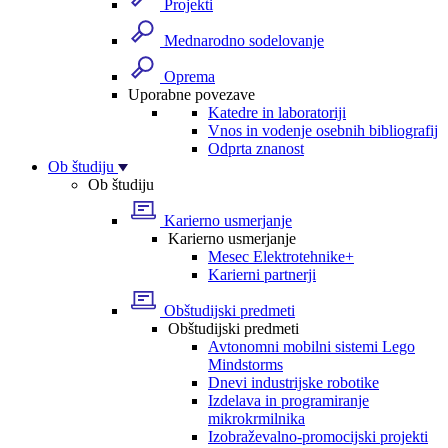
Projekti
Mednarodno sodelovanje
Oprema
Uporabne povezave
Katedre in laboratoriji
Vnos in vodenje osebnih bibliografij
Odprta znanost
Ob študiju
Ob študiju
Karierno usmerjanje
Karierno usmerjanje
Mesec Elektrotehnike+
Karierni partnerji
Obštudijski predmeti
Obštudijski predmeti
Avtonomni mobilni sistemi Lego
Mindstorms
Dnevi industrijske robotike
Izdelava in programiranje
mikrokrmilnika
Izobraževalno-promocijski projekti