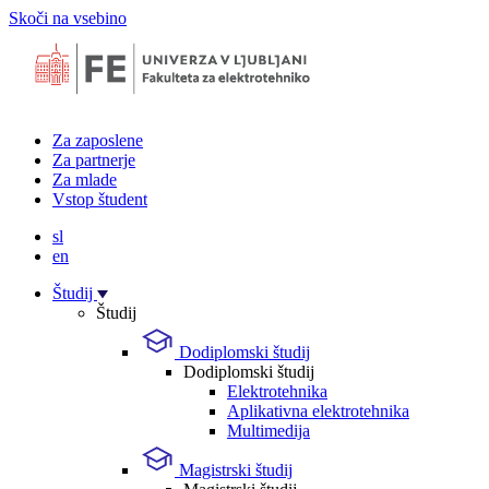
Skoči na vsebino
Za zaposlene
Za partnerje
Za mlade
Vstop študent
sl
en
Študij
Študij
Dodiplomski študij
Dodiplomski študij
Elektrotehnika
Aplikativna elektrotehnika
Multimedija
Magistrski študij