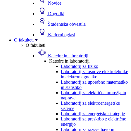
Novice
Dogodki
Študentska obvestila
Karierni oglasi
O fakulteti
O fakulteti
Katedre in laboratoriji
Katedre in laboratoriji
Laboratorij za fiziko
Laboratorij za osnove elektrotehnike
in elektromagnetiko
Laboratorij za uporabno matematiko
in statistiko
Laboratorij za električna omrežja in
naprave
Laboratorij za elektroenergetske
sisteme
Laboratorij za energetske strategije
Laboratorij za preskrbo z električno
energijo
Laboratorij za razsvetljavo in