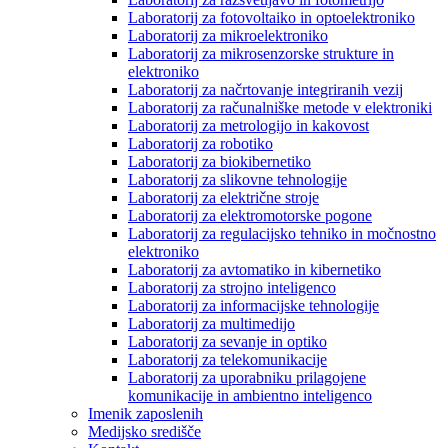
Laboratorij za fotovoltaiko in optoelektroniko
Laboratorij za mikroelektroniko
Laboratorij za mikrosenzorske strukture in
elektroniko
Laboratorij za načrtovanje integriranih vezij
Laboratorij za računalniške metode v elektroniki
Laboratorij za metrologijo in kakovost
Laboratorij za robotiko
Laboratorij za biokibernetiko
Laboratorij za slikovne tehnologije
Laboratorij za električne stroje
Laboratorij za elektromotorske pogone
Laboratorij za regulacijsko tehniko in močnostno
elektroniko
Laboratorij za avtomatiko in kibernetiko
Laboratorij za strojno inteligenco
Laboratorij za informacijske tehnologije
Laboratorij za multimedijo
Laboratorij za sevanje in optiko
Laboratorij za telekomunikacije
Laboratorij za uporabniku prilagojene
komunikacije in ambientno inteligenco
Imenik zaposlenih
Medijsko središče