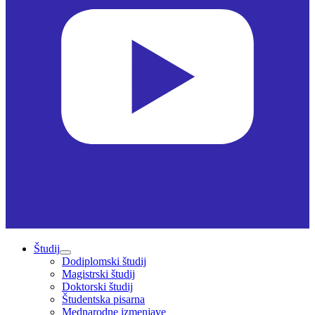
Študij
Dodiplomski študij
Magistrski študij
Doktorski študij
Študentska pisarna
Mednarodne izmenjave