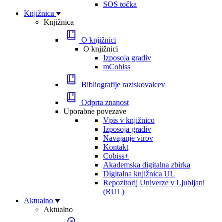
SOS točka
Knjižnica
Knjižnica
O knjižnici
O knjižnici
Izposoja gradiv
mCobiss
Bibliografije raziskovalcev
Odprta znanost
Uporabne povezave
Vpis v knjižnico
Izposoja gradiv
Navajanje virov
Kontakt
Cobiss+
Akademska digitalna zbirka
Digitalna knjižnica UL
Repozitorij Univerze v Ljubljani
(RUL)
Aktualno
Aktualno