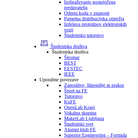
Izobraževanje gostujočega
predavatelja
Odprta koda v znanosti
Pametna distribucijska omrežja
Izdelava prototipov elektronskih
vezij
Študentsko tutorstvo
Študentska društva
Študentska društva
Štromar
BEST
EESTEC
IEEE
Uporabne povezave
Zaposlitve, štipendije in prakse
Šport na FE
Tutorstvo
KuFE
OpenLab Kranj
Vokalna skupina
MakerLab Ljubljana
Študentski svet
Alumni klub FE
Superior Engineering – Formula