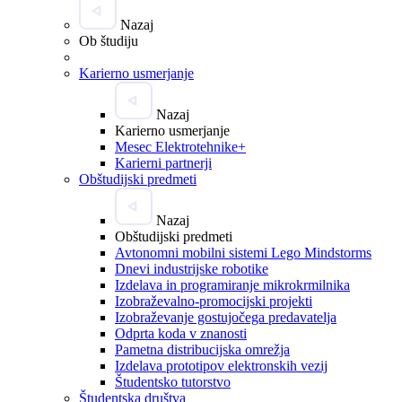
Nazaj
Ob študiju
Karierno usmerjanje
Nazaj
Karierno usmerjanje
Mesec Elektrotehnike+
Karierni partnerji
Obštudijski predmeti
Nazaj
Obštudijski predmeti
Avtonomni mobilni sistemi Lego Mindstorms
Dnevi industrijske robotike
Izdelava in programiranje mikrokrmilnika
Izobraževalno-promocijski projekti
Izobraževanje gostujočega predavatelja
Odprta koda v znanosti
Pametna distribucijska omrežja
Izdelava prototipov elektronskih vezij
Študentsko tutorstvo
Študentska društva