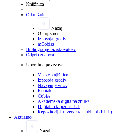
Knjižnica
O knjižnici
Nazaj
O knjižnici
Izposoja gradiv
mCobiss
Bibliografije raziskovalcev
Odprta znanost
Uporabne povezave
Vpis v knjižnico
Izposoja gradiv
Navajanje virov
Kontakt
Cobiss+
Akademska digitalna zbirka
Digitalna knjižnica UL
Repozitorij Univerze v Ljubljani (RUL)
Aktualno
Nazaj