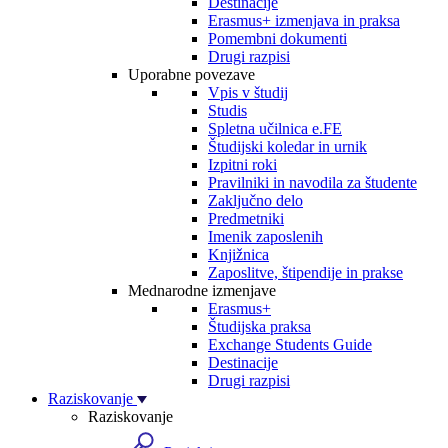
Destinacije
Erasmus+ izmenjava in praksa
Pomembni dokumenti
Drugi razpisi
Uporabne povezave
Vpis v študij
Studis
Spletna učilnica e.FE
Študijski koledar in urnik
Izpitni roki
Pravilniki in navodila za študente
Zaključno delo
Predmetniki
Imenik zaposlenih
Knjižnica
Zaposlitve, štipendije in prakse
Mednarodne izmenjave
Erasmus+
Študijska praksa
Exchange Students Guide
Destinacije
Drugi razpisi
Raziskovanje
Raziskovanje