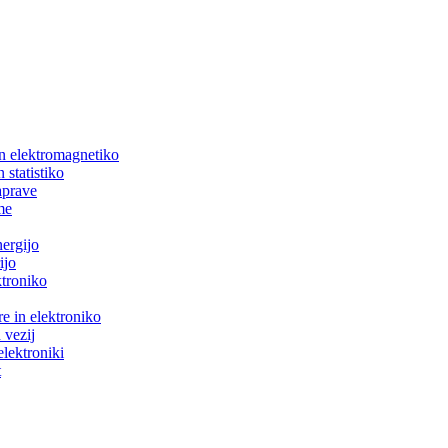
in elektromagnetiko
 statistiko
aprave
me
nergijo
ijo
ktroniko
e in elektroniko
 vezij
elektroniki
t