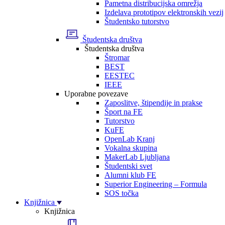
Pametna distribucijska omrežja
Izdelava prototipov elektronskih vezij
Študentsko tutorstvo
Študentska društva
Študentska društva
Štromar
BEST
EESTEC
IEEE
Uporabne povezave
Zaposlitve, štipendije in prakse
Šport na FE
Tutorstvo
KuFE
OpenLab Kranj
Vokalna skupina
MakerLab Ljubljana
Študentski svet
Alumni klub FE
Superior Engineering – Formula
SOS točka
Knjižnica
Knjižnica