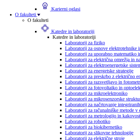
Karierni oglasi
O fakulteti
O fakulteti
Katedre in laboratoriji
Katedre in laboratoriji
Laboratorij za fiziko
Laboratorij za osnove elektrotehnike 
Laboratorij za uporabno matematiko in
Laboratorij za električna omrežja in n
Laboratorij za elektroenergetske siste
Laboratorij za energetske strategije
Laboratorij za preskrbo z električno e
Laboratorij za razsvetljavo in fotometr
Laboratorij za fotovoltaiko in optoele
Laboratorij za mikroelektroniko
Laboratorij za mikrosenzorske struktur
Laboratorij za načrtovanje integriranih
Laboratorij za računalniške metode v 
Laboratorij za metrologijo in kakovos
Laboratorij za robotiko
Laboratorij za biokibernetiko
Laboratorij za slikovne tehnologije
Laboratorij za električne stroje