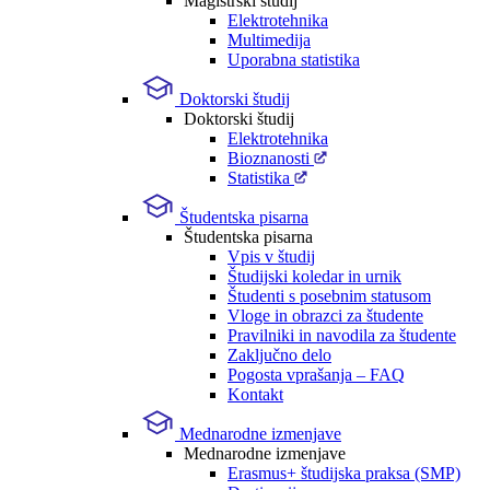
Magistrski študij
Elektrotehnika
Multimedija
Uporabna statistika
Doktorski študij
Doktorski študij
Elektrotehnika
Bioznanosti
Statistika
Študentska pisarna
Študentska pisarna
Vpis v študij
Študijski koledar in urnik
Študenti s posebnim statusom
Vloge in obrazci za študente
Pravilniki in navodila za študente
Zaključno delo
Pogosta vprašanja – FAQ
Kontakt
Mednarodne izmenjave
Mednarodne izmenjave
Erasmus+ študijska praksa (SMP)