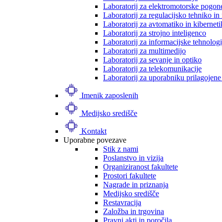
Laboratorij za elektromotorske pogon
Laboratorij za regulacijsko tehniko i
Laboratorij za avtomatiko in kibernet
Laboratorij za strojno inteligenco
Laboratorij za informacijske tehnologi
Laboratorij za multimedijo
Laboratorij za sevanje in optiko
Laboratorij za telekomunikacije
Laboratorij za uporabniku prilagojene
Imenik zaposlenih
Medijsko središče
Kontakt
Uporabne povezave
Stik z nami
Poslanstvo in vizija
Organiziranost fakultete
Prostori fakultete
Nagrade in priznanja
Medijsko središče
Restavracija
Založba in trgovina
Pravni akti in poročila