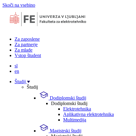
Skoči na vsebino
Za zaposlene
Za partnerje
Za mlade
Vstop študent
sl
en
Študij
Študij
Dodiplomski študij
Dodiplomski študij
Elektrotehnika
Aplikativna elektrotehnika
Multimedija
Magistrski študij