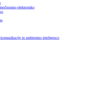
e
n močnostno elektroniko
iko
je
 komunikacije in ambientno inteligenco