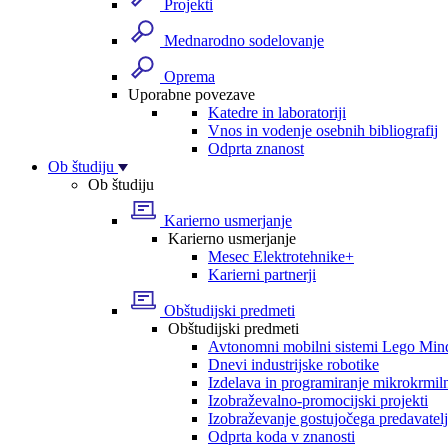
Projekti
Mednarodno sodelovanje
Oprema
Uporabne povezave
Katedre in laboratoriji
Vnos in vodenje osebnih bibliografij
Odprta znanost
Ob študiju
Ob študiju
Karierno usmerjanje
Karierno usmerjanje
Mesec Elektrotehnike+
Karierni partnerji
Obštudijski predmeti
Obštudijski predmeti
Avtonomni mobilni sistemi Lego Min
Dnevi industrijske robotike
Izdelava in programiranje mikrokrmil
Izobraževalno-promocijski projekti
Izobraževanje gostujočega predavatel
Odprta koda v znanosti