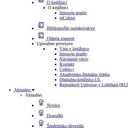
O knjižnici
O knjižnici
Izposoja gradiv
mCobiss
Bibliografije raziskovalcev
Odprta znanost
Uporabne povezave
Vpis v knjižnico
Izposoja gradiv
Navajanje virov
Kontakt
Cobiss+
Akademska digitalna zbirka
Digitalna knjižnica UL
Repozitorij Univerze v Ljubljani (RU
Aktualno
Aktualno
Novice
Dogodki
Študentska obvestila