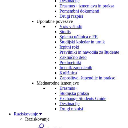
Destinacije
Erasmus+ izmenjava in praksa
Pomembni dokumenti
Drugi razpisi
Uporabne povezave
Vpis v študij
Studis
Spletna učilnica e.FE
Študijski koledar in urnik
Izpitni roki
Pravilniki in navodila za študente
Zaključno delo
Predmetniki
Imenik zaposlenih
Knjižnica
Zaposlitve, štipendije in prakse
Mednarodne izmenjave
Erasmus+
Študijska praksa
Exchange Students Guide
Destinacije
Drugi razpisi
Raziskovanje
Raziskovanje