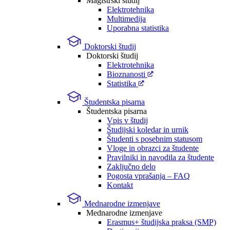
Magistrski študij
Elektrotehnika
Multimedija
Uporabna statistika
Doktorski študij
Doktorski študij
Elektrotehnika
Bioznanosti
Statistika
Študentska pisarna
Študentska pisarna
Vpis v študij
Študijski koledar in urnik
Študenti s posebnim statusom
Vloge in obrazci za študente
Pravilniki in navodila za študente
Zaključno delo
Pogosta vprašanja – FAQ
Kontakt
Mednarodne izmenjave
Mednarodne izmenjave
Erasmus+ študijska praksa (SMP)