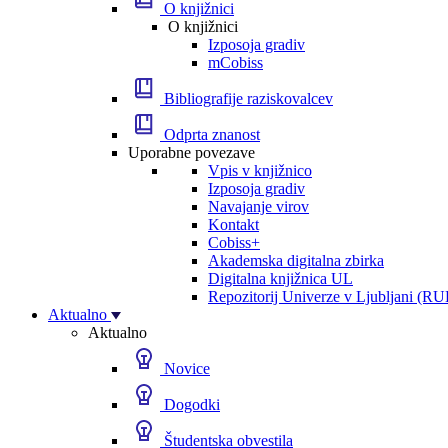
O knjižnici
O knjižnici
Izposoja gradiv
mCobiss
Bibliografije raziskovalcev
Odprta znanost
Uporabne povezave
Vpis v knjižnico
Izposoja gradiv
Navajanje virov
Kontakt
Cobiss+
Akademska digitalna zbirka
Digitalna knjižnica UL
Repozitorij Univerze v Ljubljani (RU
Aktualno
Aktualno
Novice
Dogodki
Študentska obvestila