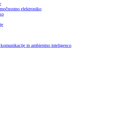
e
n močnostno elektroniko
iko
je
 komunikacije in ambientno inteligenco