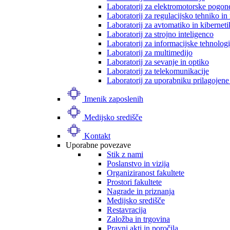
Laboratorij za elektromotorske pogon
Laboratorij za regulacijsko tehniko i
Laboratorij za avtomatiko in kibernet
Laboratorij za strojno inteligenco
Laboratorij za informacijske tehnologi
Laboratorij za multimedijo
Laboratorij za sevanje in optiko
Laboratorij za telekomunikacije
Laboratorij za uporabniku prilagojene
Imenik zaposlenih
Medijsko središče
Kontakt
Uporabne povezave
Stik z nami
Poslanstvo in vizija
Organiziranost fakultete
Prostori fakultete
Nagrade in priznanja
Medijsko središče
Restavracija
Založba in trgovina
Pravni akti in poročila