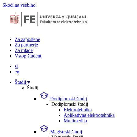
Skoči na vsebino
Za zaposlene
Za partnerje
Za mlade
Vstop študent
sl
en
Študij
Študij
Dodiplomski študij
Dodiplomski študij
Elektrotehnika
Aplikativna elektrotehnika
Multimedija
Magistrski študij