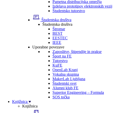
Pametna distribucijska omrežja
Izdelava prototipov elektronskih vezij
Študentsko tutorstvo
Študentska društva
Študentska društva
Štromar
BEST
EESTEC
IEEE
Uporabne povezave
Zaposlitve, štipendije in prakse
Šport na FE
Tutorstvo
KuFE
OpenLab Kranj
Vokalna skupina
MakerLab Ljubljana
Študentski svet
Alumni klub FE
Superior Engineering – Formula
SOS točka
Knjižnica
Knjižnica