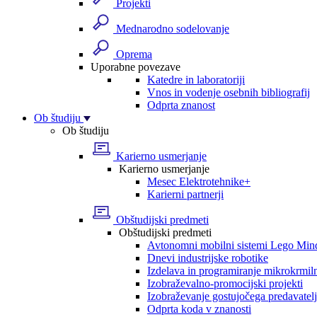
Projekti
Mednarodno sodelovanje
Oprema
Uporabne povezave
Katedre in laboratoriji
Vnos in vodenje osebnih bibliografij
Odprta znanost
Ob študiju
Ob študiju
Karierno usmerjanje
Karierno usmerjanje
Mesec Elektrotehnike+
Karierni partnerji
Obštudijski predmeti
Obštudijski predmeti
Avtonomni mobilni sistemi Lego Min
Dnevi industrijske robotike
Izdelava in programiranje mikrokrmil
Izobraževalno-promocijski projekti
Izobraževanje gostujočega predavatel
Odprta koda v znanosti