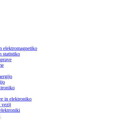
in elektromagnetiko
 statistiko
aprave
me
nergijo
ijo
ktroniko
e in elektroniko
 vezij
elektroniki
t