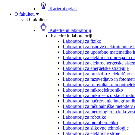
Karierni oglasi
O fakulteti
O fakulteti
Katedre in laboratoriji
Katedre in laboratoriji
Laboratorij za fiziko
Laboratorij za osnove elektrotehnike 
Laboratorij za uporabno matematiko in
Laboratorij za električna omrežja in n
Laboratorij za elektroenergetske siste
Laboratorij za energetske strategije
Laboratorij za preskrbo z električno e
Laboratorij za razsvetljavo in fotometr
Laboratorij za fotovoltaiko in optoele
Laboratorij za mikroelektroniko
Laboratorij za mikrosenzorske struktur
Laboratorij za načrtovanje integriranih
Laboratorij za računalniške metode v 
Laboratorij za metrologijo in kakovos
Laboratorij za robotiko
Laboratorij za biokibernetiko
Laboratorij za slikovne tehnologije
Laboratorij za električne stroje