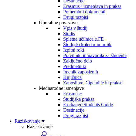
Destinacije
Erasmus+ izmenjava in praksa
Pomembni dokumenti
Drugi razpisi
Uporabne povezave
Vpis v študij
Studis
Spletna učilnica e.FE
Študijski koledar in urnik
Izpitni roki
Pravilniki in navodila za študente
Zaključno delo
Predmetniki
Imenik zaposlenih
Knjižnica
Zaposlitve, štipendije in prakse
Mednarodne izmenjave
Erasmus+
Študijska praksa
Exchange Students Guide
Destinacije
Drugi razpisi
Raziskovanje
Raziskovanje