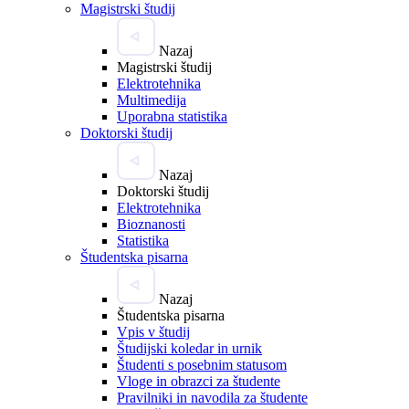
Magistrski študij
Nazaj
Magistrski študij
Elektrotehnika
Multimedija
Uporabna statistika
Doktorski študij
Nazaj
Doktorski študij
Elektrotehnika
Bioznanosti
Statistika
Študentska pisarna
Nazaj
Študentska pisarna
Vpis v študij
Študijski koledar in urnik
Študenti s posebnim statusom
Vloge in obrazci za študente
Pravilniki in navodila za študente