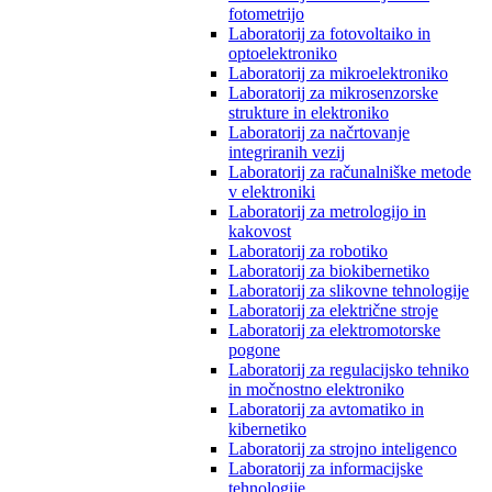
fotometrijo
Laboratorij za fotovoltaiko in
optoelektroniko
Laboratorij za mikroelektroniko
Laboratorij za mikrosenzorske
strukture in elektroniko
Laboratorij za načrtovanje
integriranih vezij
Laboratorij za računalniške metode
v elektroniki
Laboratorij za metrologijo in
kakovost
Laboratorij za robotiko
Laboratorij za biokibernetiko
Laboratorij za slikovne tehnologije
Laboratorij za električne stroje
Laboratorij za elektromotorske
pogone
Laboratorij za regulacijsko tehniko
in močnostno elektroniko
Laboratorij za avtomatiko in
kibernetiko
Laboratorij za strojno inteligenco
Laboratorij za informacijske
tehnologije