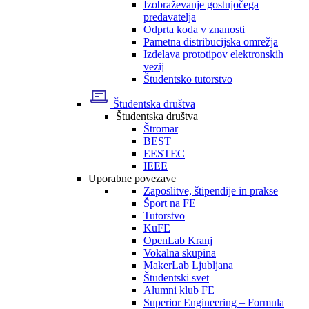
Izobraževanje gostujočega
predavatelja
Odprta koda v znanosti
Pametna distribucijska omrežja
Izdelava prototipov elektronskih
vezij
Študentsko tutorstvo
Študentska društva
Študentska društva
Štromar
BEST
EESTEC
IEEE
Uporabne povezave
Zaposlitve, štipendije in prakse
Šport na FE
Tutorstvo
KuFE
OpenLab Kranj
Vokalna skupina
MakerLab Ljubljana
Študentski svet
Alumni klub FE
Superior Engineering – Formula