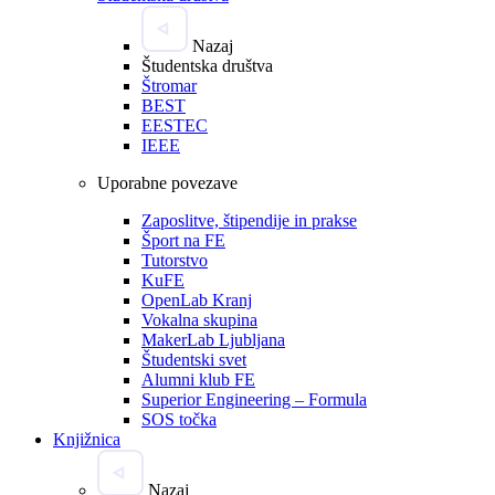
Nazaj
Študentska društva
Štromar
BEST
EESTEC
IEEE
Uporabne povezave
Zaposlitve, štipendije in prakse
Šport na FE
Tutorstvo
KuFE
OpenLab Kranj
Vokalna skupina
MakerLab Ljubljana
Študentski svet
Alumni klub FE
Superior Engineering – Formula
SOS točka
Knjižnica
Nazaj