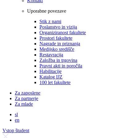
Kontakt
Uporabne povezave
Stik z nami
Poslanstvo in vizija
Organiziranost fakultete
Prostori fakultete
Nagrade in priznanja
Medijsko središče
Restavracija
Založba in trgovina
Pravni akti in poročila
Habilitacije
Katalog IJZ
100 let fakultete
Za zaposlene
Za partnerje
Za mlade
sl
en
Vstop študent