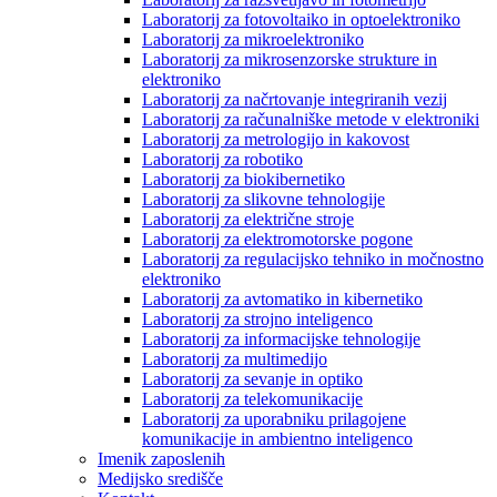
Laboratorij za fotovoltaiko in optoelektroniko
Laboratorij za mikroelektroniko
Laboratorij za mikrosenzorske strukture in
elektroniko
Laboratorij za načrtovanje integriranih vezij
Laboratorij za računalniške metode v elektroniki
Laboratorij za metrologijo in kakovost
Laboratorij za robotiko
Laboratorij za biokibernetiko
Laboratorij za slikovne tehnologije
Laboratorij za električne stroje
Laboratorij za elektromotorske pogone
Laboratorij za regulacijsko tehniko in močnostno
elektroniko
Laboratorij za avtomatiko in kibernetiko
Laboratorij za strojno inteligenco
Laboratorij za informacijske tehnologije
Laboratorij za multimedijo
Laboratorij za sevanje in optiko
Laboratorij za telekomunikacije
Laboratorij za uporabniku prilagojene
komunikacije in ambientno inteligenco
Imenik zaposlenih
Medijsko središče