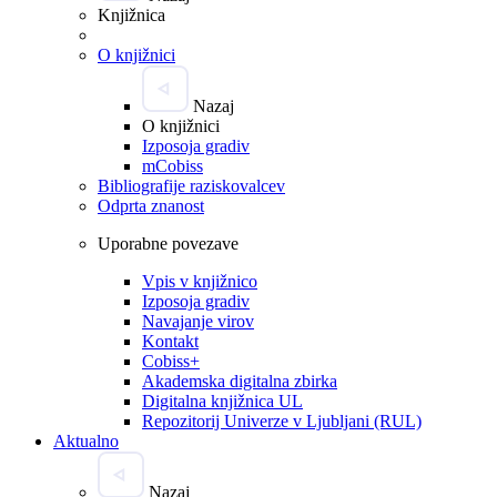
Knjižnica
O knjižnici
Nazaj
O knjižnici
Izposoja gradiv
mCobiss
Bibliografije raziskovalcev
Odprta znanost
Uporabne povezave
Vpis v knjižnico
Izposoja gradiv
Navajanje virov
Kontakt
Cobiss+
Akademska digitalna zbirka
Digitalna knjižnica UL
Repozitorij Univerze v Ljubljani (RUL)
Aktualno
Nazaj