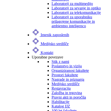
Laboratorij za multimedijo
Laboratorij za sevanje in optiko
Laboratorij za telekomunikacije
Laboratorij za uporabniku
prilagojene komunikacije in
ambientno inteligenco
Imenik zaposlenih
Medijsko središče
Kontakt
Uporabne povezave
Stik z nami
Poslanstvo in vizija
Organiziranost fakultete
Prostori fakultete
Nagrade in priznanja
Medijsko središče
Restavracija
Založba in trgovina
Pravni akti in poročila
Habilitacije
Katalog IJZ
100 let fakultete