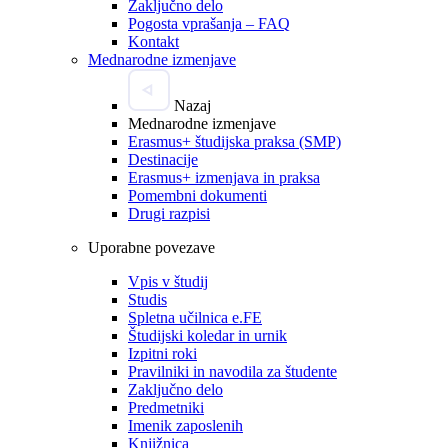
Zaključno delo
Pogosta vprašanja – FAQ
Kontakt
Mednarodne izmenjave
Nazaj
Mednarodne izmenjave
Erasmus+ študijska praksa (SMP)
Destinacije
Erasmus+ izmenjava in praksa
Pomembni dokumenti
Drugi razpisi
Uporabne povezave
Vpis v študij
Studis
Spletna učilnica e.FE
Študijski koledar in urnik
Izpitni roki
Pravilniki in navodila za študente
Zaključno delo
Predmetniki
Imenik zaposlenih
Knjižnica