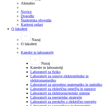
Aktualno
Novice
Dogodki
Študentska obvestila
Karierni oglasi
O fakulteti
Nazaj
O fakulteti
Katedre in laboratoriji
Nazaj
Katedre in laboratoriji
Laboratorij za fiziko
Laboratorij za osnove elektrotehnike in
elektromagnetiko
Laboratorij za uporabno matematiko in statistiko
Laboratorij za električna omrežja in naprave
Laboratorij za elektroenergetske sisteme
Laboratorij za energetske strategije
Laboratorij za preskrbo z električno energijo
Laboratorij za razsvetljavo in fotometrijo