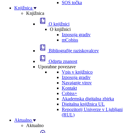
SOS točka
Knjižnica
Knjižnica
O knjižnici
O knjižnici
Izposoja gradiv
mCobiss
Bibliografije raziskovalcev
Odprta znanost
Uporabne povezave
Vpis v knjižnico
Izposoja gradiv
Navajanje virov
Kontakt
Cobiss+
Akademska digitalna zbirka
Digitalna knjižnica UL
Repozitorij Univerze v Ljubljani
(RUL)
Aktualno
Aktualno