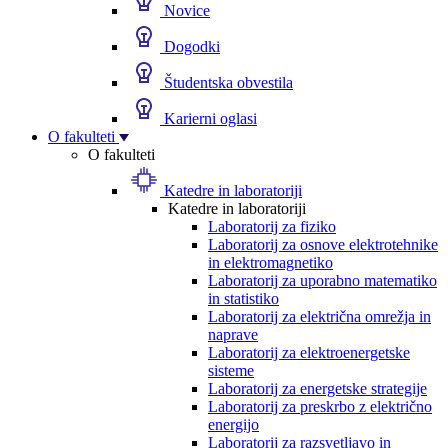
Novice
Dogodki
Študentska obvestila
Karierni oglasi
O fakulteti
O fakulteti
Katedre in laboratoriji
Katedre in laboratoriji
Laboratorij za fiziko
Laboratorij za osnove elektrotehnike
in elektromagnetiko
Laboratorij za uporabno matematiko
in statistiko
Laboratorij za električna omrežja in
naprave
Laboratorij za elektroenergetske
sisteme
Laboratorij za energetske strategije
Laboratorij za preskrbo z električno
energijo
Laboratorij za razsvetljavo in