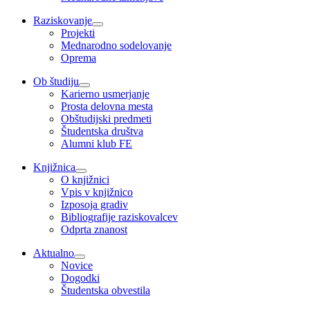
Raziskovanje
Projekti
Mednarodno sodelovanje
Oprema
Ob študiju
Karierno usmerjanje
Prosta delovna mesta
Obštudijski predmeti
Študentska društva
Alumni klub FE
Knjižnica
O knjižnici
Vpis v knjižnico
Izposoja gradiv
Bibliografije raziskovalcev
Odprta znanost
Aktualno
Novice
Dogodki
Študentska obvestila