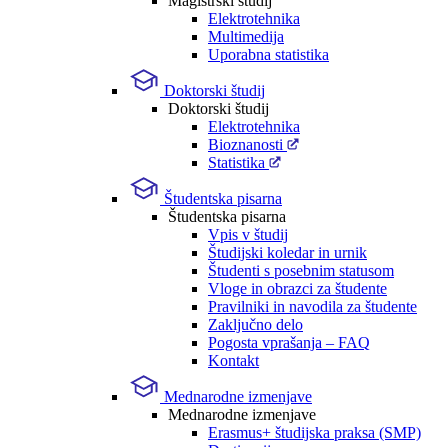
Magistrski študij
Elektrotehnika
Multimedija
Uporabna statistika
Doktorski študij
Doktorski študij
Elektrotehnika
Bioznanosti
Statistika
Študentska pisarna
Študentska pisarna
Vpis v študij
Študijski koledar in urnik
Študenti s posebnim statusom
Vloge in obrazci za študente
Pravilniki in navodila za študente
Zaključno delo
Pogosta vprašanja – FAQ
Kontakt
Mednarodne izmenjave
Mednarodne izmenjave
Erasmus+ študijska praksa (SMP)