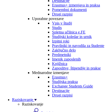
Destinacije
Erasmus+ izmenjava in praksa
Pomembni dokumenti
Drugi razpisi
Uporabne povezave
Vpis v študij
Studis
Spletna učilnica e.FE
Študijski koledar in urnik
Izpitni roki
Pravilniki in navodila za študente
Zaključno delo
Predmetniki
Imenik zaposlenih
Knjižnica
Zaposlitve, štipendije in prakse
Mednarodne izmenjave
Erasmus+
Študijska praksa
Exchange Students Guide
Destinacije
Drugi razpisi
Raziskovanje
Raziskovanje