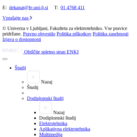
E:
dekanat@fe.uni-lj.si
T:
01 4768 411
Vprašajte nas
© Univerza v Ljubljani, Fakulteta za elektrotehniko. Vse pravice
pridržane.
Pravno obvestilo
Politika piškotkov
Politika zasebnosti
Izjava o dostopnosti
Obiščite spletno stran ENKI
Študij
Nazaj
Študij
Dodiplomski študij
Nazaj
Dodiplomski študij
Elektrotehnika
Aplikativna elektrotehnika
Multimedija