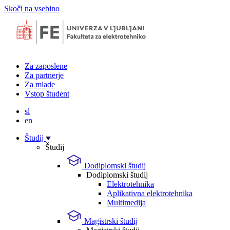
Skoči na vsebino
Za zaposlene
Za partnerje
Za mlade
Vstop študent
sl
en
Študij
Študij
Dodiplomski študij
Dodiplomski študij
Elektrotehnika
Aplikativna elektrotehnika
Multimedija
Magistrski študij