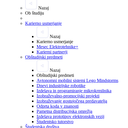
Nazaj
Ob študiju
Karierno usmerjanje
Nazaj
Karierno usmerjanje
Mesec Elektrotehnike+
Karierni partnerji
Obštudijski predmeti
Nazaj
Obštudijski predmeti
Avtonomni mobilni sistemi Lego Mindstorms
Dnevi industrijske robotike
Izdelava in programiranje mikrokrmilnika
Izobraževalno-promocijski projekti
Izobraževanje gostujočega predavatelja
Odprta koda v znanosti
Pametna distribucijska omrežja
Izdelava prototipov elektronskih vezij
Študentsko tutorstvo
Študentska društva