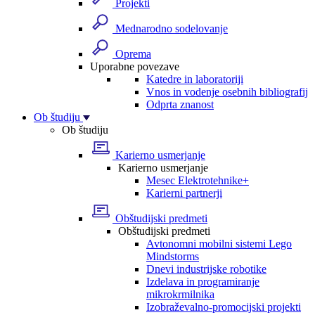
Projekti
Mednarodno sodelovanje
Oprema
Uporabne povezave
Katedre in laboratoriji
Vnos in vodenje osebnih bibliografij
Odprta znanost
Ob študiju
Ob študiju
Karierno usmerjanje
Karierno usmerjanje
Mesec Elektrotehnike+
Karierni partnerji
Obštudijski predmeti
Obštudijski predmeti
Avtonomni mobilni sistemi Lego
Mindstorms
Dnevi industrijske robotike
Izdelava in programiranje
mikrokrmilnika
Izobraževalno-promocijski projekti