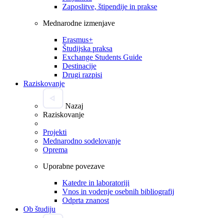
Zaposlitve, štipendije in prakse
Mednarodne izmenjave
Erasmus+
Študijska praksa
Exchange Students Guide
Destinacije
Drugi razpisi
Raziskovanje
Nazaj
Raziskovanje
Projekti
Mednarodno sodelovanje
Oprema
Uporabne povezave
Katedre in laboratoriji
Vnos in vodenje osebnih bibliografij
Odprta znanost
Ob študiju