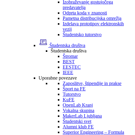
Izobraževanje gostujočega
predavatelja
Odprta koda v znanosti
Pametna distribucijska omrežja
Izdelava prototipov elektronskih
vezij
Študentsko tutorstvo
Študentska društva
Študentska društva
Štromar
BEST
EESTEC
IEEE
Uporabne povezave
Zaposlitve, štipendije in prakse
Šport na FE
Tutorstvo
KuFE
OpenLab Kranj
Vokalna skupina
MakerLab Ljubljana
Študentski svet
Alumni klub FE
Superior Engineering – Formula