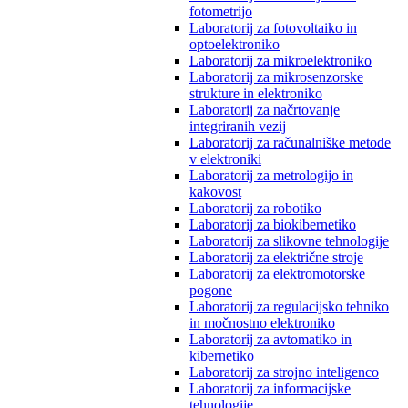
fotometrijo
Laboratorij za fotovoltaiko in
optoelektroniko
Laboratorij za mikroelektroniko
Laboratorij za mikrosenzorske
strukture in elektroniko
Laboratorij za načrtovanje
integriranih vezij
Laboratorij za računalniške metode
v elektroniki
Laboratorij za metrologijo in
kakovost
Laboratorij za robotiko
Laboratorij za biokibernetiko
Laboratorij za slikovne tehnologije
Laboratorij za električne stroje
Laboratorij za elektromotorske
pogone
Laboratorij za regulacijsko tehniko
in močnostno elektroniko
Laboratorij za avtomatiko in
kibernetiko
Laboratorij za strojno inteligenco
Laboratorij za informacijske
tehnologije