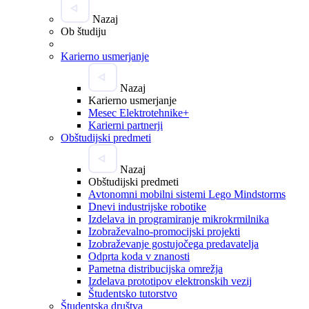
Nazaj
Ob študiju
Karierno usmerjanje
Nazaj
Karierno usmerjanje
Mesec Elektrotehnike+
Karierni partnerji
Obštudijski predmeti
Nazaj
Obštudijski predmeti
Avtonomni mobilni sistemi Lego Mindstorms
Dnevi industrijske robotike
Izdelava in programiranje mikrokrmilnika
Izobraževalno-promocijski projekti
Izobraževanje gostujočega predavatelja
Odprta koda v znanosti
Pametna distribucijska omrežja
Izdelava prototipov elektronskih vezij
Študentsko tutorstvo
Študentska društva