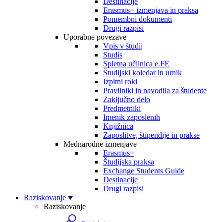
Destinacije
Erasmus+ izmenjava in praksa
Pomembni dokumenti
Drugi razpisi
Uporabne povezave
Vpis v študij
Studis
Spletna učilnica e.FE
Študijski koledar in urnik
Izpitni roki
Pravilniki in navodila za študente
Zaključno delo
Predmetniki
Imenik zaposlenih
Knjižnica
Zaposlitve, štipendije in prakse
Mednarodne izmenjave
Erasmus+
Študijska praksa
Exchange Students Guide
Destinacije
Drugi razpisi
Raziskovanje
Raziskovanje