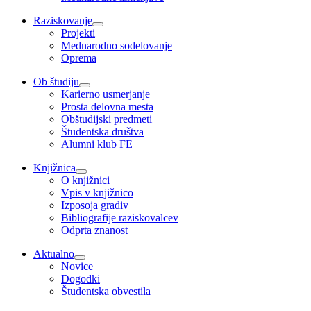
Raziskovanje
Projekti
Mednarodno sodelovanje
Oprema
Ob študiju
Karierno usmerjanje
Prosta delovna mesta
Obštudijski predmeti
Študentska društva
Alumni klub FE
Knjižnica
O knjižnici
Vpis v knjižnico
Izposoja gradiv
Bibliografije raziskovalcev
Odprta znanost
Aktualno
Novice
Dogodki
Študentska obvestila