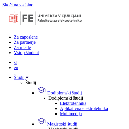
Skoči na vsebino
Za zaposlene
Za partnerje
Za mlade
Vstop študent
sl
en
Študij
Študij
Dodiplomski študij
Dodiplomski študij
Elektrotehnika
Aplikativna elektrotehnika
Multimedija
Magistrski študij