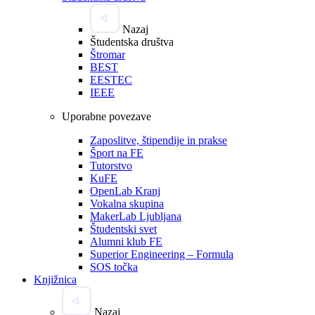
Nazaj
Študentska društva
Štromar
BEST
EESTEC
IEEE
Uporabne povezave
Zaposlitve, štipendije in prakse
Šport na FE
Tutorstvo
KuFE
OpenLab Kranj
Vokalna skupina
MakerLab Ljubljana
Študentski svet
Alumni klub FE
Superior Engineering – Formula
SOS točka
Knjižnica
Nazaj