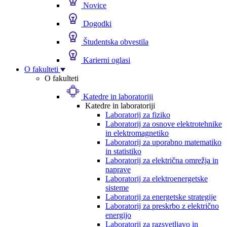
Novice
Dogodki
Študentska obvestila
Karierni oglasi
O fakulteti
O fakulteti
Katedre in laboratoriji
Katedre in laboratoriji
Laboratorij za fiziko
Laboratorij za osnove elektrotehnike
in elektromagnetiko
Laboratorij za uporabno matematiko
in statistiko
Laboratorij za električna omrežja in
naprave
Laboratorij za elektroenergetske
sisteme
Laboratorij za energetske strategije
Laboratorij za preskrbo z električno
energijo
Laboratorij za razsvetljavo in