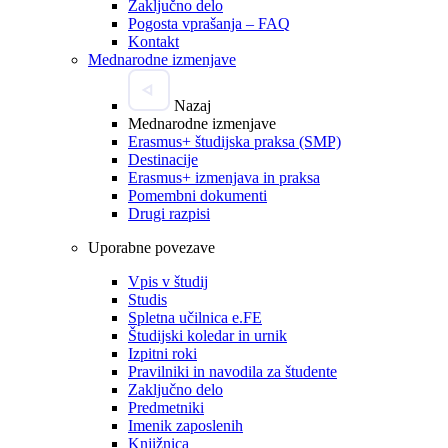
Zaključno delo
Pogosta vprašanja – FAQ
Kontakt
Mednarodne izmenjave
Nazaj
Mednarodne izmenjave
Erasmus+ študijska praksa (SMP)
Destinacije
Erasmus+ izmenjava in praksa
Pomembni dokumenti
Drugi razpisi
Uporabne povezave
Vpis v študij
Studis
Spletna učilnica e.FE
Študijski koledar in urnik
Izpitni roki
Pravilniki in navodila za študente
Zaključno delo
Predmetniki
Imenik zaposlenih
Knjižnica