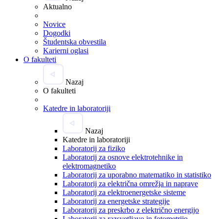
Aktualno
Novice
Dogodki
Študentska obvestila
Karierni oglasi
O fakulteti
Nazaj
O fakulteti
Katedre in laboratoriji
Nazaj
Katedre in laboratoriji
Laboratorij za fiziko
Laboratorij za osnove elektrotehnike in
elektromagnetiko
Laboratorij za uporabno matematiko in statistiko
Laboratorij za električna omrežja in naprave
Laboratorij za elektroenergetske sisteme
Laboratorij za energetske strategije
Laboratorij za preskrbo z električno energijo
Laboratorij za razsvetljavo in fotometrijo