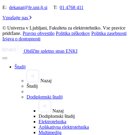
E:
dekanat@fe.uni-lj.si
T:
01 4768 411
Vprašajte nas
© Univerza v Ljubljani, Fakulteta za elektrotehniko. Vse pravice
pridržane.
Pravno obvestilo
Politika piškotkov
Politika zasebnosti
Izjava o dostopnosti
Obiščite spletno stran ENKI
Študij
Nazaj
Študij
Dodiplomski študij
Nazaj
Dodiplomski študij
Elektrotehnika
Aplikativna elektrotehnika
Multimedija