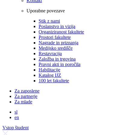
Kontakt
Uporabne povezave
Stik z nami
Poslanstvo in vizija
Organiziranost fakultete
Prostori fakultete
Nagrade in priznanja
Medijsko središče
Restavracija
Založba in trgovina
Pravni akti in poročila
Habilitacije
Katalog IJZ
100 let fakultete
Za zaposlene
Za partnerje
Za mlade
sl
en
Vstop študent