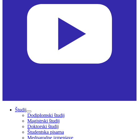
Študij
Dodiplomski študij
Magistrski študij
Doktorski študij
Študentska pisarna
Mednarodne izmenjave