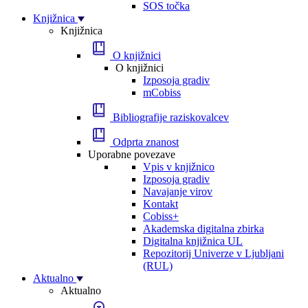
SOS točka
Knjižnica
Knjižnica
O knjižnici
O knjižnici
Izposoja gradiv
mCobiss
Bibliografije raziskovalcev
Odprta znanost
Uporabne povezave
Vpis v knjižnico
Izposoja gradiv
Navajanje virov
Kontakt
Cobiss+
Akademska digitalna zbirka
Digitalna knjižnica UL
Repozitorij Univerze v Ljubljani
(RUL)
Aktualno
Aktualno