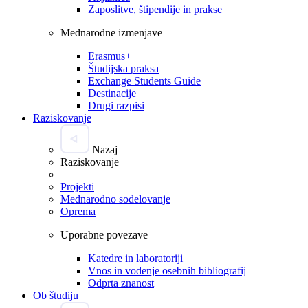
Zaposlitve, štipendije in prakse
Mednarodne izmenjave
Erasmus+
Študijska praksa
Exchange Students Guide
Destinacije
Drugi razpisi
Raziskovanje
Nazaj
Raziskovanje
Projekti
Mednarodno sodelovanje
Oprema
Uporabne povezave
Katedre in laboratoriji
Vnos in vodenje osebnih bibliografij
Odprta znanost
Ob študiju