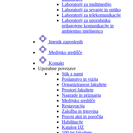
Laboratorij za multimedijo
Laboratorij za sevanje in optiko
Laboratorij za telekomunikacije
Laboratorij za uporabniku
prilagojene komunikacije in
ambientno inteligenco
Imenik zaposlenih
Medijsko središče
Kontakt
Uporabne povezave
Stik z nami
Poslanstvo in vizija
Organiziranost fakultete
Prostori fakultete
Nagrade in priznanja
Medijsko središče
Restavracija
Založba in trgovina
Pravni akti in poročila
Habilitacije
Katalog IJZ
100 let fakultete