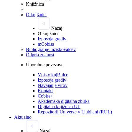
Knjižnica
O knjižnici
Nazaj
O knjižnici
Izposoja gradiv
mCobiss
Bibliografije raziskovalcev
Odprta znanost
Uporabne povezave
Vpis v knjižnico
Izposoja gradiv
Navajanje virov
Kontakt
Cobiss+
Akademska digitalna zbirka
Digitalna knjižnica UL
Repozitorij Univerze v Ljubljani (RUL)
Aktualno
Nazaj