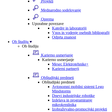
Projekti
Mednarodno sodelovanje
Oprema
Uporabne povezave
Katedre in laboratoriji
Vnos in vodenje osebnih bibliografij
Odprta znanost
Ob študiju
Ob študiju
Karierno usmerjanje
Karierno usmerjanje
Mesec Elektrotehnike+
Karierni partnerji
Obštudijski predmeti
Obštudijski predmeti
Avtonomni mobilni sistemi Lego
Mindstorms
Dnevi industrijske robotike
Izdelava in programiranje
mikrokrmilnika
Izobraževalno-promocijski projekti