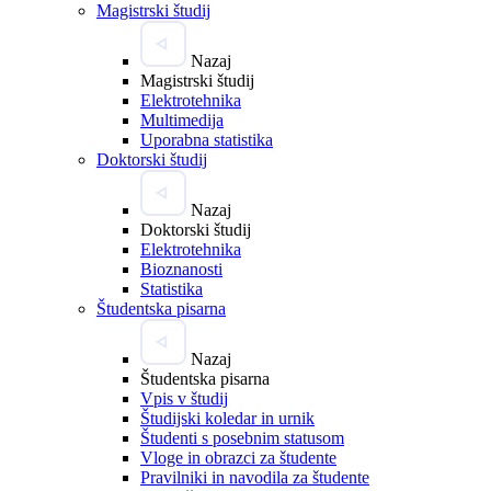
Magistrski študij
Nazaj
Magistrski študij
Elektrotehnika
Multimedija
Uporabna statistika
Doktorski študij
Nazaj
Doktorski študij
Elektrotehnika
Bioznanosti
Statistika
Študentska pisarna
Nazaj
Študentska pisarna
Vpis v študij
Študijski koledar in urnik
Študenti s posebnim statusom
Vloge in obrazci za študente
Pravilniki in navodila za študente