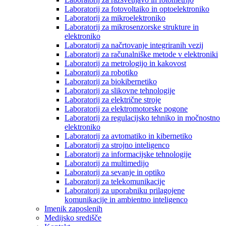
Laboratorij za fotovoltaiko in optoelektroniko
Laboratorij za mikroelektroniko
Laboratorij za mikrosenzorske strukture in
elektroniko
Laboratorij za načrtovanje integriranih vezij
Laboratorij za računalniške metode v elektroniki
Laboratorij za metrologijo in kakovost
Laboratorij za robotiko
Laboratorij za biokibernetiko
Laboratorij za slikovne tehnologije
Laboratorij za električne stroje
Laboratorij za elektromotorske pogone
Laboratorij za regulacijsko tehniko in močnostno
elektroniko
Laboratorij za avtomatiko in kibernetiko
Laboratorij za strojno inteligenco
Laboratorij za informacijske tehnologije
Laboratorij za multimedijo
Laboratorij za sevanje in optiko
Laboratorij za telekomunikacije
Laboratorij za uporabniku prilagojene
komunikacije in ambientno inteligenco
Imenik zaposlenih
Medijsko središče