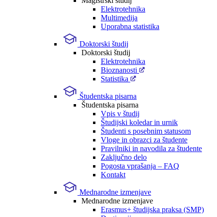
Magistrski študij
Elektrotehnika
Multimedija
Uporabna statistika
Doktorski študij
Doktorski študij
Elektrotehnika
Bioznanosti
Statistika
Študentska pisarna
Študentska pisarna
Vpis v študij
Študijski koledar in urnik
Študenti s posebnim statusom
Vloge in obrazci za študente
Pravilniki in navodila za študente
Zaključno delo
Pogosta vprašanja – FAQ
Kontakt
Mednarodne izmenjave
Mednarodne izmenjave
Erasmus+ študijska praksa (SMP)