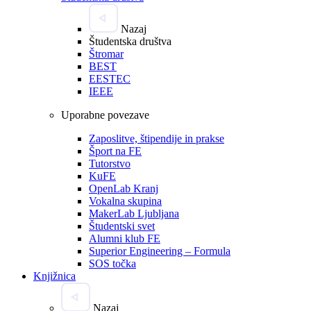
Nazaj
Študentska društva
Štromar
BEST
EESTEC
IEEE
Uporabne povezave
Zaposlitve, štipendije in prakse
Šport na FE
Tutorstvo
KuFE
OpenLab Kranj
Vokalna skupina
MakerLab Ljubljana
Študentski svet
Alumni klub FE
Superior Engineering – Formula
SOS točka
Knjižnica
Nazaj