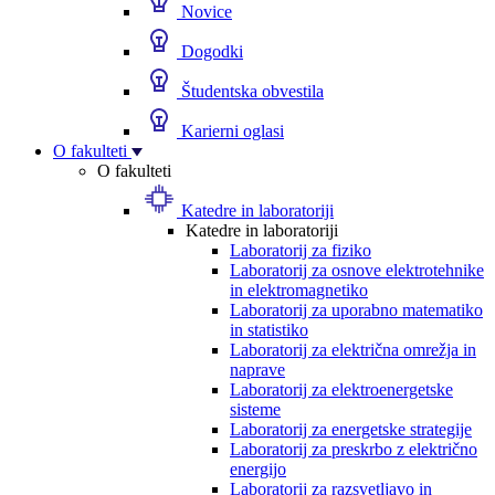
Novice
Dogodki
Študentska obvestila
Karierni oglasi
O fakulteti
O fakulteti
Katedre in laboratoriji
Katedre in laboratoriji
Laboratorij za fiziko
Laboratorij za osnove elektrotehnike
in elektromagnetiko
Laboratorij za uporabno matematiko
in statistiko
Laboratorij za električna omrežja in
naprave
Laboratorij za elektroenergetske
sisteme
Laboratorij za energetske strategije
Laboratorij za preskrbo z električno
energijo
Laboratorij za razsvetljavo in