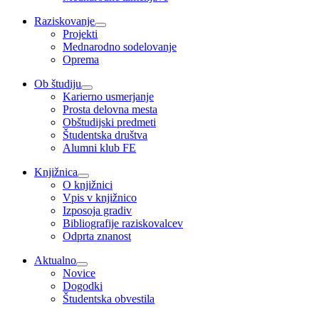
Raziskovanje
Projekti
Mednarodno sodelovanje
Oprema
Ob študiju
Karierno usmerjanje
Prosta delovna mesta
Obštudijski predmeti
Študentska društva
Alumni klub FE
Knjižnica
O knjižnici
Vpis v knjižnico
Izposoja gradiv
Bibliografije raziskovalcev
Odprta znanost
Aktualno
Novice
Dogodki
Študentska obvestila