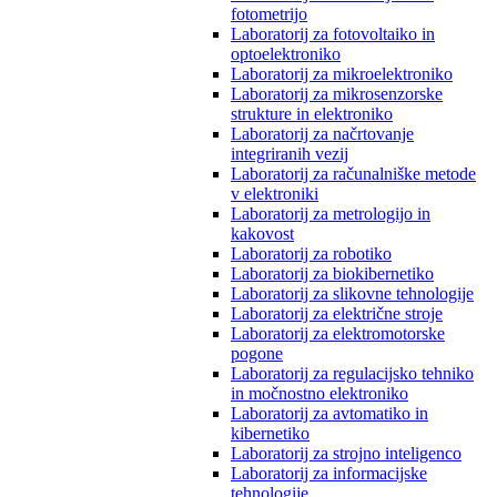
fotometrijo
Laboratorij za fotovoltaiko in
optoelektroniko
Laboratorij za mikroelektroniko
Laboratorij za mikrosenzorske
strukture in elektroniko
Laboratorij za načrtovanje
integriranih vezij
Laboratorij za računalniške metode
v elektroniki
Laboratorij za metrologijo in
kakovost
Laboratorij za robotiko
Laboratorij za biokibernetiko
Laboratorij za slikovne tehnologije
Laboratorij za električne stroje
Laboratorij za elektromotorske
pogone
Laboratorij za regulacijsko tehniko
in močnostno elektroniko
Laboratorij za avtomatiko in
kibernetiko
Laboratorij za strojno inteligenco
Laboratorij za informacijske
tehnologije