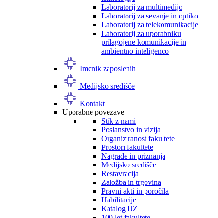
Laboratorij za multimedijo
Laboratorij za sevanje in optiko
Laboratorij za telekomunikacije
Laboratorij za uporabniku
prilagojene komunikacije in
ambientno inteligenco
Imenik zaposlenih
Medijsko središče
Kontakt
Uporabne povezave
Stik z nami
Poslanstvo in vizija
Organiziranost fakultete
Prostori fakultete
Nagrade in priznanja
Medijsko središče
Restavracija
Založba in trgovina
Pravni akti in poročila
Habilitacije
Katalog IJZ
100 let fakultete