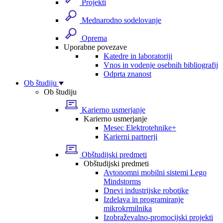
Projekti
Mednarodno sodelovanje
Oprema
Uporabne povezave
Katedre in laboratoriji
Vnos in vodenje osebnih bibliografij
Odprta znanost
Ob študiju
Ob študiju
Karierno usmerjanje
Karierno usmerjanje
Mesec Elektrotehnike+
Karierni partnerji
Obštudijski predmeti
Obštudijski predmeti
Avtonomni mobilni sistemi Lego
Mindstorms
Dnevi industrijske robotike
Izdelava in programiranje
mikrokrmilnika
Izobraževalno-promocijski projekti