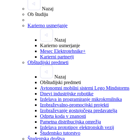
Nazaj
Ob študiju
Karierno usmerjanje
Nazaj
Karierno usmerjanje
Mesec Elektrotehnike+
Karierni partnerji
Obštudijski predmeti
Nazaj
Obštudijski predmeti
Avtonomni mobilni sistemi Lego Mindstorms
Dnevi industrijske robotike
Izdelava in programiranje mikrokrmilnika
Izobraževalno-promocijski projekti
Izobraževanje gostujočega predavatelja
Odprta koda v znanosti
Pametna distribucijska omrežja
Izdelava prototipov elektronskih vezij
Študentsko tutorstvo
Študentska društva