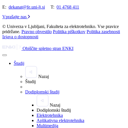
E:
dekanat@fe.uni-lj.si
T:
01 4768 411
Vprašajte nas
© Univerza v Ljubljani, Fakulteta za elektrotehniko. Vse pravice
pridržane.
Pravno obvestilo
Politika piškotkov
Politika zasebnosti
Izjava o dostopnosti
Obiščite spletno stran ENKI
Študij
Nazaj
Študij
Dodiplomski študij
Nazaj
Dodiplomski študij
Elektrotehnika
Aplikativna elektrotehnika
Multimedija