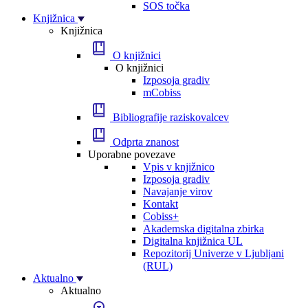
SOS točka
Knjižnica
Knjižnica
O knjižnici
O knjižnici
Izposoja gradiv
mCobiss
Bibliografije raziskovalcev
Odprta znanost
Uporabne povezave
Vpis v knjižnico
Izposoja gradiv
Navajanje virov
Kontakt
Cobiss+
Akademska digitalna zbirka
Digitalna knjižnica UL
Repozitorij Univerze v Ljubljani
(RUL)
Aktualno
Aktualno