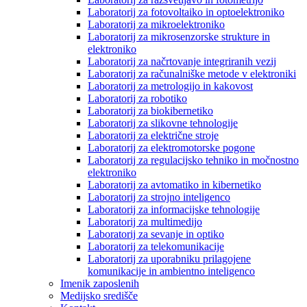
Laboratorij za fotovoltaiko in optoelektroniko
Laboratorij za mikroelektroniko
Laboratorij za mikrosenzorske strukture in
elektroniko
Laboratorij za načrtovanje integriranih vezij
Laboratorij za računalniške metode v elektroniki
Laboratorij za metrologijo in kakovost
Laboratorij za robotiko
Laboratorij za biokibernetiko
Laboratorij za slikovne tehnologije
Laboratorij za električne stroje
Laboratorij za elektromotorske pogone
Laboratorij za regulacijsko tehniko in močnostno
elektroniko
Laboratorij za avtomatiko in kibernetiko
Laboratorij za strojno inteligenco
Laboratorij za informacijske tehnologije
Laboratorij za multimedijo
Laboratorij za sevanje in optiko
Laboratorij za telekomunikacije
Laboratorij za uporabniku prilagojene
komunikacije in ambientno inteligenco
Imenik zaposlenih
Medijsko središče