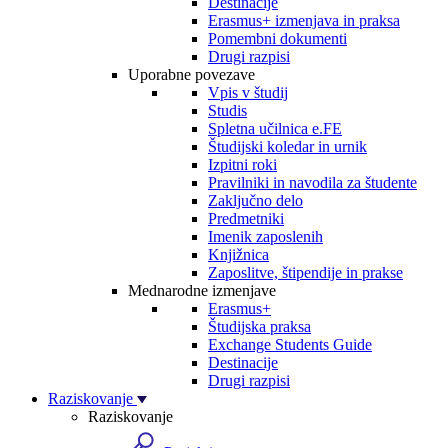
Destinacije
Erasmus+ izmenjava in praksa
Pomembni dokumenti
Drugi razpisi
Uporabne povezave
Vpis v študij
Studis
Spletna učilnica e.FE
Študijski koledar in urnik
Izpitni roki
Pravilniki in navodila za študente
Zaključno delo
Predmetniki
Imenik zaposlenih
Knjižnica
Zaposlitve, štipendije in prakse
Mednarodne izmenjave
Erasmus+
Študijska praksa
Exchange Students Guide
Destinacije
Drugi razpisi
Raziskovanje
Raziskovanje