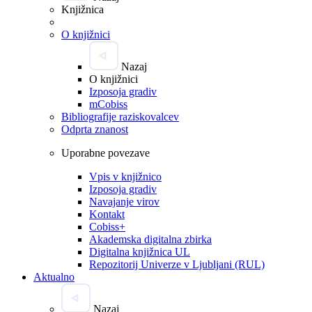
Knjižnica
O knjižnici
Nazaj
O knjižnici
Izposoja gradiv
mCobiss
Bibliografije raziskovalcev
Odprta znanost
Uporabne povezave
Vpis v knjižnico
Izposoja gradiv
Navajanje virov
Kontakt
Cobiss+
Akademska digitalna zbirka
Digitalna knjižnica UL
Repozitorij Univerze v Ljubljani (RUL)
Aktualno
Nazaj