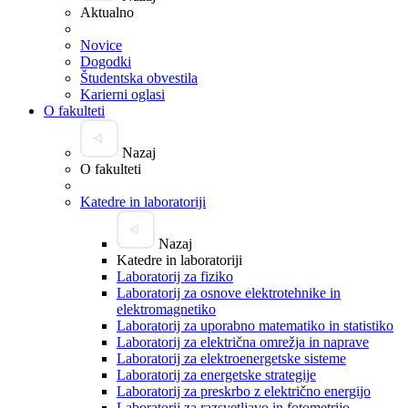
Aktualno
Novice
Dogodki
Študentska obvestila
Karierni oglasi
O fakulteti
Nazaj
O fakulteti
Katedre in laboratoriji
Nazaj
Katedre in laboratoriji
Laboratorij za fiziko
Laboratorij za osnove elektrotehnike in
elektromagnetiko
Laboratorij za uporabno matematiko in statistiko
Laboratorij za električna omrežja in naprave
Laboratorij za elektroenergetske sisteme
Laboratorij za energetske strategije
Laboratorij za preskrbo z električno energijo
Laboratorij za razsvetljavo in fotometrijo