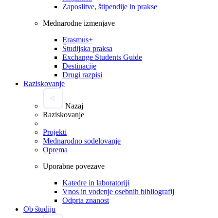
Zaposlitve, štipendije in prakse
Mednarodne izmenjave
Erasmus+
Študijska praksa
Exchange Students Guide
Destinacije
Drugi razpisi
Raziskovanje
Nazaj
Raziskovanje
Projekti
Mednarodno sodelovanje
Oprema
Uporabne povezave
Katedre in laboratoriji
Vnos in vodenje osebnih bibliografij
Odprta znanost
Ob študiju