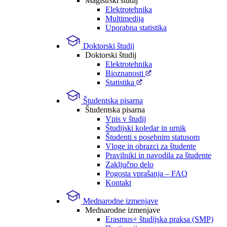
Magistrski študij
Elektrotehnika
Multimedija
Uporabna statistika
Doktorski študij
Doktorski študij
Elektrotehnika
Bioznanosti
Statistika
Študentska pisarna
Študentska pisarna
Vpis v študij
Študijski koledar in urnik
Študenti s posebnim statusom
Vloge in obrazci za študente
Pravilniki in navodila za študente
Zaključno delo
Pogosta vprašanja – FAQ
Kontakt
Mednarodne izmenjave
Mednarodne izmenjave
Erasmus+ študijska praksa (SMP)