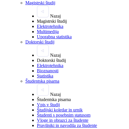
Magistrski študij
Nazaj
Magistrski študij
Elektrotehnika
Multimedija
Uporabna statistika
Doktorski študij
Nazaj
Doktorski študij
Elektrotehnika
Bioznanosti
Statistika
Študentska pisarna
Nazaj
Študentska pisarna
Vpis v študij
Študijski koledar in urnik
Študenti s posebnim statusom
Vloge in obrazci za študente
Pravilniki in navodila za študente