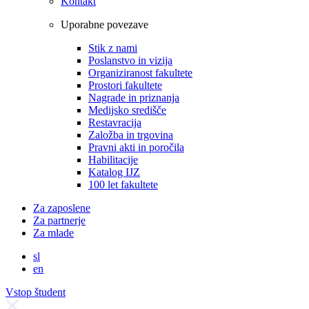
Kontakt
Uporabne povezave
Stik z nami
Poslanstvo in vizija
Organiziranost fakultete
Prostori fakultete
Nagrade in priznanja
Medijsko središče
Restavracija
Založba in trgovina
Pravni akti in poročila
Habilitacije
Katalog IJZ
100 let fakultete
Za zaposlene
Za partnerje
Za mlade
sl
en
Vstop študent