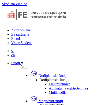
Skoči na vsebino
Za zaposlene
Za partnerje
Za mlade
Vstop študent
sl
en
Študij
Študij
Dodiplomski študij
Dodiplomski študij
Elektrotehnika
Aplikativna elektrotehnika
Multimedija
Magistrski študij