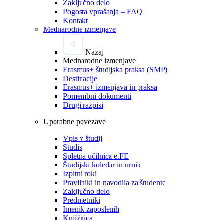
Zaključno delo
Pogosta vprašanja – FAQ
Kontakt
Mednarodne izmenjave
Nazaj
Mednarodne izmenjave
Erasmus+ študijska praksa (SMP)
Destinacije
Erasmus+ izmenjava in praksa
Pomembni dokumenti
Drugi razpisi
Uporabne povezave
Vpis v študij
Studis
Spletna učilnica e.FE
Študijski koledar in urnik
Izpitni roki
Pravilniki in navodila za študente
Zaključno delo
Predmetniki
Imenik zaposlenih
Knjižnica