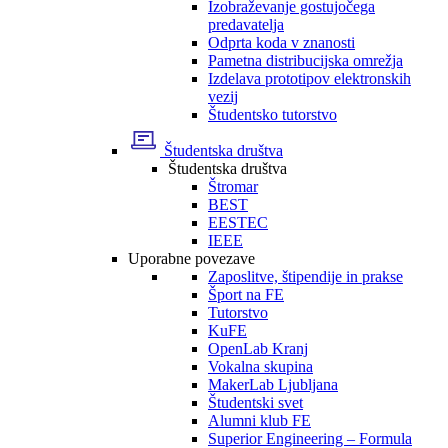
Izobraževanje gostujočega
predavatelja
Odprta koda v znanosti
Pametna distribucijska omrežja
Izdelava prototipov elektronskih
vezij
Študentsko tutorstvo
Študentska društva
Študentska društva
Štromar
BEST
EESTEC
IEEE
Uporabne povezave
Zaposlitve, štipendije in prakse
Šport na FE
Tutorstvo
KuFE
OpenLab Kranj
Vokalna skupina
MakerLab Ljubljana
Študentski svet
Alumni klub FE
Superior Engineering – Formula