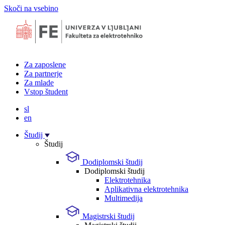
Skoči na vsebino
Za zaposlene
Za partnerje
Za mlade
Vstop študent
sl
en
Študij
Študij
Dodiplomski študij
Dodiplomski študij
Elektrotehnika
Aplikativna elektrotehnika
Multimedija
Magistrski študij