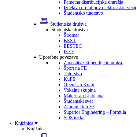
Pametna distribucijska omrežja
Izdelava prototipov elektronskih vezij
Študentsko tutorstvo
Študentska društva
Študentska društva
Štromar
BEST
EESTEC
IEEE
Uporabne povezave
Zaposlitve, štipendije in prakse
Šport na FE
Tutorstvo
KuFE
OpenLab Kranj
Vokalna skupina
MakerLab Ljubljana
Študentski svet
Alumni klub FE
Superior Engineering – Formula
SOS točka
Knjižnica
Knjižnica