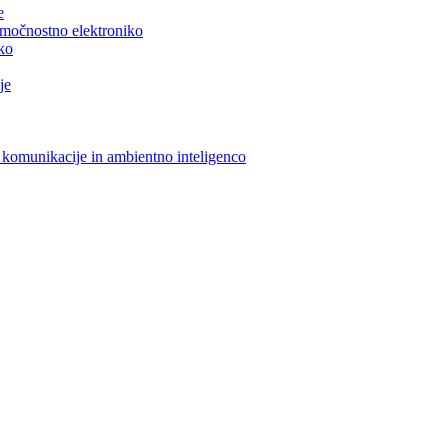
e
n močnostno elektroniko
iko
je
 komunikacije in ambientno inteligenco