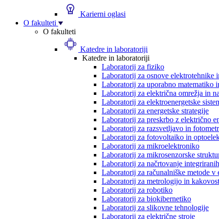
Karierni oglasi
O fakulteti
O fakulteti
Katedre in laboratoriji
Katedre in laboratoriji
Laboratorij za fiziko
Laboratorij za osnove elektrotehnike 
Laboratorij za uporabno matematiko in
Laboratorij za električna omrežja in n
Laboratorij za elektroenergetske siste
Laboratorij za energetske strategije
Laboratorij za preskrbo z električno e
Laboratorij za razsvetljavo in fotometr
Laboratorij za fotovoltaiko in optoele
Laboratorij za mikroelektroniko
Laboratorij za mikrosenzorske struktur
Laboratorij za načrtovanje integriranih
Laboratorij za računalniške metode v 
Laboratorij za metrologijo in kakovos
Laboratorij za robotiko
Laboratorij za biokibernetiko
Laboratorij za slikovne tehnologije
Laboratorij za električne stroje