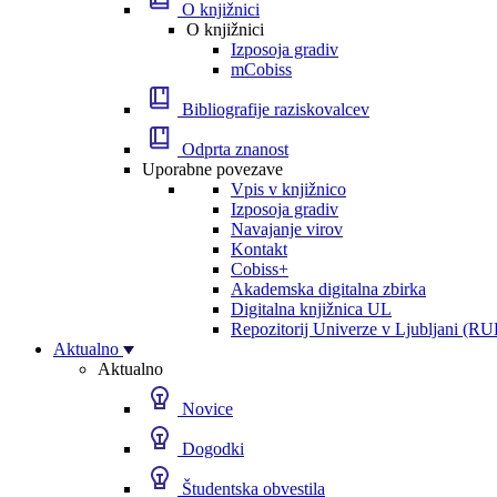
O knjižnici
O knjižnici
Izposoja gradiv
mCobiss
Bibliografije raziskovalcev
Odprta znanost
Uporabne povezave
Vpis v knjižnico
Izposoja gradiv
Navajanje virov
Kontakt
Cobiss+
Akademska digitalna zbirka
Digitalna knjižnica UL
Repozitorij Univerze v Ljubljani (RU
Aktualno
Aktualno
Novice
Dogodki
Študentska obvestila