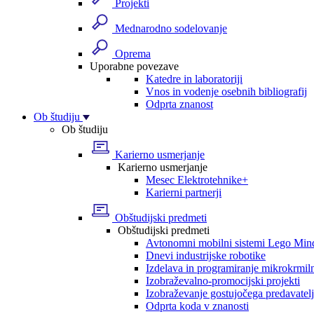
Projekti
Mednarodno sodelovanje
Oprema
Uporabne povezave
Katedre in laboratoriji
Vnos in vodenje osebnih bibliografij
Odprta znanost
Ob študiju
Ob študiju
Karierno usmerjanje
Karierno usmerjanje
Mesec Elektrotehnike+
Karierni partnerji
Obštudijski predmeti
Obštudijski predmeti
Avtonomni mobilni sistemi Lego Min
Dnevi industrijske robotike
Izdelava in programiranje mikrokrmil
Izobraževalno-promocijski projekti
Izobraževanje gostujočega predavatel
Odprta koda v znanosti