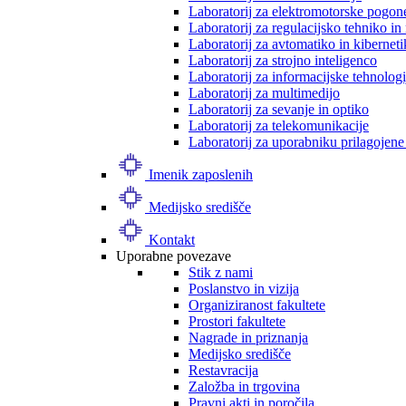
Laboratorij za elektromotorske pogon
Laboratorij za regulacijsko tehniko i
Laboratorij za avtomatiko in kibernet
Laboratorij za strojno inteligenco
Laboratorij za informacijske tehnologi
Laboratorij za multimedijo
Laboratorij za sevanje in optiko
Laboratorij za telekomunikacije
Laboratorij za uporabniku prilagojene
Imenik zaposlenih
Medijsko središče
Kontakt
Uporabne povezave
Stik z nami
Poslanstvo in vizija
Organiziranost fakultete
Prostori fakultete
Nagrade in priznanja
Medijsko središče
Restavracija
Založba in trgovina
Pravni akti in poročila