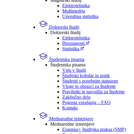
Magistrski študij
Elektrotehnika
Multimedija
Uporabna statistika
Doktorski študij
Doktorski študij
Elektrotehnika
Bioznanosti
Statistika
Študentska pisarna
Študentska pisarna
Vpis v študij
Študijski koledar in urnik
Študenti s posebnim statusom
Vloge in obrazci za študente
Pravilniki in navodila za študente
Zaključno delo
Pogosta vprašanja – FAQ
Kontakt
Mednarodne izmenjave
Mednarodne izmenjave
Erasmus+ študijska praksa (SMP)