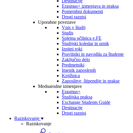
Destinacije
Erasmus+ izmenjava in praksa
Pomembni dokumenti
Drugi razpisi
Uporabne povezave
Vpis v študij
Studis
Spletna učilnica e.FE
Študijski koledar in urnik
Izpitni roki
Pravilniki in navodila za študente
Zaključno delo
Predmetniki
Imenik zaposlenih
Knjižnica
Zaposlitve, štipendije in prakse
Mednarodne izmenjave
Erasmus+
Študijska praksa
Exchange Students Guide
Destinacije
Drugi razpisi
Raziskovanje
Raziskovanje