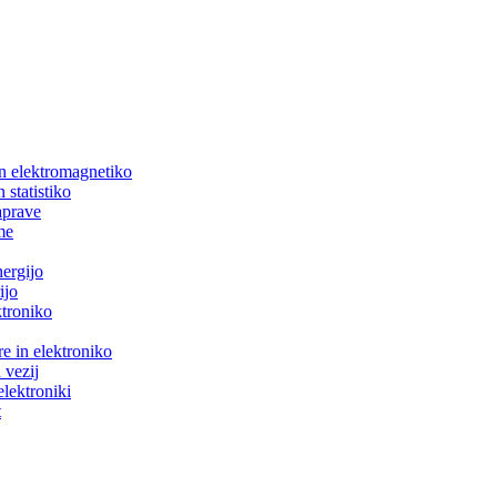
in elektromagnetiko
 statistiko
aprave
me
nergijo
ijo
ktroniko
e in elektroniko
 vezij
elektroniki
t