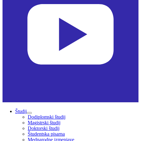
Študij
Dodiplomski študij
Magistrski študij
Doktorski študij
Študentska pisarna
Mednarodne izmenjave