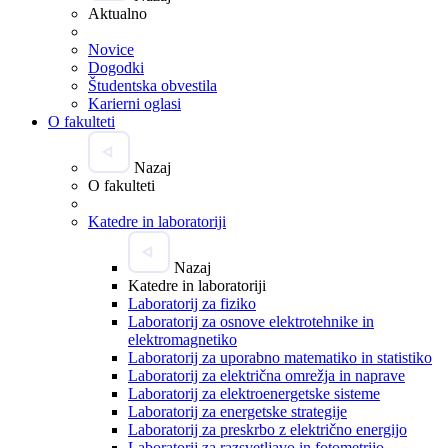
Aktualno
Novice
Dogodki
Študentska obvestila
Karierni oglasi
O fakulteti
Nazaj
O fakulteti
Katedre in laboratoriji
Nazaj
Katedre in laboratoriji
Laboratorij za fiziko
Laboratorij za osnove elektrotehnike in
elektromagnetiko
Laboratorij za uporabno matematiko in statistiko
Laboratorij za električna omrežja in naprave
Laboratorij za elektroenergetske sisteme
Laboratorij za energetske strategije
Laboratorij za preskrbo z električno energijo
Laboratorij za razsvetljavo in fotometrijo