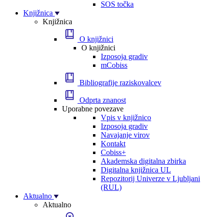
SOS točka
Knjižnica
Knjižnica
O knjižnici
O knjižnici
Izposoja gradiv
mCobiss
Bibliografije raziskovalcev
Odprta znanost
Uporabne povezave
Vpis v knjižnico
Izposoja gradiv
Navajanje virov
Kontakt
Cobiss+
Akademska digitalna zbirka
Digitalna knjižnica UL
Repozitorij Univerze v Ljubljani
(RUL)
Aktualno
Aktualno