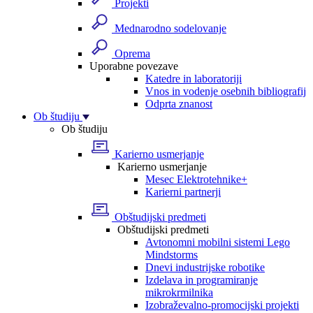
Projekti
Mednarodno sodelovanje
Oprema
Uporabne povezave
Katedre in laboratoriji
Vnos in vodenje osebnih bibliografij
Odprta znanost
Ob študiju
Ob študiju
Karierno usmerjanje
Karierno usmerjanje
Mesec Elektrotehnike+
Karierni partnerji
Obštudijski predmeti
Obštudijski predmeti
Avtonomni mobilni sistemi Lego
Mindstorms
Dnevi industrijske robotike
Izdelava in programiranje
mikrokrmilnika
Izobraževalno-promocijski projekti