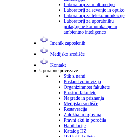
Laboratorij za multimedijo
Laboratorij za sevanje in optiko
Laboratorij za telekomunikacije
Laboratorij za uporabniku
prilagojene komunikacije in
ambientno inteligenco
Imenik zaposlenih
Medijsko središče
Kontakt
Uporabne povezave
Stik z nami
Poslanstvo in vizija
Organiziranost fakultete
Prostori fakultete
Nagrade in priznanja
Medijsko središče
Restavracija
Založba in trgovina
Pravni akti in poročila
Habilitacije
Katalog IJZ
100 let fakultete