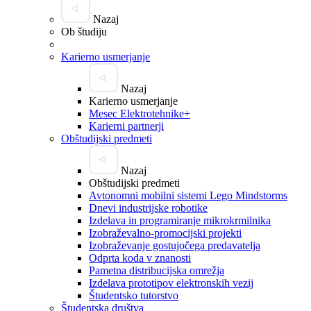
Nazaj
Ob študiju
Karierno usmerjanje
Nazaj
Karierno usmerjanje
Mesec Elektrotehnike+
Karierni partnerji
Obštudijski predmeti
Nazaj
Obštudijski predmeti
Avtonomni mobilni sistemi Lego Mindstorms
Dnevi industrijske robotike
Izdelava in programiranje mikrokrmilnika
Izobraževalno-promocijski projekti
Izobraževanje gostujočega predavatelja
Odprta koda v znanosti
Pametna distribucijska omrežja
Izdelava prototipov elektronskih vezij
Študentsko tutorstvo
Študentska društva