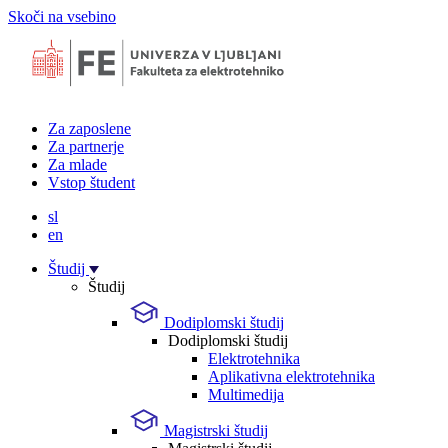
Skoči na vsebino
Za zaposlene
Za partnerje
Za mlade
Vstop študent
sl
en
Študij
Študij
Dodiplomski študij
Dodiplomski študij
Elektrotehnika
Aplikativna elektrotehnika
Multimedija
Magistrski študij