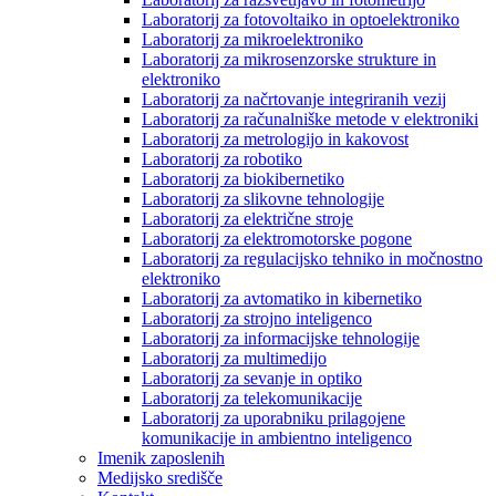
Laboratorij za fotovoltaiko in optoelektroniko
Laboratorij za mikroelektroniko
Laboratorij za mikrosenzorske strukture in
elektroniko
Laboratorij za načrtovanje integriranih vezij
Laboratorij za računalniške metode v elektroniki
Laboratorij za metrologijo in kakovost
Laboratorij za robotiko
Laboratorij za biokibernetiko
Laboratorij za slikovne tehnologije
Laboratorij za električne stroje
Laboratorij za elektromotorske pogone
Laboratorij za regulacijsko tehniko in močnostno
elektroniko
Laboratorij za avtomatiko in kibernetiko
Laboratorij za strojno inteligenco
Laboratorij za informacijske tehnologije
Laboratorij za multimedijo
Laboratorij za sevanje in optiko
Laboratorij za telekomunikacije
Laboratorij za uporabniku prilagojene
komunikacije in ambientno inteligenco
Imenik zaposlenih
Medijsko središče