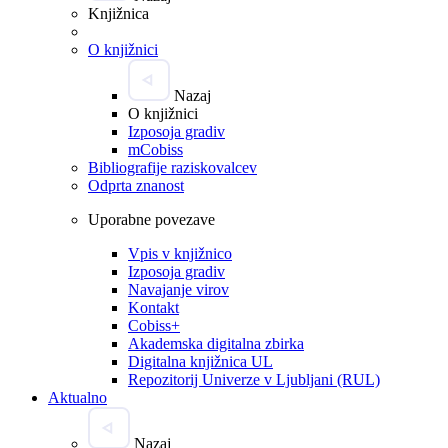
Knjižnica
O knjižnici
Nazaj
O knjižnici
Izposoja gradiv
mCobiss
Bibliografije raziskovalcev
Odprta znanost
Uporabne povezave
Vpis v knjižnico
Izposoja gradiv
Navajanje virov
Kontakt
Cobiss+
Akademska digitalna zbirka
Digitalna knjižnica UL
Repozitorij Univerze v Ljubljani (RUL)
Aktualno
Nazaj