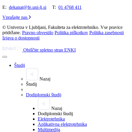
E:
dekanat@fe.uni-lj.si
T:
01 4768 411
Vprašajte nas
© Univerza v Ljubljani, Fakulteta za elektrotehniko. Vse pravice
pridržane.
Pravno obvestilo
Politika piškotkov
Politika zasebnosti
Izjava o dostopnosti
Obiščite spletno stran ENKI
Študij
Nazaj
Študij
Dodiplomski študij
Nazaj
Dodiplomski študij
Elektrotehnika
Aplikativna elektrotehnika
Multimedija