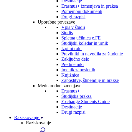
Destinacije
Erasmus+ izmenjava in praksa
Pomembni dokumenti
Drugi razpisi
Uporabne povezave
Vpis v študij
Studis
Spletna učilnica e.FE
Študijski koledar in urnik
Izpitni roki
Pravilniki in navodila za študente
Zaključno delo
Predmetniki
Imenik zaposlenih
Knjižnica
Zaposlitve, štipendije in prakse
Mednarodne izmenjave
Erasmus+
Študijska praksa
Exchange Students Guide
Destinacije
Drugi razpisi
Raziskovanje
Raziskovanje