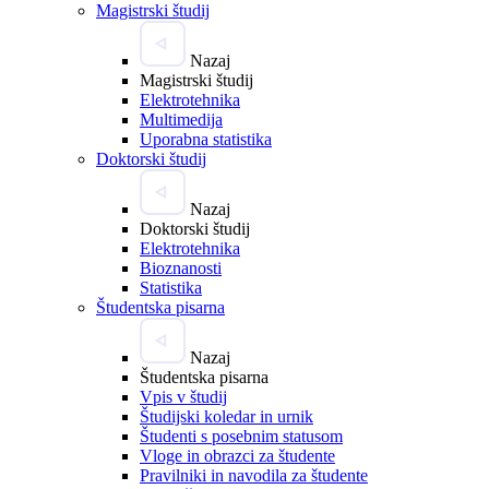
Magistrski študij
Nazaj
Magistrski študij
Elektrotehnika
Multimedija
Uporabna statistika
Doktorski študij
Nazaj
Doktorski študij
Elektrotehnika
Bioznanosti
Statistika
Študentska pisarna
Nazaj
Študentska pisarna
Vpis v študij
Študijski koledar in urnik
Študenti s posebnim statusom
Vloge in obrazci za študente
Pravilniki in navodila za študente