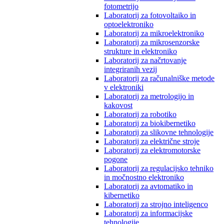
fotometrijo
Laboratorij za fotovoltaiko in
optoelektroniko
Laboratorij za mikroelektroniko
Laboratorij za mikrosenzorske
strukture in elektroniko
Laboratorij za načrtovanje
integriranih vezij
Laboratorij za računalniške metode
v elektroniki
Laboratorij za metrologijo in
kakovost
Laboratorij za robotiko
Laboratorij za biokibernetiko
Laboratorij za slikovne tehnologije
Laboratorij za električne stroje
Laboratorij za elektromotorske
pogone
Laboratorij za regulacijsko tehniko
in močnostno elektroniko
Laboratorij za avtomatiko in
kibernetiko
Laboratorij za strojno inteligenco
Laboratorij za informacijske
tehnologije