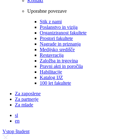
Kontakt
Uporabne povezave
Stik z nami
Poslanstvo in vizija
Organiziranost fakultete
Prostori fakultete
Nagrade in priznanja
Medijsko središče
Restavracija
Založba in trgovina
Pravni akti in poročila
Habilitacije
Katalog IJZ
100 let fakultete
Za zaposlene
Za partnerje
Za mlade
sl
en
Vstop študent