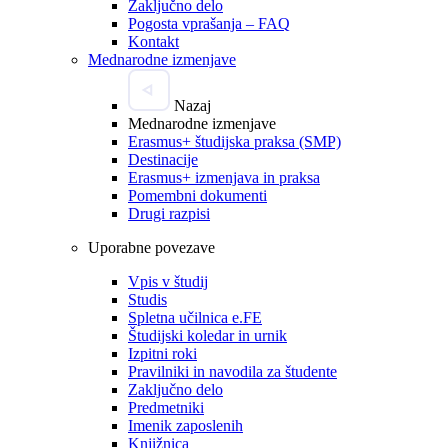
Zaključno delo
Pogosta vprašanja – FAQ
Kontakt
Mednarodne izmenjave
Nazaj
Mednarodne izmenjave
Erasmus+ študijska praksa (SMP)
Destinacije
Erasmus+ izmenjava in praksa
Pomembni dokumenti
Drugi razpisi
Uporabne povezave
Vpis v študij
Studis
Spletna učilnica e.FE
Študijski koledar in urnik
Izpitni roki
Pravilniki in navodila za študente
Zaključno delo
Predmetniki
Imenik zaposlenih
Knjižnica