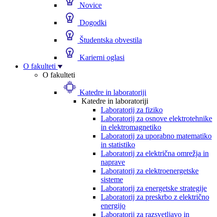
Novice
Dogodki
Študentska obvestila
Karierni oglasi
O fakulteti
O fakulteti
Katedre in laboratoriji
Katedre in laboratoriji
Laboratorij za fiziko
Laboratorij za osnove elektrotehnike
in elektromagnetiko
Laboratorij za uporabno matematiko
in statistiko
Laboratorij za električna omrežja in
naprave
Laboratorij za elektroenergetske
sisteme
Laboratorij za energetske strategije
Laboratorij za preskrbo z električno
energijo
Laboratorij za razsvetljavo in