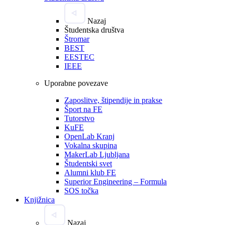
Nazaj
Študentska društva
Štromar
BEST
EESTEC
IEEE
Uporabne povezave
Zaposlitve, štipendije in prakse
Šport na FE
Tutorstvo
KuFE
OpenLab Kranj
Vokalna skupina
MakerLab Ljubljana
Študentski svet
Alumni klub FE
Superior Engineering – Formula
SOS točka
Knjižnica
Nazaj