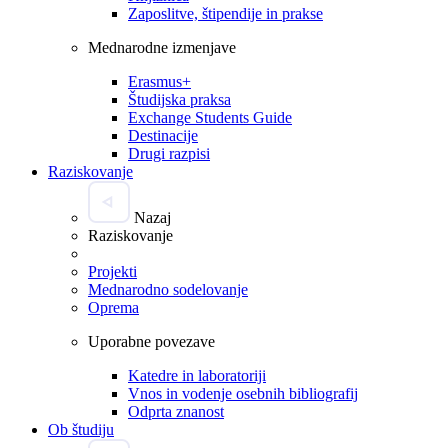
Zaposlitve, štipendije in prakse
Mednarodne izmenjave
Erasmus+
Študijska praksa
Exchange Students Guide
Destinacije
Drugi razpisi
Raziskovanje
Nazaj
Raziskovanje
Projekti
Mednarodno sodelovanje
Oprema
Uporabne povezave
Katedre in laboratoriji
Vnos in vodenje osebnih bibliografij
Odprta znanost
Ob študiju