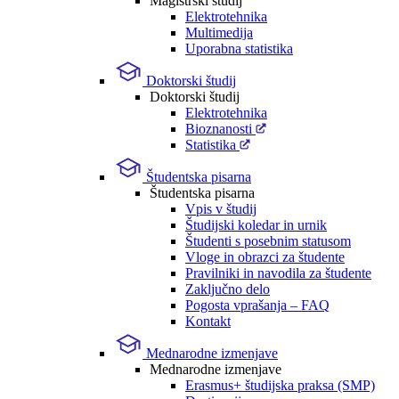
Magistrski študij
Elektrotehnika
Multimedija
Uporabna statistika
Doktorski študij
Doktorski študij
Elektrotehnika
Bioznanosti
Statistika
Študentska pisarna
Študentska pisarna
Vpis v študij
Študijski koledar in urnik
Študenti s posebnim statusom
Vloge in obrazci za študente
Pravilniki in navodila za študente
Zaključno delo
Pogosta vprašanja – FAQ
Kontakt
Mednarodne izmenjave
Mednarodne izmenjave
Erasmus+ študijska praksa (SMP)