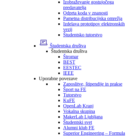
Izobraževanje gostujočega
predavatelja
Odprta koda v znanosti
Pametna distribucijska omrežja
Izdelava prototipov elektronskih
vezij
Študentsko tutorstvo
Študentska društva
Študentska društva
Štromar
BEST
EESTEC
IEEE
Uporabne povezave
Zaposlitve, štipendije in prakse
Šport na FE
Tutorstvo
KuFE
OpenLab Kranj
Vokalna skupina
MakerLab Ljubljana
Študentski svet
Alumni klub FE
Superior Engineering – Formula