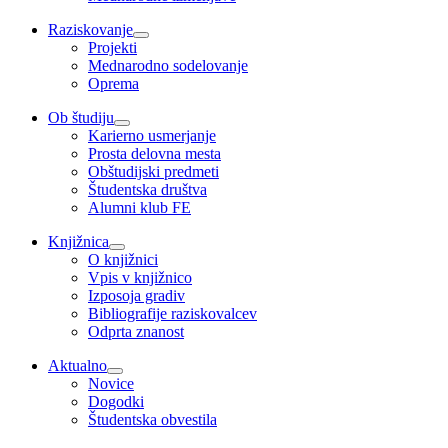
Raziskovanje
Projekti
Mednarodno sodelovanje
Oprema
Ob študiju
Karierno usmerjanje
Prosta delovna mesta
Obštudijski predmeti
Študentska društva
Alumni klub FE
Knjižnica
O knjižnici
Vpis v knjižnico
Izposoja gradiv
Bibliografije raziskovalcev
Odprta znanost
Aktualno
Novice
Dogodki
Študentska obvestila