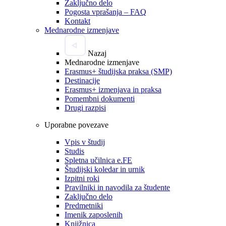
Zaključno delo
Pogosta vprašanja – FAQ
Kontakt
Mednarodne izmenjave
Nazaj
Mednarodne izmenjave
Erasmus+ študijska praksa (SMP)
Destinacije
Erasmus+ izmenjava in praksa
Pomembni dokumenti
Drugi razpisi
Uporabne povezave
Vpis v študij
Studis
Spletna učilnica e.FE
Študijski koledar in urnik
Izpitni roki
Pravilniki in navodila za študente
Zaključno delo
Predmetniki
Imenik zaposlenih
Knjižnica