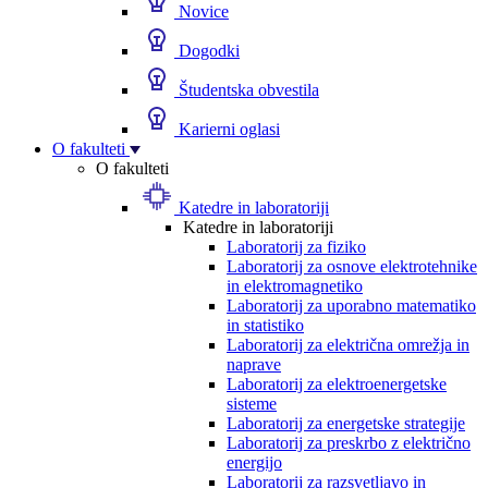
Novice
Dogodki
Študentska obvestila
Karierni oglasi
O fakulteti
O fakulteti
Katedre in laboratoriji
Katedre in laboratoriji
Laboratorij za fiziko
Laboratorij za osnove elektrotehnike
in elektromagnetiko
Laboratorij za uporabno matematiko
in statistiko
Laboratorij za električna omrežja in
naprave
Laboratorij za elektroenergetske
sisteme
Laboratorij za energetske strategije
Laboratorij za preskrbo z električno
energijo
Laboratorij za razsvetljavo in