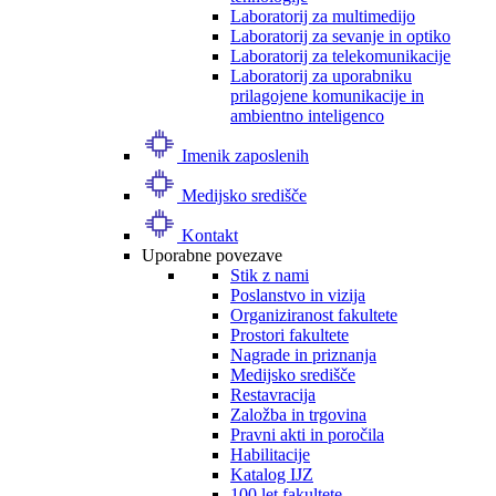
Laboratorij za multimedijo
Laboratorij za sevanje in optiko
Laboratorij za telekomunikacije
Laboratorij za uporabniku
prilagojene komunikacije in
ambientno inteligenco
Imenik zaposlenih
Medijsko središče
Kontakt
Uporabne povezave
Stik z nami
Poslanstvo in vizija
Organiziranost fakultete
Prostori fakultete
Nagrade in priznanja
Medijsko središče
Restavracija
Založba in trgovina
Pravni akti in poročila
Habilitacije
Katalog IJZ
100 let fakultete