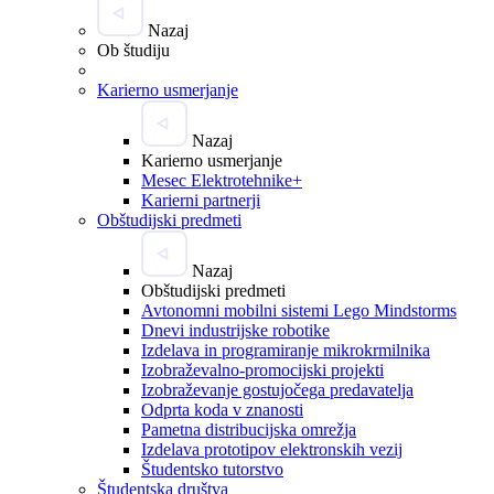
Nazaj
Ob študiju
Karierno usmerjanje
Nazaj
Karierno usmerjanje
Mesec Elektrotehnike+
Karierni partnerji
Obštudijski predmeti
Nazaj
Obštudijski predmeti
Avtonomni mobilni sistemi Lego Mindstorms
Dnevi industrijske robotike
Izdelava in programiranje mikrokrmilnika
Izobraževalno-promocijski projekti
Izobraževanje gostujočega predavatelja
Odprta koda v znanosti
Pametna distribucijska omrežja
Izdelava prototipov elektronskih vezij
Študentsko tutorstvo
Študentska društva