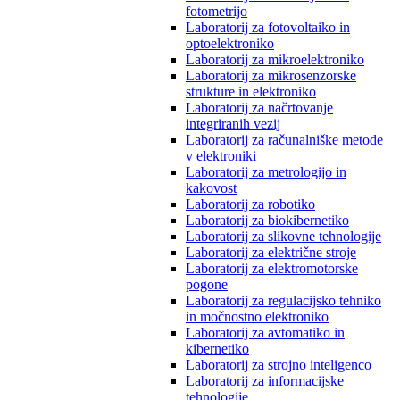
fotometrijo
Laboratorij za fotovoltaiko in
optoelektroniko
Laboratorij za mikroelektroniko
Laboratorij za mikrosenzorske
strukture in elektroniko
Laboratorij za načrtovanje
integriranih vezij
Laboratorij za računalniške metode
v elektroniki
Laboratorij za metrologijo in
kakovost
Laboratorij za robotiko
Laboratorij za biokibernetiko
Laboratorij za slikovne tehnologije
Laboratorij za električne stroje
Laboratorij za elektromotorske
pogone
Laboratorij za regulacijsko tehniko
in močnostno elektroniko
Laboratorij za avtomatiko in
kibernetiko
Laboratorij za strojno inteligenco
Laboratorij za informacijske
tehnologije