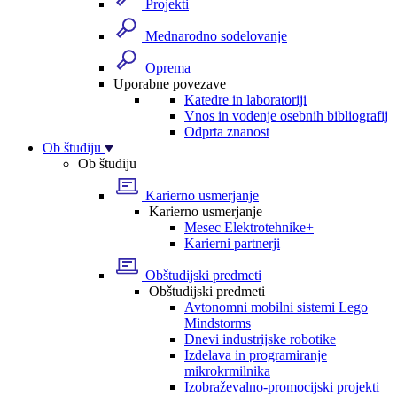
Projekti
Mednarodno sodelovanje
Oprema
Uporabne povezave
Katedre in laboratoriji
Vnos in vodenje osebnih bibliografij
Odprta znanost
Ob študiju
Ob študiju
Karierno usmerjanje
Karierno usmerjanje
Mesec Elektrotehnike+
Karierni partnerji
Obštudijski predmeti
Obštudijski predmeti
Avtonomni mobilni sistemi Lego
Mindstorms
Dnevi industrijske robotike
Izdelava in programiranje
mikrokrmilnika
Izobraževalno-promocijski projekti