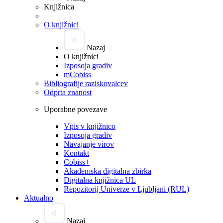
Knjižnica
O knjižnici
Nazaj
O knjižnici
Izposoja gradiv
mCobiss
Bibliografije raziskovalcev
Odprta znanost
Uporabne povezave
Vpis v knjižnico
Izposoja gradiv
Navajanje virov
Kontakt
Cobiss+
Akademska digitalna zbirka
Digitalna knjižnica UL
Repozitorij Univerze v Ljubljani (RUL)
Aktualno
Nazaj