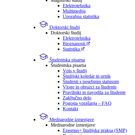
Magistrski študij
Elektrotehnika
Multimedija
Uporabna statistika
Doktorski študij
Doktorski študij
Elektrotehnika
Bioznanosti
Statistika
Študentska pisarna
Študentska pisarna
Vpis v študij
Študijski koledar in urnik
Študenti s posebnim statusom
Vloge in obrazci za študente
Pravilniki in navodila za študente
Zaključno delo
Pogosta vprašanja – FAQ
Kontakt
Mednarodne izmenjave
Mednarodne izmenjave
Erasmus+ študijska praksa (SMP)