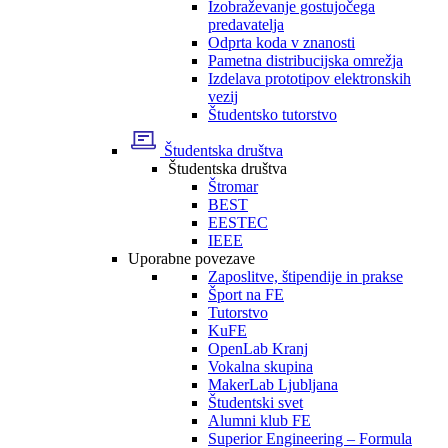
Izobraževanje gostujočega
predavatelja
Odprta koda v znanosti
Pametna distribucijska omrežja
Izdelava prototipov elektronskih
vezij
Študentsko tutorstvo
Študentska društva
Študentska društva
Štromar
BEST
EESTEC
IEEE
Uporabne povezave
Zaposlitve, štipendije in prakse
Šport na FE
Tutorstvo
KuFE
OpenLab Kranj
Vokalna skupina
MakerLab Ljubljana
Študentski svet
Alumni klub FE
Superior Engineering – Formula