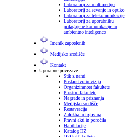
Laboratorij za multimedijo
Laboratorij za sevanje in optiko
Laboratorij za telekomunikacije
Laboratorij za uporabniku
prilagojene komunikacije in
ambientno inteligenco
Imenik zaposlenih
Medijsko središče
Kontakt
Uporabne povezave
Stik z nami
Poslanstvo in vizija
Organiziranost fakultete
Prostori fakultete
Nagrade in priznanja
Medijsko središče
Restavracija
Založba in trgovina
Pravni akti in poročila
Habilitacije
Katalog IJZ
100 let fakultete