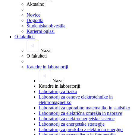
Aktualno
Novice
Dogodki
Študentska obvestila
Karierni oglasi
O fakulteti
Nazaj
O fakulteti
Katedre in laboratoriji
Nazaj
Katedre in laboratoriji
Laboratorij za fiziko
Laboratorij za osnove elektrotehnike in
elektromagnetiko
Laboratorij za uporabno matematiko in statistiko
Laboratorij za električna omrežja in naprave
Laboratorij za elektroenergetske sisteme
Laboratorij za energetske strategije
Laboratorij za preskrbo z električno energijo
Laboratorij za razsvetljavo in fotometrijo