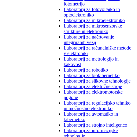
fotometrijo
Laboratorij za fotovoltaiko in
optoelektroniko
Laboratorij za mikroelektroniko
Laboratorij za mikrosenzorske
strukture in elektroniko
Laboratorij za načrtovanje
integriranih vezij
Laboratorij za računalniške metode
v elektroniki
Laboratorij za metrologijo in
kakovost
Laboratorij za robotiko
Laboratorij za biokibernetiko
Laboratorij za slikovne tehnologije
Laboratorij za električne stroje
Laboratorij za elektromotorske
pogone
Laboratorij za regulacijsko tehniko
in močnostno elektroniko
Laboratorij za avtomatiko in
kibernetiko
Laboratorij za strojno inteligenco
Laboratorij za informacijske
tehnologije