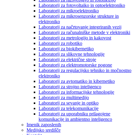
Laboratorij za fotovoltaiko in optoelektroniko
Laboratorij za mikroelektroniko
Laboratorij za mikrosenzorske strukture in
elektroniko
Laboratorij za načrtovanje integriranih vezij
Laboratorij za računalniške metode v elektroniki
Laboratorij za metrologijo in kakovost
Laboratorij za robotiko
Laboratorij za biokibernetiko
Laboratorij za slikovne tehnologije
Laboratorij za električne stroje
Laboratorij za elektromotorske pogone
Laboratorij za regulacijsko tehniko in močnostno
elektroniko
Laboratorij za avtomatiko in kibernetiko
Laboratorij za strojno inteligenco
Laboratorij za informacijske tehnologije
Laboratorij za multimedijo
Laboratorij za sevanje in optiko
Laboratorij za telekomunikacije
Laboratorij za uporabniku prilagojene
komunikacije in ambientno inteligenco
Imenik zaposlenih
Medijsko središče