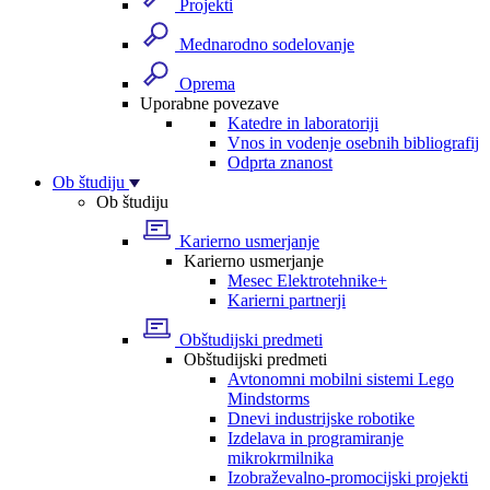
Projekti
Mednarodno sodelovanje
Oprema
Uporabne povezave
Katedre in laboratoriji
Vnos in vodenje osebnih bibliografij
Odprta znanost
Ob študiju
Ob študiju
Karierno usmerjanje
Karierno usmerjanje
Mesec Elektrotehnike+
Karierni partnerji
Obštudijski predmeti
Obštudijski predmeti
Avtonomni mobilni sistemi Lego
Mindstorms
Dnevi industrijske robotike
Izdelava in programiranje
mikrokrmilnika
Izobraževalno-promocijski projekti