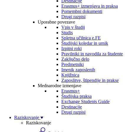
Destinacije
Erasmus+ izmenjava in praksa
Pomembni dokumenti
Drugi razpisi
Uporabne povezave
Vpis v študij
Studis
Spletna učilnica e.FE
Študijski koledar in urnik
Izpitni roki
Pravilniki in navodila za študente
Zaključno delo
Predmetniki
Imenik zaposlenih
Knjižnica
Zaposlitve, štipendije in prakse
Mednarodne izmenjave
Erasmus+
Študijska praksa
Exchange Students Guide
Destinacije
Drugi razpisi
Raziskovanje
Raziskovanje