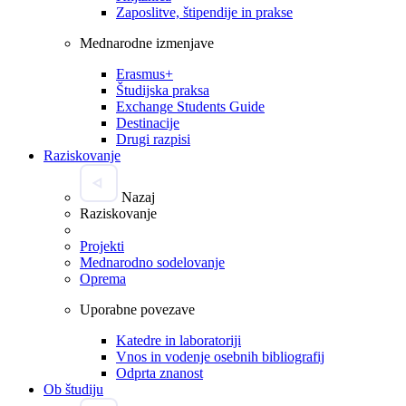
Zaposlitve, štipendije in prakse
Mednarodne izmenjave
Erasmus+
Študijska praksa
Exchange Students Guide
Destinacije
Drugi razpisi
Raziskovanje
Nazaj
Raziskovanje
Projekti
Mednarodno sodelovanje
Oprema
Uporabne povezave
Katedre in laboratoriji
Vnos in vodenje osebnih bibliografij
Odprta znanost
Ob študiju