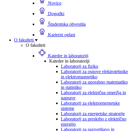
Novice
Dogodki
Študentska obvestila
Karierni oglasi
O fakulteti
O fakulteti
Katedre in laboratoriji
Katedre in laboratoriji
Laboratorij za fiziko
Laboratorij za osnove elektrotehnike
in elektromagnetiko
Laboratorij za uporabno matematiko
in statistiko
Laboratorij za električna omrežja in
naprave
Laboratorij za elektroenergetske
sisteme
Laboratorij za energetske strategije
Laboratorij za preskrbo z električno
energijo
Laboratorij za razsvetljavo in