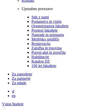
Kontakt
Uporabne povezave
Stik z nami
Poslanstvo in vizija
Organiziranost fakultete
Prostori fakultete
Nagrade in priznanja
Medijsko središče
Restavracija
Založba in trgovina
Pravni akti in poročila
Habilitacije
Katalog IJZ
100 let fakultete
Za zaposlene
Za partnerje
Za mlade
sl
en
Vstop študent