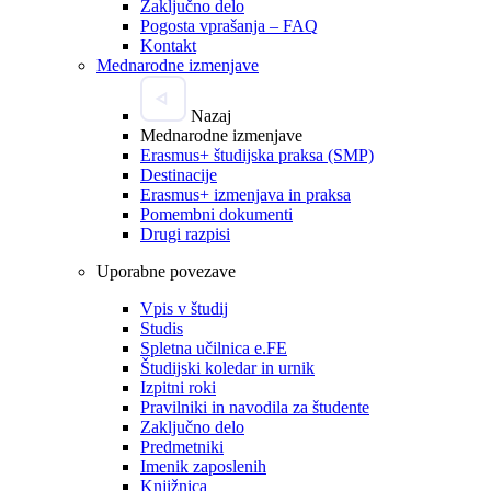
Zaključno delo
Pogosta vprašanja – FAQ
Kontakt
Mednarodne izmenjave
Nazaj
Mednarodne izmenjave
Erasmus+ študijska praksa (SMP)
Destinacije
Erasmus+ izmenjava in praksa
Pomembni dokumenti
Drugi razpisi
Uporabne povezave
Vpis v študij
Studis
Spletna učilnica e.FE
Študijski koledar in urnik
Izpitni roki
Pravilniki in navodila za študente
Zaključno delo
Predmetniki
Imenik zaposlenih
Knjižnica