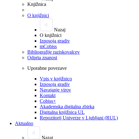
Knjižnica
O knjižnici
Nazaj
O knjižnici
Izposoja gradiv
mCobiss
Bibliografije raziskovalcev
Odprta znanost
Uporabne povezave
Vpis v knjižnico
Izposoja gradiv
Navajanje virov
Kontakt
Cobiss+
Akademska digitalna zbirka
Digitalna knjižnica UL
Repozitorij Univerze v Ljubljani (RUL)
Aktualno
Nazaj