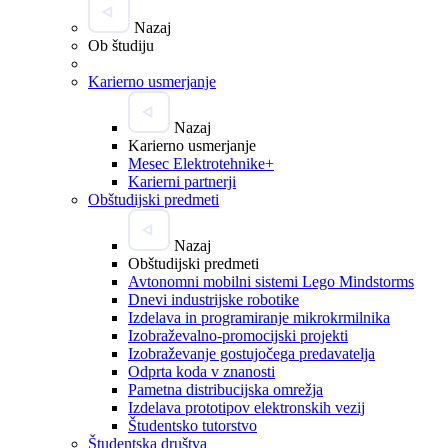
Nazaj
Ob študiju
Karierno usmerjanje
Nazaj
Karierno usmerjanje
Mesec Elektrotehnike+
Karierni partnerji
Obštudijski predmeti
Nazaj
Obštudijski predmeti
Avtonomni mobilni sistemi Lego Mindstorms
Dnevi industrijske robotike
Izdelava in programiranje mikrokrmilnika
Izobraževalno-promocijski projekti
Izobraževanje gostujočega predavatelja
Odprta koda v znanosti
Pametna distribucijska omrežja
Izdelava prototipov elektronskih vezij
Študentsko tutorstvo
Študentska društva