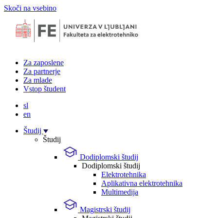
Skoči na vsebino
Za zaposlene
Za partnerje
Za mlade
Vstop študent
sl
en
Študij
Študij
Dodiplomski študij
Dodiplomski študij
Elektrotehnika
Aplikativna elektrotehnika
Multimedija
Magistrski študij