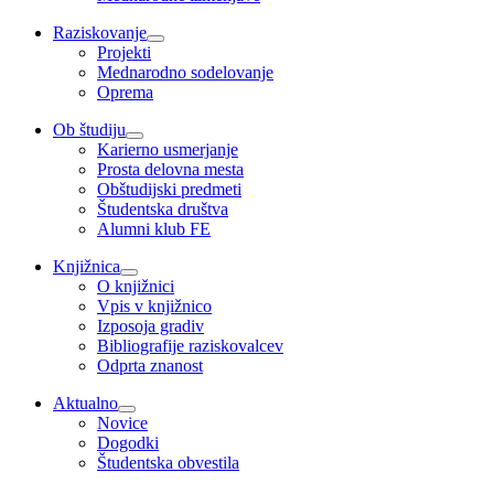
Raziskovanje
Projekti
Mednarodno sodelovanje
Oprema
Ob študiju
Karierno usmerjanje
Prosta delovna mesta
Obštudijski predmeti
Študentska društva
Alumni klub FE
Knjižnica
O knjižnici
Vpis v knjižnico
Izposoja gradiv
Bibliografije raziskovalcev
Odprta znanost
Aktualno
Novice
Dogodki
Študentska obvestila