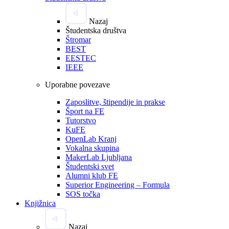
Nazaj
Študentska društva
Štromar
BEST
EESTEC
IEEE
Uporabne povezave
Zaposlitve, štipendije in prakse
Šport na FE
Tutorstvo
KuFE
OpenLab Kranj
Vokalna skupina
MakerLab Ljubljana
Študentski svet
Alumni klub FE
Superior Engineering – Formula
SOS točka
Knjižnica
Nazaj