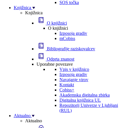
SOS točka
Knjižnica
Knjižnica
O knjižnici
O knjižnici
Izposoja gradiv
mCobiss
Bibliografije raziskovalcev
Odprta znanost
Uporabne povezave
Vpis v knjižnico
Izposoja gradiv
Navajanje virov
Kontakt
Cobiss+
Akademska digitalna zbirka
Digitalna knjižnica UL
Repozitorij Univerze v Ljubljani
(RUL)
Aktualno
Aktualno