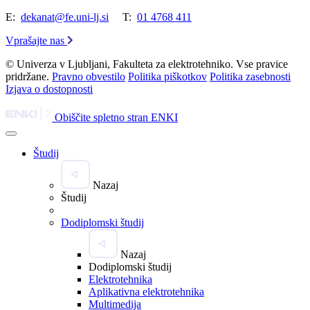
E:
dekanat@fe.uni-lj.si
T:
01 4768 411
Vprašajte nas
© Univerza v Ljubljani, Fakulteta za elektrotehniko. Vse pravice
pridržane.
Pravno obvestilo
Politika piškotkov
Politika zasebnosti
Izjava o dostopnosti
Obiščite spletno stran ENKI
Študij
Nazaj
Študij
Dodiplomski študij
Nazaj
Dodiplomski študij
Elektrotehnika
Aplikativna elektrotehnika
Multimedija