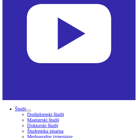
Študij
Dodiplomski študij
Magistrski študij
Doktorski študij
Študentska pisarna
Mednarodne izmenjave