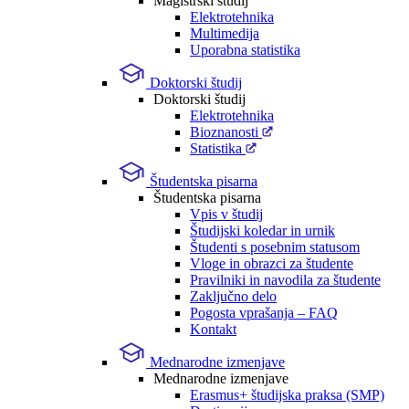
Magistrski študij
Elektrotehnika
Multimedija
Uporabna statistika
Doktorski študij
Doktorski študij
Elektrotehnika
Bioznanosti
Statistika
Študentska pisarna
Študentska pisarna
Vpis v študij
Študijski koledar in urnik
Študenti s posebnim statusom
Vloge in obrazci za študente
Pravilniki in navodila za študente
Zaključno delo
Pogosta vprašanja – FAQ
Kontakt
Mednarodne izmenjave
Mednarodne izmenjave
Erasmus+ študijska praksa (SMP)