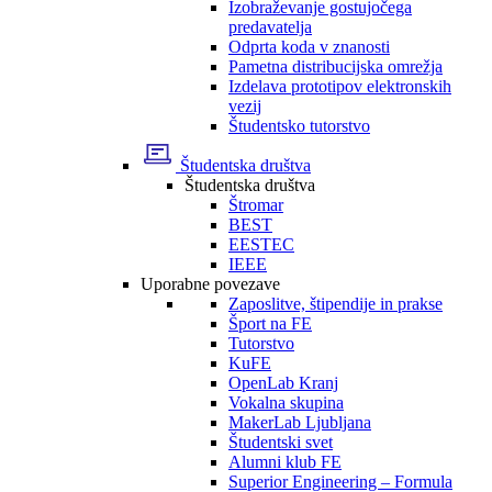
Izobraževanje gostujočega
predavatelja
Odprta koda v znanosti
Pametna distribucijska omrežja
Izdelava prototipov elektronskih
vezij
Študentsko tutorstvo
Študentska društva
Študentska društva
Štromar
BEST
EESTEC
IEEE
Uporabne povezave
Zaposlitve, štipendije in prakse
Šport na FE
Tutorstvo
KuFE
OpenLab Kranj
Vokalna skupina
MakerLab Ljubljana
Študentski svet
Alumni klub FE
Superior Engineering – Formula