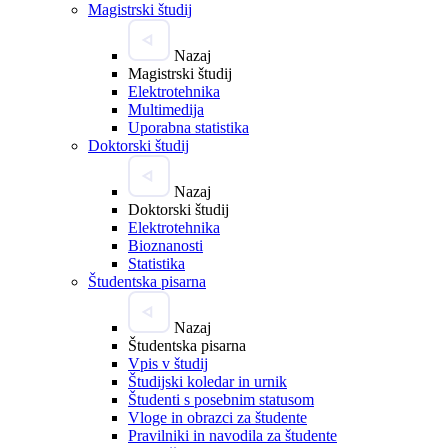
Magistrski študij
Nazaj
Magistrski študij
Elektrotehnika
Multimedija
Uporabna statistika
Doktorski študij
Nazaj
Doktorski študij
Elektrotehnika
Bioznanosti
Statistika
Študentska pisarna
Nazaj
Študentska pisarna
Vpis v študij
Študijski koledar in urnik
Študenti s posebnim statusom
Vloge in obrazci za študente
Pravilniki in navodila za študente