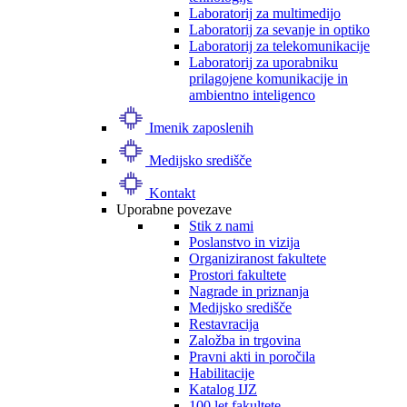
Laboratorij za multimedijo
Laboratorij za sevanje in optiko
Laboratorij za telekomunikacije
Laboratorij za uporabniku
prilagojene komunikacije in
ambientno inteligenco
Imenik zaposlenih
Medijsko središče
Kontakt
Uporabne povezave
Stik z nami
Poslanstvo in vizija
Organiziranost fakultete
Prostori fakultete
Nagrade in priznanja
Medijsko središče
Restavracija
Založba in trgovina
Pravni akti in poročila
Habilitacije
Katalog IJZ
100 let fakultete