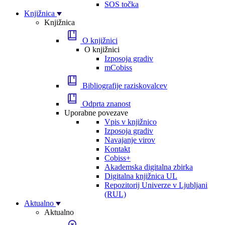
SOS točka
Knjižnica
Knjižnica
O knjižnici
O knjižnici
Izposoja gradiv
mCobiss
Bibliografije raziskovalcev
Odprta znanost
Uporabne povezave
Vpis v knjižnico
Izposoja gradiv
Navajanje virov
Kontakt
Cobiss+
Akademska digitalna zbirka
Digitalna knjižnica UL
Repozitorij Univerze v Ljubljani
(RUL)
Aktualno
Aktualno