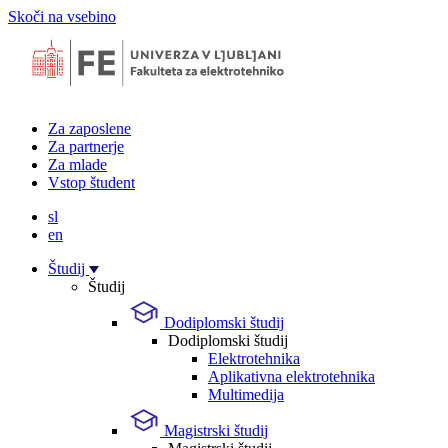
Skoči na vsebino
Za zaposlene
Za partnerje
Za mlade
Vstop študent
sl
en
Študij
Študij
Dodiplomski študij
Dodiplomski študij
Elektrotehnika
Aplikativna elektrotehnika
Multimedija
Magistrski študij