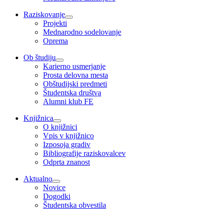
Raziskovanje
Projekti
Mednarodno sodelovanje
Oprema
Ob študiju
Karierno usmerjanje
Prosta delovna mesta
Obštudijski predmeti
Študentska društva
Alumni klub FE
Knjižnica
O knjižnici
Vpis v knjižnico
Izposoja gradiv
Bibliografije raziskovalcev
Odprta znanost
Aktualno
Novice
Dogodki
Študentska obvestila