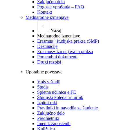
Zaključno delo
Pogosta vprašanja – FAQ
Kontakt
Mednarodne izmenjave
Nazaj
Mednarodne izmenjave
Erasmus+ študijska praksa (SMP)
Destinacije
Erasmus+ izmenjava in praksa
Pomembni dokumenti
Drugi razpisi
Uporabne povezave
Vpis v študij
Studis
Spletna učilnica e.FE
Študijski koledar in urnik
Izpitni roki
Pravilniki in navodila za študente
Zaključno delo
Predmetniki
Imenik zaposlenih
Knjižnica