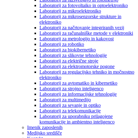
Laboratorij za fotovoltaiko in optoelektroniko
Laboratorij za mikroelektroniko
Laboratorij za mikrosenzorske strukture in
elektroniko
Laboratorij za načrtovanje integriranih vezij
Laboratorij za računalniške metode v elektroniki
Laboratorij za metrologijo in kakovost
Laboratorij za robotiko
Laboratorij za biokibernetiko
Laboratorij za slikovne tehnologije
Laboratorij za električne stroje
Laboratorij za elektromotorske pogone
Laboratorij za regulacijsko tehniko in močnostno
elektroniko
Laboratorij za avtomatiko in kibernetiko
Laboratorij za strojno inteligenco
Laboratorij za informacijske tehnologije
Laboratorij za multimedijo
Laboratorij za sevanje in optiko
Laboratorij za telekomunikacije
Laboratorij za uporabniku prilagojene
komunikacije in ambientno inteligenco
Imenik zaposlenih
Medijsko središče