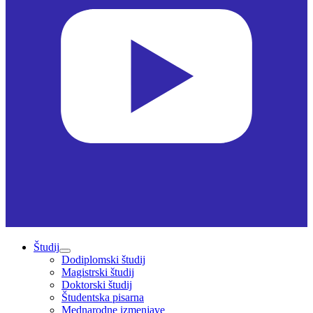
Študij
Dodiplomski študij
Magistrski študij
Doktorski študij
Študentska pisarna
Mednarodne izmenjave