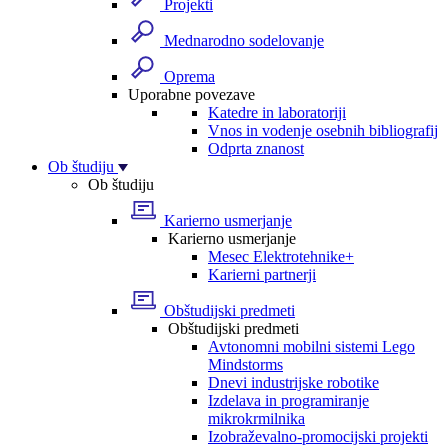
Projekti
Mednarodno sodelovanje
Oprema
Uporabne povezave
Katedre in laboratoriji
Vnos in vodenje osebnih bibliografij
Odprta znanost
Ob študiju
Ob študiju
Karierno usmerjanje
Karierno usmerjanje
Mesec Elektrotehnike+
Karierni partnerji
Obštudijski predmeti
Obštudijski predmeti
Avtonomni mobilni sistemi Lego
Mindstorms
Dnevi industrijske robotike
Izdelava in programiranje
mikrokrmilnika
Izobraževalno-promocijski projekti