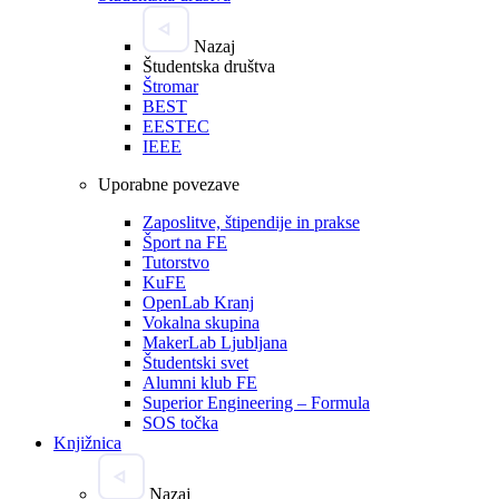
Nazaj
Študentska društva
Štromar
BEST
EESTEC
IEEE
Uporabne povezave
Zaposlitve, štipendije in prakse
Šport na FE
Tutorstvo
KuFE
OpenLab Kranj
Vokalna skupina
MakerLab Ljubljana
Študentski svet
Alumni klub FE
Superior Engineering – Formula
SOS točka
Knjižnica
Nazaj