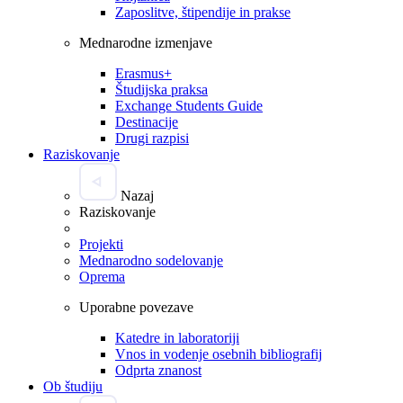
Zaposlitve, štipendije in prakse
Mednarodne izmenjave
Erasmus+
Študijska praksa
Exchange Students Guide
Destinacije
Drugi razpisi
Raziskovanje
Nazaj
Raziskovanje
Projekti
Mednarodno sodelovanje
Oprema
Uporabne povezave
Katedre in laboratoriji
Vnos in vodenje osebnih bibliografij
Odprta znanost
Ob študiju