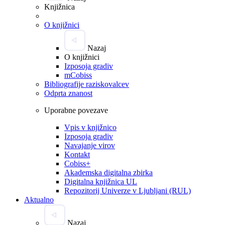
Knjižnica
O knjižnici
Nazaj
O knjižnici
Izposoja gradiv
mCobiss
Bibliografije raziskovalcev
Odprta znanost
Uporabne povezave
Vpis v knjižnico
Izposoja gradiv
Navajanje virov
Kontakt
Cobiss+
Akademska digitalna zbirka
Digitalna knjižnica UL
Repozitorij Univerze v Ljubljani (RUL)
Aktualno
Nazaj