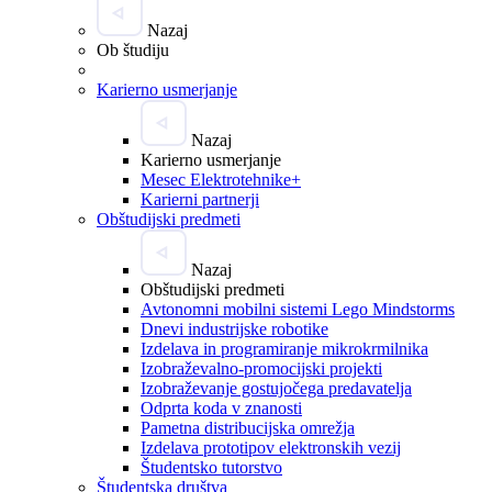
Nazaj
Ob študiju
Karierno usmerjanje
Nazaj
Karierno usmerjanje
Mesec Elektrotehnike+
Karierni partnerji
Obštudijski predmeti
Nazaj
Obštudijski predmeti
Avtonomni mobilni sistemi Lego Mindstorms
Dnevi industrijske robotike
Izdelava in programiranje mikrokrmilnika
Izobraževalno-promocijski projekti
Izobraževanje gostujočega predavatelja
Odprta koda v znanosti
Pametna distribucijska omrežja
Izdelava prototipov elektronskih vezij
Študentsko tutorstvo
Študentska društva