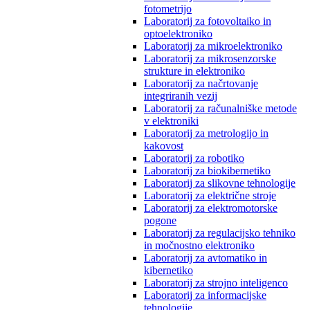
fotometrijo
Laboratorij za fotovoltaiko in
optoelektroniko
Laboratorij za mikroelektroniko
Laboratorij za mikrosenzorske
strukture in elektroniko
Laboratorij za načrtovanje
integriranih vezij
Laboratorij za računalniške metode
v elektroniki
Laboratorij za metrologijo in
kakovost
Laboratorij za robotiko
Laboratorij za biokibernetiko
Laboratorij za slikovne tehnologije
Laboratorij za električne stroje
Laboratorij za elektromotorske
pogone
Laboratorij za regulacijsko tehniko
in močnostno elektroniko
Laboratorij za avtomatiko in
kibernetiko
Laboratorij za strojno inteligenco
Laboratorij za informacijske
tehnologije