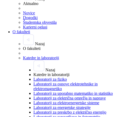
Aktualno
Novice
Dogodki
Študentska obvestila
Karierni oglasi
O fakulteti
Nazaj
O fakulteti
Katedre in laboratoriji
Nazaj
Katedre in laboratoriji
Laboratorij za fiziko
Laboratorij za osnove elektrotehnike in
elektromagnetiko
Laboratorij za uporabno matematiko in statistiko
Laboratorij za električna omrežja in naprave
Laboratorij za elektroenergetske sisteme
Laboratorij za energetske strategije
Laboratorij za preskrbo z električno energijo
Laboratorij za razsvetljavo in fotometrijo