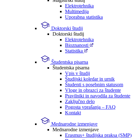
Magistrski študij
Elektrotehnika
Multimedija
Uporabna statistika
Doktorski študij
Doktorski študij
Elektrotehnika
Bioznanosti
Statistika
Študentska pisarna
Študentska pisarna
Vpis v študij
Študijski koledar in urnik
Študenti s posebnim statusom
Vloge in obrazci za študente
Pravilniki in navodila za študente
Zaključno delo
Pogosta vprašanja – FAQ
Kontakt
Mednarodne izmenjave
Mednarodne izmenjave
Erasmus+ študijska praksa (SMP)