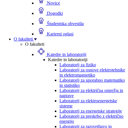
Novice
Dogodki
Študentska obvestila
Karierni oglasi
O fakulteti
O fakulteti
Katedre in laboratoriji
Katedre in laboratoriji
Laboratorij za fiziko
Laboratorij za osnove elektrotehnike
in elektromagnetiko
Laboratorij za uporabno matematiko
in statistiko
Laboratorij za električna omrežja in
naprave
Laboratorij za elektroenergetske
sisteme
Laboratorij za energetske strategije
Laboratorij za preskrbo z električno
energijo
Laboratorij za razsvetljavo in