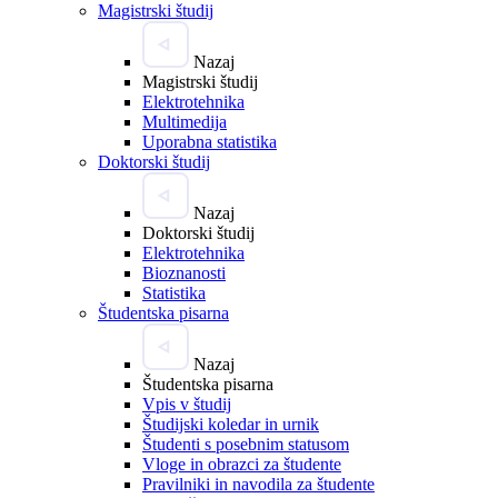
Magistrski študij
Nazaj
Magistrski študij
Elektrotehnika
Multimedija
Uporabna statistika
Doktorski študij
Nazaj
Doktorski študij
Elektrotehnika
Bioznanosti
Statistika
Študentska pisarna
Nazaj
Študentska pisarna
Vpis v študij
Študijski koledar in urnik
Študenti s posebnim statusom
Vloge in obrazci za študente
Pravilniki in navodila za študente