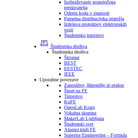
Izobraževanje gostujočega
predavatelja
Odprta koda v znanosti
Pametna distribucijska omrežja
Izdelava prototipov elektronskih
vezij
Študentsko tutorstvo
Študentska društva
Študentska društva
Štromar
BEST
EESTEC
IEEE
Uporabne povezave
Zaposlitve, štipendije in prakse
Šport na FE
Tutorstvo
KuFE
OpenLab Kranj
Vokalna skupina
MakerLab Ljubljana
Študentski svet
Alumni klub FE
Superior Engineering – Formula