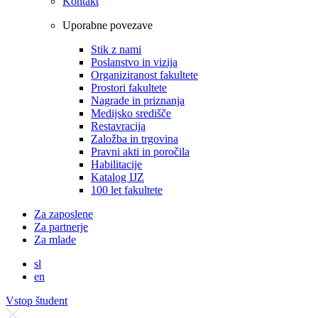
Kontakt
Uporabne povezave
Stik z nami
Poslanstvo in vizija
Organiziranost fakultete
Prostori fakultete
Nagrade in priznanja
Medijsko središče
Restavracija
Založba in trgovina
Pravni akti in poročila
Habilitacije
Katalog IJZ
100 let fakultete
Za zaposlene
Za partnerje
Za mlade
sl
en
Vstop študent