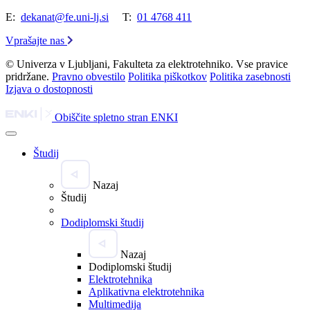
E:
dekanat@fe.uni-lj.si
T:
01 4768 411
Vprašajte nas
© Univerza v Ljubljani, Fakulteta za elektrotehniko. Vse pravice
pridržane.
Pravno obvestilo
Politika piškotkov
Politika zasebnosti
Izjava o dostopnosti
Obiščite spletno stran ENKI
Študij
Nazaj
Študij
Dodiplomski študij
Nazaj
Dodiplomski študij
Elektrotehnika
Aplikativna elektrotehnika
Multimedija