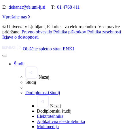
E:
dekanat@fe.uni-lj.si
T:
01 4768 411
Vprašajte nas
© Univerza v Ljubljani, Fakulteta za elektrotehniko. Vse pravice
pridržane.
Pravno obvestilo
Politika piškotkov
Politika zasebnosti
Izjava o dostopnosti
Obiščite spletno stran ENKI
Študij
Nazaj
Študij
Dodiplomski študij
Nazaj
Dodiplomski študij
Elektrotehnika
Aplikativna elektrotehnika
Multimedija