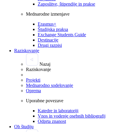
Zaposlitve, štipendije in prakse
Mednarodne izmenjave
Erasmus+
Študijska praksa
Exchange Students Guide
Destinacije
Drugi razpisi
Raziskovanje
Nazaj
Raziskovanje
Projekti
Mednarodno sodelovanje
Oprema
Uporabne povezave
Katedre in laboratoriji
Vnos in vodenje osebnih bibliografij
Odprta znanost
Ob študiju