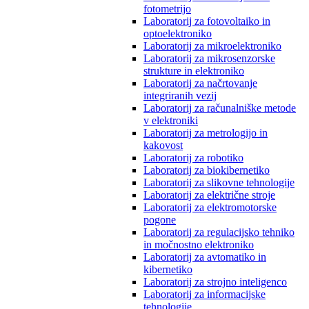
fotometrijo
Laboratorij za fotovoltaiko in
optoelektroniko
Laboratorij za mikroelektroniko
Laboratorij za mikrosenzorske
strukture in elektroniko
Laboratorij za načrtovanje
integriranih vezij
Laboratorij za računalniške metode
v elektroniki
Laboratorij za metrologijo in
kakovost
Laboratorij za robotiko
Laboratorij za biokibernetiko
Laboratorij za slikovne tehnologije
Laboratorij za električne stroje
Laboratorij za elektromotorske
pogone
Laboratorij za regulacijsko tehniko
in močnostno elektroniko
Laboratorij za avtomatiko in
kibernetiko
Laboratorij za strojno inteligenco
Laboratorij za informacijske
tehnologije