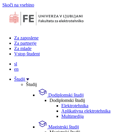
Skoči na vsebino
Za zaposlene
Za partnerje
Za mlade
Vstop študent
sl
en
Študij
Študij
Dodiplomski študij
Dodiplomski študij
Elektrotehnika
Aplikativna elektrotehnika
Multimedija
Magistrski študij