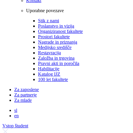
Kontakt
Uporabne povezave
Stik z nami
Poslanstvo in vizija
Organiziranost fakultete
Prostori fakultete
Nagrade in priznanja
Medijsko središče
Restavracija
Založba in trgovina
Pravni akti in poročila
Habilitacije
Katalog IJZ
100 let fakultete
Za zaposlene
Za partnerje
Za mlade
sl
en
Vstop študent