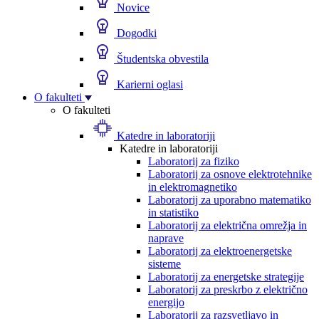
Novice
Dogodki
Študentska obvestila
Karierni oglasi
O fakulteti
O fakulteti
Katedre in laboratoriji
Katedre in laboratoriji
Laboratorij za fiziko
Laboratorij za osnove elektrotehnike
in elektromagnetiko
Laboratorij za uporabno matematiko
in statistiko
Laboratorij za električna omrežja in
naprave
Laboratorij za elektroenergetske
sisteme
Laboratorij za energetske strategije
Laboratorij za preskrbo z električno
energijo
Laboratorij za razsvetljavo in