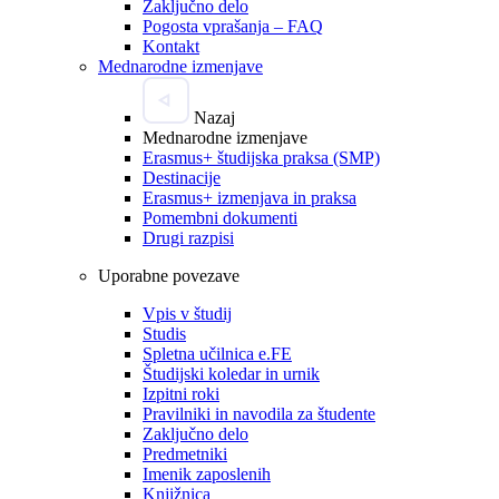
Zaključno delo
Pogosta vprašanja – FAQ
Kontakt
Mednarodne izmenjave
Nazaj
Mednarodne izmenjave
Erasmus+ študijska praksa (SMP)
Destinacije
Erasmus+ izmenjava in praksa
Pomembni dokumenti
Drugi razpisi
Uporabne povezave
Vpis v študij
Studis
Spletna učilnica e.FE
Študijski koledar in urnik
Izpitni roki
Pravilniki in navodila za študente
Zaključno delo
Predmetniki
Imenik zaposlenih
Knjižnica