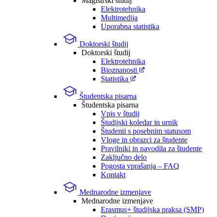
Magistrski študij
Elektrotehnika
Multimedija
Uporabna statistika
Doktorski študij
Doktorski študij
Elektrotehnika
Bioznanosti
Statistika
Študentska pisarna
Študentska pisarna
Vpis v študij
Študijski koledar in urnik
Študenti s posebnim statusom
Vloge in obrazci za študente
Pravilniki in navodila za študente
Zaključno delo
Pogosta vprašanja – FAQ
Kontakt
Mednarodne izmenjave
Mednarodne izmenjave
Erasmus+ študijska praksa (SMP)