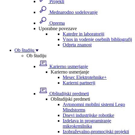
Projekti
Mednarodno sodelovanje
Oprema
Uporabne povezave
Katedre in laboratoriji
Vnos in vodenje osebnih bibliografij
Odprta znanost
Ob študiju
Ob študiju
Karierno usmerjanje
Karierno usmerjanje
Mesec Elektrotehnike+
Karierni partnerji
Obštudijski predmeti
Obštudijski predmeti
Avtonomni mobilni sistemi Lego
Mindstorms
Dnevi industrijske robotike
Izdelava in programiranje
mikrokrmilnika
Izobraževalno-promocijski projekti