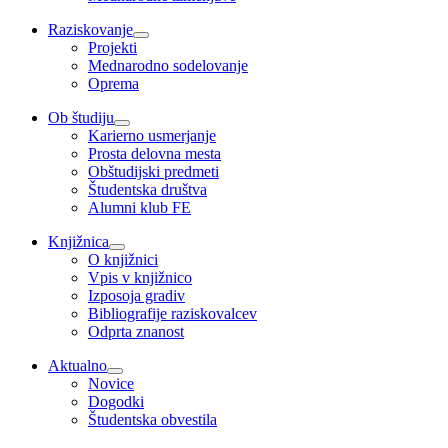
Raziskovanje
Projekti
Mednarodno sodelovanje
Oprema
Ob študiju
Karierno usmerjanje
Prosta delovna mesta
Obštudijski predmeti
Študentska društva
Alumni klub FE
Knjižnica
O knjižnici
Vpis v knjižnico
Izposoja gradiv
Bibliografije raziskovalcev
Odprta znanost
Aktualno
Novice
Dogodki
Študentska obvestila