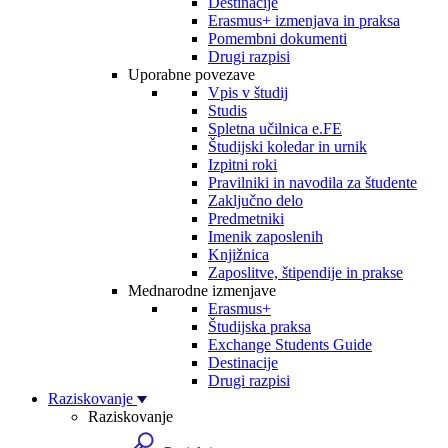
Destinacije
Erasmus+ izmenjava in praksa
Pomembni dokumenti
Drugi razpisi
Uporabne povezave
Vpis v študij
Studis
Spletna učilnica e.FE
Študijski koledar in urnik
Izpitni roki
Pravilniki in navodila za študente
Zaključno delo
Predmetniki
Imenik zaposlenih
Knjižnica
Zaposlitve, štipendije in prakse
Mednarodne izmenjave
Erasmus+
Študijska praksa
Exchange Students Guide
Destinacije
Drugi razpisi
Raziskovanje
Raziskovanje