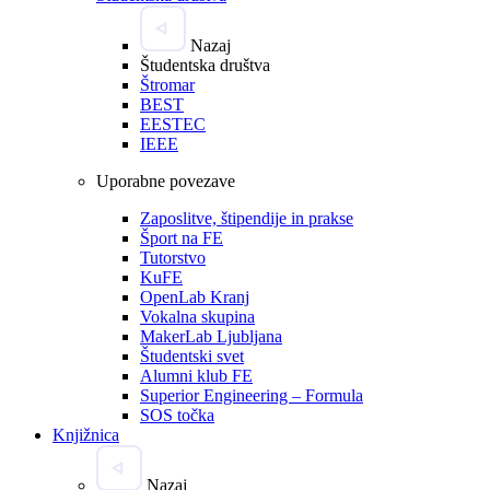
Nazaj
Študentska društva
Štromar
BEST
EESTEC
IEEE
Uporabne povezave
Zaposlitve, štipendije in prakse
Šport na FE
Tutorstvo
KuFE
OpenLab Kranj
Vokalna skupina
MakerLab Ljubljana
Študentski svet
Alumni klub FE
Superior Engineering – Formula
SOS točka
Knjižnica
Nazaj