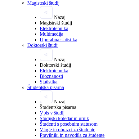
Magistrski študij
Nazaj
Magistrski študij
Elektrotehnika
Multimedija
Uporabna statistika
Doktorski študij
Nazaj
Doktorski študij
Elektrotehnika
Bioznanosti
Statistika
Študentska pisarna
Nazaj
Študentska pisarna
Vpis v študij
Študijski koledar in urnik
Študenti s posebnim statusom
Vloge in obrazci za študente
Pravilniki in navodila za študente