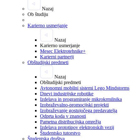
Nazaj
Ob študiju
Karierno usmerjanje
Nazaj
Karierno usmerjanje
Mesec Elektrotehnike+
Karierni partnerji
Obštudijski predmeti
Nazaj
Obštudijski predmeti
Avtonomni mobilni sistemi Lego Mindstorms
Dnevi industrijske robotike
Izdelava in programiranje mikrokrmilnika
Izobraževalno-promocijski projekti
Izobraževanje gostujočega predavatelja
Odprta koda v znanosti
Pametna distribucijska omrežja
Izdelava prototipov elektronskih vezij
Študentsko tutorstvo
Študentska društva