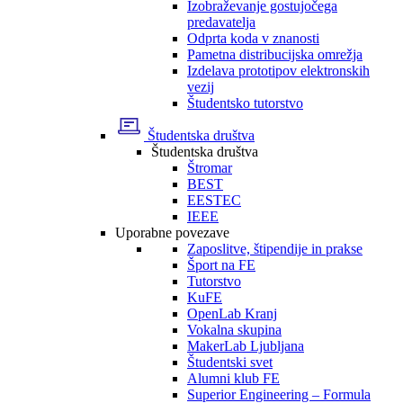
Izobraževanje gostujočega
predavatelja
Odprta koda v znanosti
Pametna distribucijska omrežja
Izdelava prototipov elektronskih
vezij
Študentsko tutorstvo
Študentska društva
Študentska društva
Štromar
BEST
EESTEC
IEEE
Uporabne povezave
Zaposlitve, štipendije in prakse
Šport na FE
Tutorstvo
KuFE
OpenLab Kranj
Vokalna skupina
MakerLab Ljubljana
Študentski svet
Alumni klub FE
Superior Engineering – Formula