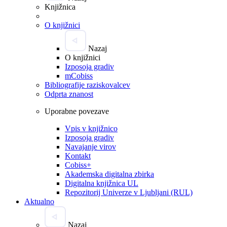
Knjižnica
O knjižnici
Nazaj
O knjižnici
Izposoja gradiv
mCobiss
Bibliografije raziskovalcev
Odprta znanost
Uporabne povezave
Vpis v knjižnico
Izposoja gradiv
Navajanje virov
Kontakt
Cobiss+
Akademska digitalna zbirka
Digitalna knjižnica UL
Repozitorij Univerze v Ljubljani (RUL)
Aktualno
Nazaj