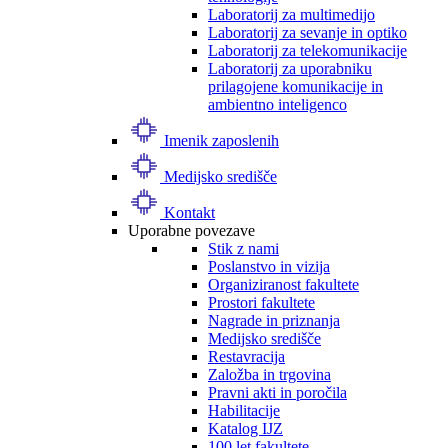
Laboratorij za multimedijo
Laboratorij za sevanje in optiko
Laboratorij za telekomunikacije
Laboratorij za uporabniku
prilagojene komunikacije in
ambientno inteligenco
Imenik zaposlenih
Medijsko središče
Kontakt
Uporabne povezave
Stik z nami
Poslanstvo in vizija
Organiziranost fakultete
Prostori fakultete
Nagrade in priznanja
Medijsko središče
Restavracija
Založba in trgovina
Pravni akti in poročila
Habilitacije
Katalog IJZ
100 let fakultete