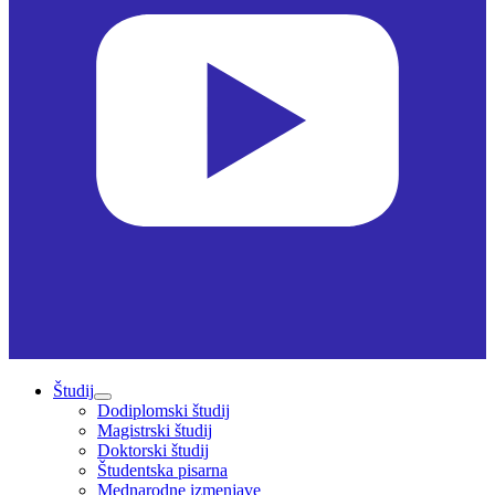
Študij
Dodiplomski študij
Magistrski študij
Doktorski študij
Študentska pisarna
Mednarodne izmenjave