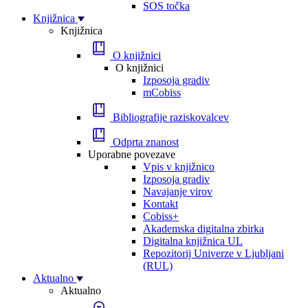
SOS točka
Knjižnica
Knjižnica
O knjižnici
O knjižnici
Izposoja gradiv
mCobiss
Bibliografije raziskovalcev
Odprta znanost
Uporabne povezave
Vpis v knjižnico
Izposoja gradiv
Navajanje virov
Kontakt
Cobiss+
Akademska digitalna zbirka
Digitalna knjižnica UL
Repozitorij Univerze v Ljubljani
(RUL)
Aktualno
Aktualno