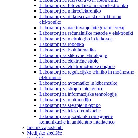
Laboratorij za fotovoltaiko in optoelektroniko
Laboratorij za mikroelektroniko
Laboratorij za mikrosenzorske strukture in
elektroniko
Laboratorij za načrtovanje integriranih vezij
Laboratorij za računalniške metode v elektroniki
Laboratorij za metrologijo in kakovost
Laboratorij za robotiko
Laboratorij za biokibernetiko
Laboratorij za slikovne tehnologije
Laboratorij za električne stroje
Laboratorij za elektromotorske pogone
Laboratorij za regulacijsko tehniko in močnostno
elektroniko
Laboratorij za avtomatiko in kibernetiko
Laboratorij za strojno inteligenco
Laboratorij za informacijske tehnologije
Laboratorij za multimedijo
Laboratorij za sevanje in optiko
Laboratorij za telekomunikacije
Laboratorij za uporabniku prilagojene
komunikacije in ambientno inteligenco
Imenik zaposlenih
Medijsko središče