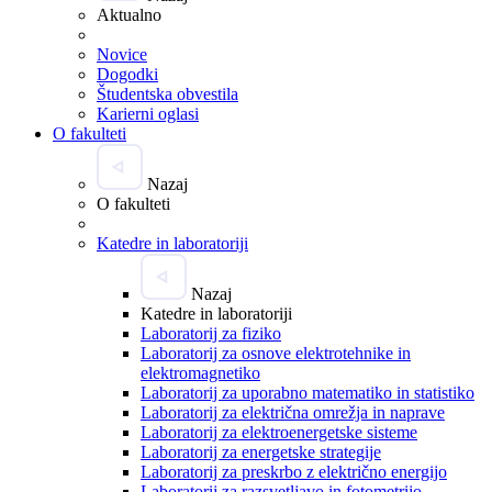
Aktualno
Novice
Dogodki
Študentska obvestila
Karierni oglasi
O fakulteti
Nazaj
O fakulteti
Katedre in laboratoriji
Nazaj
Katedre in laboratoriji
Laboratorij za fiziko
Laboratorij za osnove elektrotehnike in
elektromagnetiko
Laboratorij za uporabno matematiko in statistiko
Laboratorij za električna omrežja in naprave
Laboratorij za elektroenergetske sisteme
Laboratorij za energetske strategije
Laboratorij za preskrbo z električno energijo
Laboratorij za razsvetljavo in fotometrijo