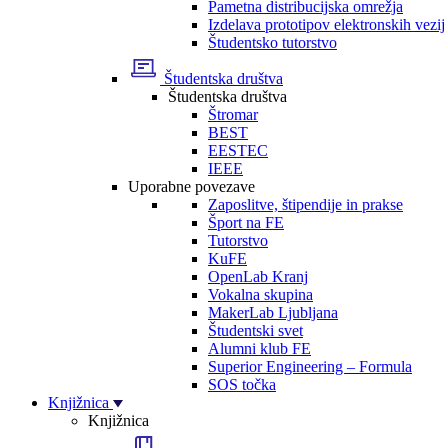
Pametna distribucijska omrežja
Izdelava prototipov elektronskih vezij
Študentsko tutorstvo
Študentska društva
Študentska društva
Štromar
BEST
EESTEC
IEEE
Uporabne povezave
Zaposlitve, štipendije in prakse
Šport na FE
Tutorstvo
KuFE
OpenLab Kranj
Vokalna skupina
MakerLab Ljubljana
Študentski svet
Alumni klub FE
Superior Engineering – Formula
SOS točka
Knjižnica
Knjižnica