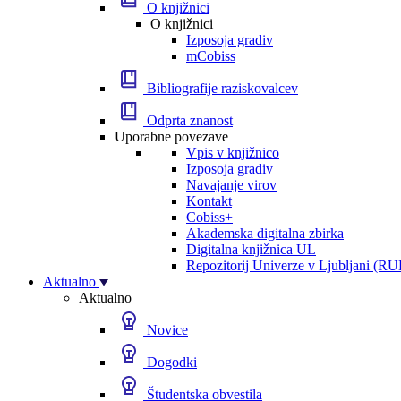
O knjižnici
O knjižnici
Izposoja gradiv
mCobiss
Bibliografije raziskovalcev
Odprta znanost
Uporabne povezave
Vpis v knjižnico
Izposoja gradiv
Navajanje virov
Kontakt
Cobiss+
Akademska digitalna zbirka
Digitalna knjižnica UL
Repozitorij Univerze v Ljubljani (RU
Aktualno
Aktualno
Novice
Dogodki
Študentska obvestila