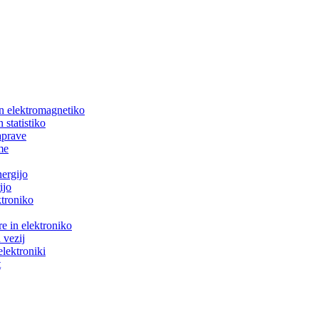
in elektromagnetiko
 statistiko
aprave
me
nergijo
ijo
ktroniko
e in elektroniko
 vezij
elektroniki
t