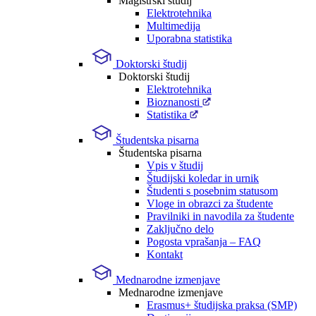
Magistrski študij
Elektrotehnika
Multimedija
Uporabna statistika
Doktorski študij
Doktorski študij
Elektrotehnika
Bioznanosti
Statistika
Študentska pisarna
Študentska pisarna
Vpis v študij
Študijski koledar in urnik
Študenti s posebnim statusom
Vloge in obrazci za študente
Pravilniki in navodila za študente
Zaključno delo
Pogosta vprašanja – FAQ
Kontakt
Mednarodne izmenjave
Mednarodne izmenjave
Erasmus+ študijska praksa (SMP)