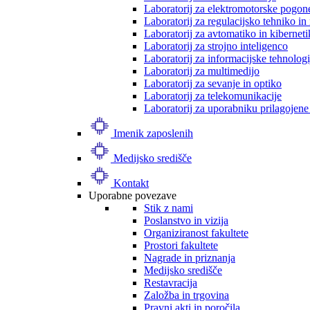
Laboratorij za elektromotorske pogon
Laboratorij za regulacijsko tehniko i
Laboratorij za avtomatiko in kibernet
Laboratorij za strojno inteligenco
Laboratorij za informacijske tehnologi
Laboratorij za multimedijo
Laboratorij za sevanje in optiko
Laboratorij za telekomunikacije
Laboratorij za uporabniku prilagojene
Imenik zaposlenih
Medijsko središče
Kontakt
Uporabne povezave
Stik z nami
Poslanstvo in vizija
Organiziranost fakultete
Prostori fakultete
Nagrade in priznanja
Medijsko središče
Restavracija
Založba in trgovina
Pravni akti in poročila