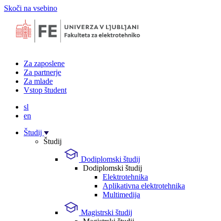
Skoči na vsebino
Za zaposlene
Za partnerje
Za mlade
Vstop študent
sl
en
Študij
Študij
Dodiplomski študij
Dodiplomski študij
Elektrotehnika
Aplikativna elektrotehnika
Multimedija
Magistrski študij