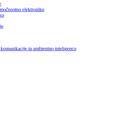
e
n močnostno elektroniko
iko
je
 komunikacije in ambientno inteligenco