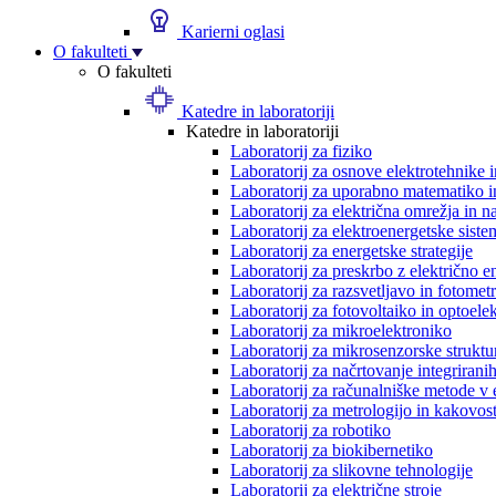
Karierni oglasi
O fakulteti
O fakulteti
Katedre in laboratoriji
Katedre in laboratoriji
Laboratorij za fiziko
Laboratorij za osnove elektrotehnike 
Laboratorij za uporabno matematiko in
Laboratorij za električna omrežja in n
Laboratorij za elektroenergetske siste
Laboratorij za energetske strategije
Laboratorij za preskrbo z električno e
Laboratorij za razsvetljavo in fotometr
Laboratorij za fotovoltaiko in optoele
Laboratorij za mikroelektroniko
Laboratorij za mikrosenzorske struktur
Laboratorij za načrtovanje integriranih
Laboratorij za računalniške metode v 
Laboratorij za metrologijo in kakovos
Laboratorij za robotiko
Laboratorij za biokibernetiko
Laboratorij za slikovne tehnologije
Laboratorij za električne stroje