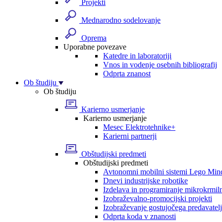
Projekti
Mednarodno sodelovanje
Oprema
Uporabne povezave
Katedre in laboratoriji
Vnos in vodenje osebnih bibliografij
Odprta znanost
Ob študiju
Ob študiju
Karierno usmerjanje
Karierno usmerjanje
Mesec Elektrotehnike+
Karierni partnerji
Obštudijski predmeti
Obštudijski predmeti
Avtonomni mobilni sistemi Lego Min
Dnevi industrijske robotike
Izdelava in programiranje mikrokrmil
Izobraževalno-promocijski projekti
Izobraževanje gostujočega predavatel
Odprta koda v znanosti