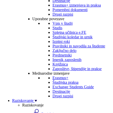
Destinacije
Erasmus+ izmenjava in praksa
Pomembni dokumenti
Drugi razpisi
Uporabne povezave
Vpis v študij
Studis
Spletna učilnica e.FE
Študijski koledar in urnik
Izpitni roki
Pravilniki in navodila za študente
Zaključno delo
Predmetniki
Imenik zaposlenih
Knjižnica
Zaposlitve, štipendije in prakse
Mednarodne izmenjave
Erasmus+
Študijska praksa
Exchange Students Guide
Destinacije
Drugi razpisi
Raziskovanje
Raziskovanje