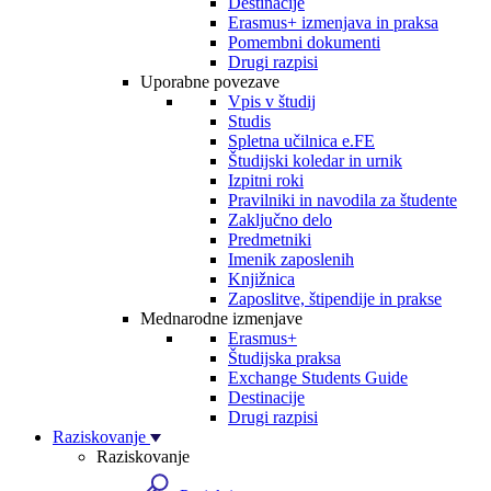
Destinacije
Erasmus+ izmenjava in praksa
Pomembni dokumenti
Drugi razpisi
Uporabne povezave
Vpis v študij
Studis
Spletna učilnica e.FE
Študijski koledar in urnik
Izpitni roki
Pravilniki in navodila za študente
Zaključno delo
Predmetniki
Imenik zaposlenih
Knjižnica
Zaposlitve, štipendije in prakse
Mednarodne izmenjave
Erasmus+
Študijska praksa
Exchange Students Guide
Destinacije
Drugi razpisi
Raziskovanje
Raziskovanje