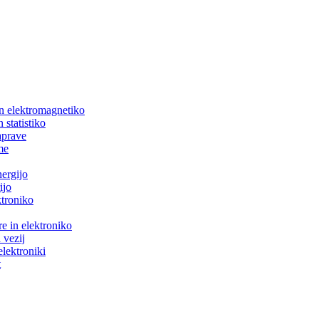
in elektromagnetiko
 statistiko
aprave
me
nergijo
ijo
ktroniko
e in elektroniko
 vezij
elektroniki
t