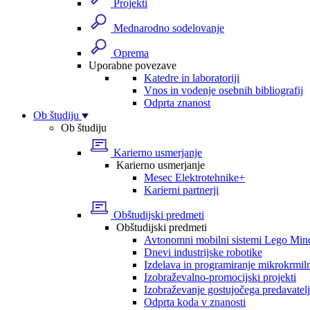
Projekti
Mednarodno sodelovanje
Oprema
Uporabne povezave
Katedre in laboratoriji
Vnos in vodenje osebnih bibliografij
Odprta znanost
Ob študiju
Ob študiju
Karierno usmerjanje
Karierno usmerjanje
Mesec Elektrotehnike+
Karierni partnerji
Obštudijski predmeti
Obštudijski predmeti
Avtonomni mobilni sistemi Lego Min
Dnevi industrijske robotike
Izdelava in programiranje mikrokrmil
Izobraževalno-promocijski projekti
Izobraževanje gostujočega predavatel
Odprta koda v znanosti