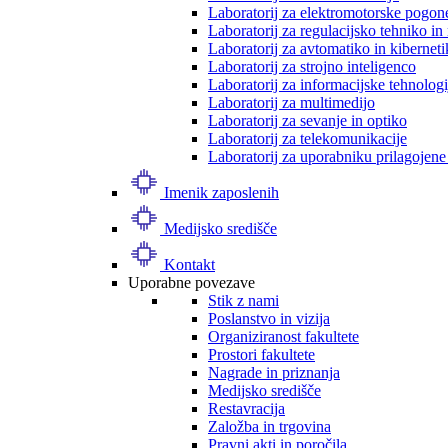
Laboratorij za elektromotorske pogon
Laboratorij za regulacijsko tehniko i
Laboratorij za avtomatiko in kibernet
Laboratorij za strojno inteligenco
Laboratorij za informacijske tehnologi
Laboratorij za multimedijo
Laboratorij za sevanje in optiko
Laboratorij za telekomunikacije
Laboratorij za uporabniku prilagojene
Imenik zaposlenih
Medijsko središče
Kontakt
Uporabne povezave
Stik z nami
Poslanstvo in vizija
Organiziranost fakultete
Prostori fakultete
Nagrade in priznanja
Medijsko središče
Restavracija
Založba in trgovina
Pravni akti in poročila