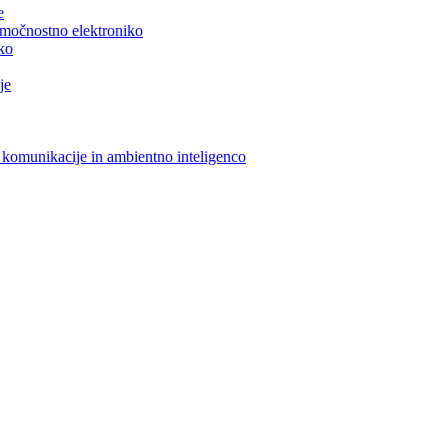
e
n močnostno elektroniko
iko
je
 komunikacije in ambientno inteligenco