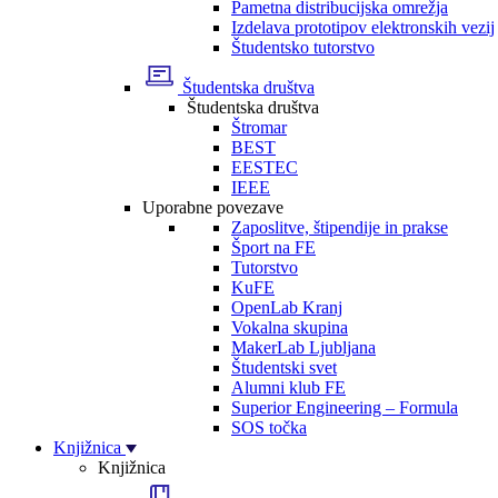
Pametna distribucijska omrežja
Izdelava prototipov elektronskih vezij
Študentsko tutorstvo
Študentska društva
Študentska društva
Štromar
BEST
EESTEC
IEEE
Uporabne povezave
Zaposlitve, štipendije in prakse
Šport na FE
Tutorstvo
KuFE
OpenLab Kranj
Vokalna skupina
MakerLab Ljubljana
Študentski svet
Alumni klub FE
Superior Engineering – Formula
SOS točka
Knjižnica
Knjižnica