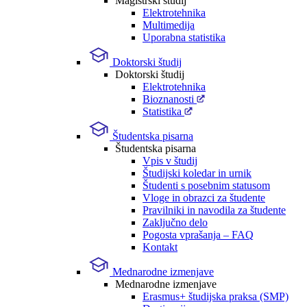
Magistrski študij
Elektrotehnika
Multimedija
Uporabna statistika
Doktorski študij
Doktorski študij
Elektrotehnika
Bioznanosti
Statistika
Študentska pisarna
Študentska pisarna
Vpis v študij
Študijski koledar in urnik
Študenti s posebnim statusom
Vloge in obrazci za študente
Pravilniki in navodila za študente
Zaključno delo
Pogosta vprašanja – FAQ
Kontakt
Mednarodne izmenjave
Mednarodne izmenjave
Erasmus+ študijska praksa (SMP)