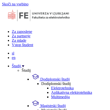
Skoči na vsebino
Za zaposlene
Za partnerje
Za mlade
Vstop študent
sl
en
Študij
Študij
Dodiplomski študij
Dodiplomski študij
Elektrotehnika
Aplikativna elektrotehnika
Multimedija
Magistrski študij