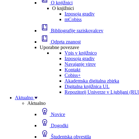
O knjižnici
O knjižnici
Izposoja gradiv
mCobiss
Bibliografije raziskovalcev
Odprta znanost
Uporabne povezave
Vpis v knjižnico
Izposoja gradiv
Navajanje virov
Kontakt
Cobiss+
Akademska digitalna zbirka
Digitalna knjižnica UL
Repozitorij Univerze v Ljubljani (RU
Aktualno
Aktualno
Novice
Dogodki
Študentska obvestila