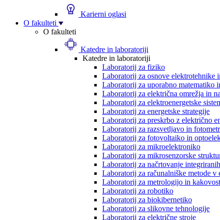
Karierni oglasi
O fakulteti
O fakulteti
Katedre in laboratoriji
Katedre in laboratoriji
Laboratorij za fiziko
Laboratorij za osnove elektrotehnike 
Laboratorij za uporabno matematiko in
Laboratorij za električna omrežja in n
Laboratorij za elektroenergetske siste
Laboratorij za energetske strategije
Laboratorij za preskrbo z električno e
Laboratorij za razsvetljavo in fotometr
Laboratorij za fotovoltaiko in optoele
Laboratorij za mikroelektroniko
Laboratorij za mikrosenzorske struktur
Laboratorij za načrtovanje integriranih
Laboratorij za računalniške metode v 
Laboratorij za metrologijo in kakovos
Laboratorij za robotiko
Laboratorij za biokibernetiko
Laboratorij za slikovne tehnologije
Laboratorij za električne stroje