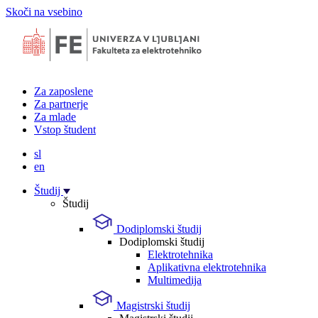
Skoči na vsebino
Za zaposlene
Za partnerje
Za mlade
Vstop študent
sl
en
Študij
Študij
Dodiplomski študij
Dodiplomski študij
Elektrotehnika
Aplikativna elektrotehnika
Multimedija
Magistrski študij