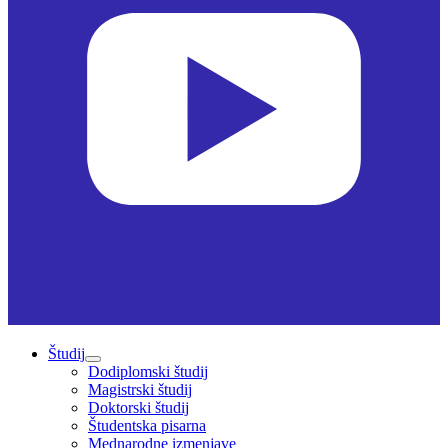
Študij
Dodiplomski študij
Magistrski študij
Doktorski študij
Študentska pisarna
Mednarodne izmenjave