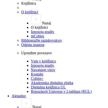
Knjižnica
O knjižnici
Nazaj
O knjižnici
Izposoja gradiv
mCobiss
Bibliografije raziskovalcev
Odprta znanost
Uporabne povezave
Vpis v knjižnico
Izposoja gradiv
Navajanje virov
Kontakt
Cobiss+
Akademska digitalna zbirka
Digitalna knjižnica UL
Repozitorij Univerze v Ljubljani (RUL)
Aktualno
Nazaj