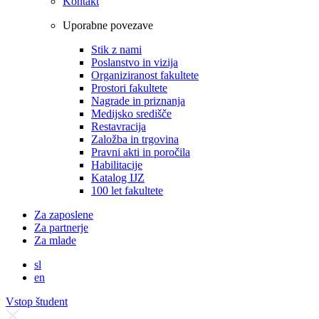
Kontakt
Uporabne povezave
Stik z nami
Poslanstvo in vizija
Organiziranost fakultete
Prostori fakultete
Nagrade in priznanja
Medijsko središče
Restavracija
Založba in trgovina
Pravni akti in poročila
Habilitacije
Katalog IJZ
100 let fakultete
Za zaposlene
Za partnerje
Za mlade
sl
en
Vstop študent