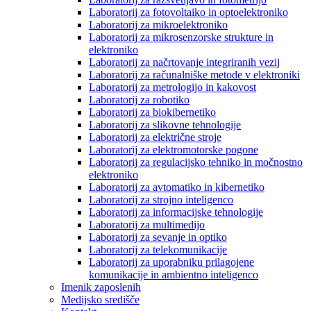
Laboratorij za fotovoltaiko in optoelektroniko
Laboratorij za mikroelektroniko
Laboratorij za mikrosenzorske strukture in
elektroniko
Laboratorij za načrtovanje integriranih vezij
Laboratorij za računalniške metode v elektroniki
Laboratorij za metrologijo in kakovost
Laboratorij za robotiko
Laboratorij za biokibernetiko
Laboratorij za slikovne tehnologije
Laboratorij za električne stroje
Laboratorij za elektromotorske pogone
Laboratorij za regulacijsko tehniko in močnostno
elektroniko
Laboratorij za avtomatiko in kibernetiko
Laboratorij za strojno inteligenco
Laboratorij za informacijske tehnologije
Laboratorij za multimedijo
Laboratorij za sevanje in optiko
Laboratorij za telekomunikacije
Laboratorij za uporabniku prilagojene
komunikacije in ambientno inteligenco
Imenik zaposlenih
Medijsko središče