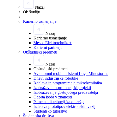
Nazaj
Ob študiju
Karierno usmerjanje
Nazaj
Karierno usmerjanje
Mesec Elektrotehnike+
Karierni partnerji
Obštudijski predmeti
Nazaj
Obštudijski predmeti
Avtonomni mobilni sistemi Lego Mindstorms
Dnevi industrijske robotike
Izdelava in programiranje mikrokrmilnika
Izobraževalno-promocijski projekti
Izobraževanje gostujočega predavatelja
Odprta koda v znanosti
Pametna distribucijska omrežja
Izdelava prototipov elektronskih vezij
Študentsko tutorstvo
Študentska društva