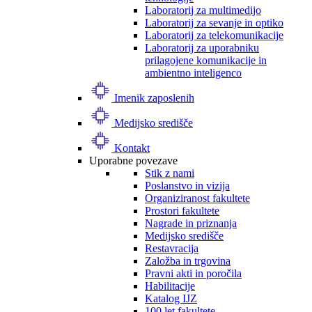
Laboratorij za multimedijo
Laboratorij za sevanje in optiko
Laboratorij za telekomunikacije
Laboratorij za uporabniku
prilagojene komunikacije in
ambientno inteligenco
Imenik zaposlenih
Medijsko središče
Kontakt
Uporabne povezave
Stik z nami
Poslanstvo in vizija
Organiziranost fakultete
Prostori fakultete
Nagrade in priznanja
Medijsko središče
Restavracija
Založba in trgovina
Pravni akti in poročila
Habilitacije
Katalog IJZ
100 let fakultete