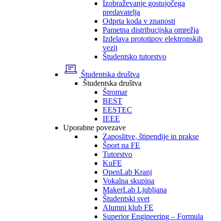
Izobraževanje gostujočega
predavatelja
Odprta koda v znanosti
Pametna distribucijska omrežja
Izdelava prototipov elektronskih
vezij
Študentsko tutorstvo
Študentska društva
Študentska društva
Štromar
BEST
EESTEC
IEEE
Uporabne povezave
Zaposlitve, štipendije in prakse
Šport na FE
Tutorstvo
KuFE
OpenLab Kranj
Vokalna skupina
MakerLab Ljubljana
Študentski svet
Alumni klub FE
Superior Engineering – Formula