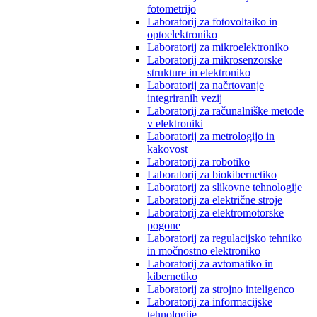
fotometrijo
Laboratorij za fotovoltaiko in
optoelektroniko
Laboratorij za mikroelektroniko
Laboratorij za mikrosenzorske
strukture in elektroniko
Laboratorij za načrtovanje
integriranih vezij
Laboratorij za računalniške metode
v elektroniki
Laboratorij za metrologijo in
kakovost
Laboratorij za robotiko
Laboratorij za biokibernetiko
Laboratorij za slikovne tehnologije
Laboratorij za električne stroje
Laboratorij za elektromotorske
pogone
Laboratorij za regulacijsko tehniko
in močnostno elektroniko
Laboratorij za avtomatiko in
kibernetiko
Laboratorij za strojno inteligenco
Laboratorij za informacijske
tehnologije