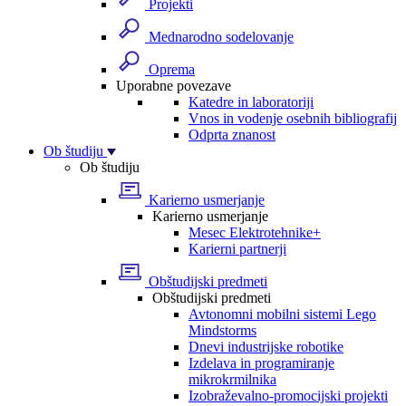
Projekti
Mednarodno sodelovanje
Oprema
Uporabne povezave
Katedre in laboratoriji
Vnos in vodenje osebnih bibliografij
Odprta znanost
Ob študiju
Ob študiju
Karierno usmerjanje
Karierno usmerjanje
Mesec Elektrotehnike+
Karierni partnerji
Obštudijski predmeti
Obštudijski predmeti
Avtonomni mobilni sistemi Lego
Mindstorms
Dnevi industrijske robotike
Izdelava in programiranje
mikrokrmilnika
Izobraževalno-promocijski projekti