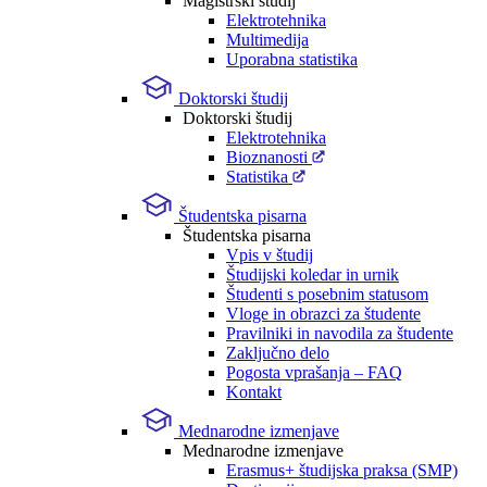
Magistrski študij
Elektrotehnika
Multimedija
Uporabna statistika
Doktorski študij
Doktorski študij
Elektrotehnika
Bioznanosti
Statistika
Študentska pisarna
Študentska pisarna
Vpis v študij
Študijski koledar in urnik
Študenti s posebnim statusom
Vloge in obrazci za študente
Pravilniki in navodila za študente
Zaključno delo
Pogosta vprašanja – FAQ
Kontakt
Mednarodne izmenjave
Mednarodne izmenjave
Erasmus+ študijska praksa (SMP)