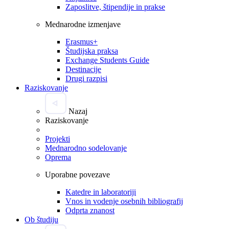
Zaposlitve, štipendije in prakse
Mednarodne izmenjave
Erasmus+
Študijska praksa
Exchange Students Guide
Destinacije
Drugi razpisi
Raziskovanje
Nazaj
Raziskovanje
Projekti
Mednarodno sodelovanje
Oprema
Uporabne povezave
Katedre in laboratoriji
Vnos in vodenje osebnih bibliografij
Odprta znanost
Ob študiju