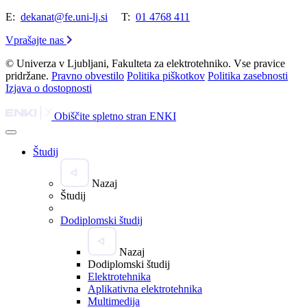
E:
dekanat@fe.uni-lj.si
T:
01 4768 411
Vprašajte nas
© Univerza v Ljubljani, Fakulteta za elektrotehniko. Vse pravice
pridržane.
Pravno obvestilo
Politika piškotkov
Politika zasebnosti
Izjava o dostopnosti
Obiščite spletno stran ENKI
Študij
Nazaj
Študij
Dodiplomski študij
Nazaj
Dodiplomski študij
Elektrotehnika
Aplikativna elektrotehnika
Multimedija