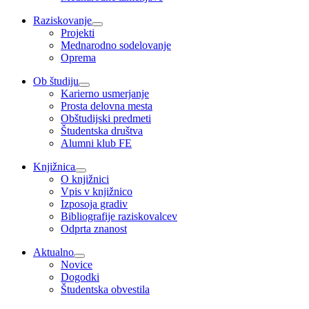
Raziskovanje
Projekti
Mednarodno sodelovanje
Oprema
Ob študiju
Karierno usmerjanje
Prosta delovna mesta
Obštudijski predmeti
Študentska društva
Alumni klub FE
Knjižnica
O knjižnici
Vpis v knjižnico
Izposoja gradiv
Bibliografije raziskovalcev
Odprta znanost
Aktualno
Novice
Dogodki
Študentska obvestila