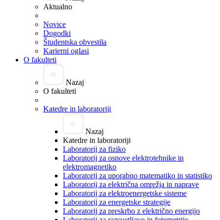
Aktualno
Novice
Dogodki
Študentska obvestila
Karierni oglasi
O fakulteti
Nazaj
O fakulteti
Katedre in laboratoriji
Nazaj
Katedre in laboratoriji
Laboratorij za fiziko
Laboratorij za osnove elektrotehnike in
elektromagnetiko
Laboratorij za uporabno matematiko in statistiko
Laboratorij za električna omrežja in naprave
Laboratorij za elektroenergetske sisteme
Laboratorij za energetske strategije
Laboratorij za preskrbo z električno energijo
Laboratorij za razsvetljavo in fotometrijo