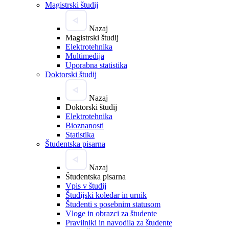
Magistrski študij
Nazaj
Magistrski študij
Elektrotehnika
Multimedija
Uporabna statistika
Doktorski študij
Nazaj
Doktorski študij
Elektrotehnika
Bioznanosti
Statistika
Študentska pisarna
Nazaj
Študentska pisarna
Vpis v študij
Študijski koledar in urnik
Študenti s posebnim statusom
Vloge in obrazci za študente
Pravilniki in navodila za študente