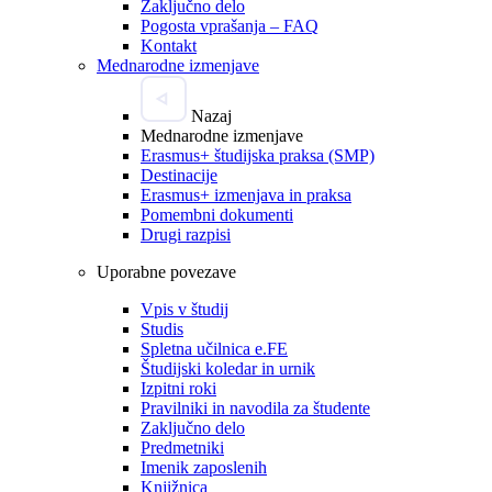
Zaključno delo
Pogosta vprašanja – FAQ
Kontakt
Mednarodne izmenjave
Nazaj
Mednarodne izmenjave
Erasmus+ študijska praksa (SMP)
Destinacije
Erasmus+ izmenjava in praksa
Pomembni dokumenti
Drugi razpisi
Uporabne povezave
Vpis v študij
Studis
Spletna učilnica e.FE
Študijski koledar in urnik
Izpitni roki
Pravilniki in navodila za študente
Zaključno delo
Predmetniki
Imenik zaposlenih
Knjižnica