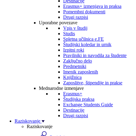
Destinacije
Erasmus+ izmenjava in praksa
Pomembni dokumenti
Drugi razpisi
Uporabne povezave
Vpis v študij
Studis
Spletna učilnica e.FE
Študijski koledar in urnik
Izpitni roki
Pravilniki in navodila za študente
Zaključno delo
Predmetniki
Imenik zaposlenih
Knjižnica
Zaposlitve, štipendije in prakse
Mednarodne izmenjave
Erasmus+
Študijska praksa
Exchange Students Guide
Destinacije
Drugi razpisi
Raziskovanje
Raziskovanje