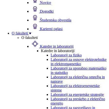
Novice
Dogodki
Študentska obvestila
Karierni oglasi
O fakulteti
O fakulteti
Katedre in laboratoriji
Katedre in laboratoriji
Laboratorij za fiziko
Laboratorij za osnove elektrotehnike
in elektromagnetiko
Laboratorij za uporabno matematiko
in statistiko
Laboratorij za električna omrežja in
naprave
Laboratorij za elektroenergetske
sisteme
Laboratorij za energetske strategije
Laboratorij za preskrbo z električno
energijo
Laboratorij za razsvetljavo in