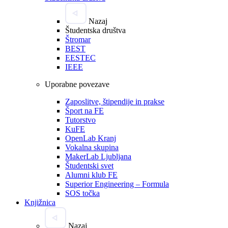
Nazaj
Študentska društva
Štromar
BEST
EESTEC
IEEE
Uporabne povezave
Zaposlitve, štipendije in prakse
Šport na FE
Tutorstvo
KuFE
OpenLab Kranj
Vokalna skupina
MakerLab Ljubljana
Študentski svet
Alumni klub FE
Superior Engineering – Formula
SOS točka
Knjižnica
Nazaj