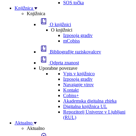
SOS točka
Knjižnica
Knjižnica
O knjižnici
O knjižnici
Izposoja gradiv
mCobiss
Bibliografije raziskovalcev
Odprta znanost
Uporabne povezave
Vpis v knjižnico
Izposoja gradiv
Navajanje virov
Kontakt
Cobiss+
Akademska digitalna zbirka
Digitalna knjižnica UL
Repozitorij Univerze v Ljubljani
(RUL)
Aktualno
Aktualno