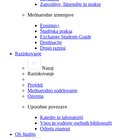
Zaposlitve, štipendije in prakse
Mednarodne izmenjave
Erasmus+
Študijska praksa
Exchange Students Guide
Destinacije
Drugi razpisi
Raziskovanje
Nazaj
Raziskovanje
Projekti
Mednarodno sodelovanje
Oprema
Uporabne povezave
Katedre in laboratoriji
Vnos in vodenje osebnih bibliografij
Odprta znanost
Ob študiju