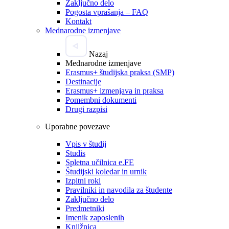
Zaključno delo
Pogosta vprašanja – FAQ
Kontakt
Mednarodne izmenjave
Nazaj
Mednarodne izmenjave
Erasmus+ študijska praksa (SMP)
Destinacije
Erasmus+ izmenjava in praksa
Pomembni dokumenti
Drugi razpisi
Uporabne povezave
Vpis v študij
Studis
Spletna učilnica e.FE
Študijski koledar in urnik
Izpitni roki
Pravilniki in navodila za študente
Zaključno delo
Predmetniki
Imenik zaposlenih
Knjižnica