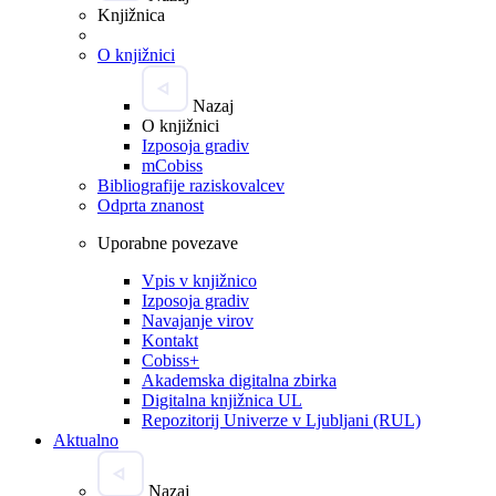
Knjižnica
O knjižnici
Nazaj
O knjižnici
Izposoja gradiv
mCobiss
Bibliografije raziskovalcev
Odprta znanost
Uporabne povezave
Vpis v knjižnico
Izposoja gradiv
Navajanje virov
Kontakt
Cobiss+
Akademska digitalna zbirka
Digitalna knjižnica UL
Repozitorij Univerze v Ljubljani (RUL)
Aktualno
Nazaj