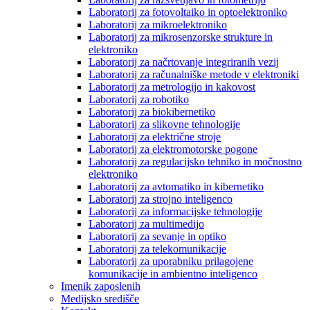
Laboratorij za fotovoltaiko in optoelektroniko
Laboratorij za mikroelektroniko
Laboratorij za mikrosenzorske strukture in
elektroniko
Laboratorij za načrtovanje integriranih vezij
Laboratorij za računalniške metode v elektroniki
Laboratorij za metrologijo in kakovost
Laboratorij za robotiko
Laboratorij za biokibernetiko
Laboratorij za slikovne tehnologije
Laboratorij za električne stroje
Laboratorij za elektromotorske pogone
Laboratorij za regulacijsko tehniko in močnostno
elektroniko
Laboratorij za avtomatiko in kibernetiko
Laboratorij za strojno inteligenco
Laboratorij za informacijske tehnologije
Laboratorij za multimedijo
Laboratorij za sevanje in optiko
Laboratorij za telekomunikacije
Laboratorij za uporabniku prilagojene
komunikacije in ambientno inteligenco
Imenik zaposlenih
Medijsko središče