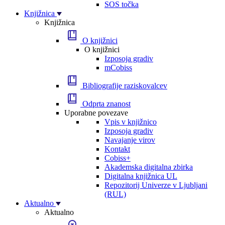
SOS točka
Knjižnica
Knjižnica
O knjižnici
O knjižnici
Izposoja gradiv
mCobiss
Bibliografije raziskovalcev
Odprta znanost
Uporabne povezave
Vpis v knjižnico
Izposoja gradiv
Navajanje virov
Kontakt
Cobiss+
Akademska digitalna zbirka
Digitalna knjižnica UL
Repozitorij Univerze v Ljubljani
(RUL)
Aktualno
Aktualno