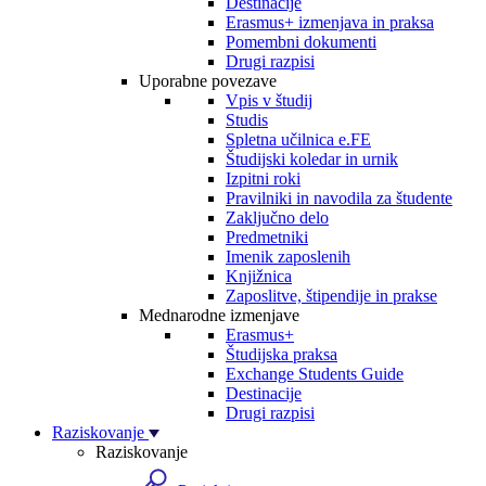
Destinacije
Erasmus+ izmenjava in praksa
Pomembni dokumenti
Drugi razpisi
Uporabne povezave
Vpis v študij
Studis
Spletna učilnica e.FE
Študijski koledar in urnik
Izpitni roki
Pravilniki in navodila za študente
Zaključno delo
Predmetniki
Imenik zaposlenih
Knjižnica
Zaposlitve, štipendije in prakse
Mednarodne izmenjave
Erasmus+
Študijska praksa
Exchange Students Guide
Destinacije
Drugi razpisi
Raziskovanje
Raziskovanje