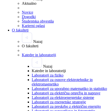
Aktualno
Novice
Dogodki
Študentska obvestila
Karierni oglasi
O fakulteti
Nazaj
O fakulteti
Katedre in laboratoriji
Nazaj
Katedre in laboratoriji
Laboratorij za fiziko
Laboratorij za osnove elektrotehnike in
elektromagnetiko
Laboratorij za uporabno matematiko in statistiko
Laboratorij za električna omrežja in naprave
Laboratorij za elektroenergetske sisteme
Laboratorij za energetske strategije
Laboratorij za preskrbo z električno energijo
Laboratorij za razsvetljavo in fotometrijo