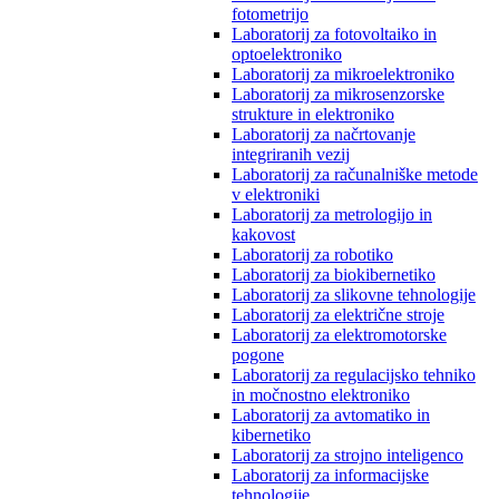
fotometrijo
Laboratorij za fotovoltaiko in
optoelektroniko
Laboratorij za mikroelektroniko
Laboratorij za mikrosenzorske
strukture in elektroniko
Laboratorij za načrtovanje
integriranih vezij
Laboratorij za računalniške metode
v elektroniki
Laboratorij za metrologijo in
kakovost
Laboratorij za robotiko
Laboratorij za biokibernetiko
Laboratorij za slikovne tehnologije
Laboratorij za električne stroje
Laboratorij za elektromotorske
pogone
Laboratorij za regulacijsko tehniko
in močnostno elektroniko
Laboratorij za avtomatiko in
kibernetiko
Laboratorij za strojno inteligenco
Laboratorij za informacijske
tehnologije