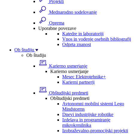
Projekti
Mednarodno sodelovanje
Oprema
Uporabne povezave
Katedre in laboratoriji
Vnos in vodenje osebnih bibliografij
Odprta znanost
Ob študiju
Ob študiju
Karierno usmerjanje
Karierno usmerjanje
Mesec Elektrotehnike+
Karierni partnerji
Obštudijski predmeti
Obštudijski predmeti
Avtonomni mobilni sistemi Lego
Mindstorms
Dnevi industrijske robotike
Izdelava in programiranje
mikrokrmilnika
Izobraževalno-promocijski projekti