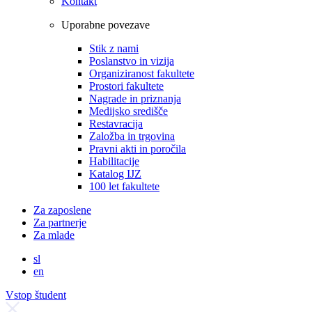
Kontakt
Uporabne povezave
Stik z nami
Poslanstvo in vizija
Organiziranost fakultete
Prostori fakultete
Nagrade in priznanja
Medijsko središče
Restavracija
Založba in trgovina
Pravni akti in poročila
Habilitacije
Katalog IJZ
100 let fakultete
Za zaposlene
Za partnerje
Za mlade
sl
en
Vstop študent