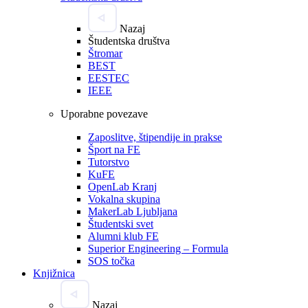
Nazaj
Študentska društva
Štromar
BEST
EESTEC
IEEE
Uporabne povezave
Zaposlitve, štipendije in prakse
Šport na FE
Tutorstvo
KuFE
OpenLab Kranj
Vokalna skupina
MakerLab Ljubljana
Študentski svet
Alumni klub FE
Superior Engineering – Formula
SOS točka
Knjižnica
Nazaj