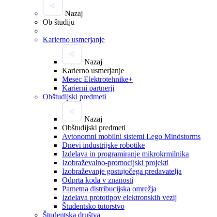
Nazaj
Ob študiju
Karierno usmerjanje
Nazaj
Karierno usmerjanje
Mesec Elektrotehnike+
Karierni partnerji
Obštudijski predmeti
Nazaj
Obštudijski predmeti
Avtonomni mobilni sistemi Lego Mindstorms
Dnevi industrijske robotike
Izdelava in programiranje mikrokrmilnika
Izobraževalno-promocijski projekti
Izobraževanje gostujočega predavatelja
Odprta koda v znanosti
Pametna distribucijska omrežja
Izdelava prototipov elektronskih vezij
Študentsko tutorstvo
Študentska društva