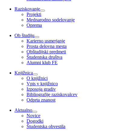
Raziskovanje
Projekti
Mednarodno sodelovanje
Oprema
Ob študiju
Karierno usmerjanje
Prosta delovna mesta
Obštudijski predmeti
Študentska društva
Alumni klub FE
Knjižnica
O knjižnici
Vpis v knjižnico
Izposoja gradiv
Bibliografije raziskovalcev
Odprta znanost
Aktualno
Novice
Dogodki
Študentska obvestila