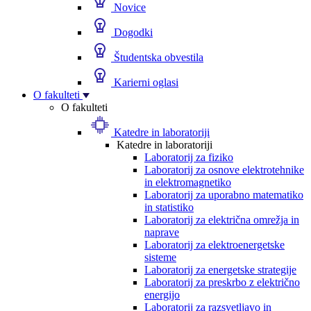
Novice
Dogodki
Študentska obvestila
Karierni oglasi
O fakulteti
O fakulteti
Katedre in laboratoriji
Katedre in laboratoriji
Laboratorij za fiziko
Laboratorij za osnove elektrotehnike
in elektromagnetiko
Laboratorij za uporabno matematiko
in statistiko
Laboratorij za električna omrežja in
naprave
Laboratorij za elektroenergetske
sisteme
Laboratorij za energetske strategije
Laboratorij za preskrbo z električno
energijo
Laboratorij za razsvetljavo in