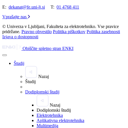
E:
dekanat@fe.uni-lj.si
T:
01 4768 411
Vprašajte nas
© Univerza v Ljubljani, Fakulteta za elektrotehniko. Vse pravice
pridržane.
Pravno obvestilo
Politika piškotkov
Politika zasebnosti
Izjava o dostopnosti
Obiščite spletno stran ENKI
Študij
Nazaj
Študij
Dodiplomski študij
Nazaj
Dodiplomski študij
Elektrotehnika
Aplikativna elektrotehnika
Multimedija