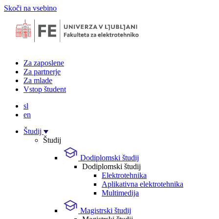
Skoči na vsebino
Za zaposlene
Za partnerje
Za mlade
Vstop študent
sl
en
Študij
Študij
Dodiplomski študij
Dodiplomski študij
Elektrotehnika
Aplikativna elektrotehnika
Multimedija
Magistrski študij