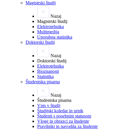
Magistrski študij
Nazaj
Magistrski študij
Elektrotehnika
Multimedija
Uporabna statistika
Doktorski študij
Nazaj
Doktorski študij
Elektrotehnika
Bioznanosti
Statistika
Študentska pisarna
Nazaj
Študentska pisarna
Vpis v študij
Študijski koledar in urnik
Študenti s posebnim statusom
Vloge in obrazci za študente
Pravilniki in navodila za študente