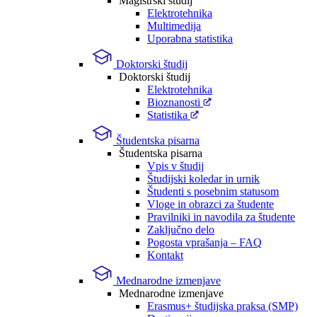
Magistrski študij
Elektrotehnika
Multimedija
Uporabna statistika
Doktorski študij
Doktorski študij
Elektrotehnika
Bioznanosti
Statistika
Študentska pisarna
Študentska pisarna
Vpis v študij
Študijski koledar in urnik
Študenti s posebnim statusom
Vloge in obrazci za študente
Pravilniki in navodila za študente
Zaključno delo
Pogosta vprašanja – FAQ
Kontakt
Mednarodne izmenjave
Mednarodne izmenjave
Erasmus+ študijska praksa (SMP)