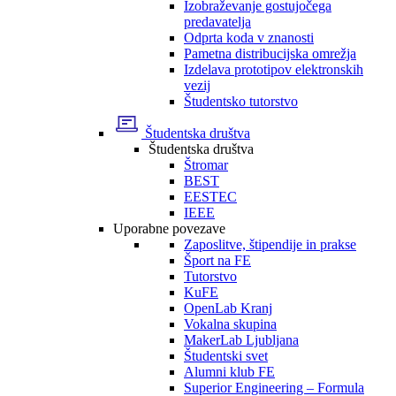
Izobraževanje gostujočega
predavatelja
Odprta koda v znanosti
Pametna distribucijska omrežja
Izdelava prototipov elektronskih
vezij
Študentsko tutorstvo
Študentska društva
Študentska društva
Štromar
BEST
EESTEC
IEEE
Uporabne povezave
Zaposlitve, štipendije in prakse
Šport na FE
Tutorstvo
KuFE
OpenLab Kranj
Vokalna skupina
MakerLab Ljubljana
Študentski svet
Alumni klub FE
Superior Engineering – Formula