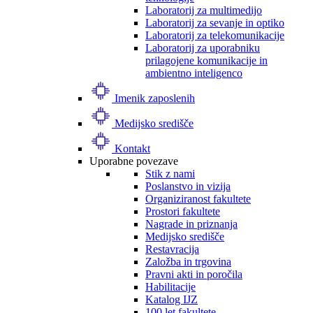
Laboratorij za multimedijo
Laboratorij za sevanje in optiko
Laboratorij za telekomunikacije
Laboratorij za uporabniku
prilagojene komunikacije in
ambientno inteligenco
Imenik zaposlenih
Medijsko središče
Kontakt
Uporabne povezave
Stik z nami
Poslanstvo in vizija
Organiziranost fakultete
Prostori fakultete
Nagrade in priznanja
Medijsko središče
Restavracija
Založba in trgovina
Pravni akti in poročila
Habilitacije
Katalog IJZ
100 let fakultete