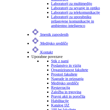
Laboratorij za multimedijo
Laboratorij za sevanje in optiko
Laboratorij za telekomunikacije
Laboratorij za uporabniku
prilagojene komunikacije in
ambientno inteligenco
Imenik zaposlenih
Medijsko središče
Kontakt
Uporabne povezave
Stik z nami
Poslanstvo in vizija
Organiziranost fakultete
Prostori fakultete
Nagrade in priznanja
Medijsko središče
Restavracija
Založba in trgovina
Pravni akti in poročila
Habilitacije
Katalog IJZ
100 let fakultete