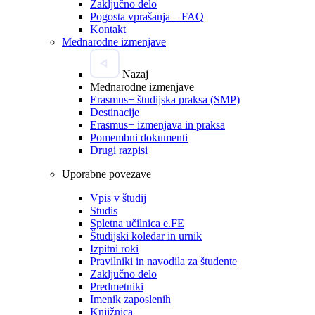
Zaključno delo
Pogosta vprašanja – FAQ
Kontakt
Mednarodne izmenjave
Nazaj
Mednarodne izmenjave
Erasmus+ študijska praksa (SMP)
Destinacije
Erasmus+ izmenjava in praksa
Pomembni dokumenti
Drugi razpisi
Uporabne povezave
Vpis v študij
Studis
Spletna učilnica e.FE
Študijski koledar in urnik
Izpitni roki
Pravilniki in navodila za študente
Zaključno delo
Predmetniki
Imenik zaposlenih
Knjižnica