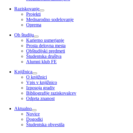
Raziskovanje
Projekti
Mednarodno sodelovanje
Oprema
Ob študiju
Karierno usmerjanje
Prosta delovna mesta
Obštudijski predmeti
Študentska društva
Alumni klub FE
Knjižnica
O knjižnici
Vpis v knjižnico
Izposoja gradiv
Bibliografije raziskovalcev
Odprta znanost
Aktualno
Novice
Dogodki
Študentska obvestila