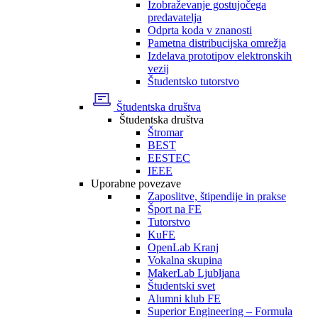
Izobraževanje gostujočega
predavatelja
Odprta koda v znanosti
Pametna distribucijska omrežja
Izdelava prototipov elektronskih
vezij
Študentsko tutorstvo
Študentska društva
Študentska društva
Štromar
BEST
EESTEC
IEEE
Uporabne povezave
Zaposlitve, štipendije in prakse
Šport na FE
Tutorstvo
KuFE
OpenLab Kranj
Vokalna skupina
MakerLab Ljubljana
Študentski svet
Alumni klub FE
Superior Engineering – Formula