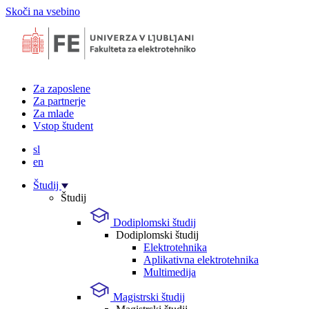
Skoči na vsebino
Za zaposlene
Za partnerje
Za mlade
Vstop študent
sl
en
Študij
Študij
Dodiplomski študij
Dodiplomski študij
Elektrotehnika
Aplikativna elektrotehnika
Multimedija
Magistrski študij