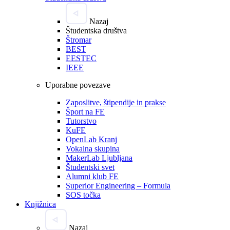
Nazaj
Študentska društva
Štromar
BEST
EESTEC
IEEE
Uporabne povezave
Zaposlitve, štipendije in prakse
Šport na FE
Tutorstvo
KuFE
OpenLab Kranj
Vokalna skupina
MakerLab Ljubljana
Študentski svet
Alumni klub FE
Superior Engineering – Formula
SOS točka
Knjižnica
Nazaj