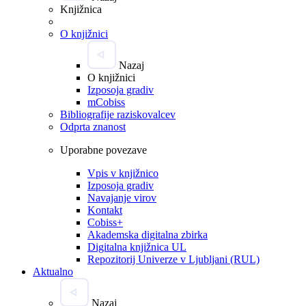
Knjižnica
O knjižnici
Nazaj
O knjižnici
Izposoja gradiv
mCobiss
Bibliografije raziskovalcev
Odprta znanost
Uporabne povezave
Vpis v knjižnico
Izposoja gradiv
Navajanje virov
Kontakt
Cobiss+
Akademska digitalna zbirka
Digitalna knjižnica UL
Repozitorij Univerze v Ljubljani (RUL)
Aktualno
Nazaj