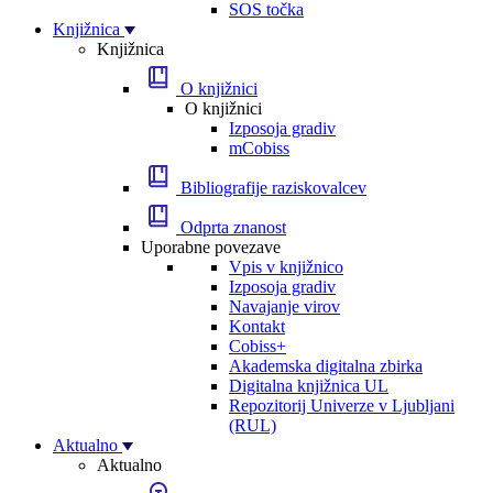
SOS točka
Knjižnica
Knjižnica
O knjižnici
O knjižnici
Izposoja gradiv
mCobiss
Bibliografije raziskovalcev
Odprta znanost
Uporabne povezave
Vpis v knjižnico
Izposoja gradiv
Navajanje virov
Kontakt
Cobiss+
Akademska digitalna zbirka
Digitalna knjižnica UL
Repozitorij Univerze v Ljubljani
(RUL)
Aktualno
Aktualno