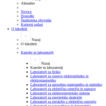
Aktualno
Novice
Dogodki
Študentska obvestila
Karierni oglasi
O fakulteti
Nazaj
O fakulteti
Katedre in laboratoriji
Nazaj
Katedre in laboratoriji
Laboratorij za fiziko
Laboratorij za osnove elektrotehnike in
elektromagnetiko
Laboratorij za uporabno matematiko in statistiko
Laboratorij za električna omrežja in naprave
Laboratorij za elektroenergetske sisteme
Laboratorij za energetske strategije
Laboratorij za preskrbo z električno energijo
Laboratorij za razsvetljavo in fotometrijo