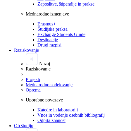
Zaposlitve, štipendije in prakse
Mednarodne izmenjave
Erasmus+
Študijska praksa
Exchange Students Guide
Destinacije
Drugi razpisi
Raziskovanje
Nazaj
Raziskovanje
Projekti
Mednarodno sodelovanje
Oprema
Uporabne povezave
Katedre in laboratoriji
Vnos in vodenje osebnih bibliografij
Odprta znanost
Ob študiju