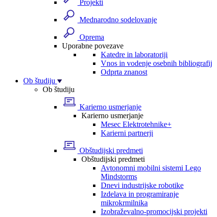
Projekti
Mednarodno sodelovanje
Oprema
Uporabne povezave
Katedre in laboratoriji
Vnos in vodenje osebnih bibliografij
Odprta znanost
Ob študiju
Ob študiju
Karierno usmerjanje
Karierno usmerjanje
Mesec Elektrotehnike+
Karierni partnerji
Obštudijski predmeti
Obštudijski predmeti
Avtonomni mobilni sistemi Lego
Mindstorms
Dnevi industrijske robotike
Izdelava in programiranje
mikrokrmilnika
Izobraževalno-promocijski projekti