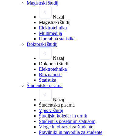
Magistrski študij
Nazaj
Magistrski študij
Elektrotehnika
Multimedija
Uporabna statistika
Doktorski študij
Nazaj
Doktorski študij
Elektrotehnika
Bioznanosti
Statistika
Študentska pisarna
Nazaj
Študentska pisarna
Vpis v študij
Študijski koledar in urnik
Študenti s posebnim statusom
Vloge in obrazci za študente
Pravilniki in navodila za študente