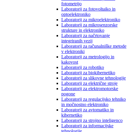
fotometrijo
Laboratorij za fotovoltaiko in
optoelektroniko
Laboratorij za mikroelektroniko
Laboratorij za mikrosenzorske
strukture in elektroniko
Laboratorij za načrtovanje
integriranih vezij
Laboratorij za računalniške metode
v elektroniki
Laboratorij za metrologijo in
kakovost
Laboratorij za robotiko
Laboratorij za biokibernetiko
Laboratorij za slikovne tehnologije
Laboratorij za električne stroje
Laboratorij za elektromotorske
pogone
Laboratorij za regulacijsko tehniko
in močnostno elektroniko
Laboratorij za avtomatiko in
kibernetiko
Laboratorij za strojno inteligenco
Laboratorij za informacijske
tehnologije