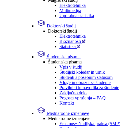
Magistrski študij
Elektrotehnika
Multimedija
Uporabna statistika
Doktorski študij
Doktorski študij
Elektrotehnika
Bioznanosti
Statistika
Študentska pisarna
Študentska pisarna
Vpis v študij
Študijski koledar in urnik
Študenti s posebnim statusom
Vloge in obrazci za študente
Pravilniki in navodila za študente
Zaključno delo
Pogosta vprašanja – FAQ
Kontakt
Mednarodne izmenjave
Mednarodne izmenjave
Erasmus+ študijska praksa (SMP)