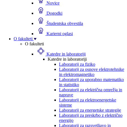
Novice
Dogodki
Študentska obvestila
Karierni oglasi
O fakulteti
O fakulteti
Katedre in laboratoriji
Katedre in laboratoriji
Laboratorij za fiziko
Laboratorij za osnove elektrotehnike
in elektromagnetiko
Laboratorij za uporabno matematiko
in statistiko
Laboratorij za električna omrežja in
naprave
Laboratorij za elektroenergetske
sisteme
Laboratorij za energetske strategije
Laboratorij za preskrbo z električno
energijo
Laboratorij za razsvetljavo in