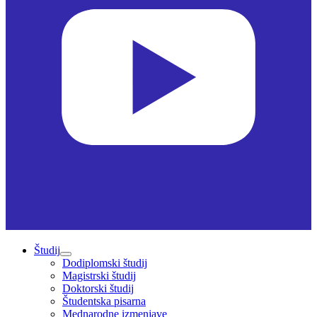
Študij
Dodiplomski študij
Magistrski študij
Doktorski študij
Študentska pisarna
Mednarodne izmenjave