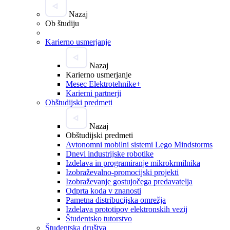
Nazaj
Ob študiju
Karierno usmerjanje
Nazaj
Karierno usmerjanje
Mesec Elektrotehnike+
Karierni partnerji
Obštudijski predmeti
Nazaj
Obštudijski predmeti
Avtonomni mobilni sistemi Lego Mindstorms
Dnevi industrijske robotike
Izdelava in programiranje mikrokrmilnika
Izobraževalno-promocijski projekti
Izobraževanje gostujočega predavatelja
Odprta koda v znanosti
Pametna distribucijska omrežja
Izdelava prototipov elektronskih vezij
Študentsko tutorstvo
Študentska društva