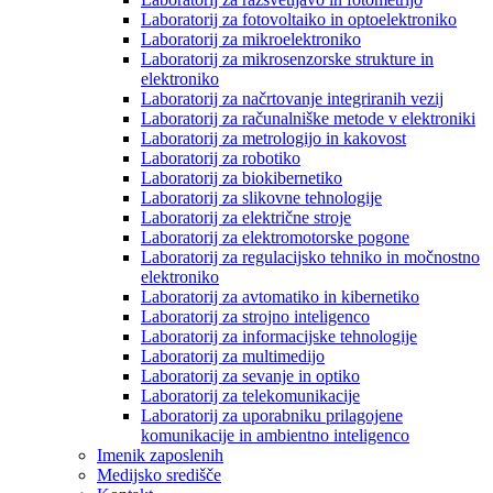
Laboratorij za fotovoltaiko in optoelektroniko
Laboratorij za mikroelektroniko
Laboratorij za mikrosenzorske strukture in
elektroniko
Laboratorij za načrtovanje integriranih vezij
Laboratorij za računalniške metode v elektroniki
Laboratorij za metrologijo in kakovost
Laboratorij za robotiko
Laboratorij za biokibernetiko
Laboratorij za slikovne tehnologije
Laboratorij za električne stroje
Laboratorij za elektromotorske pogone
Laboratorij za regulacijsko tehniko in močnostno
elektroniko
Laboratorij za avtomatiko in kibernetiko
Laboratorij za strojno inteligenco
Laboratorij za informacijske tehnologije
Laboratorij za multimedijo
Laboratorij za sevanje in optiko
Laboratorij za telekomunikacije
Laboratorij za uporabniku prilagojene
komunikacije in ambientno inteligenco
Imenik zaposlenih
Medijsko središče