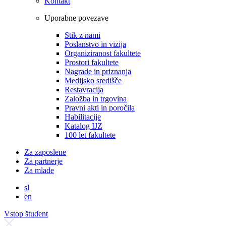
Kontakt
Uporabne povezave
Stik z nami
Poslanstvo in vizija
Organiziranost fakultete
Prostori fakultete
Nagrade in priznanja
Medijsko središče
Restavracija
Založba in trgovina
Pravni akti in poročila
Habilitacije
Katalog IJZ
100 let fakultete
Za zaposlene
Za partnerje
Za mlade
sl
en
Vstop študent