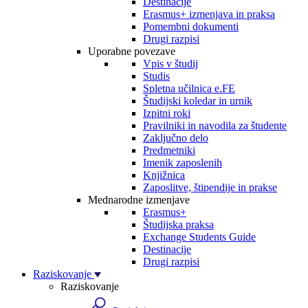
Destinacije
Erasmus+ izmenjava in praksa
Pomembni dokumenti
Drugi razpisi
Uporabne povezave
Vpis v študij
Studis
Spletna učilnica e.FE
Študijski koledar in urnik
Izpitni roki
Pravilniki in navodila za študente
Zaključno delo
Predmetniki
Imenik zaposlenih
Knjižnica
Zaposlitve, štipendije in prakse
Mednarodne izmenjave
Erasmus+
Študijska praksa
Exchange Students Guide
Destinacije
Drugi razpisi
Raziskovanje
Raziskovanje