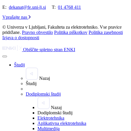
E:
dekanat@fe.uni-lj.si
T:
01 4768 411
Vprašajte nas
© Univerza v Ljubljani, Fakulteta za elektrotehniko. Vse pravice
pridržane.
Pravno obvestilo
Politika piškotkov
Politika zasebnosti
Izjava o dostopnosti
Obiščite spletno stran ENKI
Študij
Nazaj
Študij
Dodiplomski študij
Nazaj
Dodiplomski študij
Elektrotehnika
Aplikativna elektrotehnika
Multimedija