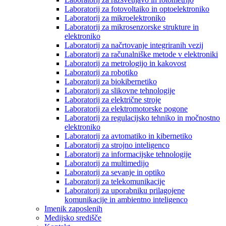
Laboratorij za fotovoltaiko in optoelektroniko
Laboratorij za mikroelektroniko
Laboratorij za mikrosenzorske strukture in
elektroniko
Laboratorij za načrtovanje integriranih vezij
Laboratorij za računalniške metode v elektroniki
Laboratorij za metrologijo in kakovost
Laboratorij za robotiko
Laboratorij za biokibernetiko
Laboratorij za slikovne tehnologije
Laboratorij za električne stroje
Laboratorij za elektromotorske pogone
Laboratorij za regulacijsko tehniko in močnostno
elektroniko
Laboratorij za avtomatiko in kibernetiko
Laboratorij za strojno inteligenco
Laboratorij za informacijske tehnologije
Laboratorij za multimedijo
Laboratorij za sevanje in optiko
Laboratorij za telekomunikacije
Laboratorij za uporabniku prilagojene
komunikacije in ambientno inteligenco
Imenik zaposlenih
Medijsko središče