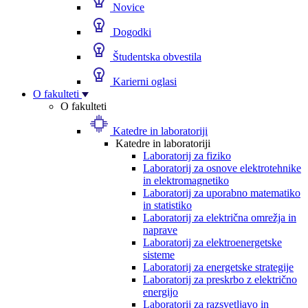
Novice
Dogodki
Študentska obvestila
Karierni oglasi
O fakulteti
O fakulteti
Katedre in laboratoriji
Katedre in laboratoriji
Laboratorij za fiziko
Laboratorij za osnove elektrotehnike
in elektromagnetiko
Laboratorij za uporabno matematiko
in statistiko
Laboratorij za električna omrežja in
naprave
Laboratorij za elektroenergetske
sisteme
Laboratorij za energetske strategije
Laboratorij za preskrbo z električno
energijo
Laboratorij za razsvetljavo in