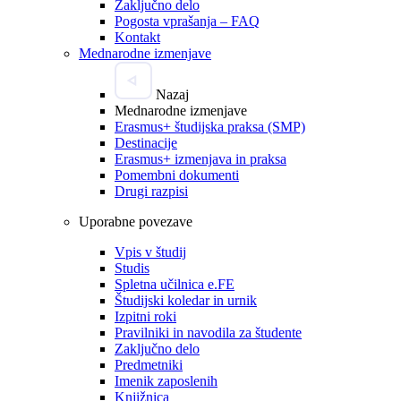
Zaključno delo
Pogosta vprašanja – FAQ
Kontakt
Mednarodne izmenjave
Nazaj
Mednarodne izmenjave
Erasmus+ študijska praksa (SMP)
Destinacije
Erasmus+ izmenjava in praksa
Pomembni dokumenti
Drugi razpisi
Uporabne povezave
Vpis v študij
Studis
Spletna učilnica e.FE
Študijski koledar in urnik
Izpitni roki
Pravilniki in navodila za študente
Zaključno delo
Predmetniki
Imenik zaposlenih
Knjižnica