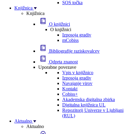
SOS točka
Knjižnica
Knjižnica
O knjižnici
O knjižnici
Izposoja gradiv
mCobiss
Bibliografije raziskovalcev
Odprta znanost
Uporabne povezave
Vpis v knjižnico
Izposoja gradiv
Navajanje virov
Kontakt
Cobiss+
Akademska digitalna zbirka
Digitalna knjižnica UL
Repozitorij Univerze v Ljubljani
(RUL)
Aktualno
Aktualno