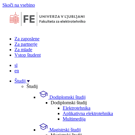
Skoči na vsebino
Za zaposlene
Za partnerje
Za mlade
Vstop študent
sl
en
Študij
Študij
Dodiplomski študij
Dodiplomski študij
Elektrotehnika
Aplikativna elektrotehnika
Multimedija
Magistrski študij