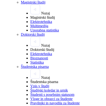
Magistrski študij
Nazaj
Magistrski študij
Elektrotehnika
Multimedija
Uporabna statistika
Doktorski študij
Nazaj
Doktorski študij
Elektrotehnika
Bioznanosti
Statistika
Študentska pisarna
Nazaj
Študentska pisarna
Vpis v študij
Študijski koledar in urnik
Študenti s posebnim statusom
Vloge in obrazci za študente
Pravilniki in navodila za študente