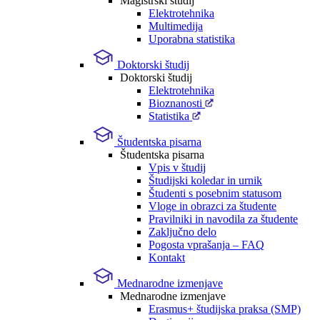
Magistrski študij
Elektrotehnika
Multimedija
Uporabna statistika
Doktorski študij
Doktorski študij
Elektrotehnika
Bioznanosti
Statistika
Študentska pisarna
Študentska pisarna
Vpis v študij
Študijski koledar in urnik
Študenti s posebnim statusom
Vloge in obrazci za študente
Pravilniki in navodila za študente
Zaključno delo
Pogosta vprašanja – FAQ
Kontakt
Mednarodne izmenjave
Mednarodne izmenjave
Erasmus+ študijska praksa (SMP)