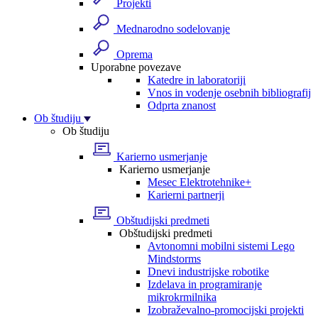
Projekti
Mednarodno sodelovanje
Oprema
Uporabne povezave
Katedre in laboratoriji
Vnos in vodenje osebnih bibliografij
Odprta znanost
Ob študiju
Ob študiju
Karierno usmerjanje
Karierno usmerjanje
Mesec Elektrotehnike+
Karierni partnerji
Obštudijski predmeti
Obštudijski predmeti
Avtonomni mobilni sistemi Lego
Mindstorms
Dnevi industrijske robotike
Izdelava in programiranje
mikrokrmilnika
Izobraževalno-promocijski projekti