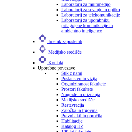
Laboratorij za multimedijo
Laboratorij za sevanje in optiko
Laboratorij za telekomunikacije
Laboratorij za uporabniku
prilagojene komunikacije in
ambientno inteligenco
Imenik zaposlenih
Medijsko središče
Kontakt
Uporabne povezave
Stik z nami
Poslanstvo in vizija
Organiziranost fakultete
Prostori fakultete
Nagrade in priznanja
Medijsko središče
Restavracija
Založba in trgovina
Pravni akti in poročila
Habilitacije
Katalog IJZ
100 let fakultete