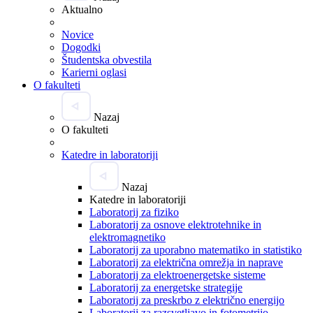
Aktualno
Novice
Dogodki
Študentska obvestila
Karierni oglasi
O fakulteti
Nazaj
O fakulteti
Katedre in laboratoriji
Nazaj
Katedre in laboratoriji
Laboratorij za fiziko
Laboratorij za osnove elektrotehnike in
elektromagnetiko
Laboratorij za uporabno matematiko in statistiko
Laboratorij za električna omrežja in naprave
Laboratorij za elektroenergetske sisteme
Laboratorij za energetske strategije
Laboratorij za preskrbo z električno energijo
Laboratorij za razsvetljavo in fotometrijo