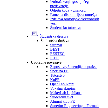
Izobraževanje gostujočega
predavatelja
Odprta koda v znanosti
Pametna distribucijska omrežja
Izdelava prototipov elektronskih
vezij
Študentsko tutorstvo
Študentska društva
Študentska društva
Štromar
BEST
EESTEC
IEEE
Uporabne povezave
Zaposlitve, štipendije in prakse
Šport na FE
Tutorstvo
KuFE
OpenLab Kranj
Vokalna skupina
MakerLab Ljubljana
Študentski svet
Alumni klub FE
Superior Engineering – Formula