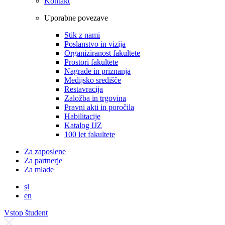
Kontakt
Uporabne povezave
Stik z nami
Poslanstvo in vizija
Organiziranost fakultete
Prostori fakultete
Nagrade in priznanja
Medijsko središče
Restavracija
Založba in trgovina
Pravni akti in poročila
Habilitacije
Katalog IJZ
100 let fakultete
Za zaposlene
Za partnerje
Za mlade
sl
en
Vstop študent