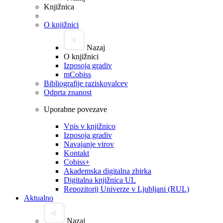
Knjižnica
O knjižnici
Nazaj
O knjižnici
Izposoja gradiv
mCobiss
Bibliografije raziskovalcev
Odprta znanost
Uporabne povezave
Vpis v knjižnico
Izposoja gradiv
Navajanje virov
Kontakt
Cobiss+
Akademska digitalna zbirka
Digitalna knjižnica UL
Repozitorij Univerze v Ljubljani (RUL)
Aktualno
Nazaj