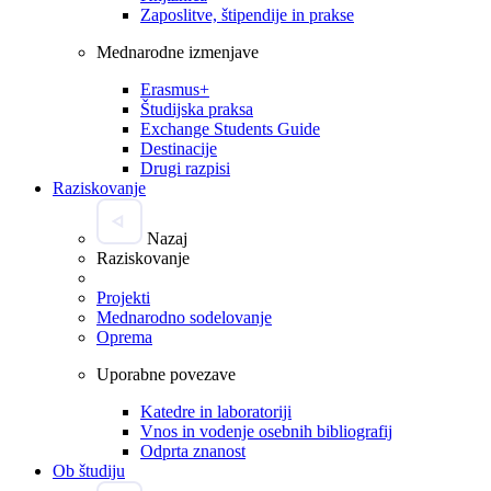
Zaposlitve, štipendije in prakse
Mednarodne izmenjave
Erasmus+
Študijska praksa
Exchange Students Guide
Destinacije
Drugi razpisi
Raziskovanje
Nazaj
Raziskovanje
Projekti
Mednarodno sodelovanje
Oprema
Uporabne povezave
Katedre in laboratoriji
Vnos in vodenje osebnih bibliografij
Odprta znanost
Ob študiju