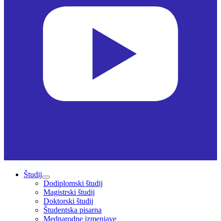
Študij
Dodiplomski študij
Magistrski študij
Doktorski študij
Študentska pisarna
Mednarodne izmenjave