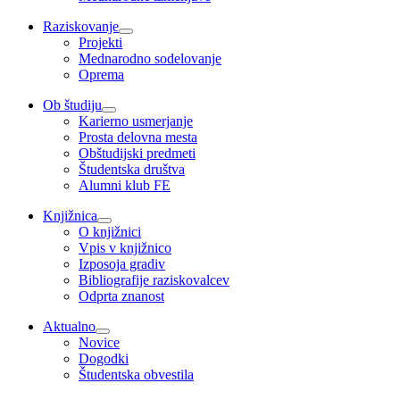
Raziskovanje
Projekti
Mednarodno sodelovanje
Oprema
Ob študiju
Karierno usmerjanje
Prosta delovna mesta
Obštudijski predmeti
Študentska društva
Alumni klub FE
Knjižnica
O knjižnici
Vpis v knjižnico
Izposoja gradiv
Bibliografije raziskovalcev
Odprta znanost
Aktualno
Novice
Dogodki
Študentska obvestila