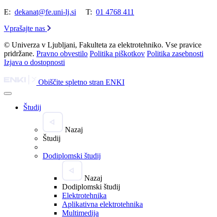
E:
dekanat@fe.uni-lj.si
T:
01 4768 411
Vprašajte nas
© Univerza v Ljubljani, Fakulteta za elektrotehniko. Vse pravice
pridržane.
Pravno obvestilo
Politika piškotkov
Politika zasebnosti
Izjava o dostopnosti
Obiščite spletno stran ENKI
Študij
Nazaj
Študij
Dodiplomski študij
Nazaj
Dodiplomski študij
Elektrotehnika
Aplikativna elektrotehnika
Multimedija