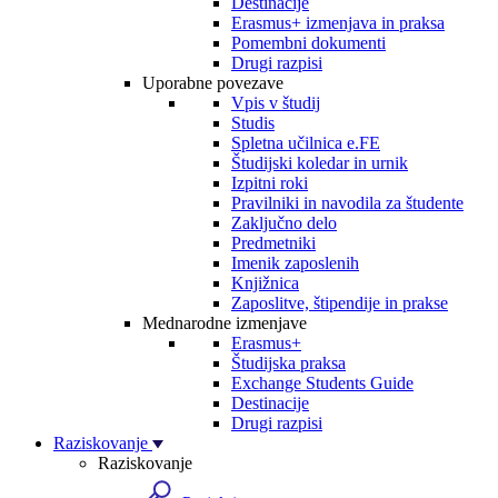
Destinacije
Erasmus+ izmenjava in praksa
Pomembni dokumenti
Drugi razpisi
Uporabne povezave
Vpis v študij
Studis
Spletna učilnica e.FE
Študijski koledar in urnik
Izpitni roki
Pravilniki in navodila za študente
Zaključno delo
Predmetniki
Imenik zaposlenih
Knjižnica
Zaposlitve, štipendije in prakse
Mednarodne izmenjave
Erasmus+
Študijska praksa
Exchange Students Guide
Destinacije
Drugi razpisi
Raziskovanje
Raziskovanje