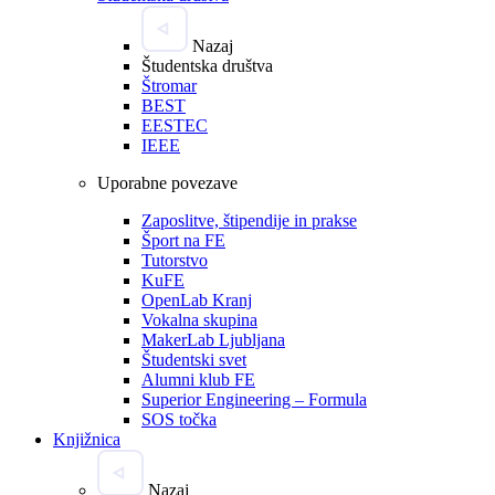
Nazaj
Študentska društva
Štromar
BEST
EESTEC
IEEE
Uporabne povezave
Zaposlitve, štipendije in prakse
Šport na FE
Tutorstvo
KuFE
OpenLab Kranj
Vokalna skupina
MakerLab Ljubljana
Študentski svet
Alumni klub FE
Superior Engineering – Formula
SOS točka
Knjižnica
Nazaj