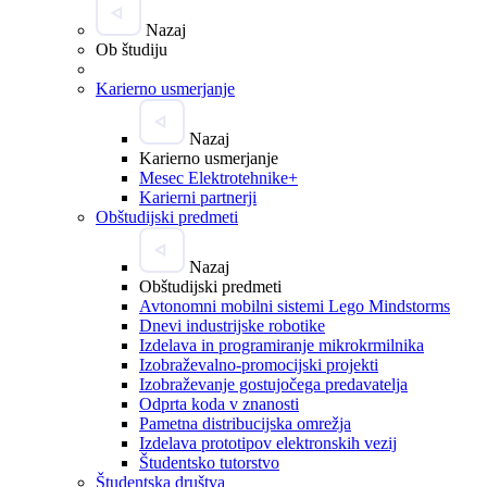
Nazaj
Ob študiju
Karierno usmerjanje
Nazaj
Karierno usmerjanje
Mesec Elektrotehnike+
Karierni partnerji
Obštudijski predmeti
Nazaj
Obštudijski predmeti
Avtonomni mobilni sistemi Lego Mindstorms
Dnevi industrijske robotike
Izdelava in programiranje mikrokrmilnika
Izobraževalno-promocijski projekti
Izobraževanje gostujočega predavatelja
Odprta koda v znanosti
Pametna distribucijska omrežja
Izdelava prototipov elektronskih vezij
Študentsko tutorstvo
Študentska društva