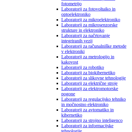
fotometrijo
Laboratorij za fotovoltaiko in
optoelektroniko
Laboratorij za mikroelektroniko
Laboratorij za mikrosenzorske
strukture in elektroniko
Laboratorij za načrtovanje
integriranih vezij
Laboratorij za računalniške metode
v elektroniki
Laboratorij za metrologijo in
kakovost
Laboratorij za robotiko
Laboratorij za biokibernetiko
Laboratorij za slikovne tehnologije
Laboratorij za električne stroje
Laboratorij za elektromotorske
pogone
Laboratorij za regulacijsko tehniko
in močnostno elektroniko
Laboratorij za avtomatiko in
kibernetiko
Laboratorij za strojno inteligenco
Laboratorij za informacijske
tehnologije