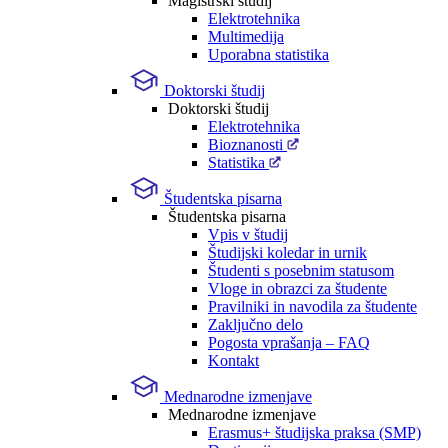
Magistrski študij
Elektrotehnika
Multimedija
Uporabna statistika
Doktorski študij
Doktorski študij
Elektrotehnika
Bioznanosti
Statistika
Študentska pisarna
Študentska pisarna
Vpis v študij
Študijski koledar in urnik
Študenti s posebnim statusom
Vloge in obrazci za študente
Pravilniki in navodila za študente
Zaključno delo
Pogosta vprašanja – FAQ
Kontakt
Mednarodne izmenjave
Mednarodne izmenjave
Erasmus+ študijska praksa (SMP)