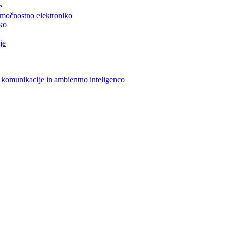
e
n močnostno elektroniko
iko
je
 komunikacije in ambientno inteligenco