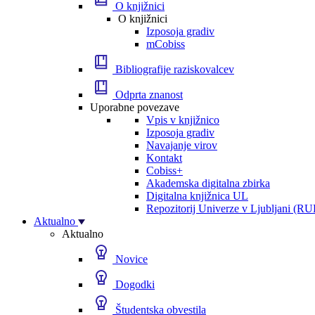
O knjižnici
O knjižnici
Izposoja gradiv
mCobiss
Bibliografije raziskovalcev
Odprta znanost
Uporabne povezave
Vpis v knjižnico
Izposoja gradiv
Navajanje virov
Kontakt
Cobiss+
Akademska digitalna zbirka
Digitalna knjižnica UL
Repozitorij Univerze v Ljubljani (RU
Aktualno
Aktualno
Novice
Dogodki
Študentska obvestila