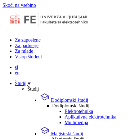
Skoči na vsebino
Za zaposlene
Za partnerje
Za mlade
Vstop študent
sl
en
Študij
Študij
Dodiplomski študij
Dodiplomski študij
Elektrotehnika
Aplikativna elektrotehnika
Multimedija
Magistrski študij