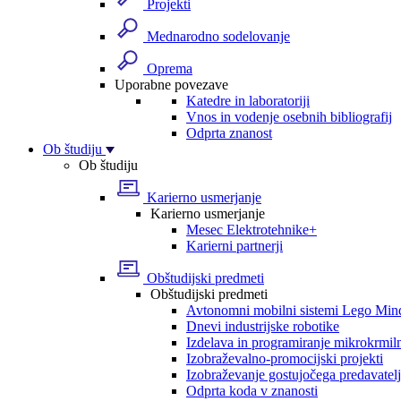
Projekti
Mednarodno sodelovanje
Oprema
Uporabne povezave
Katedre in laboratoriji
Vnos in vodenje osebnih bibliografij
Odprta znanost
Ob študiju
Ob študiju
Karierno usmerjanje
Karierno usmerjanje
Mesec Elektrotehnike+
Karierni partnerji
Obštudijski predmeti
Obštudijski predmeti
Avtonomni mobilni sistemi Lego Min
Dnevi industrijske robotike
Izdelava in programiranje mikrokrmil
Izobraževalno-promocijski projekti
Izobraževanje gostujočega predavatel
Odprta koda v znanosti