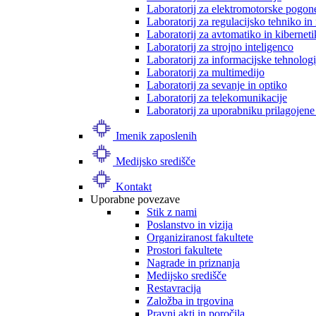
Laboratorij za elektromotorske pogon
Laboratorij za regulacijsko tehniko i
Laboratorij za avtomatiko in kibernet
Laboratorij za strojno inteligenco
Laboratorij za informacijske tehnologi
Laboratorij za multimedijo
Laboratorij za sevanje in optiko
Laboratorij za telekomunikacije
Laboratorij za uporabniku prilagojene
Imenik zaposlenih
Medijsko središče
Kontakt
Uporabne povezave
Stik z nami
Poslanstvo in vizija
Organiziranost fakultete
Prostori fakultete
Nagrade in priznanja
Medijsko središče
Restavracija
Založba in trgovina
Pravni akti in poročila