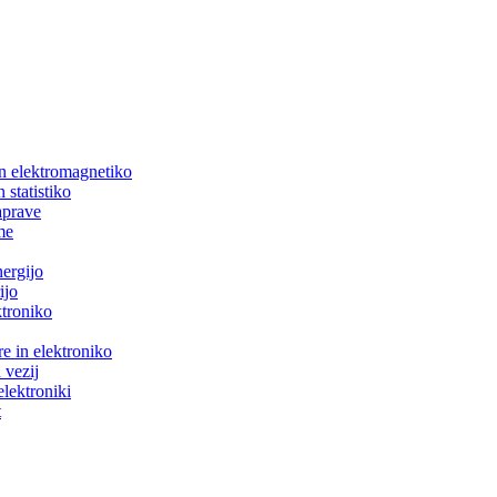
in elektromagnetiko
 statistiko
aprave
me
nergijo
ijo
ktroniko
e in elektroniko
 vezij
elektroniki
t