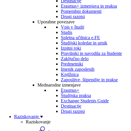
Destinacije
Erasmus+ izmenjava in praksa
Pomembni dokumenti
Drugi razpisi
Uporabne povezave
Vpis v študij
Studis
Spletna učilnica e.FE
Študijski koledar in urnik
Izpitni roki
Pravilniki in navodila za študente
Zaključno delo
Predmetniki
Imenik zaposlenih
Knjižnica
Zaposlitve, štipendije in prakse
Mednarodne izmenjave
Erasmus+
Študijska praksa
Exchange Students Guide
Destinacije
Drugi razpisi
Raziskovanje
Raziskovanje