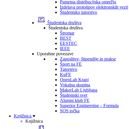
Pametna distribucijska omrežja
Izdelava prototipov elektronskih vezij
Študentsko tutorstvo
Študentska društva
Študentska društva
Štromar
BEST
EESTEC
IEEE
Uporabne povezave
Zaposlitve, štipendije in prakse
Šport na FE
Tutorstvo
KuFE
OpenLab Kranj
Vokalna skupina
MakerLab Ljubljana
Študentski svet
Alumni klub FE
Superior Engineering – Formula
SOS točka
Knjižnica
Knjižnica