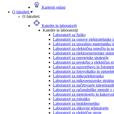
Karierni oglasi
O fakulteti
O fakulteti
Katedre in laboratoriji
Katedre in laboratoriji
Laboratorij za fiziko
Laboratorij za osnove elektrotehnike 
Laboratorij za uporabno matematiko in
Laboratorij za električna omrežja in n
Laboratorij za elektroenergetske siste
Laboratorij za energetske strategije
Laboratorij za preskrbo z električno e
Laboratorij za razsvetljavo in fotometr
Laboratorij za fotovoltaiko in optoele
Laboratorij za mikroelektroniko
Laboratorij za mikrosenzorske struktur
Laboratorij za načrtovanje integriranih
Laboratorij za računalniške metode v 
Laboratorij za metrologijo in kakovos
Laboratorij za robotiko
Laboratorij za biokibernetiko
Laboratorij za slikovne tehnologije
Laboratorij za električne stroje