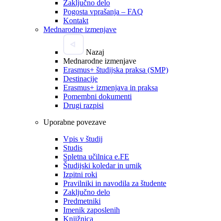
Zaključno delo
Pogosta vprašanja – FAQ
Kontakt
Mednarodne izmenjave
Nazaj
Mednarodne izmenjave
Erasmus+ študijska praksa (SMP)
Destinacije
Erasmus+ izmenjava in praksa
Pomembni dokumenti
Drugi razpisi
Uporabne povezave
Vpis v študij
Studis
Spletna učilnica e.FE
Študijski koledar in urnik
Izpitni roki
Pravilniki in navodila za študente
Zaključno delo
Predmetniki
Imenik zaposlenih
Knjižnica