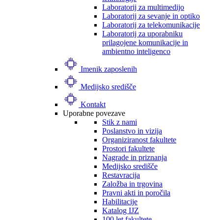
Laboratorij za multimedijo
Laboratorij za sevanje in optiko
Laboratorij za telekomunikacije
Laboratorij za uporabniku
prilagojene komunikacije in
ambientno inteligenco
Imenik zaposlenih
Medijsko središče
Kontakt
Uporabne povezave
Stik z nami
Poslanstvo in vizija
Organiziranost fakultete
Prostori fakultete
Nagrade in priznanja
Medijsko središče
Restavracija
Založba in trgovina
Pravni akti in poročila
Habilitacije
Katalog IJZ
100 let fakultete