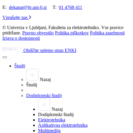
E:
dekanat@fe.uni-lj.si
T:
01 4768 411
Vprašajte nas
© Univerza v Ljubljani, Fakulteta za elektrotehniko. Vse pravice
pridržane.
Pravno obvestilo
Politika piškotkov
Politika zasebnosti
Izjava o dostopnosti
Obiščite spletno stran ENKI
Študij
Nazaj
Študij
Dodiplomski študij
Nazaj
Dodiplomski študij
Elektrotehnika
Aplikativna elektrotehnika
Multimedija