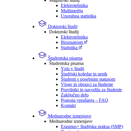
Magistrski študij
Elektrotehnika
Multimedija
Uporabna statistika
Doktorski študij
Doktorski študij
Elektrotehnika
Bioznanosti
Statistika
Študentska pisarna
Študentska pisarna
Vpis v študij
Študijski koledar in urnik
Študenti s posebnim statusom
Vloge in obrazci za študente
Pravilniki in navodila za študente
Zaključno delo
Pogosta vprašanja – FAQ
Kontakt
Mednarodne izmenjave
Mednarodne izmenjave
Erasmus+ študijska praksa (SMP)