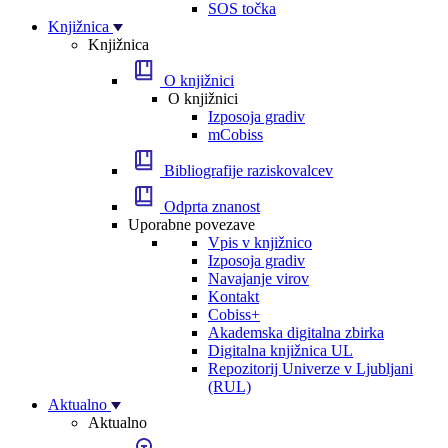
SOS točka
Knjižnica
Knjižnica
O knjižnici
O knjižnici
Izposoja gradiv
mCobiss
Bibliografije raziskovalcev
Odprta znanost
Uporabne povezave
Vpis v knjižnico
Izposoja gradiv
Navajanje virov
Kontakt
Cobiss+
Akademska digitalna zbirka
Digitalna knjižnica UL
Repozitorij Univerze v Ljubljani
(RUL)
Aktualno
Aktualno