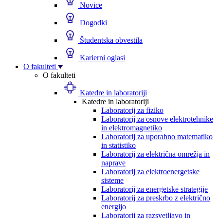
Novice
Dogodki
Študentska obvestila
Karierni oglasi
O fakulteti
O fakulteti
Katedre in laboratoriji
Katedre in laboratoriji
Laboratorij za fiziko
Laboratorij za osnove elektrotehnike
in elektromagnetiko
Laboratorij za uporabno matematiko
in statistiko
Laboratorij za električna omrežja in
naprave
Laboratorij za elektroenergetske
sisteme
Laboratorij za energetske strategije
Laboratorij za preskrbo z električno
energijo
Laboratorij za razsvetljavo in