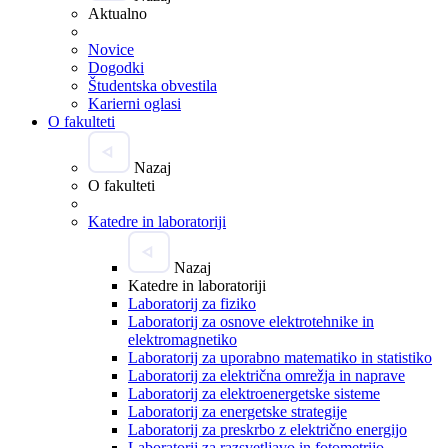
Aktualno
Novice
Dogodki
Študentska obvestila
Karierni oglasi
O fakulteti
Nazaj
O fakulteti
Katedre in laboratoriji
Nazaj
Katedre in laboratoriji
Laboratorij za fiziko
Laboratorij za osnove elektrotehnike in
elektromagnetiko
Laboratorij za uporabno matematiko in statistiko
Laboratorij za električna omrežja in naprave
Laboratorij za elektroenergetske sisteme
Laboratorij za energetske strategije
Laboratorij za preskrbo z električno energijo
Laboratorij za razsvetljavo in fotometrijo