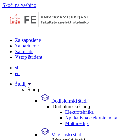
Skoči na vsebino
Za zaposlene
Za partnerje
Za mlade
Vstop študent
sl
en
Študij
Študij
Dodiplomski študij
Dodiplomski študij
Elektrotehnika
Aplikativna elektrotehnika
Multimedija
Magistrski študij