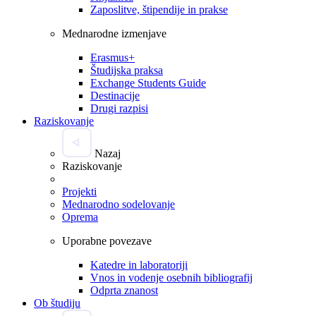
Zaposlitve, štipendije in prakse
Mednarodne izmenjave
Erasmus+
Študijska praksa
Exchange Students Guide
Destinacije
Drugi razpisi
Raziskovanje
Nazaj
Raziskovanje
Projekti
Mednarodno sodelovanje
Oprema
Uporabne povezave
Katedre in laboratoriji
Vnos in vodenje osebnih bibliografij
Odprta znanost
Ob študiju