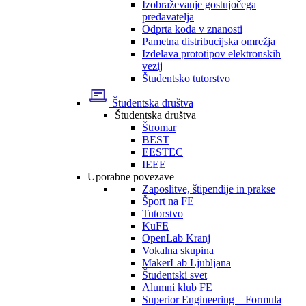
Izobraževanje gostujočega
predavatelja
Odprta koda v znanosti
Pametna distribucijska omrežja
Izdelava prototipov elektronskih
vezij
Študentsko tutorstvo
Študentska društva
Študentska društva
Štromar
BEST
EESTEC
IEEE
Uporabne povezave
Zaposlitve, štipendije in prakse
Šport na FE
Tutorstvo
KuFE
OpenLab Kranj
Vokalna skupina
MakerLab Ljubljana
Študentski svet
Alumni klub FE
Superior Engineering – Formula