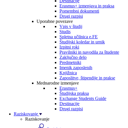
Destinacije
Erasmus+ izmenjava in praksa
Pomembni dokumenti
Drugi razpisi
Uporabne povezave
Vpis v študij
Studis
Spletna učilnica e.FE
Študijski koledar in urnik
Izpitni roki
Pravilniki in navodila za študente
Zaključno delo
Predmetniki
Imenik zaposlenih
Knjižnica
Zaposlitve, štipendije in prakse
Mednarodne izmenjave
Erasmus+
Študijska praksa
Exchange Students Guide
Destinacije
Drugi razpisi
Raziskovanje
Raziskovanje