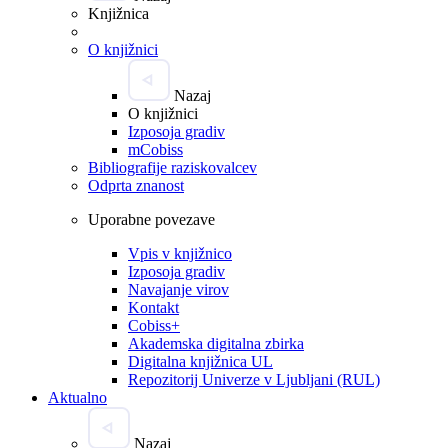
Knjižnica
O knjižnici
Nazaj
O knjižnici
Izposoja gradiv
mCobiss
Bibliografije raziskovalcev
Odprta znanost
Uporabne povezave
Vpis v knjižnico
Izposoja gradiv
Navajanje virov
Kontakt
Cobiss+
Akademska digitalna zbirka
Digitalna knjižnica UL
Repozitorij Univerze v Ljubljani (RUL)
Aktualno
Nazaj