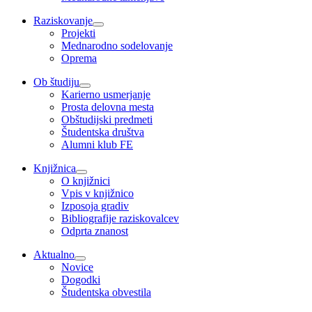
Raziskovanje
Projekti
Mednarodno sodelovanje
Oprema
Ob študiju
Karierno usmerjanje
Prosta delovna mesta
Obštudijski predmeti
Študentska društva
Alumni klub FE
Knjižnica
O knjižnici
Vpis v knjižnico
Izposoja gradiv
Bibliografije raziskovalcev
Odprta znanost
Aktualno
Novice
Dogodki
Študentska obvestila