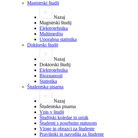
Magistrski študij
Nazaj
Magistrski študij
Elektrotehnika
Multimedija
Uporabna statistika
Doktorski študij
Nazaj
Doktorski študij
Elektrotehnika
Bioznanosti
Statistika
Študentska pisarna
Nazaj
Študentska pisarna
Vpis v študij
Študijski koledar in urnik
Študenti s posebnim statusom
Vloge in obrazci za študente
Pravilniki in navodila za študente