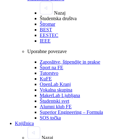
Nazaj
Študentska društva
Štromar
BEST
EESTEC
IEEE
Uporabne povezave
Zaposlitve, štipendije in prakse
Šport na FE
Tutorstvo
KuFE
OpenLab Kranj
Vokalna skupina
MakerLab Ljubljana
Študentski svet
Alumni klub FE
Superior Engineering – Formula
SOS točka
Knjižnica
Nazaj