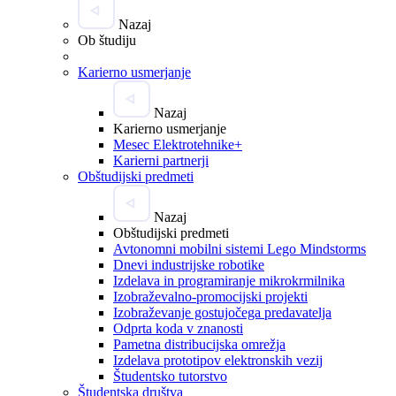
Nazaj
Ob študiju
Karierno usmerjanje
Nazaj
Karierno usmerjanje
Mesec Elektrotehnike+
Karierni partnerji
Obštudijski predmeti
Nazaj
Obštudijski predmeti
Avtonomni mobilni sistemi Lego Mindstorms
Dnevi industrijske robotike
Izdelava in programiranje mikrokrmilnika
Izobraževalno-promocijski projekti
Izobraževanje gostujočega predavatelja
Odprta koda v znanosti
Pametna distribucijska omrežja
Izdelava prototipov elektronskih vezij
Študentsko tutorstvo
Študentska društva