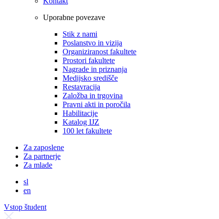
Kontakt
Uporabne povezave
Stik z nami
Poslanstvo in vizija
Organiziranost fakultete
Prostori fakultete
Nagrade in priznanja
Medijsko središče
Restavracija
Založba in trgovina
Pravni akti in poročila
Habilitacije
Katalog IJZ
100 let fakultete
Za zaposlene
Za partnerje
Za mlade
sl
en
Vstop študent