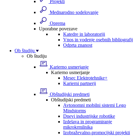
Projekti
Mednarodno sodelovanje
Oprema
Uporabne povezave
Katedre in laboratoriji
Vnos in vodenje osebnih bibliografij
Odprta znanost
Ob študiju
Ob študiju
Karierno usmerjanje
Karierno usmerjanje
Mesec Elektrotehnike+
Karierni partnerji
Obštudijski predmeti
Obštudijski predmeti
Avtonomni mobilni sistemi Lego
Mindstorms
Dnevi industrijske robotike
Izdelava in programiranje
mikrokrmilnika
Izobraževalno-promocijski projekti