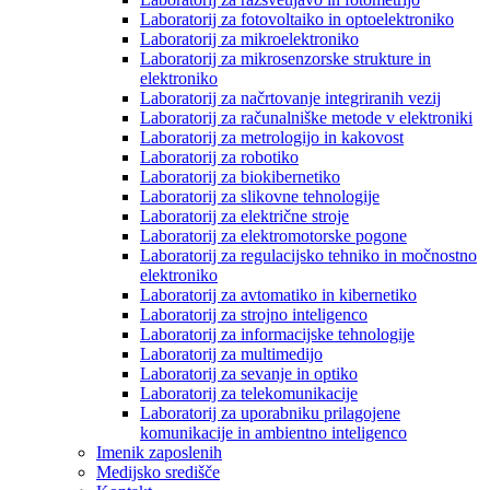
Laboratorij za fotovoltaiko in optoelektroniko
Laboratorij za mikroelektroniko
Laboratorij za mikrosenzorske strukture in
elektroniko
Laboratorij za načrtovanje integriranih vezij
Laboratorij za računalniške metode v elektroniki
Laboratorij za metrologijo in kakovost
Laboratorij za robotiko
Laboratorij za biokibernetiko
Laboratorij za slikovne tehnologije
Laboratorij za električne stroje
Laboratorij za elektromotorske pogone
Laboratorij za regulacijsko tehniko in močnostno
elektroniko
Laboratorij za avtomatiko in kibernetiko
Laboratorij za strojno inteligenco
Laboratorij za informacijske tehnologije
Laboratorij za multimedijo
Laboratorij za sevanje in optiko
Laboratorij za telekomunikacije
Laboratorij za uporabniku prilagojene
komunikacije in ambientno inteligenco
Imenik zaposlenih
Medijsko središče