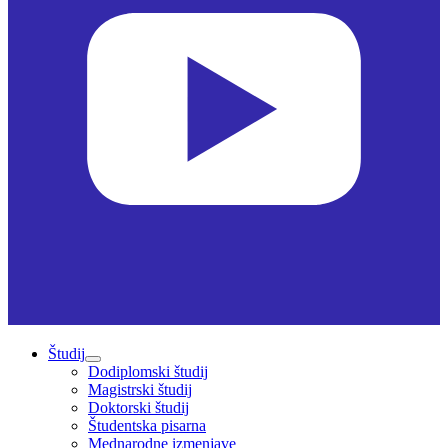
Študij
Dodiplomski študij
Magistrski študij
Doktorski študij
Študentska pisarna
Mednarodne izmenjave