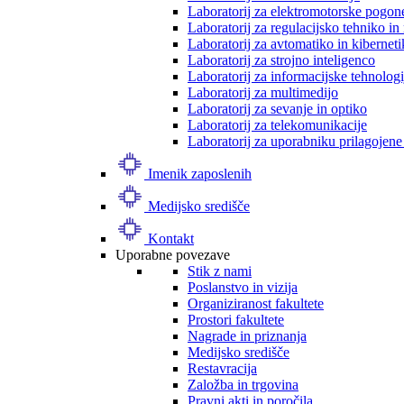
Laboratorij za elektromotorske pogon
Laboratorij za regulacijsko tehniko i
Laboratorij za avtomatiko in kibernet
Laboratorij za strojno inteligenco
Laboratorij za informacijske tehnologi
Laboratorij za multimedijo
Laboratorij za sevanje in optiko
Laboratorij za telekomunikacije
Laboratorij za uporabniku prilagojene
Imenik zaposlenih
Medijsko središče
Kontakt
Uporabne povezave
Stik z nami
Poslanstvo in vizija
Organiziranost fakultete
Prostori fakultete
Nagrade in priznanja
Medijsko središče
Restavracija
Založba in trgovina
Pravni akti in poročila