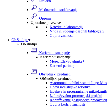
Projekti
Mednarodno sodelovanje
Oprema
Uporabne povezave
Katedre in laboratoriji
Vnos in vodenje osebnih bibliografij
Odprta znanost
Ob študiju
Ob študiju
Karierno usmerjanje
Karierno usmerjanje
Mesec Elektrotehnike+
Karierni partnerji
Obštudijski predmeti
Obštudijski predmeti
Avtonomni mobilni sistemi Lego Min
Dnevi industrijske robotike
Izdelava in programiranje mikrokrmil
Izobraževalno-promocijski projekti
Izobraževanje gostujočega predavatel
Odprta koda v znanosti