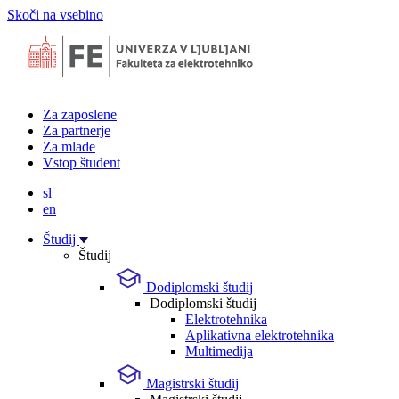
Skoči na vsebino
Za zaposlene
Za partnerje
Za mlade
Vstop študent
sl
en
Študij
Študij
Dodiplomski študij
Dodiplomski študij
Elektrotehnika
Aplikativna elektrotehnika
Multimedija
Magistrski študij