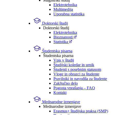
Magistrski študij
Elektrotehnika
Multimedija
Uporabna statistika
Doktorski študij
Doktorski študij
Elektrotehnika
Bioznanosti
Statistika
Študentska pisarna
Študentska pisarna
Vpis v študij
Študijski koledar in urnik
Študenti s posebnim statusom
Vloge in obrazci za študente
Pravilniki in navodila za študente
Zaključno delo
Pogosta vprašanja – FAQ
Kontakt
Mednarodne izmenjave
Mednarodne izmenjave
Erasmus+ študijska praksa (SMP)