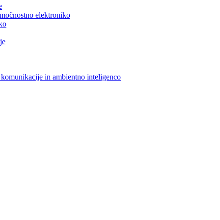
e
n močnostno elektroniko
iko
je
 komunikacije in ambientno inteligenco