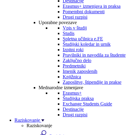
Destinacije
Erasmus+ izmenjava in praksa
Pomembni dokumenti
Drugi razpisi
Uporabne povezave
Vpis v študij
Studis
Spletna učilnica e.FE
Študijski koledar in urnik
Izpitni roki
Pravilniki in navodila za študente
Zaključno delo
Predmetniki
Imenik zaposlenih
Knjižnica
Zaposlitve, štipendije in prakse
Mednarodne izmenjave
Erasmus+
Študijska praksa
Exchange Students Guide
Destinacije
Drugi razpisi
Raziskovanje
Raziskovanje