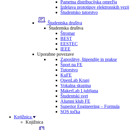
Pametna distribucijska omrežja
Izdelava prototipov elektronskih vezij
Študentsko tutorstvo
Študentska društva
Študentska društva
Štromar
BEST
EESTEC
IEEE
Uporabne povezave
Zaposlitve, štipendije in prakse
Šport na FE
Tutorstvo
KuFE
OpenLab Kranj
Vokalna skupina
MakerLab Ljubljana
Študentski svet
Alumni klub FE
Superior Engineering – Formula
SOS točka
Knjižnica
Knjižnica