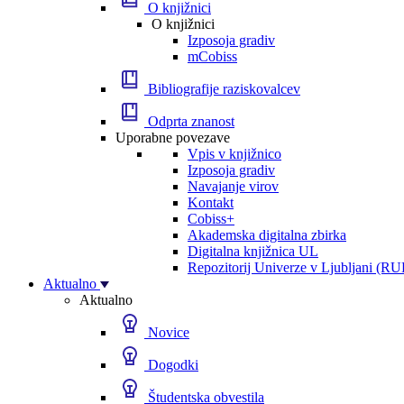
O knjižnici
O knjižnici
Izposoja gradiv
mCobiss
Bibliografije raziskovalcev
Odprta znanost
Uporabne povezave
Vpis v knjižnico
Izposoja gradiv
Navajanje virov
Kontakt
Cobiss+
Akademska digitalna zbirka
Digitalna knjižnica UL
Repozitorij Univerze v Ljubljani (RU
Aktualno
Aktualno
Novice
Dogodki
Študentska obvestila