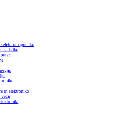
in elektromagnetiko
 statistiko
aprave
me
nergijo
ijo
ktroniko
e in elektroniko
 vezij
elektroniki
t