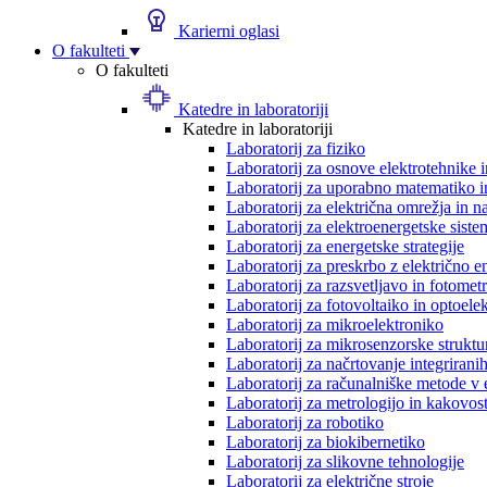
Karierni oglasi
O fakulteti
O fakulteti
Katedre in laboratoriji
Katedre in laboratoriji
Laboratorij za fiziko
Laboratorij za osnove elektrotehnike 
Laboratorij za uporabno matematiko in
Laboratorij za električna omrežja in n
Laboratorij za elektroenergetske siste
Laboratorij za energetske strategije
Laboratorij za preskrbo z električno e
Laboratorij za razsvetljavo in fotometr
Laboratorij za fotovoltaiko in optoele
Laboratorij za mikroelektroniko
Laboratorij za mikrosenzorske struktur
Laboratorij za načrtovanje integriranih
Laboratorij za računalniške metode v 
Laboratorij za metrologijo in kakovos
Laboratorij za robotiko
Laboratorij za biokibernetiko
Laboratorij za slikovne tehnologije
Laboratorij za električne stroje