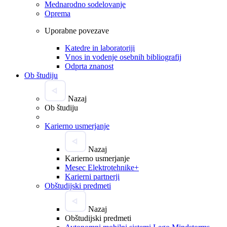
Mednarodno sodelovanje
Oprema
Uporabne povezave
Katedre in laboratoriji
Vnos in vodenje osebnih bibliografij
Odprta znanost
Ob študiju
Nazaj
Ob študiju
Karierno usmerjanje
Nazaj
Karierno usmerjanje
Mesec Elektrotehnike+
Karierni partnerji
Obštudijski predmeti
Nazaj
Obštudijski predmeti