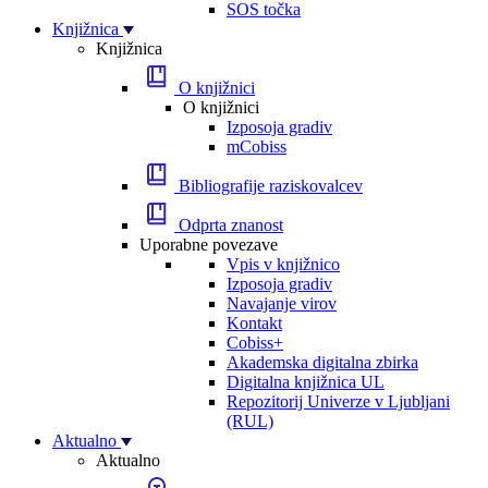
SOS točka
Knjižnica
Knjižnica
O knjižnici
O knjižnici
Izposoja gradiv
mCobiss
Bibliografije raziskovalcev
Odprta znanost
Uporabne povezave
Vpis v knjižnico
Izposoja gradiv
Navajanje virov
Kontakt
Cobiss+
Akademska digitalna zbirka
Digitalna knjižnica UL
Repozitorij Univerze v Ljubljani
(RUL)
Aktualno
Aktualno