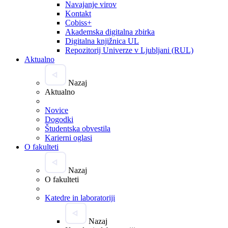
Navajanje virov
Kontakt
Cobiss+
Akademska digitalna zbirka
Digitalna knjižnica UL
Repozitorij Univerze v Ljubljani (RUL)
Aktualno
Nazaj
Aktualno
Novice
Dogodki
Študentska obvestila
Karierni oglasi
O fakulteti
Nazaj
O fakulteti
Katedre in laboratoriji
Nazaj