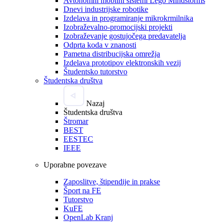
Avtonomni mobilni sistemi Lego Mindstorms
Dnevi industrijske robotike
Izdelava in programiranje mikrokrmilnika
Izobraževalno-promocijski projekti
Izobraževanje gostujočega predavatelja
Odprta koda v znanosti
Pametna distribucijska omrežja
Izdelava prototipov elektronskih vezij
Študentsko tutorstvo
Študentska društva
Nazaj
Študentska društva
Štromar
BEST
EESTEC
IEEE
Uporabne povezave
Zaposlitve, štipendije in prakse
Šport na FE
Tutorstvo
KuFE
OpenLab Kranj