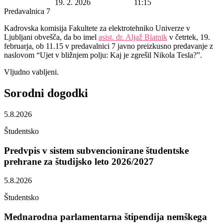
Datum začetka:
19. 2. 2026
Ura začetka:
11:15
Lokacija:
Predavalnica 7
Kadrovska komisija Fakultete za elektrotehniko Univerze v
Ljubljani obvešča, da bo imel
asist. dr. Aljaž Blatnik
v četrtek, 19.
februarja, ob 11.15 v predavalnici 7 javno preizkusno predavanje z
naslovom “Ujet v bližnjem polju: Kaj je zgrešil Nikola Tesla?”.
Vljudno vabljeni.
Sorodni
dogodki
5.8.2026
Študentsko
Predvpis v sistem subvencionirane študentske
prehrane za študijsko leto 2026/2027
5.8.2026
Študentsko
Mednarodna parlamentarna štipendija nemškega