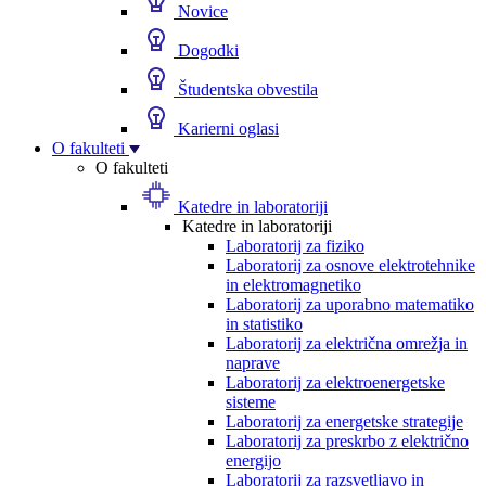
Novice
Dogodki
Študentska obvestila
Karierni oglasi
O fakulteti
O fakulteti
Katedre in laboratoriji
Katedre in laboratoriji
Laboratorij za fiziko
Laboratorij za osnove elektrotehnike
in elektromagnetiko
Laboratorij za uporabno matematiko
in statistiko
Laboratorij za električna omrežja in
naprave
Laboratorij za elektroenergetske
sisteme
Laboratorij za energetske strategije
Laboratorij za preskrbo z električno
energijo
Laboratorij za razsvetljavo in