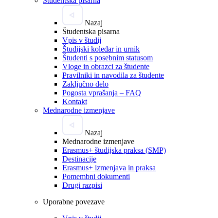
Študentska pisarna
Nazaj
Študentska pisarna
Vpis v študij
Študijski koledar in urnik
Študenti s posebnim statusom
Vloge in obrazci za študente
Pravilniki in navodila za študente
Zaključno delo
Pogosta vprašanja – FAQ
Kontakt
Mednarodne izmenjave
Nazaj
Mednarodne izmenjave
Erasmus+ študijska praksa (SMP)
Destinacije
Erasmus+ izmenjava in praksa
Pomembni dokumenti
Drugi razpisi
Uporabne povezave