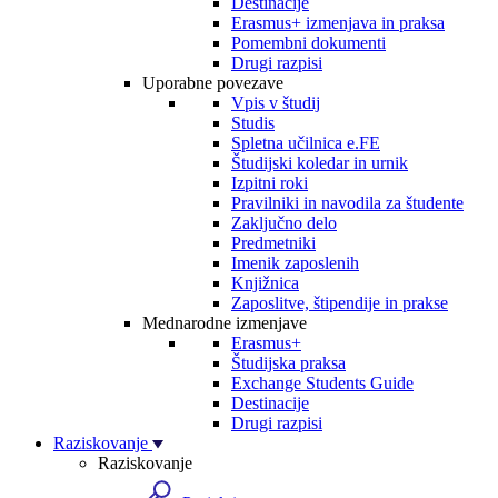
Destinacije
Erasmus+ izmenjava in praksa
Pomembni dokumenti
Drugi razpisi
Uporabne povezave
Vpis v študij
Studis
Spletna učilnica e.FE
Študijski koledar in urnik
Izpitni roki
Pravilniki in navodila za študente
Zaključno delo
Predmetniki
Imenik zaposlenih
Knjižnica
Zaposlitve, štipendije in prakse
Mednarodne izmenjave
Erasmus+
Študijska praksa
Exchange Students Guide
Destinacije
Drugi razpisi
Raziskovanje
Raziskovanje