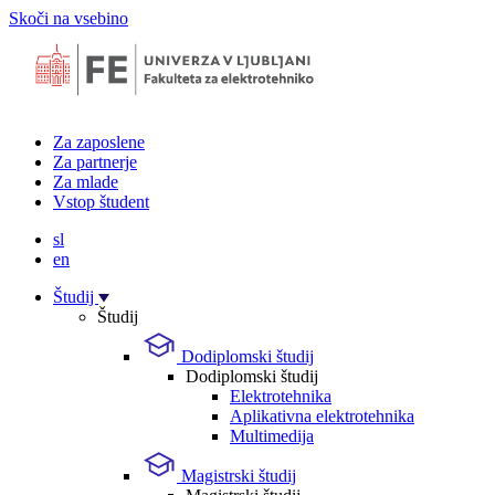
Skoči na vsebino
Za zaposlene
Za partnerje
Za mlade
Vstop študent
sl
en
Študij
Študij
Dodiplomski študij
Dodiplomski študij
Elektrotehnika
Aplikativna elektrotehnika
Multimedija
Magistrski študij