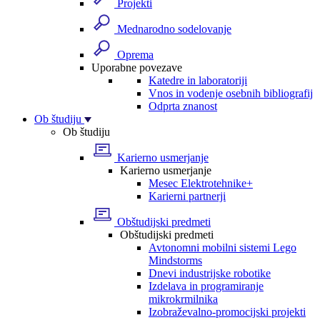
Projekti
Mednarodno sodelovanje
Oprema
Uporabne povezave
Katedre in laboratoriji
Vnos in vodenje osebnih bibliografij
Odprta znanost
Ob študiju
Ob študiju
Karierno usmerjanje
Karierno usmerjanje
Mesec Elektrotehnike+
Karierni partnerji
Obštudijski predmeti
Obštudijski predmeti
Avtonomni mobilni sistemi Lego
Mindstorms
Dnevi industrijske robotike
Izdelava in programiranje
mikrokrmilnika
Izobraževalno-promocijski projekti