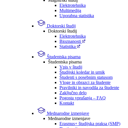
Magistrski študij
Elektrotehnika
Multimedija
Uporabna statistika
Doktorski študij
Doktorski študij
Elektrotehnika
Bioznanosti
Statistika
Študentska pisarna
Študentska pisarna
Vpis v študij
Študijski koledar in urnik
Študenti s posebnim statusom
Vloge in obrazci za študente
Pravilniki in navodila za študente
Zaključno delo
Pogosta vprašanja – FAQ
Kontakt
Mednarodne izmenjave
Mednarodne izmenjave
Erasmus+ študijska praksa (SMP)