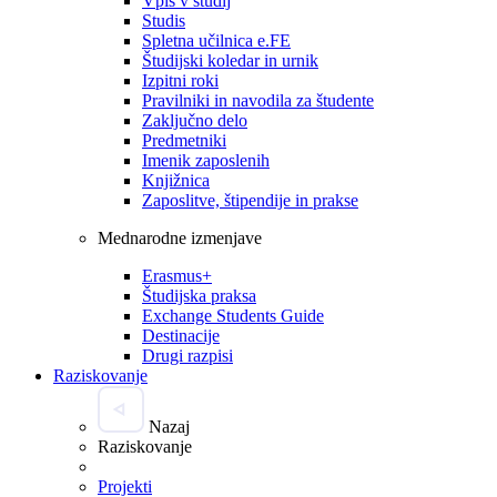
Vpis v študij
Studis
Spletna učilnica e.FE
Študijski koledar in urnik
Izpitni roki
Pravilniki in navodila za študente
Zaključno delo
Predmetniki
Imenik zaposlenih
Knjižnica
Zaposlitve, štipendije in prakse
Mednarodne izmenjave
Erasmus+
Študijska praksa
Exchange Students Guide
Destinacije
Drugi razpisi
Raziskovanje
Nazaj
Raziskovanje
Projekti