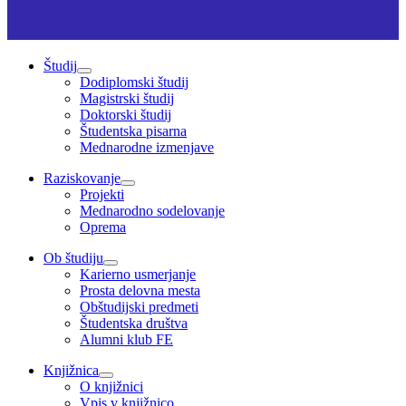
Študij
Dodiplomski študij
Magistrski študij
Doktorski študij
Študentska pisarna
Mednarodne izmenjave
Raziskovanje
Projekti
Mednarodno sodelovanje
Oprema
Ob študiju
Karierno usmerjanje
Prosta delovna mesta
Obštudijski predmeti
Študentska društva
Alumni klub FE
Knjižnica
O knjižnici
Vpis v knjižnico