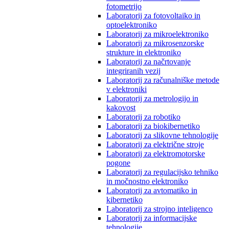
fotometrijo
Laboratorij za fotovoltaiko in
optoelektroniko
Laboratorij za mikroelektroniko
Laboratorij za mikrosenzorske
strukture in elektroniko
Laboratorij za načrtovanje
integriranih vezij
Laboratorij za računalniške metode
v elektroniki
Laboratorij za metrologijo in
kakovost
Laboratorij za robotiko
Laboratorij za biokibernetiko
Laboratorij za slikovne tehnologije
Laboratorij za električne stroje
Laboratorij za elektromotorske
pogone
Laboratorij za regulacijsko tehniko
in močnostno elektroniko
Laboratorij za avtomatiko in
kibernetiko
Laboratorij za strojno inteligenco
Laboratorij za informacijske
tehnologije