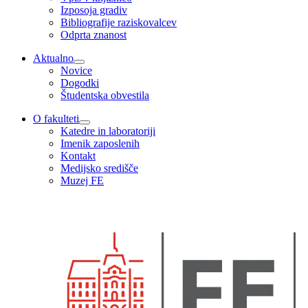
Izposoja gradiv
Bibliografije raziskovalcev
Odprta znanost
Aktualno
Novice
Dogodki
Študentska obvestila
O fakulteti
Katedre in laboratoriji
Imenik zaposlenih
Kontakt
Medijsko središče
Muzej FE