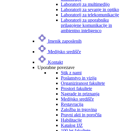
Laboratorij za multimedijo
Laboratorij za sevanje in optiko
Laboratorij za telekomunikacije
Laboratorij za uporabniku
prilagojene komunikacije in
ambientno inteligenco
Imenik zaposlenih
Medijsko središče
Kontakt
Uporabne povezave
Stik z nami
Poslanstvo in vizija
Organiziranost fakultete
Prostori fakultete
Nagrade in priznanja
Medijsko središče
Restavracija
Založba in trgovina
Pravni akti in poročila
Habilitacije
Katalog IJZ
100 let fakultete