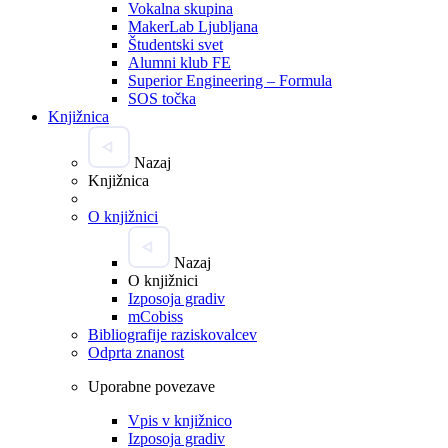
Vokalna skupina
MakerLab Ljubljana
Študentski svet
Alumni klub FE
Superior Engineering – Formula
SOS točka
Knjižnica
Nazaj
Knjižnica
O knjižnici
Nazaj
O knjižnici
Izposoja gradiv
mCobiss
Bibliografije raziskovalcev
Odprta znanost
Uporabne povezave
Vpis v knjižnico
Izposoja gradiv