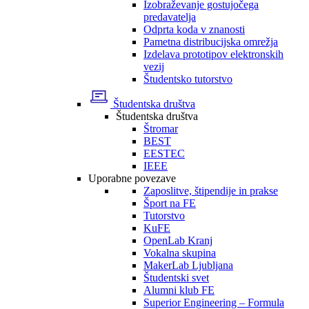
Izobraževanje gostujočega
predavatelja
Odprta koda v znanosti
Pametna distribucijska omrežja
Izdelava prototipov elektronskih
vezij
Študentsko tutorstvo
Študentska društva
Študentska društva
Štromar
BEST
EESTEC
IEEE
Uporabne povezave
Zaposlitve, štipendije in prakse
Šport na FE
Tutorstvo
KuFE
OpenLab Kranj
Vokalna skupina
MakerLab Ljubljana
Študentski svet
Alumni klub FE
Superior Engineering – Formula