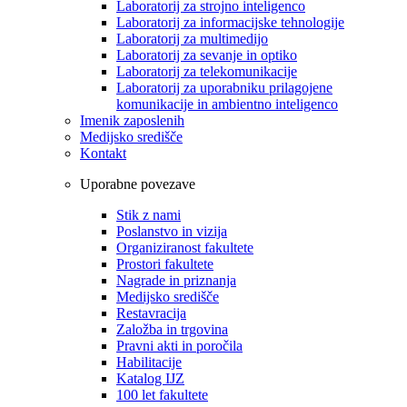
Laboratorij za strojno inteligenco
Laboratorij za informacijske tehnologije
Laboratorij za multimedijo
Laboratorij za sevanje in optiko
Laboratorij za telekomunikacije
Laboratorij za uporabniku prilagojene
komunikacije in ambientno inteligenco
Imenik zaposlenih
Medijsko središče
Kontakt
Uporabne povezave
Stik z nami
Poslanstvo in vizija
Organiziranost fakultete
Prostori fakultete
Nagrade in priznanja
Medijsko središče
Restavracija
Založba in trgovina
Pravni akti in poročila
Habilitacije
Katalog IJZ
100 let fakultete