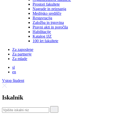
Prostori fakultete
Nagrade in priznanja
Medijsko središče
Restavracija
Založba in trgovina
Pravni akti in poročila
Habilitacije
Katalog IJZ
100 let fakultete
Za zaposlene
Za partnerje
Za mlade
sl
en
Vstop študent
Iskalnik