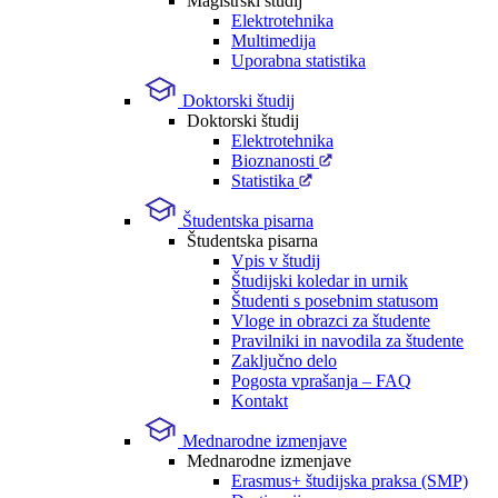
Magistrski študij
Elektrotehnika
Multimedija
Uporabna statistika
Doktorski študij
Doktorski študij
Elektrotehnika
Bioznanosti
Statistika
Študentska pisarna
Študentska pisarna
Vpis v študij
Študijski koledar in urnik
Študenti s posebnim statusom
Vloge in obrazci za študente
Pravilniki in navodila za študente
Zaključno delo
Pogosta vprašanja – FAQ
Kontakt
Mednarodne izmenjave
Mednarodne izmenjave
Erasmus+ študijska praksa (SMP)