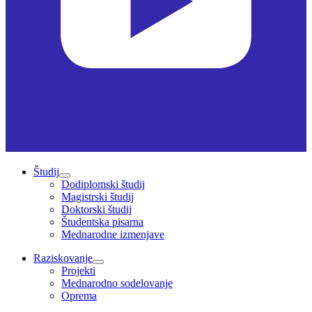
Študij
Dodiplomski študij
Magistrski študij
Doktorski študij
Študentska pisarna
Mednarodne izmenjave
Raziskovanje
Projekti
Mednarodno sodelovanje
Oprema