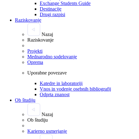
Exchange Students Guide
Destinacije
Drugi razpisi
Raziskovanje
Nazaj
Raziskovanje
Projekti
Mednarodno sodelovanje
Oprema
Uporabne povezave
Katedre in laboratoriji
Vnos in vodenje osebnih bibliografij
Odprta znanost
Ob študiju
Nazaj
Ob študiju
Karierno usmerjanje