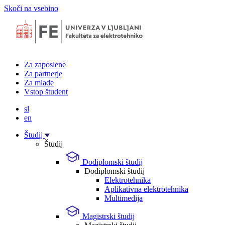
Skoči na vsebino
Za zaposlene
Za partnerje
Za mlade
Vstop študent
sl
en
Študij
Študij
Dodiplomski študij
Dodiplomski študij
Elektrotehnika
Aplikativna elektrotehnika
Multimedija
Magistrski študij