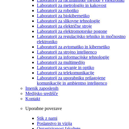
Laboratorij za računalniške metode v elektroniki
Laboratorij za metrologijo in kakovost
Laboratorij za robotiko
Laboratorij za biokibernetiko
Laboratorij za slikovne tehnologije
Laboratorij za električne stroje
Laboratorij za elektromotorske pogone
Laboratorij za regulacijsko tehniko in močnostno
elektroniko
Laboratorij za avtomatiko in kibernetiko
Laboratorij za strojno inteligenco
Laboratorij za informacijske tehnologije
Laboratorij za multimedijo
Laboratorij za sevanje in optiko
Laboratorij za telekomunikacije
Laboratorij za uporabniku prilagojene
komunikacije in ambientno inteligenco
Imenik zaposlenih
Medijsko središče
Kontakt
Uporabne povezave
Stik z nami
Poslanstvo in vizija
Organiziranost fakultete