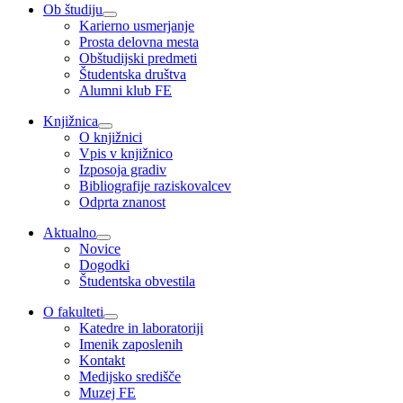
Ob študiju
Karierno usmerjanje
Prosta delovna mesta
Obštudijski predmeti
Študentska društva
Alumni klub FE
Knjižnica
O knjižnici
Vpis v knjižnico
Izposoja gradiv
Bibliografije raziskovalcev
Odprta znanost
Aktualno
Novice
Dogodki
Študentska obvestila
O fakulteti
Katedre in laboratoriji
Imenik zaposlenih
Kontakt
Medijsko središče
Muzej FE