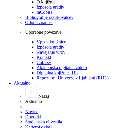
O knjižnici
Izposoja gradiv
mCobiss
Bibliografije raziskovalcev
Odprta znanost
Uporabne povezave
Vpis v knjižnico
Izposoja gradiv
Navajanje virov
Kontakt
Cobiss+
Akademska digitalna zbirka
Digitalna knjižnica UL
Repozitorij Univerze v Ljubljani (RUL)
Aktualno
Nazaj
Aktualno
Novice
Dogodki
Študentska obvestila
Karierni oglasi