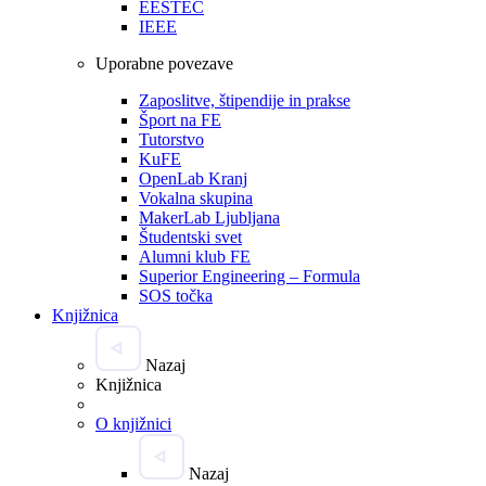
EESTEC
IEEE
Uporabne povezave
Zaposlitve, štipendije in prakse
Šport na FE
Tutorstvo
KuFE
OpenLab Kranj
Vokalna skupina
MakerLab Ljubljana
Študentski svet
Alumni klub FE
Superior Engineering – Formula
SOS točka
Knjižnica
Nazaj
Knjižnica
O knjižnici
Nazaj