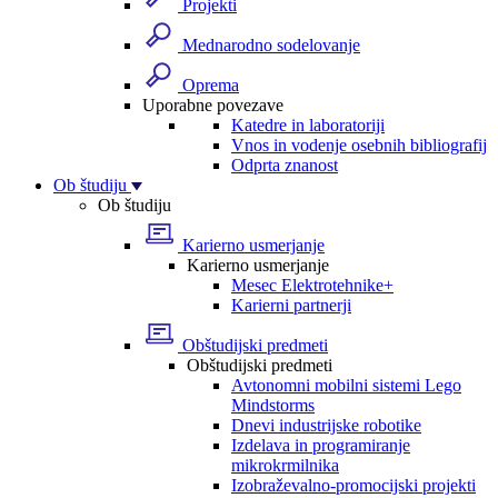
Projekti
Mednarodno sodelovanje
Oprema
Uporabne povezave
Katedre in laboratoriji
Vnos in vodenje osebnih bibliografij
Odprta znanost
Ob študiju
Ob študiju
Karierno usmerjanje
Karierno usmerjanje
Mesec Elektrotehnike+
Karierni partnerji
Obštudijski predmeti
Obštudijski predmeti
Avtonomni mobilni sistemi Lego
Mindstorms
Dnevi industrijske robotike
Izdelava in programiranje
mikrokrmilnika
Izobraževalno-promocijski projekti