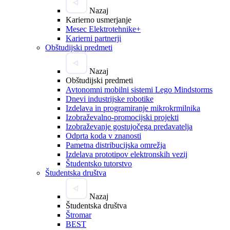
Nazaj
Karierno usmerjanje
Mesec Elektrotehnike+
Karierni partnerji
Obštudijski predmeti
Nazaj
Obštudijski predmeti
Avtonomni mobilni sistemi Lego Mindstorms
Dnevi industrijske robotike
Izdelava in programiranje mikrokrmilnika
Izobraževalno-promocijski projekti
Izobraževanje gostujočega predavatelja
Odprta koda v znanosti
Pametna distribucijska omrežja
Izdelava prototipov elektronskih vezij
Študentsko tutorstvo
Študentska društva
Nazaj
Študentska društva
Štromar
BEST