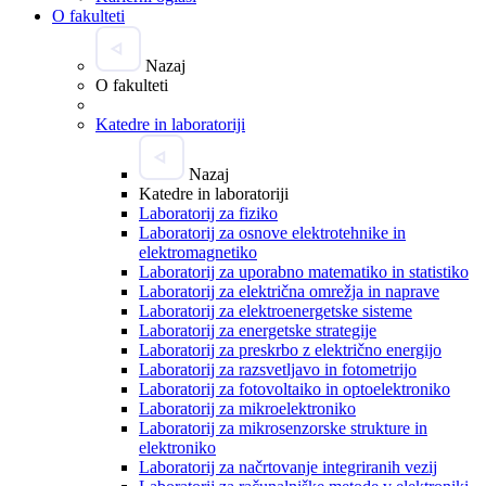
O fakulteti
Nazaj
O fakulteti
Katedre in laboratoriji
Nazaj
Katedre in laboratoriji
Laboratorij za fiziko
Laboratorij za osnove elektrotehnike in
elektromagnetiko
Laboratorij za uporabno matematiko in statistiko
Laboratorij za električna omrežja in naprave
Laboratorij za elektroenergetske sisteme
Laboratorij za energetske strategije
Laboratorij za preskrbo z električno energijo
Laboratorij za razsvetljavo in fotometrijo
Laboratorij za fotovoltaiko in optoelektroniko
Laboratorij za mikroelektroniko
Laboratorij za mikrosenzorske strukture in
elektroniko
Laboratorij za načrtovanje integriranih vezij