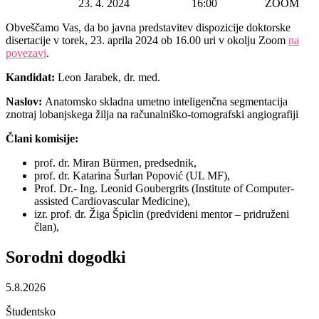
Datum začetka:
23. 4. 2024
Ura začetka:
16:00
Lokacija:
ZOOM
Obveščamo Vas, da bo javna predstavitev dispozicije doktorske
disertacije v torek, 23. aprila 2024 ob 16.00 uri v okolju Zoom
na
povezavi
.
Kandidat:
Leon Jarabek, dr. med.
Naslov:
Anatomsko skladna umetno inteligenčna segmentacija
znotraj lobanjskega žilja na računalniško-tomografski angiografiji
Člani komisije:
prof. dr. Miran Bürmen, predsednik,
prof. dr. Katarina Šurlan Popović (UL MF),
Prof. Dr.- Ing. Leonid Goubergrits (Institute of Computer-
assisted Cardiovascular Medicine),
izr. prof. dr. Žiga Špiclin (predvideni mentor – pridruženi
član),
Sorodni
dogodki
5.8.2026
Študentsko