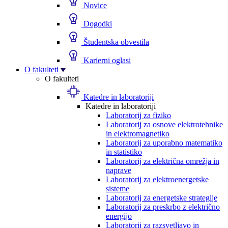
Novice
Dogodki
Študentska obvestila
Karierni oglasi
O fakulteti
O fakulteti
Katedre in laboratoriji
Katedre in laboratoriji
Laboratorij za fiziko
Laboratorij za osnove elektrotehnike
in elektromagnetiko
Laboratorij za uporabno matematiko
in statistiko
Laboratorij za električna omrežja in
naprave
Laboratorij za elektroenergetske
sisteme
Laboratorij za energetske strategije
Laboratorij za preskrbo z električno
energijo
Laboratorij za razsvetljavo in