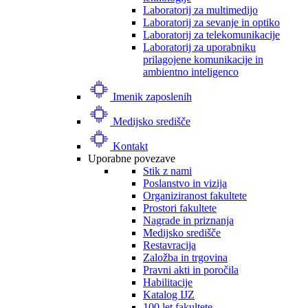
Laboratorij za multimedijo
Laboratorij za sevanje in optiko
Laboratorij za telekomunikacije
Laboratorij za uporabniku
prilagojene komunikacije in
ambientno inteligenco
Imenik zaposlenih
Medijsko središče
Kontakt
Uporabne povezave
Stik z nami
Poslanstvo in vizija
Organiziranost fakultete
Prostori fakultete
Nagrade in priznanja
Medijsko središče
Restavracija
Založba in trgovina
Pravni akti in poročila
Habilitacije
Katalog IJZ
100 let fakultete