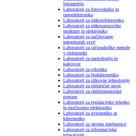
fotometrijo
Laboratorij za fotovoltaiko in
optoelektroniko
Laboratorij za mikroelektroniko
Laboratorij za mikrosenzorske
strukture in elektroniko
Laboratorij za načrtovanje
integriranih vezij
Laboratorij za računalniške metode
v elektroniki
Laboratorij za metrologijo in
kakovost
Laboratorij za robotiko
Laboratorij za biokibernetiko
Laboratorij za slikovne tehnologije
Laboratorij za električne stroje
Laboratorij za elektromotorske
pogone
Laboratorij za regulacijsko tehniko
in močnostno elektroniko
Laboratorij za avtomatiko in
kibernetiko
Laboratorij za strojno inteligenco
Laboratorij za informacijske
tehnologije