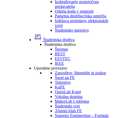
Izobraževanje gostujočega
predavatelja
Odprta koda v znanosti
Pametna distribucijska omrežja
Izdelava prototipov elektronskih
vezij
Študentsko tutorstvo
Študentska društva
Študentska društva
Štromar
BEST
EESTEC
IEEE
Uporabne povezave
Zaposlitve, štipendije in prakse
Šport na FE
Tutorstvo
KuFE
OpenLab Kranj
Vokalna skupina
MakerLab Ljubljana
Študentski svet
Alumni klub FE
Superior Engineering – Formula