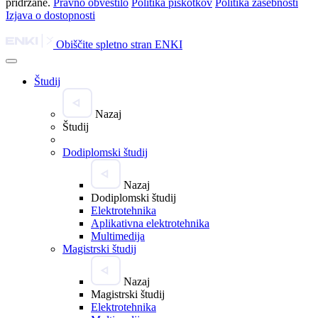
pridržane.
Pravno obvestilo
Politika piškotkov
Politika zasebnosti
Izjava o dostopnosti
Obiščite spletno stran ENKI
Študij
Nazaj
Študij
Dodiplomski študij
Nazaj
Dodiplomski študij
Elektrotehnika
Aplikativna elektrotehnika
Multimedija
Magistrski študij
Nazaj
Magistrski študij
Elektrotehnika