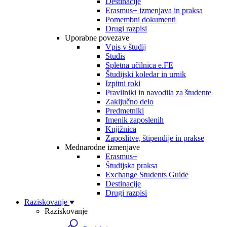
Destinacije
Erasmus+ izmenjava in praksa
Pomembni dokumenti
Drugi razpisi
Uporabne povezave
Vpis v študij
Studis
Spletna učilnica e.FE
Študijski koledar in urnik
Izpitni roki
Pravilniki in navodila za študente
Zaključno delo
Predmetniki
Imenik zaposlenih
Knjižnica
Zaposlitve, štipendije in prakse
Mednarodne izmenjave
Erasmus+
Študijska praksa
Exchange Students Guide
Destinacije
Drugi razpisi
Raziskovanje
Raziskovanje