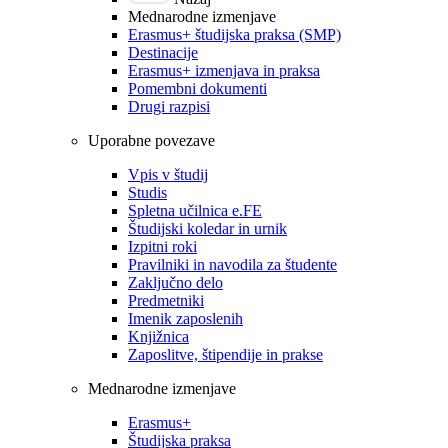
Mednarodne izmenjave
Erasmus+ študijska praksa (SMP)
Destinacije
Erasmus+ izmenjava in praksa
Pomembni dokumenti
Drugi razpisi
Uporabne povezave
Vpis v študij
Studis
Spletna učilnica e.FE
Študijski koledar in urnik
Izpitni roki
Pravilniki in navodila za študente
Zaključno delo
Predmetniki
Imenik zaposlenih
Knjižnica
Zaposlitve, štipendije in prakse
Mednarodne izmenjave
Erasmus+
Študijska praksa