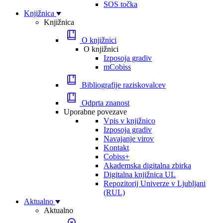
SOS točka
Knjižnica
Knjižnica
O knjižnici
O knjižnici
Izposoja gradiv
mCobiss
Bibliografije raziskovalcev
Odprta znanost
Uporabne povezave
Vpis v knjižnico
Izposoja gradiv
Navajanje virov
Kontakt
Cobiss+
Akademska digitalna zbirka
Digitalna knjižnica UL
Repozitorij Univerze v Ljubljani
(RUL)
Aktualno
Aktualno