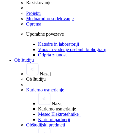
Raziskovanje
Projekti
Mednarodno sodelovanje
Oprema
Uporabne povezave
Katedre in laboratoriji
Vnos in vodenje osebnih bibliografij
Odprta znanost
Ob študiju
Nazaj
Ob študiju
Karierno usmerjanje
Nazaj
Karierno usmerjanje
Mesec Elektrotehnike+
Karierni partnerji
Obštudijski predmeti