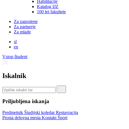
Habilitacije
Katalog IJZ
100 let fakultete
Za zaposlene
Za partnerje
Za mlade
sl
en
Vstop študent
Iskalnik
Priljubljena iskanja
Predmetnik
Študijski koledar
Restavracija
Prosta delovna mesta
Kontakt
Šport