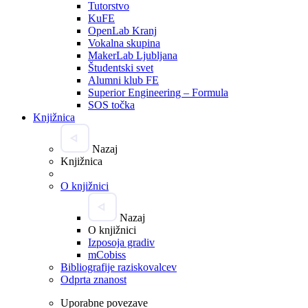
Tutorstvo
KuFE
OpenLab Kranj
Vokalna skupina
MakerLab Ljubljana
Študentski svet
Alumni klub FE
Superior Engineering – Formula
SOS točka
Knjižnica
Nazaj
Knjižnica
O knjižnici
Nazaj
O knjižnici
Izposoja gradiv
mCobiss
Bibliografije raziskovalcev
Odprta znanost
Uporabne povezave