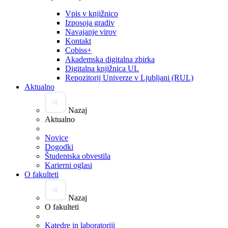
Vpis v knjižnico
Izposoja gradiv
Navajanje virov
Kontakt
Cobiss+
Akademska digitalna zbirka
Digitalna knjižnica UL
Repozitorij Univerze v Ljubljani (RUL)
Aktualno
Nazaj
Aktualno
Novice
Dogodki
Študentska obvestila
Karierni oglasi
O fakulteti
Nazaj
O fakulteti
Katedre in laboratoriji