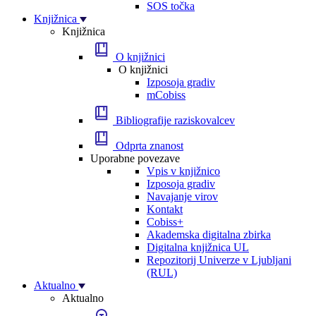
SOS točka
Knjižnica
Knjižnica
O knjižnici
O knjižnici
Izposoja gradiv
mCobiss
Bibliografije raziskovalcev
Odprta znanost
Uporabne povezave
Vpis v knjižnico
Izposoja gradiv
Navajanje virov
Kontakt
Cobiss+
Akademska digitalna zbirka
Digitalna knjižnica UL
Repozitorij Univerze v Ljubljani
(RUL)
Aktualno
Aktualno