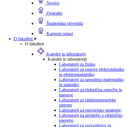
Novice
Dogodki
Študentska obvestila
Karierni oglasi
O fakulteti
O fakulteti
Katedre in laboratoriji
Katedre in laboratoriji
Laboratorij za fiziko
Laboratorij za osnove elektrotehnike
in elektromagnetiko
Laboratorij za uporabno matematiko
in statistiko
Laboratorij za električna omrežja in
naprave
Laboratorij za elektroenergetske
sisteme
Laboratorij za energetske strategije
Laboratorij za preskrbo z električno
energijo
Laboratorij za razsvetljavo in