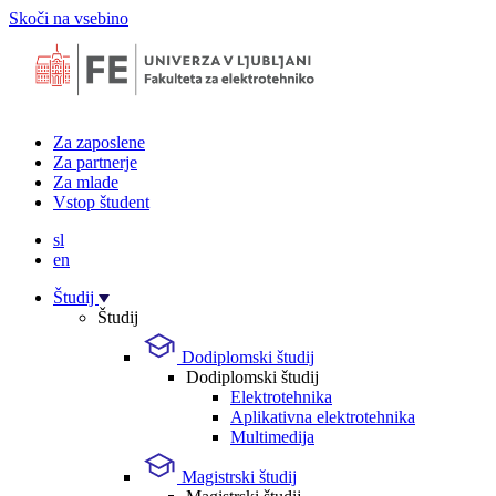
Skoči na vsebino
Za zaposlene
Za partnerje
Za mlade
Vstop študent
sl
en
Študij
Študij
Dodiplomski študij
Dodiplomski študij
Elektrotehnika
Aplikativna elektrotehnika
Multimedija
Magistrski študij