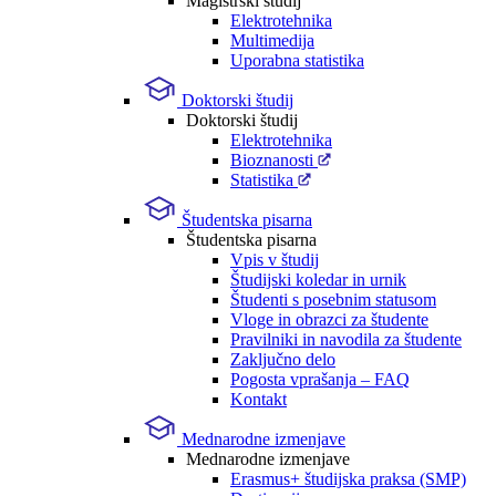
Magistrski študij
Elektrotehnika
Multimedija
Uporabna statistika
Doktorski študij
Doktorski študij
Elektrotehnika
Bioznanosti
Statistika
Študentska pisarna
Študentska pisarna
Vpis v študij
Študijski koledar in urnik
Študenti s posebnim statusom
Vloge in obrazci za študente
Pravilniki in navodila za študente
Zaključno delo
Pogosta vprašanja – FAQ
Kontakt
Mednarodne izmenjave
Mednarodne izmenjave
Erasmus+ študijska praksa (SMP)