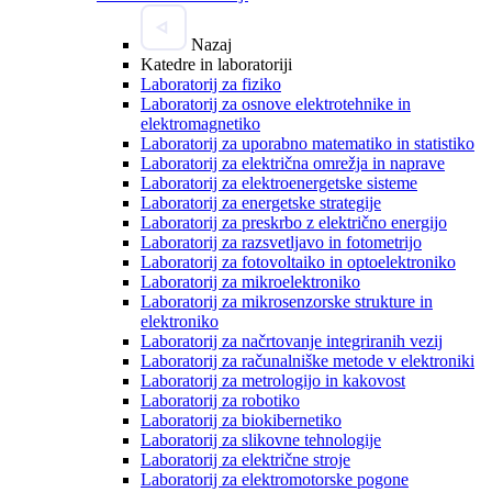
Nazaj
Katedre in laboratoriji
Laboratorij za fiziko
Laboratorij za osnove elektrotehnike in
elektromagnetiko
Laboratorij za uporabno matematiko in statistiko
Laboratorij za električna omrežja in naprave
Laboratorij za elektroenergetske sisteme
Laboratorij za energetske strategije
Laboratorij za preskrbo z električno energijo
Laboratorij za razsvetljavo in fotometrijo
Laboratorij za fotovoltaiko in optoelektroniko
Laboratorij za mikroelektroniko
Laboratorij za mikrosenzorske strukture in
elektroniko
Laboratorij za načrtovanje integriranih vezij
Laboratorij za računalniške metode v elektroniki
Laboratorij za metrologijo in kakovost
Laboratorij za robotiko
Laboratorij za biokibernetiko
Laboratorij za slikovne tehnologije
Laboratorij za električne stroje
Laboratorij za elektromotorske pogone