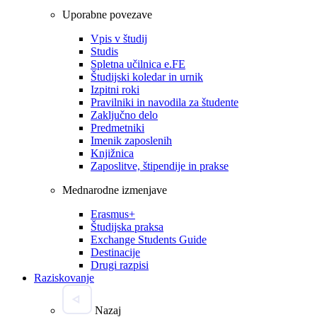
Uporabne povezave
Vpis v študij
Studis
Spletna učilnica e.FE
Študijski koledar in urnik
Izpitni roki
Pravilniki in navodila za študente
Zaključno delo
Predmetniki
Imenik zaposlenih
Knjižnica
Zaposlitve, štipendije in prakse
Mednarodne izmenjave
Erasmus+
Študijska praksa
Exchange Students Guide
Destinacije
Drugi razpisi
Raziskovanje
Nazaj