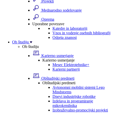
Projekti
Mednarodno sodelovanje
Oprema
Uporabne povezave
Katedre in laboratoriji
Vnos in vodenje osebnih bibliografij
Odprta znanost
Ob študiju
Ob študiju
Karierno usmerjanje
Karierno usmerjanje
Mesec Elektrotehnike+
Karierni partnerji
Obštudijski predmeti
Obštudijski predmeti
Avtonomni mobilni sistemi Lego
Mindstorms
Dnevi industrijske robotike
Izdelava in programiranje
mikrokrmilnika
Izobraževalno-promocijski projekti