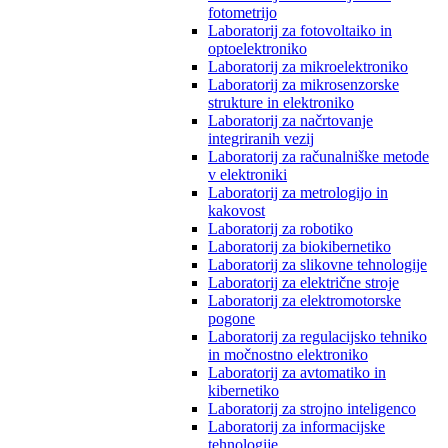
fotometrijo
Laboratorij za fotovoltaiko in
optoelektroniko
Laboratorij za mikroelektroniko
Laboratorij za mikrosenzorske
strukture in elektroniko
Laboratorij za načrtovanje
integriranih vezij
Laboratorij za računalniške metode
v elektroniki
Laboratorij za metrologijo in
kakovost
Laboratorij za robotiko
Laboratorij za biokibernetiko
Laboratorij za slikovne tehnologije
Laboratorij za električne stroje
Laboratorij za elektromotorske
pogone
Laboratorij za regulacijsko tehniko
in močnostno elektroniko
Laboratorij za avtomatiko in
kibernetiko
Laboratorij za strojno inteligenco
Laboratorij za informacijske
tehnologije