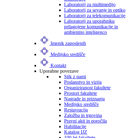
Laboratorij za multimedijo
Laboratorij za sevanje in optiko
Laboratorij za telekomunikacije
Laboratorij za uporabniku
prilagojene komunikacije in
ambientno inteligenco
Imenik zaposlenih
Medijsko središče
Kontakt
Uporabne povezave
Stik z nami
Poslanstvo in vizija
Organiziranost fakultete
Prostori fakultete
Nagrade in priznanja
Medijsko središče
Restavracija
Založba in trgovina
Pravni akti in poročila
Habilitacije
Katalog IJZ
100 let fakultete