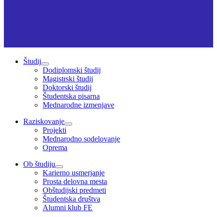
Študij
Dodiplomski študij
Magistrski študij
Doktorski študij
Študentska pisarna
Mednarodne izmenjave
Raziskovanje
Projekti
Mednarodno sodelovanje
Oprema
Ob študiju
Karierno usmerjanje
Prosta delovna mesta
Obštudijski predmeti
Študentska društva
Alumni klub FE