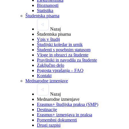
Elektrotehnika
Bioznanosti
Statistika
Študentska pisarna
Nazaj
Študentska pisarna
Vpis v študij
Študijski koledar in urnik
Študenti s posebnim statusom
Vloge in obrazci za študente
Pravilniki in navodila za študente
Zaključno delo
Pogosta vprašanja – FAQ
Kontakt
Mednarodne izmenjave
Nazaj
Mednarodne izmenjave
Erasmus+ študijska praksa (SMP)
Destinacije
Erasmus+ izmenjava in praksa
Pomembni dokumenti
Drugi razpisi