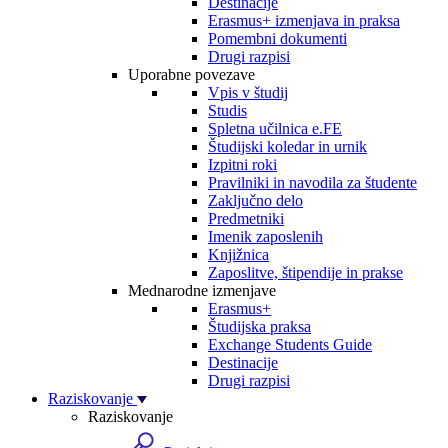
Destinacije
Erasmus+ izmenjava in praksa
Pomembni dokumenti
Drugi razpisi
Uporabne povezave
Vpis v študij
Studis
Spletna učilnica e.FE
Študijski koledar in urnik
Izpitni roki
Pravilniki in navodila za študente
Zaključno delo
Predmetniki
Imenik zaposlenih
Knjižnica
Zaposlitve, štipendije in prakse
Mednarodne izmenjave
Erasmus+
Študijska praksa
Exchange Students Guide
Destinacije
Drugi razpisi
Raziskovanje
Raziskovanje