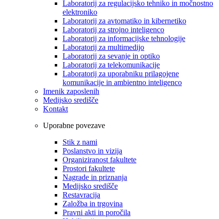
Laboratorij za regulacijsko tehniko in močnostno
elektroniko
Laboratorij za avtomatiko in kibernetiko
Laboratorij za strojno inteligenco
Laboratorij za informacijske tehnologije
Laboratorij za multimedijo
Laboratorij za sevanje in optiko
Laboratorij za telekomunikacije
Laboratorij za uporabniku prilagojene
komunikacije in ambientno inteligenco
Imenik zaposlenih
Medijsko središče
Kontakt
Uporabne povezave
Stik z nami
Poslanstvo in vizija
Organiziranost fakultete
Prostori fakultete
Nagrade in priznanja
Medijsko središče
Restavracija
Založba in trgovina
Pravni akti in poročila