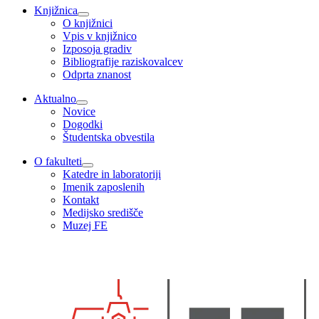
Knjižnica
O knjižnici
Vpis v knjižnico
Izposoja gradiv
Bibliografije raziskovalcev
Odprta znanost
Aktualno
Novice
Dogodki
Študentska obvestila
O fakulteti
Katedre in laboratoriji
Imenik zaposlenih
Kontakt
Medijsko središče
Muzej FE