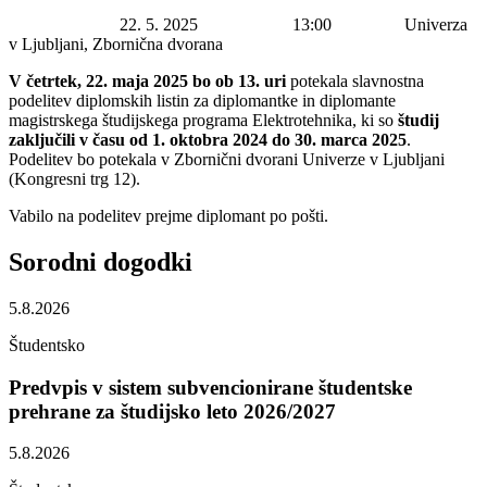
Datum začetka:
22. 5. 2025
Ura začetka:
13:00
Lokacija:
Univerza
v Ljubljani, Zbornična dvorana
V četrtek, 22. maja 2025
bo
ob 13. uri
potekala slavnostna
podelitev diplomskih listin za diplomantke in diplomante
magistrskega študijskega programa Elektrotehnika, ki so
študij
zaključili v času od 1. oktobra 2024 do 30. marca 2025
.
Podelitev bo potekala v Zbornični dvorani Univerze v Ljubljani
(Kongresni trg 12).
Vabilo na podelitev prejme diplomant po pošti.
Sorodni
dogodki
5.8.2026
Študentsko
Predvpis v sistem subvencionirane študentske
prehrane za študijsko leto 2026/2027
5.8.2026