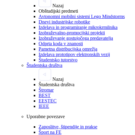
Nazaj
Obštudijski predmeti
Avtonomni mobilni sistemi Lego Mindstorms
Dnevi industrijske robotike
Izdelava in programiranje mikrokrmilnika
Izobraževalno-promocijski projekti
Izobraževanje gostujočega predavatelja
Odprta koda v znanosti
Pametna distribucijska omrežja
Izdelava prototipov elektronskih vezij
Študentsko tutorstvo
Študentska društva
Nazaj
Študentska društva
Štromar
BEST
EESTEC
IEEE
Uporabne povezave
Zaposlitve, štipendije in prakse
Šport na FE