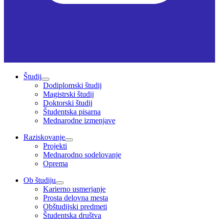
Študij
Dodiplomski študij
Magistrski študij
Doktorski študij
Študentska pisarna
Mednarodne izmenjave
Raziskovanje
Projekti
Mednarodno sodelovanje
Oprema
Ob študiju
Karierno usmerjanje
Prosta delovna mesta
Obštudijski predmeti
Študentska društva