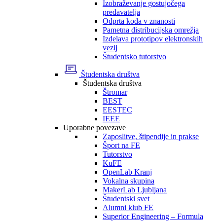
Izobraževanje gostujočega
predavatelja
Odprta koda v znanosti
Pametna distribucijska omrežja
Izdelava prototipov elektronskih
vezij
Študentsko tutorstvo
Študentska društva
Študentska društva
Štromar
BEST
EESTEC
IEEE
Uporabne povezave
Zaposlitve, štipendije in prakse
Šport na FE
Tutorstvo
KuFE
OpenLab Kranj
Vokalna skupina
MakerLab Ljubljana
Študentski svet
Alumni klub FE
Superior Engineering – Formula