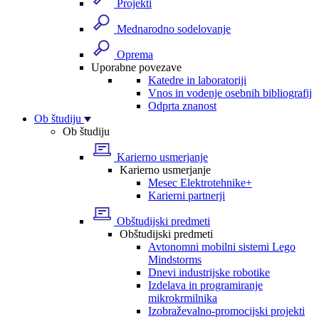
Projekti
Mednarodno sodelovanje
Oprema
Uporabne povezave
Katedre in laboratoriji
Vnos in vodenje osebnih bibliografij
Odprta znanost
Ob študiju
Ob študiju
Karierno usmerjanje
Karierno usmerjanje
Mesec Elektrotehnike+
Karierni partnerji
Obštudijski predmeti
Obštudijski predmeti
Avtonomni mobilni sistemi Lego
Mindstorms
Dnevi industrijske robotike
Izdelava in programiranje
mikrokrmilnika
Izobraževalno-promocijski projekti