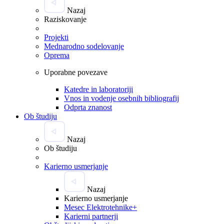
Nazaj
Raziskovanje
Projekti
Mednarodno sodelovanje
Oprema
Uporabne povezave
Katedre in laboratoriji
Vnos in vodenje osebnih bibliografij
Odprta znanost
Ob študiju
Nazaj
Ob študiju
Karierno usmerjanje
Nazaj
Karierno usmerjanje
Mesec Elektrotehnike+
Karierni partnerji