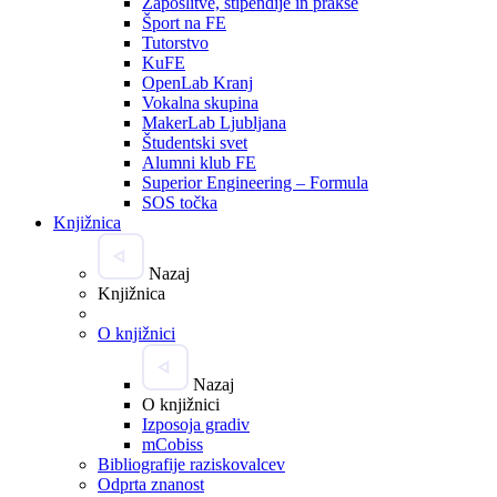
Zaposlitve, štipendije in prakse
Šport na FE
Tutorstvo
KuFE
OpenLab Kranj
Vokalna skupina
MakerLab Ljubljana
Študentski svet
Alumni klub FE
Superior Engineering – Formula
SOS točka
Knjižnica
Nazaj
Knjižnica
O knjižnici
Nazaj
O knjižnici
Izposoja gradiv
mCobiss
Bibliografije raziskovalcev
Odprta znanost