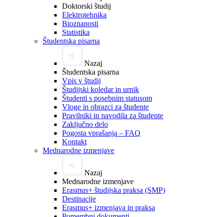
Doktorski študij
Elektrotehnika
Bioznanosti
Statistika
Študentska pisarna
Nazaj
Študentska pisarna
Vpis v študij
Študijski koledar in urnik
Študenti s posebnim statusom
Vloge in obrazci za študente
Pravilniki in navodila za študente
Zaključno delo
Pogosta vprašanja – FAQ
Kontakt
Mednarodne izmenjave
Nazaj
Mednarodne izmenjave
Erasmus+ študijska praksa (SMP)
Destinacije
Erasmus+ izmenjava in praksa
Pomembni dokumenti