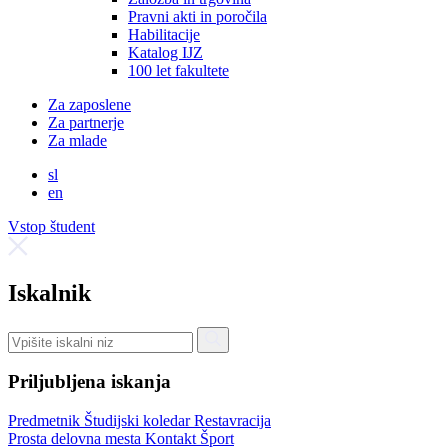
Pravni akti in poročila
Habilitacije
Katalog IJZ
100 let fakultete
Za zaposlene
Za partnerje
Za mlade
sl
en
Vstop študent
Iskalnik
Priljubljena iskanja
Predmetnik
Študijski koledar
Restavracija
Prosta delovna mesta
Kontakt
Šport