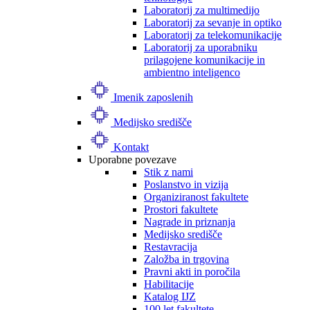
Laboratorij za multimedijo
Laboratorij za sevanje in optiko
Laboratorij za telekomunikacije
Laboratorij za uporabniku
prilagojene komunikacije in
ambientno inteligenco
Imenik zaposlenih
Medijsko središče
Kontakt
Uporabne povezave
Stik z nami
Poslanstvo in vizija
Organiziranost fakultete
Prostori fakultete
Nagrade in priznanja
Medijsko središče
Restavracija
Založba in trgovina
Pravni akti in poročila
Habilitacije
Katalog IJZ
100 let fakultete