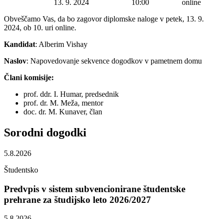
Datum začetka:
13. 9. 2024
Ura začetka:
10:00
Lokacija:
online
Obveščamo Vas, da bo zagovor diplomske naloge v petek, 13. 9.
2024, ob 10. uri online.
Kandidat
: Alberim Vishay
Naslov
: Napovedovanje sekvence dogodkov v pametnem domu
Člani komisije:
prof. ddr. I. Humar, predsednik
prof. dr. M. Meža, mentor
doc. dr. M. Kunaver, član
Sorodni
dogodki
5.8.2026
Študentsko
Predvpis v sistem subvencionirane študentske
prehrane za študijsko leto 2026/2027
5.8.2026