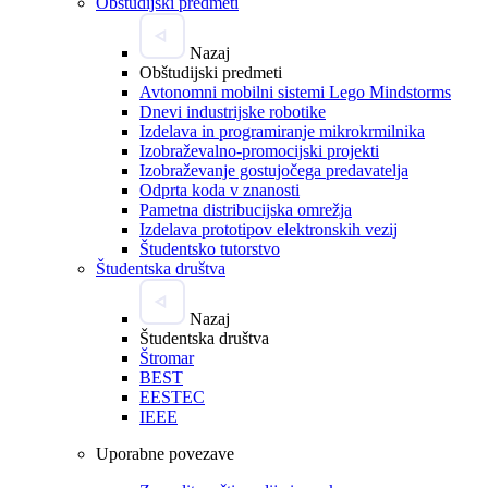
Obštudijski predmeti
Nazaj
Obštudijski predmeti
Avtonomni mobilni sistemi Lego Mindstorms
Dnevi industrijske robotike
Izdelava in programiranje mikrokrmilnika
Izobraževalno-promocijski projekti
Izobraževanje gostujočega predavatelja
Odprta koda v znanosti
Pametna distribucijska omrežja
Izdelava prototipov elektronskih vezij
Študentsko tutorstvo
Študentska društva
Nazaj
Študentska društva
Štromar
BEST
EESTEC
IEEE
Uporabne povezave