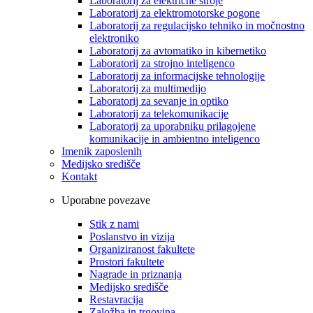
Laboratorij za električne stroje
Laboratorij za elektromotorske pogone
Laboratorij za regulacijsko tehniko in močnostno
elektroniko
Laboratorij za avtomatiko in kibernetiko
Laboratorij za strojno inteligenco
Laboratorij za informacijske tehnologije
Laboratorij za multimedijo
Laboratorij za sevanje in optiko
Laboratorij za telekomunikacije
Laboratorij za uporabniku prilagojene
komunikacije in ambientno inteligenco
Imenik zaposlenih
Medijsko središče
Kontakt
Uporabne povezave
Stik z nami
Poslanstvo in vizija
Organiziranost fakultete
Prostori fakultete
Nagrade in priznanja
Medijsko središče
Restavracija
Založba in trgovina