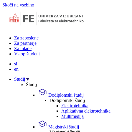
Skoči na vsebino
Za zaposlene
Za partnerje
Za mlade
Vstop študent
sl
en
Študij
Študij
Dodiplomski študij
Dodiplomski študij
Elektrotehnika
Aplikativna elektrotehnika
Multimedija
Magistrski študij