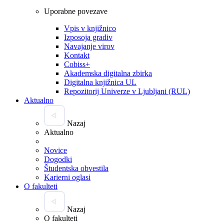
Uporabne povezave
Vpis v knjižnico
Izposoja gradiv
Navajanje virov
Kontakt
Cobiss+
Akademska digitalna zbirka
Digitalna knjižnica UL
Repozitorij Univerze v Ljubljani (RUL)
Aktualno
Nazaj
Aktualno
Novice
Dogodki
Študentska obvestila
Karierni oglasi
O fakulteti
Nazaj
O fakulteti