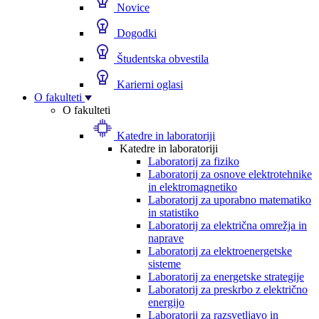
Novice
Dogodki
Študentska obvestila
Karierni oglasi
O fakulteti
O fakulteti
Katedre in laboratoriji
Katedre in laboratoriji
Laboratorij za fiziko
Laboratorij za osnove elektrotehnike
in elektromagnetiko
Laboratorij za uporabno matematiko
in statistiko
Laboratorij za električna omrežja in
naprave
Laboratorij za elektroenergetske
sisteme
Laboratorij za energetske strategije
Laboratorij za preskrbo z električno
energijo
Laboratorij za razsvetljavo in