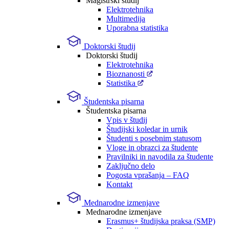
Magistrski študij
Elektrotehnika
Multimedija
Uporabna statistika
Doktorski študij
Doktorski študij
Elektrotehnika
Bioznanosti
Statistika
Študentska pisarna
Študentska pisarna
Vpis v študij
Študijski koledar in urnik
Študenti s posebnim statusom
Vloge in obrazci za študente
Pravilniki in navodila za študente
Zaključno delo
Pogosta vprašanja – FAQ
Kontakt
Mednarodne izmenjave
Mednarodne izmenjave
Erasmus+ študijska praksa (SMP)