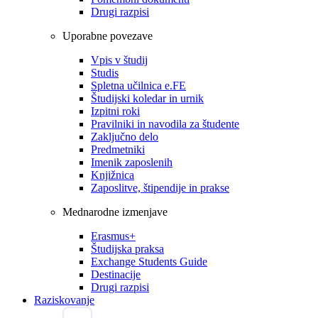
Drugi razpisi
Uporabne povezave
Vpis v študij
Studis
Spletna učilnica e.FE
Študijski koledar in urnik
Izpitni roki
Pravilniki in navodila za študente
Zaključno delo
Predmetniki
Imenik zaposlenih
Knjižnica
Zaposlitve, štipendije in prakse
Mednarodne izmenjave
Erasmus+
Študijska praksa
Exchange Students Guide
Destinacije
Drugi razpisi
Raziskovanje