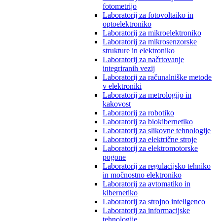
fotometrijo
Laboratorij za fotovoltaiko in
optoelektroniko
Laboratorij za mikroelektroniko
Laboratorij za mikrosenzorske
strukture in elektroniko
Laboratorij za načrtovanje
integriranih vezij
Laboratorij za računalniške metode
v elektroniki
Laboratorij za metrologijo in
kakovost
Laboratorij za robotiko
Laboratorij za biokibernetiko
Laboratorij za slikovne tehnologije
Laboratorij za električne stroje
Laboratorij za elektromotorske
pogone
Laboratorij za regulacijsko tehniko
in močnostno elektroniko
Laboratorij za avtomatiko in
kibernetiko
Laboratorij za strojno inteligenco
Laboratorij za informacijske
tehnologije