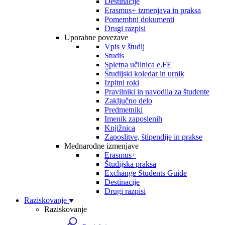
Destinacije
Erasmus+ izmenjava in praksa
Pomembni dokumenti
Drugi razpisi
Uporabne povezave
Vpis v študij
Studis
Spletna učilnica e.FE
Študijski koledar in urnik
Izpitni roki
Pravilniki in navodila za študente
Zaključno delo
Predmetniki
Imenik zaposlenih
Knjižnica
Zaposlitve, štipendije in prakse
Mednarodne izmenjave
Erasmus+
Študijska praksa
Exchange Students Guide
Destinacije
Drugi razpisi
Raziskovanje
Raziskovanje