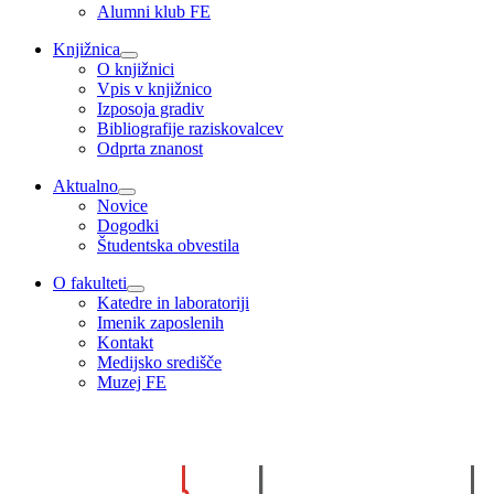
Alumni klub FE
Knjižnica
O knjižnici
Vpis v knjižnico
Izposoja gradiv
Bibliografije raziskovalcev
Odprta znanost
Aktualno
Novice
Dogodki
Študentska obvestila
O fakulteti
Katedre in laboratoriji
Imenik zaposlenih
Kontakt
Medijsko središče
Muzej FE