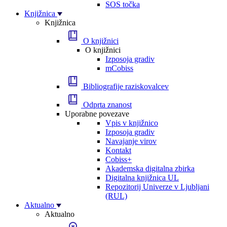
SOS točka
Knjižnica
Knjižnica
O knjižnici
O knjižnici
Izposoja gradiv
mCobiss
Bibliografije raziskovalcev
Odprta znanost
Uporabne povezave
Vpis v knjižnico
Izposoja gradiv
Navajanje virov
Kontakt
Cobiss+
Akademska digitalna zbirka
Digitalna knjižnica UL
Repozitorij Univerze v Ljubljani
(RUL)
Aktualno
Aktualno