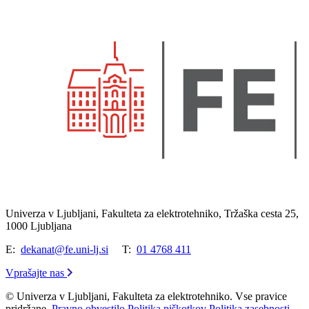
Univerza v Ljubljani, Fakulteta za elektrotehniko, Tržaška cesta 25,
1000 Ljubljana
E:
dekanat@fe.uni-lj.si
T:
01 4768 411
Vprašajte nas
© Univerza v Ljubljani, Fakulteta za elektrotehniko. Vse pravice
pridržane.
Pravno obvestilo
Politika piškotkov
Politika zasebnosti