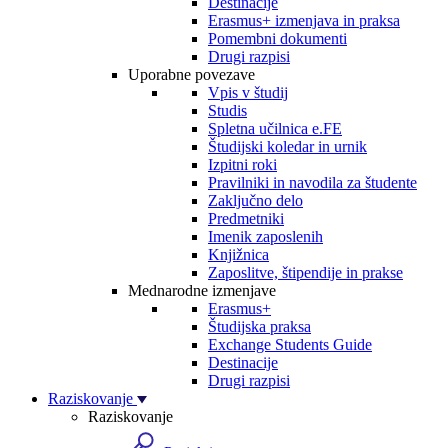
Destinacije
Erasmus+ izmenjava in praksa
Pomembni dokumenti
Drugi razpisi
Uporabne povezave
Vpis v študij
Studis
Spletna učilnica e.FE
Študijski koledar in urnik
Izpitni roki
Pravilniki in navodila za študente
Zaključno delo
Predmetniki
Imenik zaposlenih
Knjižnica
Zaposlitve, štipendije in prakse
Mednarodne izmenjave
Erasmus+
Študijska praksa
Exchange Students Guide
Destinacije
Drugi razpisi
Raziskovanje
Raziskovanje