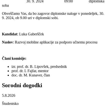
Datum začetka:
30. 9. 2024
Ura začetka:
09:00
Lokacija:
diplomska
soba
Obveščamo Vas, da bo zagovor diplomske naloge v ponedeljek, 30.
9. 2024, ob 9.00 uri v diplomski sobi.
Kandidat
: Luka Gaberšček
Naslov
: Razvoj mobilne aplikacije za podporo učnemu procesu
Člani komisije:
izr. prof. dr. B. Lipovšek, predsednik
prof. dr. I. Fajfar, mentor
doc. dr. M. Kunaver, član
Sorodni
dogodki
5.8.2026
Študentsko