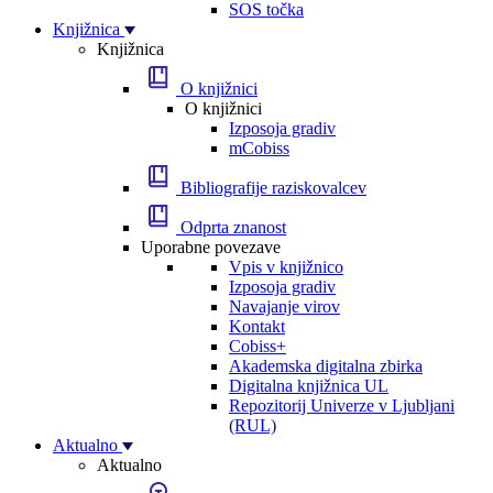
SOS točka
Knjižnica
Knjižnica
O knjižnici
O knjižnici
Izposoja gradiv
mCobiss
Bibliografije raziskovalcev
Odprta znanost
Uporabne povezave
Vpis v knjižnico
Izposoja gradiv
Navajanje virov
Kontakt
Cobiss+
Akademska digitalna zbirka
Digitalna knjižnica UL
Repozitorij Univerze v Ljubljani
(RUL)
Aktualno
Aktualno