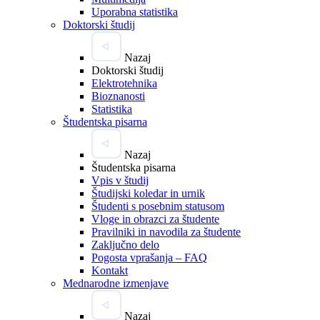
Uporabna statistika
Doktorski študij
Nazaj
Doktorski študij
Elektrotehnika
Bioznanosti
Statistika
Študentska pisarna
Nazaj
Študentska pisarna
Vpis v študij
Študijski koledar in urnik
Študenti s posebnim statusom
Vloge in obrazci za študente
Pravilniki in navodila za študente
Zaključno delo
Pogosta vprašanja – FAQ
Kontakt
Mednarodne izmenjave
Nazaj