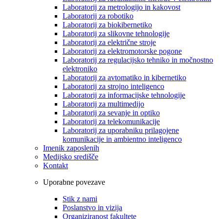
Laboratorij za metrologijo in kakovost
Laboratorij za robotiko
Laboratorij za biokibernetiko
Laboratorij za slikovne tehnologije
Laboratorij za električne stroje
Laboratorij za elektromotorske pogone
Laboratorij za regulacijsko tehniko in močnostno
elektroniko
Laboratorij za avtomatiko in kibernetiko
Laboratorij za strojno inteligenco
Laboratorij za informacijske tehnologije
Laboratorij za multimedijo
Laboratorij za sevanje in optiko
Laboratorij za telekomunikacije
Laboratorij za uporabniku prilagojene
komunikacije in ambientno inteligenco
Imenik zaposlenih
Medijsko središče
Kontakt
Uporabne povezave
Stik z nami
Poslanstvo in vizija
Organiziranost fakultete