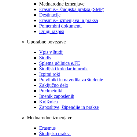
Mednarodne izmenjave
Erasmus+ študijska praksa (SMP)
Destinacije
Erasmus+ izmenjava in praksa
Pomembni dokumenti
Drugi razpisi
Uporabne povezave
Vpis v študij
Studis
Spletna učilnica e.FE
Študijski koledar in urnik
Izpitni roki
Pravilniki in navodila za študente
Zaključno delo
Predmetniki
Imenik zaposlenih
Knjižnica
Zaposlitve, štipendije in prakse
Mednarodne izmenjave
Erasmus+
Študijska praksa