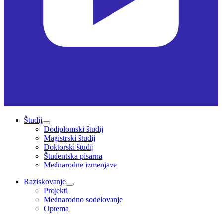
Študij
Dodiplomski študij
Magistrski študij
Doktorski študij
Študentska pisarna
Mednarodne izmenjave
Raziskovanje
Projekti
Mednarodno sodelovanje
Oprema