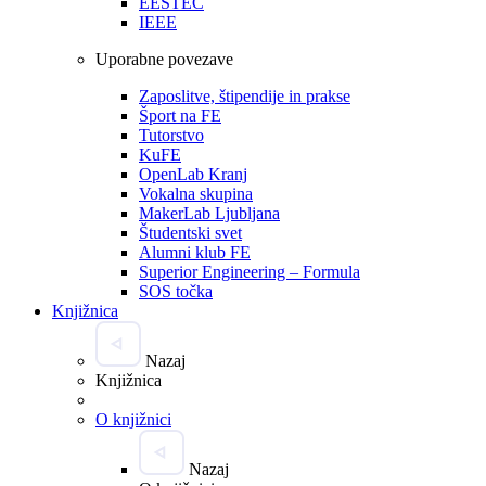
EESTEC
IEEE
Uporabne povezave
Zaposlitve, štipendije in prakse
Šport na FE
Tutorstvo
KuFE
OpenLab Kranj
Vokalna skupina
MakerLab Ljubljana
Študentski svet
Alumni klub FE
Superior Engineering – Formula
SOS točka
Knjižnica
Nazaj
Knjižnica
O knjižnici
Nazaj