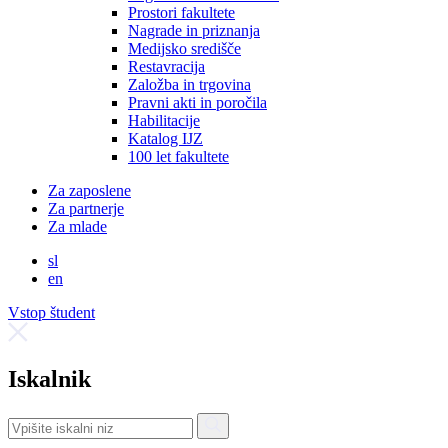
Prostori fakultete
Nagrade in priznanja
Medijsko središče
Restavracija
Založba in trgovina
Pravni akti in poročila
Habilitacije
Katalog IJZ
100 let fakultete
Za zaposlene
Za partnerje
Za mlade
sl
en
Vstop študent
Iskalnik