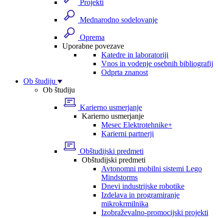
Projekti
Mednarodno sodelovanje
Oprema
Uporabne povezave
Katedre in laboratoriji
Vnos in vodenje osebnih bibliografij
Odprta znanost
Ob študiju
Ob študiju
Karierno usmerjanje
Karierno usmerjanje
Mesec Elektrotehnike+
Karierni partnerji
Obštudijski predmeti
Obštudijski predmeti
Avtonomni mobilni sistemi Lego
Mindstorms
Dnevi industrijske robotike
Izdelava in programiranje
mikrokrmilnika
Izobraževalno-promocijski projekti