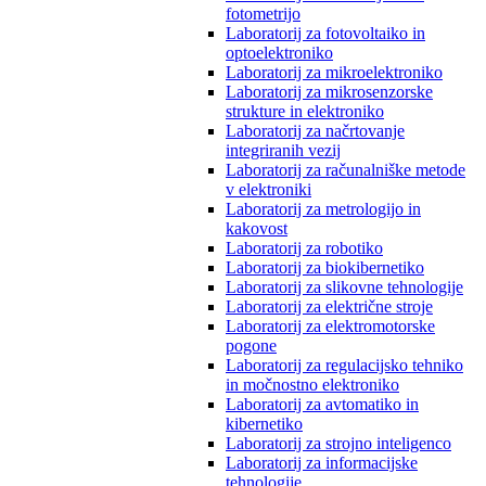
fotometrijo
Laboratorij za fotovoltaiko in
optoelektroniko
Laboratorij za mikroelektroniko
Laboratorij za mikrosenzorske
strukture in elektroniko
Laboratorij za načrtovanje
integriranih vezij
Laboratorij za računalniške metode
v elektroniki
Laboratorij za metrologijo in
kakovost
Laboratorij za robotiko
Laboratorij za biokibernetiko
Laboratorij za slikovne tehnologije
Laboratorij za električne stroje
Laboratorij za elektromotorske
pogone
Laboratorij za regulacijsko tehniko
in močnostno elektroniko
Laboratorij za avtomatiko in
kibernetiko
Laboratorij za strojno inteligenco
Laboratorij za informacijske
tehnologije