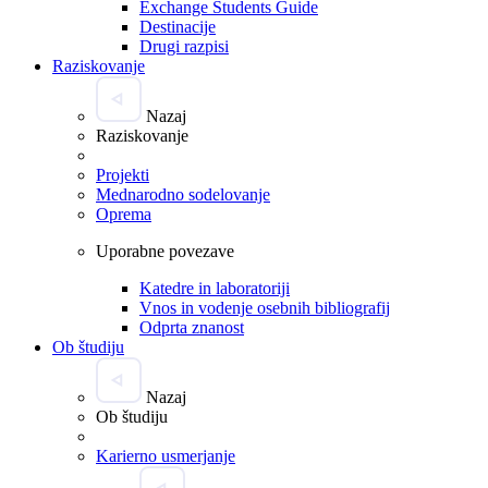
Exchange Students Guide
Destinacije
Drugi razpisi
Raziskovanje
Nazaj
Raziskovanje
Projekti
Mednarodno sodelovanje
Oprema
Uporabne povezave
Katedre in laboratoriji
Vnos in vodenje osebnih bibliografij
Odprta znanost
Ob študiju
Nazaj
Ob študiju
Karierno usmerjanje