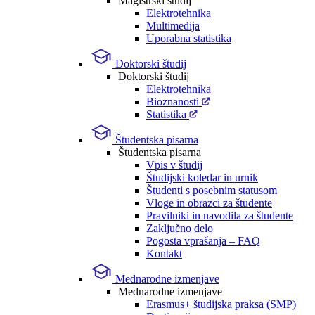
Magistrski študij
Elektrotehnika
Multimedija
Uporabna statistika
Doktorski študij
Doktorski študij
Elektrotehnika
Bioznanosti
Statistika
Študentska pisarna
Študentska pisarna
Vpis v študij
Študijski koledar in urnik
Študenti s posebnim statusom
Vloge in obrazci za študente
Pravilniki in navodila za študente
Zaključno delo
Pogosta vprašanja – FAQ
Kontakt
Mednarodne izmenjave
Mednarodne izmenjave
Erasmus+ študijska praksa (SMP)