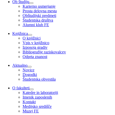
Ob študiju
Karierno usmerjanje
Prosta delovna mesta
Obštudijski predmeti
Študentska društva
Alumni klub FE
Knjižnica
O knjižnici
Vpis v knjižnico
Izposoja gradiv
Bibliografije raziskovalcev
Odprta znanost
Aktualno
Novice
Dogodki
Študentska obvestila
O fakulteti
Katedre in laboratoriji
Imenik zaposlenih
Kontakt
Medijsko središče
Muzej FE