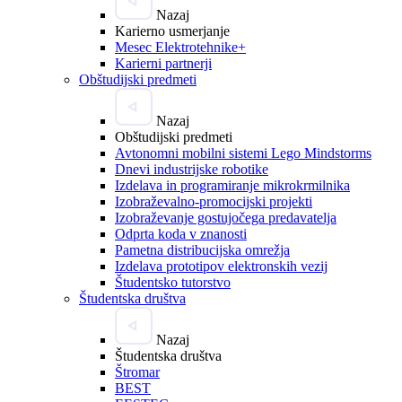
Nazaj
Karierno usmerjanje
Mesec Elektrotehnike+
Karierni partnerji
Obštudijski predmeti
Nazaj
Obštudijski predmeti
Avtonomni mobilni sistemi Lego Mindstorms
Dnevi industrijske robotike
Izdelava in programiranje mikrokrmilnika
Izobraževalno-promocijski projekti
Izobraževanje gostujočega predavatelja
Odprta koda v znanosti
Pametna distribucijska omrežja
Izdelava prototipov elektronskih vezij
Študentsko tutorstvo
Študentska društva
Nazaj
Študentska društva
Štromar
BEST