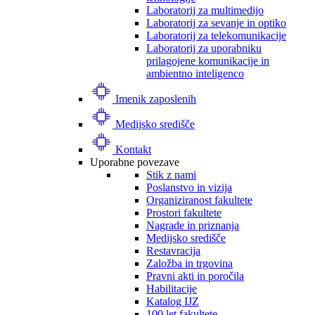
Laboratorij za multimedijo
Laboratorij za sevanje in optiko
Laboratorij za telekomunikacije
Laboratorij za uporabniku
prilagojene komunikacije in
ambientno inteligenco
Imenik zaposlenih
Medijsko središče
Kontakt
Uporabne povezave
Stik z nami
Poslanstvo in vizija
Organiziranost fakultete
Prostori fakultete
Nagrade in priznanja
Medijsko središče
Restavracija
Založba in trgovina
Pravni akti in poročila
Habilitacije
Katalog IJZ
100 let fakultete