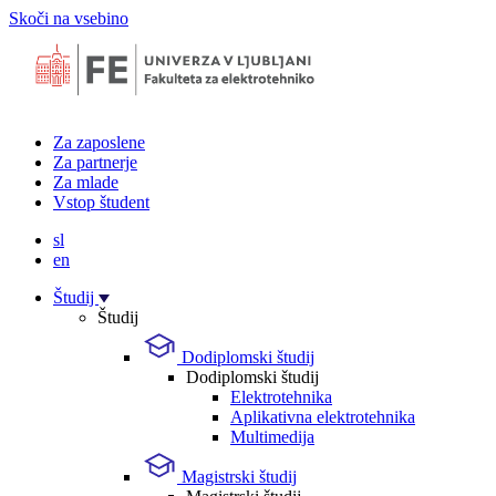
Skoči na vsebino
Za zaposlene
Za partnerje
Za mlade
Vstop študent
sl
en
Študij
Študij
Dodiplomski študij
Dodiplomski študij
Elektrotehnika
Aplikativna elektrotehnika
Multimedija
Magistrski študij