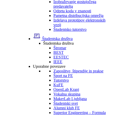
Izobraževanje gostujočega
predavatelja
Odprta koda v znanosti
Pametna distribucijska omrežja
Izdelava prototipov elektronskih
vezij
Študentsko tutorstvo
Študentska društva
Študentska društva
Štromar
BEST
EESTEC
IEEE
Uporabne povezave
Zaposlitve, štipendije in prakse
Šport na FE
Tutorstvo
KuFE
OpenLab Kranj
Vokalna skupina
MakerLab Ljubljana
Študentski svet
Alumni klub FE
Superior Engineering – Formula