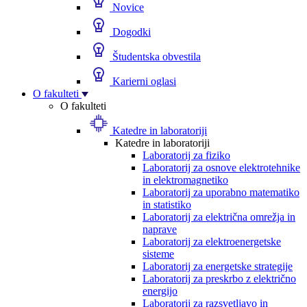
Novice
Dogodki
Študentska obvestila
Karierni oglasi
O fakulteti
O fakulteti
Katedre in laboratoriji
Katedre in laboratoriji
Laboratorij za fiziko
Laboratorij za osnove elektrotehnike
in elektromagnetiko
Laboratorij za uporabno matematiko
in statistiko
Laboratorij za električna omrežja in
naprave
Laboratorij za elektroenergetske
sisteme
Laboratorij za energetske strategije
Laboratorij za preskrbo z električno
energijo
Laboratorij za razsvetljavo in