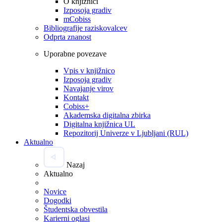
O knjižnici
Izposoja gradiv
mCobiss
Bibliografije raziskovalcev
Odprta znanost
Uporabne povezave
Vpis v knjižnico
Izposoja gradiv
Navajanje virov
Kontakt
Cobiss+
Akademska digitalna zbirka
Digitalna knjižnica UL
Repozitorij Univerze v Ljubljani (RUL)
Aktualno
Nazaj
Aktualno
Novice
Dogodki
Študentska obvestila
Karierni oglasi