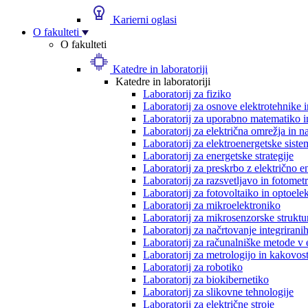
Karierni oglasi
O fakulteti
O fakulteti
Katedre in laboratoriji
Katedre in laboratoriji
Laboratorij za fiziko
Laboratorij za osnove elektrotehnike 
Laboratorij za uporabno matematiko in
Laboratorij za električna omrežja in n
Laboratorij za elektroenergetske siste
Laboratorij za energetske strategije
Laboratorij za preskrbo z električno e
Laboratorij za razsvetljavo in fotometr
Laboratorij za fotovoltaiko in optoele
Laboratorij za mikroelektroniko
Laboratorij za mikrosenzorske struktur
Laboratorij za načrtovanje integriranih
Laboratorij za računalniške metode v 
Laboratorij za metrologijo in kakovos
Laboratorij za robotiko
Laboratorij za biokibernetiko
Laboratorij za slikovne tehnologije
Laboratorij za električne stroje