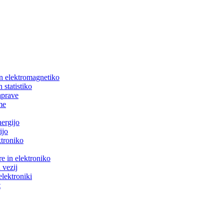
in elektromagnetiko
 statistiko
aprave
me
nergijo
ijo
ktroniko
e in elektroniko
 vezij
elektroniki
t