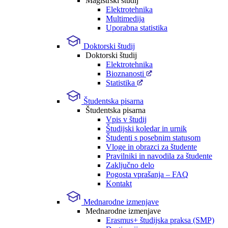
Magistrski študij
Elektrotehnika
Multimedija
Uporabna statistika
Doktorski študij
Doktorski študij
Elektrotehnika
Bioznanosti
Statistika
Študentska pisarna
Študentska pisarna
Vpis v študij
Študijski koledar in urnik
Študenti s posebnim statusom
Vloge in obrazci za študente
Pravilniki in navodila za študente
Zaključno delo
Pogosta vprašanja – FAQ
Kontakt
Mednarodne izmenjave
Mednarodne izmenjave
Erasmus+ študijska praksa (SMP)