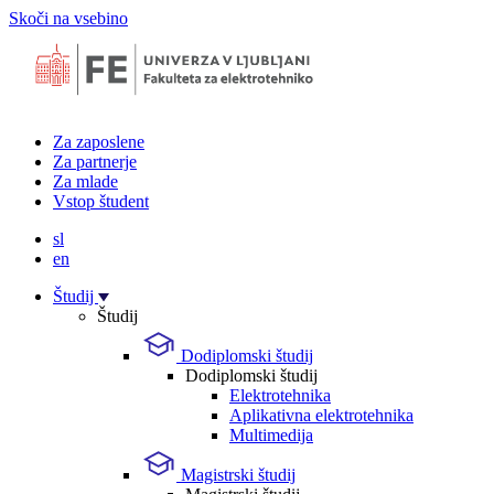
Skoči na vsebino
Za zaposlene
Za partnerje
Za mlade
Vstop študent
sl
en
Študij
Študij
Dodiplomski študij
Dodiplomski študij
Elektrotehnika
Aplikativna elektrotehnika
Multimedija
Magistrski študij