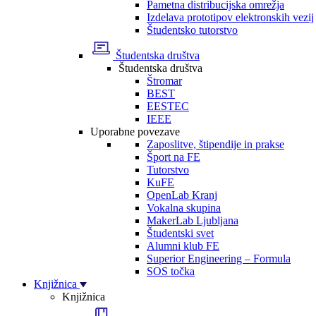
Pametna distribucijska omrežja
Izdelava prototipov elektronskih vezij
Študentsko tutorstvo
Študentska društva
Študentska društva
Štromar
BEST
EESTEC
IEEE
Uporabne povezave
Zaposlitve, štipendije in prakse
Šport na FE
Tutorstvo
KuFE
OpenLab Kranj
Vokalna skupina
MakerLab Ljubljana
Študentski svet
Alumni klub FE
Superior Engineering – Formula
SOS točka
Knjižnica
Knjižnica