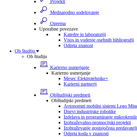
Projekti
Mednarodno sodelovanje
Oprema
Uporabne povezave
Katedre in laboratoriji
Vnos in vodenje osebnih bibliografij
Odprta znanost
Ob študiju
Ob študiju
Karierno usmerjanje
Karierno usmerjanje
Mesec Elektrotehnike+
Karierni partnerji
Obštudijski predmeti
Obštudijski predmeti
Avtonomni mobilni sistemi Lego Min
Dnevi industrijske robotike
Izdelava in programiranje mikrokrmil
Izobraževalno-promocijski projekti
Izobraževanje gostujočega predavatel
Odprta koda v znanosti