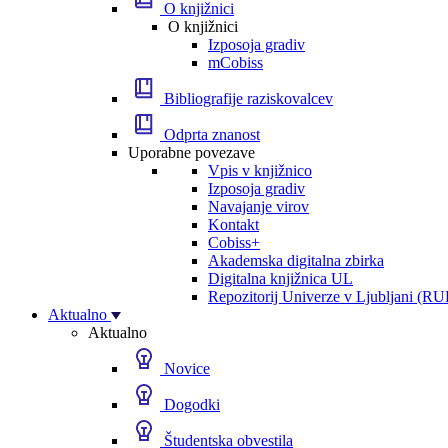
O knjižnici
O knjižnici
Izposoja gradiv
mCobiss
Bibliografije raziskovalcev
Odprta znanost
Uporabne povezave
Vpis v knjižnico
Izposoja gradiv
Navajanje virov
Kontakt
Cobiss+
Akademska digitalna zbirka
Digitalna knjižnica UL
Repozitorij Univerze v Ljubljani (RU
Aktualno
Aktualno
Novice
Dogodki
Študentska obvestila