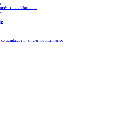
e
n močnostno elektroniko
iko
je
 komunikacije in ambientno inteligenco