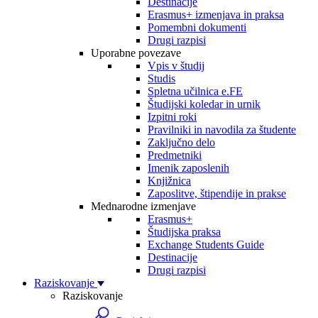
Destinacije
Erasmus+ izmenjava in praksa
Pomembni dokumenti
Drugi razpisi
Uporabne povezave
Vpis v študij
Studis
Spletna učilnica e.FE
Študijski koledar in urnik
Izpitni roki
Pravilniki in navodila za študente
Zaključno delo
Predmetniki
Imenik zaposlenih
Knjižnica
Zaposlitve, štipendije in prakse
Mednarodne izmenjave
Erasmus+
Študijska praksa
Exchange Students Guide
Destinacije
Drugi razpisi
Raziskovanje
Raziskovanje