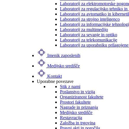
Laboratorij za elektromotorske pogon
Laboratorij za regulacijsko tehniko i
Laboratorij za avtomatiko in kibernet
Laboratorij za strojno inteligenco
Laboratorij za informacijske tehnologi
Laboratorij za multimedijo
Laboratorij za sevanje in optiko
Laboratorij za telekomunikacije
Laboratorij za uporabniku prilagojene
Imenik zaposlenih
Medijsko središče
Kontakt
Uporabne povezave
Stik z nami
Poslanstvo in vizija
Organiziranost fakultete
Prostori fakultete
Nagrade in priznanja
Medijsko središče
Restavracija
Založba in trgovina
Pravni akti in poročila