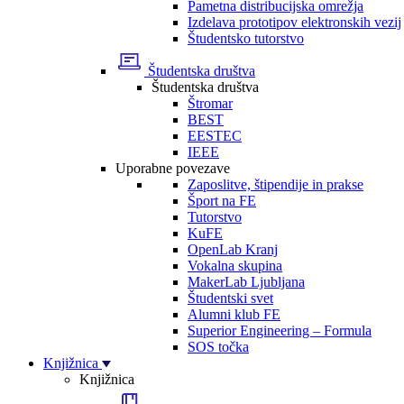
Pametna distribucijska omrežja
Izdelava prototipov elektronskih vezij
Študentsko tutorstvo
Študentska društva
Študentska društva
Štromar
BEST
EESTEC
IEEE
Uporabne povezave
Zaposlitve, štipendije in prakse
Šport na FE
Tutorstvo
KuFE
OpenLab Kranj
Vokalna skupina
MakerLab Ljubljana
Študentski svet
Alumni klub FE
Superior Engineering – Formula
SOS točka
Knjižnica
Knjižnica