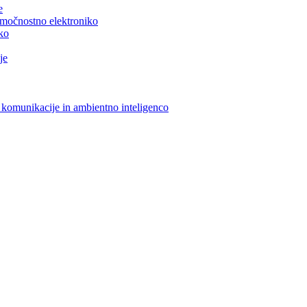
e
n močnostno elektroniko
iko
je
 komunikacije in ambientno inteligenco