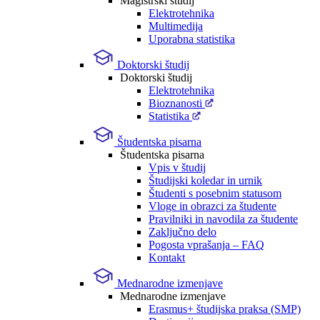
Magistrski študij
Elektrotehnika
Multimedija
Uporabna statistika
Doktorski študij
Doktorski študij
Elektrotehnika
Bioznanosti
Statistika
Študentska pisarna
Študentska pisarna
Vpis v študij
Študijski koledar in urnik
Študenti s posebnim statusom
Vloge in obrazci za študente
Pravilniki in navodila za študente
Zaključno delo
Pogosta vprašanja – FAQ
Kontakt
Mednarodne izmenjave
Mednarodne izmenjave
Erasmus+ študijska praksa (SMP)