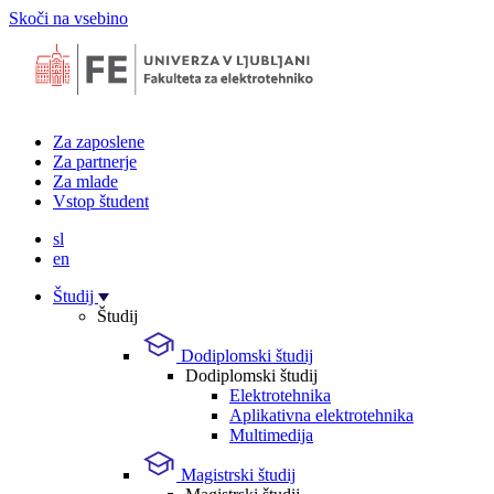
Skoči na vsebino
Za zaposlene
Za partnerje
Za mlade
Vstop študent
sl
en
Študij
Študij
Dodiplomski študij
Dodiplomski študij
Elektrotehnika
Aplikativna elektrotehnika
Multimedija
Magistrski študij