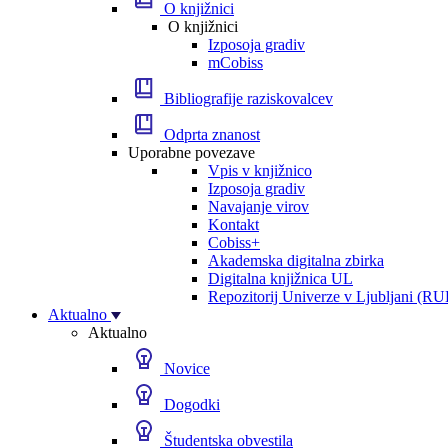
O knjižnici
O knjižnici
Izposoja gradiv
mCobiss
Bibliografije raziskovalcev
Odprta znanost
Uporabne povezave
Vpis v knjižnico
Izposoja gradiv
Navajanje virov
Kontakt
Cobiss+
Akademska digitalna zbirka
Digitalna knjižnica UL
Repozitorij Univerze v Ljubljani (RU
Aktualno
Aktualno
Novice
Dogodki
Študentska obvestila