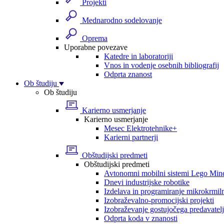
Projekti
Mednarodno sodelovanje
Oprema
Uporabne povezave
Katedre in laboratoriji
Vnos in vodenje osebnih bibliografij
Odprta znanost
Ob študiju
Ob študiju
Karierno usmerjanje
Karierno usmerjanje
Mesec Elektrotehnike+
Karierni partnerji
Obštudijski predmeti
Obštudijski predmeti
Avtonomni mobilni sistemi Lego Min
Dnevi industrijske robotike
Izdelava in programiranje mikrokrmil
Izobraževalno-promocijski projekti
Izobraževanje gostujočega predavatel
Odprta koda v znanosti