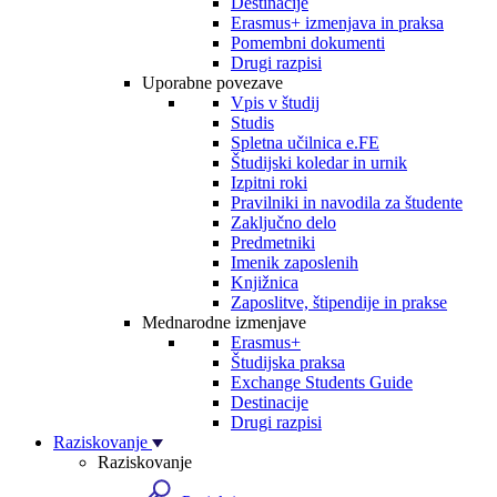
Destinacije
Erasmus+ izmenjava in praksa
Pomembni dokumenti
Drugi razpisi
Uporabne povezave
Vpis v študij
Studis
Spletna učilnica e.FE
Študijski koledar in urnik
Izpitni roki
Pravilniki in navodila za študente
Zaključno delo
Predmetniki
Imenik zaposlenih
Knjižnica
Zaposlitve, štipendije in prakse
Mednarodne izmenjave
Erasmus+
Študijska praksa
Exchange Students Guide
Destinacije
Drugi razpisi
Raziskovanje
Raziskovanje