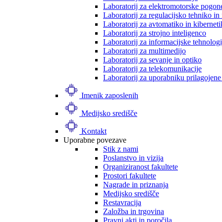
Laboratorij za elektromotorske pogon
Laboratorij za regulacijsko tehniko i
Laboratorij za avtomatiko in kibernet
Laboratorij za strojno inteligenco
Laboratorij za informacijske tehnologi
Laboratorij za multimedijo
Laboratorij za sevanje in optiko
Laboratorij za telekomunikacije
Laboratorij za uporabniku prilagojene
Imenik zaposlenih
Medijsko središče
Kontakt
Uporabne povezave
Stik z nami
Poslanstvo in vizija
Organiziranost fakultete
Prostori fakultete
Nagrade in priznanja
Medijsko središče
Restavracija
Založba in trgovina
Pravni akti in poročila