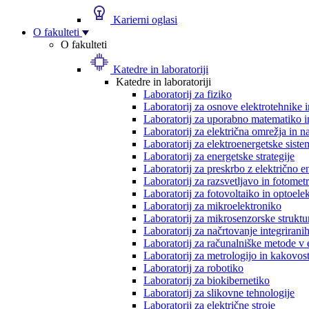
Karierni oglasi
O fakulteti
O fakulteti
Katedre in laboratoriji
Katedre in laboratoriji
Laboratorij za fiziko
Laboratorij za osnove elektrotehnike 
Laboratorij za uporabno matematiko in
Laboratorij za električna omrežja in n
Laboratorij za elektroenergetske siste
Laboratorij za energetske strategije
Laboratorij za preskrbo z električno e
Laboratorij za razsvetljavo in fotometr
Laboratorij za fotovoltaiko in optoele
Laboratorij za mikroelektroniko
Laboratorij za mikrosenzorske struktur
Laboratorij za načrtovanje integriranih
Laboratorij za računalniške metode v 
Laboratorij za metrologijo in kakovos
Laboratorij za robotiko
Laboratorij za biokibernetiko
Laboratorij za slikovne tehnologije
Laboratorij za električne stroje