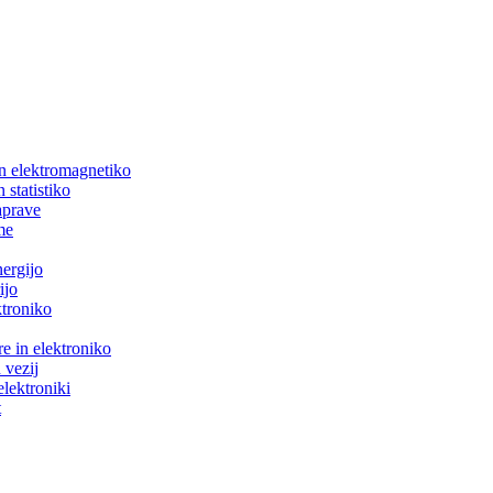
in elektromagnetiko
 statistiko
aprave
me
nergijo
ijo
ktroniko
e in elektroniko
 vezij
elektroniki
t