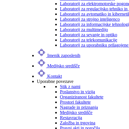
Laboratorij za elektromotorske pogon
Laboratorij za regulacijsko tehniko i
Laboratorij za avtomatiko in kibernet
Laboratorij za strojno inteligenco
Laboratorij za informacijske tehnologi
Laboratorij za multimedijo
Laboratorij za sevanje in optiko
Laboratorij za telekomunikacije
Laboratorij za uporabniku prilagojene
Imenik zaposlenih
Medijsko središče
Kontakt
Uporabne povezave
Stik z nami
Poslanstvo in vizija
Organiziranost fakultete
Prostori fakultete
Nagrade in priznanja
Medijsko središče
Restavracija
Založba in trgovina
Pravni akti in poročila