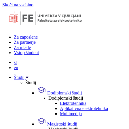
Skoči na vsebino
Za zaposlene
Za partnerje
Za mlade
Vstop študent
sl
en
Študij
Študij
Dodiplomski študij
Dodiplomski študij
Elektrotehnika
Aplikativna elektrotehnika
Multimedija
Magistrski študij