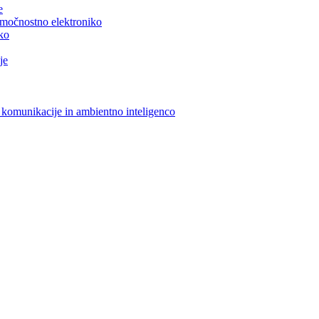
e
n močnostno elektroniko
iko
je
 komunikacije in ambientno inteligenco