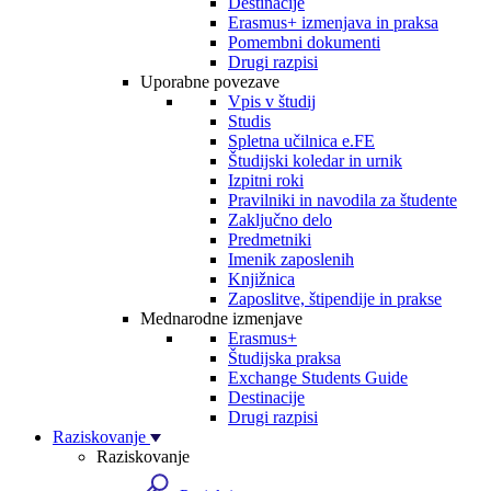
Destinacije
Erasmus+ izmenjava in praksa
Pomembni dokumenti
Drugi razpisi
Uporabne povezave
Vpis v študij
Studis
Spletna učilnica e.FE
Študijski koledar in urnik
Izpitni roki
Pravilniki in navodila za študente
Zaključno delo
Predmetniki
Imenik zaposlenih
Knjižnica
Zaposlitve, štipendije in prakse
Mednarodne izmenjave
Erasmus+
Študijska praksa
Exchange Students Guide
Destinacije
Drugi razpisi
Raziskovanje
Raziskovanje