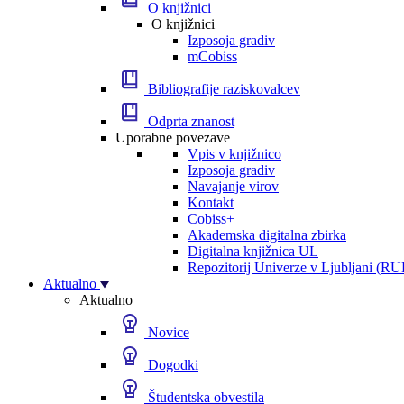
O knjižnici
O knjižnici
Izposoja gradiv
mCobiss
Bibliografije raziskovalcev
Odprta znanost
Uporabne povezave
Vpis v knjižnico
Izposoja gradiv
Navajanje virov
Kontakt
Cobiss+
Akademska digitalna zbirka
Digitalna knjižnica UL
Repozitorij Univerze v Ljubljani (RU
Aktualno
Aktualno
Novice
Dogodki
Študentska obvestila