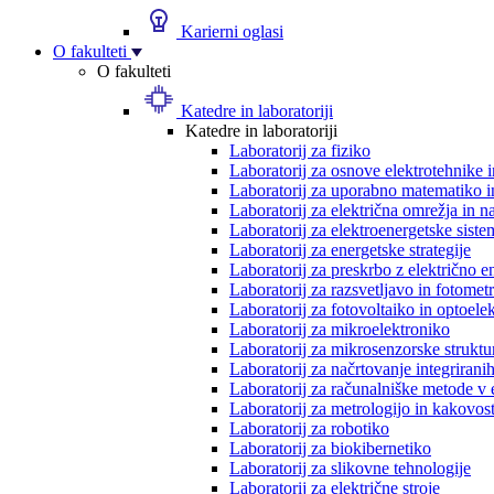
Karierni oglasi
O fakulteti
O fakulteti
Katedre in laboratoriji
Katedre in laboratoriji
Laboratorij za fiziko
Laboratorij za osnove elektrotehnike 
Laboratorij za uporabno matematiko in
Laboratorij za električna omrežja in n
Laboratorij za elektroenergetske siste
Laboratorij za energetske strategije
Laboratorij za preskrbo z električno e
Laboratorij za razsvetljavo in fotometr
Laboratorij za fotovoltaiko in optoele
Laboratorij za mikroelektroniko
Laboratorij za mikrosenzorske struktur
Laboratorij za načrtovanje integriranih
Laboratorij za računalniške metode v 
Laboratorij za metrologijo in kakovos
Laboratorij za robotiko
Laboratorij za biokibernetiko
Laboratorij za slikovne tehnologije
Laboratorij za električne stroje