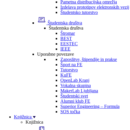
Pametna distribucijska omrežja
Izdelava prototipov elektronskih vezij
Študentsko tutorstvo
Študentska društva
Študentska društva
Štromar
BEST
EESTEC
IEEE
Uporabne povezave
Zaposlitve, štipendije in prakse
Šport na FE
Tutorstvo
KuFE
OpenLab Kranj
Vokalna skupina
MakerLab Ljubljana
Študentski svet
Alumni klub FE
Superior Engineering – Formula
SOS točka
Knjižnica
Knjižnica