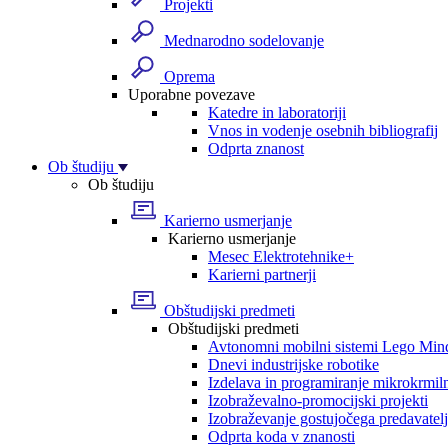
Projekti
Mednarodno sodelovanje
Oprema
Uporabne povezave
Katedre in laboratoriji
Vnos in vodenje osebnih bibliografij
Odprta znanost
Ob študiju
Ob študiju
Karierno usmerjanje
Karierno usmerjanje
Mesec Elektrotehnike+
Karierni partnerji
Obštudijski predmeti
Obštudijski predmeti
Avtonomni mobilni sistemi Lego Min
Dnevi industrijske robotike
Izdelava in programiranje mikrokrmil
Izobraževalno-promocijski projekti
Izobraževanje gostujočega predavatel
Odprta koda v znanosti