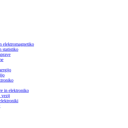
in elektromagnetiko
 statistiko
aprave
me
nergijo
ijo
ktroniko
e in elektroniko
 vezij
elektroniki
t