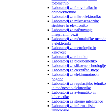
fotometrijo
Laboratorij za fotovoltaiko in
optoelektroniko
Laboratorij za mikroelektroniko
Laboratorij za mikrosenzorske
strukture in elektroniko
Laboratorij za načrtovanje
integriranih vezij
Laboratorij za računalniške metode
v elektroniki
Laboratorij za metrologijo in
kakovost
Laboratorij za robotiko
Laboratorij za biokibernetiko
Laboratorij za slikovne tehnologije
Laboratorij za električne stroje
Laboratorij za elektromotorske
pogone
Laboratorij za regulacijsko tehniko
in močnostno elektroniko
Laboratorij za avtomatiko in
kibernetiko
Laboratorij za strojno inteligenco
Laboratorij za informacijske
tehnologije