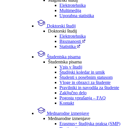
Magistrski študij
Elektrotehnika
Multimedija
Uporabna statistika
Doktorski študij
Doktorski študij
Elektrotehnika
Bioznanosti
Statistika
Študentska pisarna
Študentska pisarna
Vpis v študij
Študijski koledar in urnik
Študenti s posebnim statusom
Vloge in obrazci za študente
Pravilniki in navodila za študente
Zaključno delo
Pogosta vprašanja – FAQ
Kontakt
Mednarodne izmenjave
Mednarodne izmenjave
Erasmus+ študijska praksa (SMP)