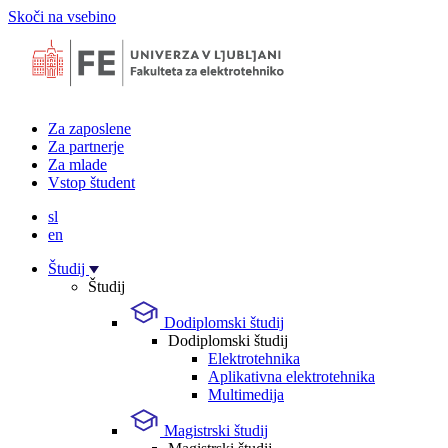
Skoči na vsebino
Za zaposlene
Za partnerje
Za mlade
Vstop študent
sl
en
Študij
Študij
Dodiplomski študij
Dodiplomski študij
Elektrotehnika
Aplikativna elektrotehnika
Multimedija
Magistrski študij