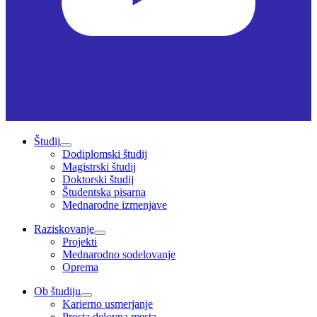
Študij
Dodiplomski študij
Magistrski študij
Doktorski študij
Študentska pisarna
Mednarodne izmenjave
Raziskovanje
Projekti
Mednarodno sodelovanje
Oprema
Ob študiju
Karierno usmerjanje
Prosta delovna mesta