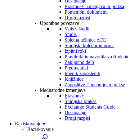
Destinacije
Erasmus+ izmenjava in praksa
Pomembni dokumenti
Drugi razpisi
Uporabne povezave
Vpis v študij
Studis
Spletna učilnica e.FE
Študijski koledar in urnik
Izpitni roki
Pravilniki in navodila za študente
Zaključno delo
Predmetniki
Imenik zaposlenih
Knjižnica
Zaposlitve, štipendije in prakse
Mednarodne izmenjave
Erasmus+
Študijska praksa
Exchange Students Guide
Destinacije
Drugi razpisi
Raziskovanje
Raziskovanje