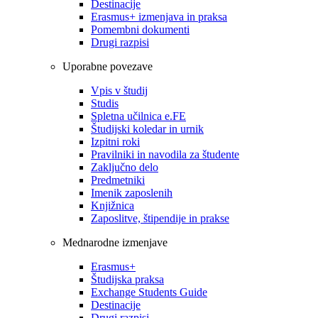
Destinacije
Erasmus+ izmenjava in praksa
Pomembni dokumenti
Drugi razpisi
Uporabne povezave
Vpis v študij
Studis
Spletna učilnica e.FE
Študijski koledar in urnik
Izpitni roki
Pravilniki in navodila za študente
Zaključno delo
Predmetniki
Imenik zaposlenih
Knjižnica
Zaposlitve, štipendije in prakse
Mednarodne izmenjave
Erasmus+
Študijska praksa
Exchange Students Guide
Destinacije
Drugi razpisi