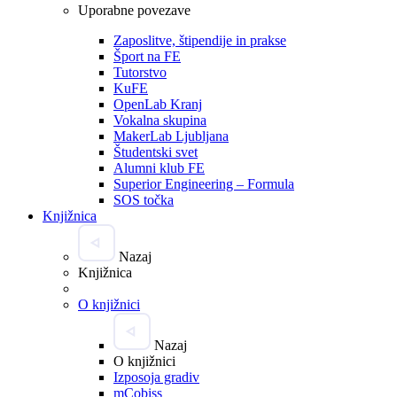
Uporabne povezave
Zaposlitve, štipendije in prakse
Šport na FE
Tutorstvo
KuFE
OpenLab Kranj
Vokalna skupina
MakerLab Ljubljana
Študentski svet
Alumni klub FE
Superior Engineering – Formula
SOS točka
Knjižnica
Nazaj
Knjižnica
O knjižnici
Nazaj
O knjižnici
Izposoja gradiv
mCobiss