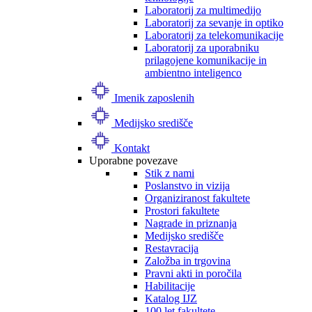
Laboratorij za multimedijo
Laboratorij za sevanje in optiko
Laboratorij za telekomunikacije
Laboratorij za uporabniku
prilagojene komunikacije in
ambientno inteligenco
Imenik zaposlenih
Medijsko središče
Kontakt
Uporabne povezave
Stik z nami
Poslanstvo in vizija
Organiziranost fakultete
Prostori fakultete
Nagrade in priznanja
Medijsko središče
Restavracija
Založba in trgovina
Pravni akti in poročila
Habilitacije
Katalog IJZ
100 let fakultete