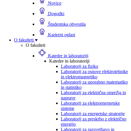
Novice
Dogodki
Študentska obvestila
Karierni oglasi
O fakulteti
O fakulteti
Katedre in laboratoriji
Katedre in laboratoriji
Laboratorij za fiziko
Laboratorij za osnove elektrotehnike
in elektromagnetiko
Laboratorij za uporabno matematiko
in statistiko
Laboratorij za električna omrežja in
naprave
Laboratorij za elektroenergetske
sisteme
Laboratorij za energetske strategije
Laboratorij za preskrbo z električno
energijo
Laboratorij za razsvetljavo in