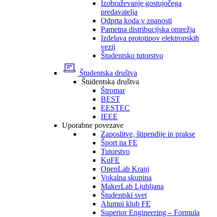
Izobraževanje gostujočega
predavatelja
Odprta koda v znanosti
Pametna distribucijska omrežja
Izdelava prototipov elektronskih
vezij
Študentsko tutorstvo
Študentska društva
Študentska društva
Štromar
BEST
EESTEC
IEEE
Uporabne povezave
Zaposlitve, štipendije in prakse
Šport na FE
Tutorstvo
KuFE
OpenLab Kranj
Vokalna skupina
MakerLab Ljubljana
Študentski svet
Alumni klub FE
Superior Engineering – Formula