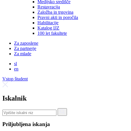
Medijsko središče
Restavracija
Založba in trgovina
Pravni akti in poročila
Habilitacije
Katalog IJZ
100 let fakultete
Za zaposlene
Za partnerje
Za mlade
sl
en
Vstop študent
Iskalnik
Priljubljena iskanja