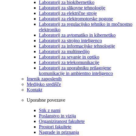
Laboratorij za biokibernetiko
Laboratorij za slikovne tehnologije
Laboratorij za električne stroje
Laboratorij za elektromotorske pogone
Laboratorij za regulacijsko tehniko in močnostno
elektroniko
Laboratorij za avtomatiko in kibernetiko
Laboratorij za strojno inteligenco
Laboratorij za informacijske tehnologije
Laboratorij za multimedijo
Laboratorij za sevanje in optiko
Laboratorij za telekomunikacije
Laboratorij za uporabniku prilagojene
komunikacije in ambientno inteligenco
Imenik zaposlenih
Medijsko središče
Kontakt
Uporabne povezave
Stik z nami
Poslanstvo in vizija
Organiziranost fakultete
Prostori fakultete
Nagrade in priznanja