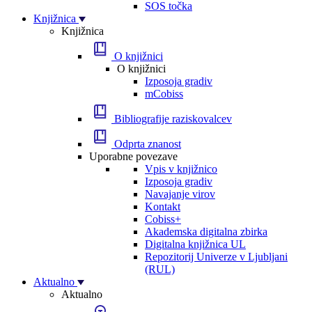
SOS točka
Knjižnica
Knjižnica
O knjižnici
O knjižnici
Izposoja gradiv
mCobiss
Bibliografije raziskovalcev
Odprta znanost
Uporabne povezave
Vpis v knjižnico
Izposoja gradiv
Navajanje virov
Kontakt
Cobiss+
Akademska digitalna zbirka
Digitalna knjižnica UL
Repozitorij Univerze v Ljubljani
(RUL)
Aktualno
Aktualno