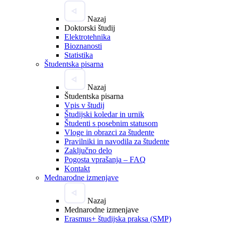
Nazaj
Doktorski študij
Elektrotehnika
Bioznanosti
Statistika
Študentska pisarna
Nazaj
Študentska pisarna
Vpis v študij
Študijski koledar in urnik
Študenti s posebnim statusom
Vloge in obrazci za študente
Pravilniki in navodila za študente
Zaključno delo
Pogosta vprašanja – FAQ
Kontakt
Mednarodne izmenjave
Nazaj
Mednarodne izmenjave
Erasmus+ študijska praksa (SMP)