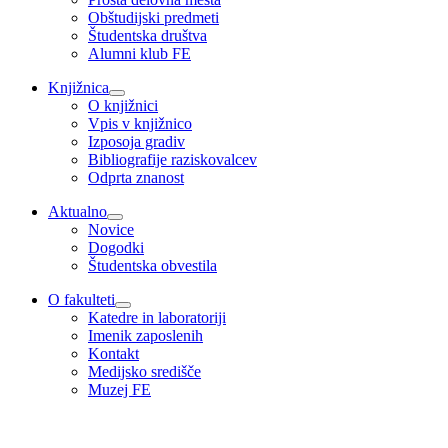
Obštudijski predmeti
Študentska društva
Alumni klub FE
Knjižnica
O knjižnici
Vpis v knjižnico
Izposoja gradiv
Bibliografije raziskovalcev
Odprta znanost
Aktualno
Novice
Dogodki
Študentska obvestila
O fakulteti
Katedre in laboratoriji
Imenik zaposlenih
Kontakt
Medijsko središče
Muzej FE