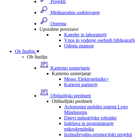
Projekti
Mednarodno sodelovanje
Oprema
Uporabne povezave
Katedre in laboratoriji
Vnos in vodenje osebnih bibliografij
Odprta znanost
Ob študiju
Ob študiju
Karierno usmerjanje
Karierno usmerjanje
Mesec Elektrotehnike+
Karierni partnerji
Obštudijski predmeti
Obštudijski predmeti
Avtonomni mobilni sistemi Lego
Mindstorms
Dnevi industrijske robotike
Izdelava in programiranje
mikrokrmilnika
Izobraževalno-promocijski projekti