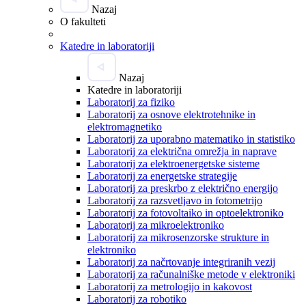
Nazaj
O fakulteti
Katedre in laboratoriji
Nazaj
Katedre in laboratoriji
Laboratorij za fiziko
Laboratorij za osnove elektrotehnike in
elektromagnetiko
Laboratorij za uporabno matematiko in statistiko
Laboratorij za električna omrežja in naprave
Laboratorij za elektroenergetske sisteme
Laboratorij za energetske strategije
Laboratorij za preskrbo z električno energijo
Laboratorij za razsvetljavo in fotometrijo
Laboratorij za fotovoltaiko in optoelektroniko
Laboratorij za mikroelektroniko
Laboratorij za mikrosenzorske strukture in
elektroniko
Laboratorij za načrtovanje integriranih vezij
Laboratorij za računalniške metode v elektroniki
Laboratorij za metrologijo in kakovost
Laboratorij za robotiko