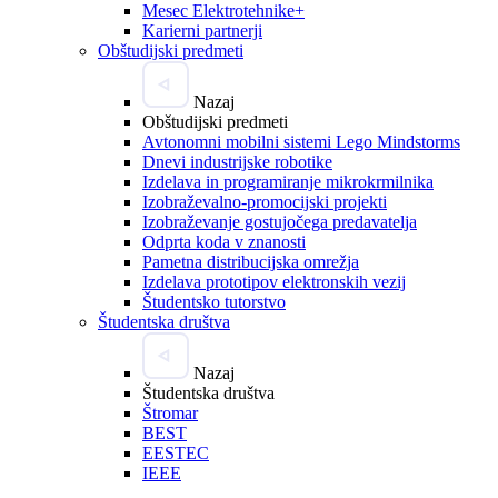
Mesec Elektrotehnike+
Karierni partnerji
Obštudijski predmeti
Nazaj
Obštudijski predmeti
Avtonomni mobilni sistemi Lego Mindstorms
Dnevi industrijske robotike
Izdelava in programiranje mikrokrmilnika
Izobraževalno-promocijski projekti
Izobraževanje gostujočega predavatelja
Odprta koda v znanosti
Pametna distribucijska omrežja
Izdelava prototipov elektronskih vezij
Študentsko tutorstvo
Študentska društva
Nazaj
Študentska društva
Štromar
BEST
EESTEC
IEEE