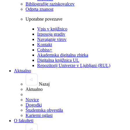
Bibliografije raziskovalcev
Odprta znanost
Uporabne povezave
Vpis v knjižnico
Izposoja gradiv
Navajanje virov
Kontakt
Cobiss+
Akademska digitalna zbirka
Digitalna knjižnica UL
Repozitorij Univerze v Ljubljani (RUL)
Aktualno
Nazaj
Aktualno
Novice
Dogodki
Študentska obvestila
Karierni oglasi
O fakulteti