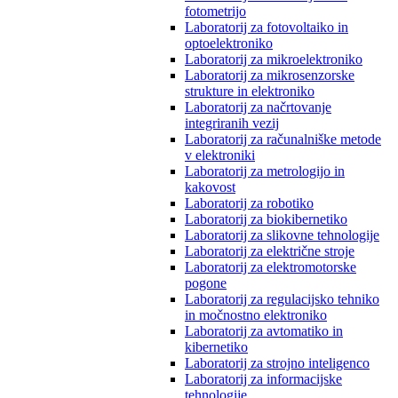
fotometrijo
Laboratorij za fotovoltaiko in
optoelektroniko
Laboratorij za mikroelektroniko
Laboratorij za mikrosenzorske
strukture in elektroniko
Laboratorij za načrtovanje
integriranih vezij
Laboratorij za računalniške metode
v elektroniki
Laboratorij za metrologijo in
kakovost
Laboratorij za robotiko
Laboratorij za biokibernetiko
Laboratorij za slikovne tehnologije
Laboratorij za električne stroje
Laboratorij za elektromotorske
pogone
Laboratorij za regulacijsko tehniko
in močnostno elektroniko
Laboratorij za avtomatiko in
kibernetiko
Laboratorij za strojno inteligenco
Laboratorij za informacijske
tehnologije