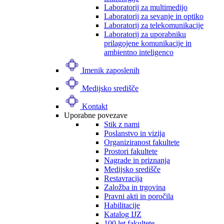
Laboratorij za multimedijo
Laboratorij za sevanje in optiko
Laboratorij za telekomunikacije
Laboratorij za uporabniku
prilagojene komunikacije in
ambientno inteligenco
Imenik zaposlenih
Medijsko središče
Kontakt
Uporabne povezave
Stik z nami
Poslanstvo in vizija
Organiziranost fakultete
Prostori fakultete
Nagrade in priznanja
Medijsko središče
Restavracija
Založba in trgovina
Pravni akti in poročila
Habilitacije
Katalog IJZ
100 let fakultete