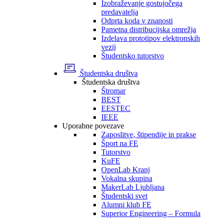
Izobraževanje gostujočega
predavatelja
Odprta koda v znanosti
Pametna distribucijska omrežja
Izdelava prototipov elektronskih
vezij
Študentsko tutorstvo
Študentska društva
Študentska društva
Štromar
BEST
EESTEC
IEEE
Uporabne povezave
Zaposlitve, štipendije in prakse
Šport na FE
Tutorstvo
KuFE
OpenLab Kranj
Vokalna skupina
MakerLab Ljubljana
Študentski svet
Alumni klub FE
Superior Engineering – Formula