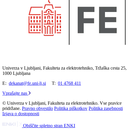
Univerza v Ljubljani, Fakulteta za elektrotehniko, Tržaška cesta 25,
1000 Ljubljana
E:
dekanat@fe.uni-lj.si
T:
01 4768 411
Vprašajte nas
© Univerza v Ljubljani, Fakulteta za elektrotehniko. Vse pravice
pridržane.
Pravno obvestilo
Politika piškotkov
Politika zasebnosti
Izjava o dostopnosti
Obiščite spletno stran ENKI