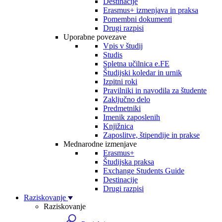
Destinacije
Erasmus+ izmenjava in praksa
Pomembni dokumenti
Drugi razpisi
Uporabne povezave
Vpis v študij
Studis
Spletna učilnica e.FE
Študijski koledar in urnik
Izpitni roki
Pravilniki in navodila za študente
Zaključno delo
Predmetniki
Imenik zaposlenih
Knjižnica
Zaposlitve, štipendije in prakse
Mednarodne izmenjave
Erasmus+
Študijska praksa
Exchange Students Guide
Destinacije
Drugi razpisi
Raziskovanje
Raziskovanje