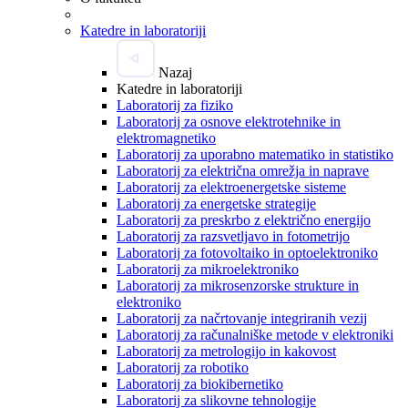
Katedre in laboratoriji
Nazaj
Katedre in laboratoriji
Laboratorij za fiziko
Laboratorij za osnove elektrotehnike in
elektromagnetiko
Laboratorij za uporabno matematiko in statistiko
Laboratorij za električna omrežja in naprave
Laboratorij za elektroenergetske sisteme
Laboratorij za energetske strategije
Laboratorij za preskrbo z električno energijo
Laboratorij za razsvetljavo in fotometrijo
Laboratorij za fotovoltaiko in optoelektroniko
Laboratorij za mikroelektroniko
Laboratorij za mikrosenzorske strukture in
elektroniko
Laboratorij za načrtovanje integriranih vezij
Laboratorij za računalniške metode v elektroniki
Laboratorij za metrologijo in kakovost
Laboratorij za robotiko
Laboratorij za biokibernetiko
Laboratorij za slikovne tehnologije