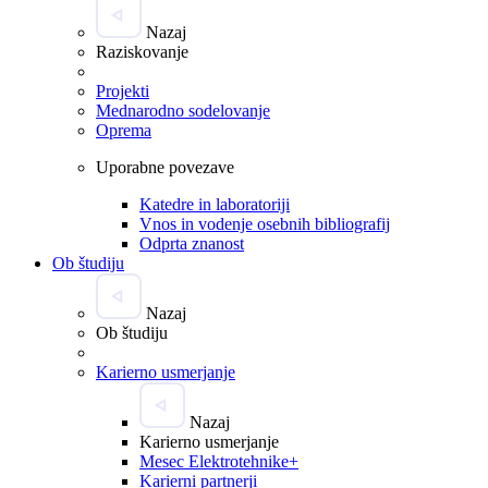
Nazaj
Raziskovanje
Projekti
Mednarodno sodelovanje
Oprema
Uporabne povezave
Katedre in laboratoriji
Vnos in vodenje osebnih bibliografij
Odprta znanost
Ob študiju
Nazaj
Ob študiju
Karierno usmerjanje
Nazaj
Karierno usmerjanje
Mesec Elektrotehnike+
Karierni partnerji