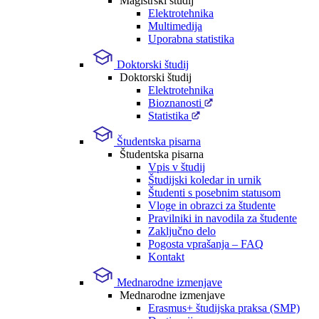
Magistrski študij
Elektrotehnika
Multimedija
Uporabna statistika
Doktorski študij
Doktorski študij
Elektrotehnika
Bioznanosti
Statistika
Študentska pisarna
Študentska pisarna
Vpis v študij
Študijski koledar in urnik
Študenti s posebnim statusom
Vloge in obrazci za študente
Pravilniki in navodila za študente
Zaključno delo
Pogosta vprašanja – FAQ
Kontakt
Mednarodne izmenjave
Mednarodne izmenjave
Erasmus+ študijska praksa (SMP)