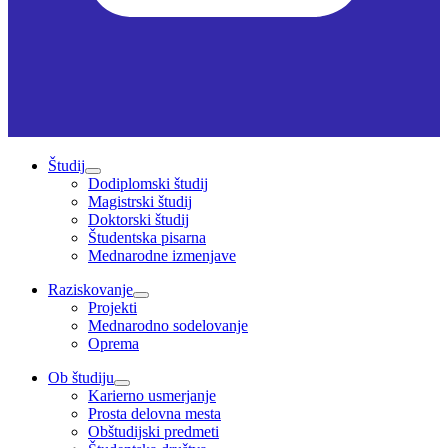
Študij
Dodiplomski študij
Magistrski študij
Doktorski študij
Študentska pisarna
Mednarodne izmenjave
Raziskovanje
Projekti
Mednarodno sodelovanje
Oprema
Ob študiju
Karierno usmerjanje
Prosta delovna mesta
Obštudijski predmeti