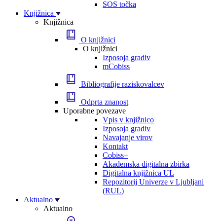
SOS točka
Knjižnica
Knjižnica
O knjižnici
O knjižnici
Izposoja gradiv
mCobiss
Bibliografije raziskovalcev
Odprta znanost
Uporabne povezave
Vpis v knjižnico
Izposoja gradiv
Navajanje virov
Kontakt
Cobiss+
Akademska digitalna zbirka
Digitalna knjižnica UL
Repozitorij Univerze v Ljubljani
(RUL)
Aktualno
Aktualno