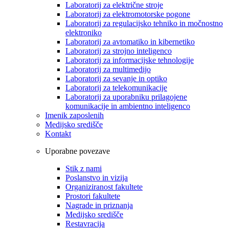
Laboratorij za električne stroje
Laboratorij za elektromotorske pogone
Laboratorij za regulacijsko tehniko in močnostno
elektroniko
Laboratorij za avtomatiko in kibernetiko
Laboratorij za strojno inteligenco
Laboratorij za informacijske tehnologije
Laboratorij za multimedijo
Laboratorij za sevanje in optiko
Laboratorij za telekomunikacije
Laboratorij za uporabniku prilagojene
komunikacije in ambientno inteligenco
Imenik zaposlenih
Medijsko središče
Kontakt
Uporabne povezave
Stik z nami
Poslanstvo in vizija
Organiziranost fakultete
Prostori fakultete
Nagrade in priznanja
Medijsko središče
Restavracija