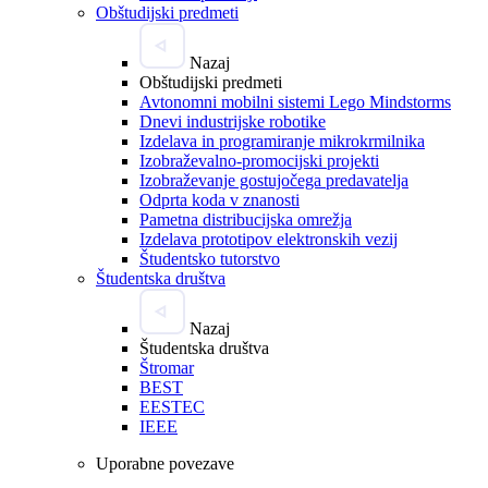
Obštudijski predmeti
Nazaj
Obštudijski predmeti
Avtonomni mobilni sistemi Lego Mindstorms
Dnevi industrijske robotike
Izdelava in programiranje mikrokrmilnika
Izobraževalno-promocijski projekti
Izobraževanje gostujočega predavatelja
Odprta koda v znanosti
Pametna distribucijska omrežja
Izdelava prototipov elektronskih vezij
Študentsko tutorstvo
Študentska društva
Nazaj
Študentska društva
Štromar
BEST
EESTEC
IEEE
Uporabne povezave