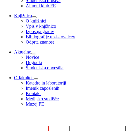
Študentska društva
Alumni klub FE
Knjižnica
O knjižnici
Vpis v knjižnico
Izposoja gradiv
Bibliografije raziskovalcev
Odprta znanost
Aktualno
Novice
Dogodki
Študentska obvestila
O fakulteti
Katedre in laboratoriji
Imenik zaposlenih
Kontakt
Medijsko središče
Muzej FE