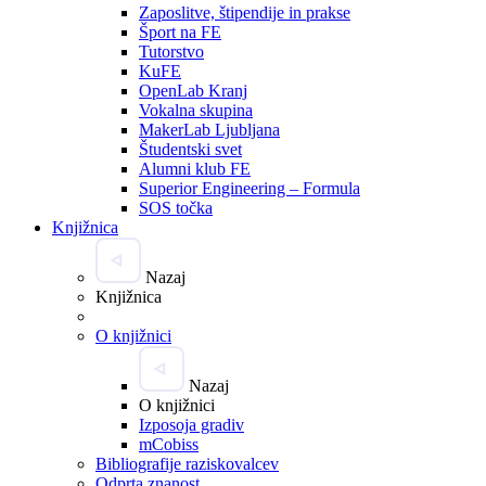
Zaposlitve, štipendije in prakse
Šport na FE
Tutorstvo
KuFE
OpenLab Kranj
Vokalna skupina
MakerLab Ljubljana
Študentski svet
Alumni klub FE
Superior Engineering – Formula
SOS točka
Knjižnica
Nazaj
Knjižnica
O knjižnici
Nazaj
O knjižnici
Izposoja gradiv
mCobiss
Bibliografije raziskovalcev
Odprta znanost