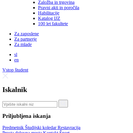
Založba in trgovina
Pravni akti in poročila
Habilitacije
Katalog IJZ
100 let fakultete
Za zaposlene
Za partnerje
Za mlade
sl
en
Vstop študent
Iskalnik
Priljubljena iskanja
Predmetnik
Študijski koledar
Restavracija
Prosta delovna mesta
Kontakt
Šport