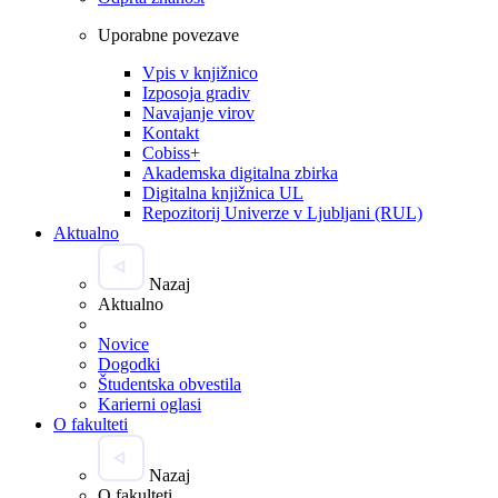
Uporabne povezave
Vpis v knjižnico
Izposoja gradiv
Navajanje virov
Kontakt
Cobiss+
Akademska digitalna zbirka
Digitalna knjižnica UL
Repozitorij Univerze v Ljubljani (RUL)
Aktualno
Nazaj
Aktualno
Novice
Dogodki
Študentska obvestila
Karierni oglasi
O fakulteti
Nazaj
O fakulteti