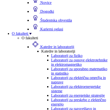
Novice
Dogodki
Študentska obvestila
Karierni oglasi
O fakulteti
O fakulteti
Katedre in laboratoriji
Katedre in laboratoriji
Laboratorij za fiziko
Laboratorij za osnove elektrotehnike
in elektromagnetiko
Laboratorij za uporabno matematiko
in statistiko
Laboratorij za električna omrežja in
naprave
Laboratorij za elektroenergetske
sisteme
Laboratorij za energetske strategije
Laboratorij za preskrbo z električno
energijo
Laboratorij za razsvetljavo in