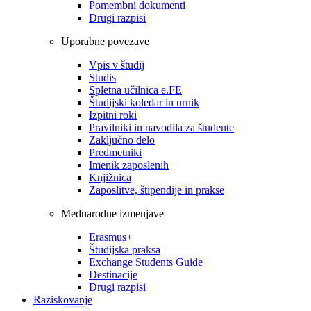
Pomembni dokumenti
Drugi razpisi
Uporabne povezave
Vpis v študij
Studis
Spletna učilnica e.FE
Študijski koledar in urnik
Izpitni roki
Pravilniki in navodila za študente
Zaključno delo
Predmetniki
Imenik zaposlenih
Knjižnica
Zaposlitve, štipendije in prakse
Mednarodne izmenjave
Erasmus+
Študijska praksa
Exchange Students Guide
Destinacije
Drugi razpisi
Raziskovanje