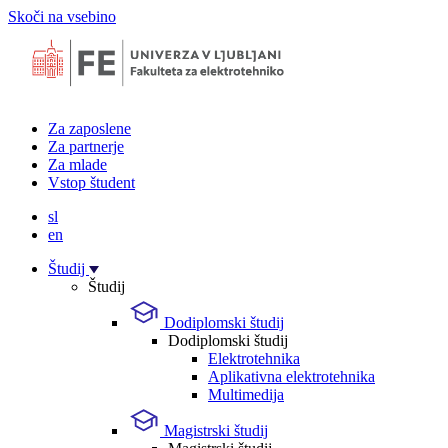
Skoči na vsebino
Za zaposlene
Za partnerje
Za mlade
Vstop študent
sl
en
Študij
Študij
Dodiplomski študij
Dodiplomski študij
Elektrotehnika
Aplikativna elektrotehnika
Multimedija
Magistrski študij