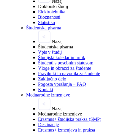
Nazaj
Doktorski študij
Elektrotehnika
Bioznanosti
Statistika
Študentska pisarna
Nazaj
Študentska pisarna
Vpis v študij
Študijski koledar in urnik
Študenti s posebnim statusom
Vloge in obrazci za študente
Pravilniki in navodila za študente
Zaključno delo
Pogosta vprašanja – FAQ
Kontakt
Mednarodne izmenjave
Nazaj
Mednarodne izmenjave
Erasmus+ študijska praksa (SMP)
Destinacije
Erasmus+ izmenjava in praksa