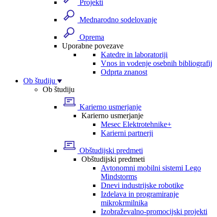
Projekti
Mednarodno sodelovanje
Oprema
Uporabne povezave
Katedre in laboratoriji
Vnos in vodenje osebnih bibliografij
Odprta znanost
Ob študiju
Ob študiju
Karierno usmerjanje
Karierno usmerjanje
Mesec Elektrotehnike+
Karierni partnerji
Obštudijski predmeti
Obštudijski predmeti
Avtonomni mobilni sistemi Lego
Mindstorms
Dnevi industrijske robotike
Izdelava in programiranje
mikrokrmilnika
Izobraževalno-promocijski projekti